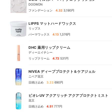
DOOWON
|
ファンデーション
4.32
3,190円
LIPPS マットハードワックス
リップス
|
パーマワックス
4.13
1,376円
DHC 薬用リップクリーム
ディーエイチシー
|
リップクリーム
4.72
531円
NIVEA ディーププロテクト＆ケアジェル
ニベア花王
|
日焼け止め
3.23
690円
ビオレUV アクアリッチ アクアプロテクトミスト
花王
|
日焼け止め
4.51
777円