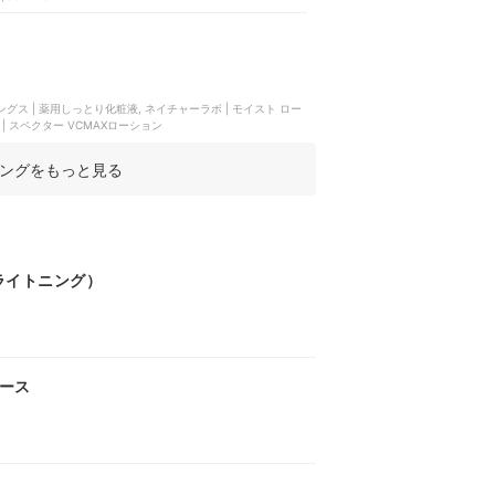
グス | 薬用しっとり化粧液, ネイチャーラボ | モイスト ロー
| スペクター VCMAXローション
ングをもっと見る
ブライトニング）
リース