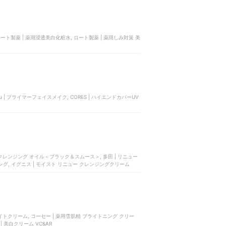
ロート製薬 | 薬用浸透美白化粧水, ロート製薬 | 薬用しみ対策 美
 | プライマーフェイスメイク, CORES | ハイエンドカバーUV
ドクレンジング オイル＜ブラック＆スムース＞, 多田 | リニュー
イング クレンジングセラムバーム, 良品計画 | マイルドオイルクレンジング, イグニス | モイスト リニュー クレンジングクリーム
イトクリーム, コーセー | 薬用雪肌精 ブライトニング クリー
| 美白クリーム VC&AR