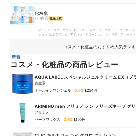
化粧水
170商品
徹底比較
ネイチャーラボ | セラム ローション, スタイリングライフ・ホールディン
ション, 富士フイルム | アドバンスドローション, クオリティファースト 
コスメ・化粧品のおすすめ人気ランキ
新着
コスメ・化粧品の商品レビュー
AQUA LABEL スペシャルジェルクリーム EX（
資生堂
|
オールインワンジェル
3.62
1,254円
ARIMINO men アリミノ メン フリーズキープ グ
アリミノ
|
パーマワックス
3.60
1,190円
CLIO キルカバー ハイ グロウ クッション