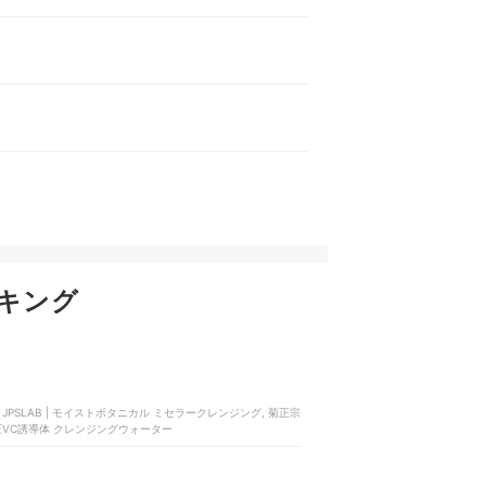
キング
, JPSLAB | モイストボタニカル ミセラークレンジング, 菊正宗
高圧VC誘導体 クレンジングウォーター