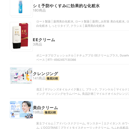
シミ予防やくすみに効果的な化粧水
180商品
ロート製薬 | 薬用美白化粧水, ロート製薬 | 薬用しみ対策 美白化粧水, 
白化粧水 しっとりタイプ, クラシエ | 薬用美白化粧水
EEクリーム
3商品
ボニータプロフェッショナル | ナチュアプロ EEクリームプラス, Dusehu
ベース | RT1-4562457130366
クレンジング
141商品
徹底比較
花王 | ザクレンズオイルメイク落とし ブラック, ファンケル | マイル
美白クリーム
19商品
徹底比較
富士フイルム | アドバンスドクリーム, サンスター | エクイタンス ホワ
ム, L’OCCITANE | ブライトモイスチャーリッチクリーム, ちふれ化粧品 