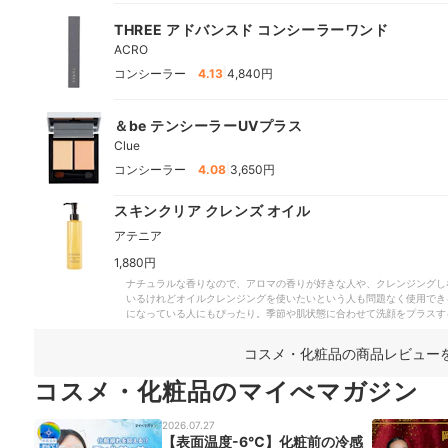
THREE アドバンスド コンシーラーワンド
ACRO
|
コンシーラー
4.13
4,840円
＆be テンシーラーUVプラス
Clue
|
コンシーラー
4.08
3,650円
スキンクリア クレンズ オイル
アテニア
1,880円
ナチュラルな香りなので、アロマの香りが好きな人や、クレンジングし
いるけれどオイルクレンジングを使いたいという人も問題なく使用でき
になっている人にもぴったり。季節や肌状態に合わせて洗顔をプラスす
に何回かしっかりクレンジングしたほうが美肌を目指せるでしょう。
コスメ・化粧品の商品レビュー
コスメ・化粧品のマイべマガジン
2026.07.27
【表面温度-6℃】化粧前の冷感