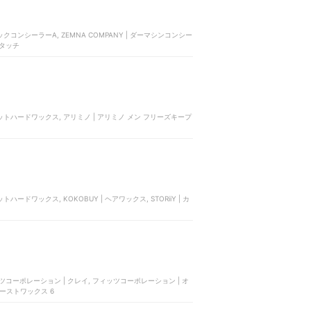
ックコンシーラーA, ZEMNA COMPANY | ダーマシンコンシー
 タッチ
ットハードワックス, アリミノ | アリミノ メン フリーズキープ
ドワックス, KOKOBUY | ヘアワックス, STORiiY | カ
ィッツコーポレーション | クレイ, フィッツコーポレーション | オ
ーストワックス 6