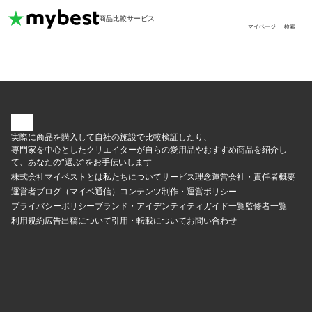
商品比較サービス
マイページ
検索
実際に商品を購入して自社の施設で比較検証したり、
専門家を中心としたクリエイターが自らの愛用品やおすすめ商品を紹介し
て、あなたの“選ぶ”をお手伝いします
株式会社マイベストとは
私たちについて
サービス理念
運営会社・責任者概要
運営者ブログ（マイベ通信）
コンテンツ制作・運営ポリシー
プライバシーポリシー
ブランド・アイデンティティ
ガイド一覧
監修者一覧
利用規約
広告出稿について
引用・転載について
お問い合わせ