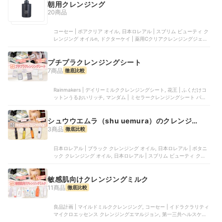
朝用クレンジング
20商品
コーセー | ポアクリア オイル, 日本ロレアル | スブリム ビューティ ク
レンジング オイルn, ドクターケイ | 薬用Cクリアクレンジングジェル,
牛乳石鹸共進社 | メイク落としミルク, KINS | クレンジングオイル
プチプラクレンジングシート
7商品
徹底比較
Rainmakers | デイリーミルククレンジングシート, 花王 | ふくだけコ
ットンうるおいリッチ, マンダム | ミセラークレンジングシート パー
フェクトクリア, チャコット | クレンジングシート, ボーテ・ド・モー
ド | ボタニカルクレンジングシート
シュウウエムラ（shu uemura）のクレンジン
グ
3商品
徹底比較
日本ロレアル | ブラック クレンジング オイル, 日本ロレアル | ボタニ
ック クレンジング オイル, 日本ロレアル | スブリム ビューティ クレ
ンジング オイルn
敏感肌向けクレンジングミルク
11商品
徹底比較
良品計画 | マイルドミルククレンジング, コーセー | イドラクラリティ
マイクロエッセンス クレンジングエマルジョン, 第一三共ヘルスケア |
モイストミルキィ クレンジング, 常盤薬品工業 | クレンジングミルク,