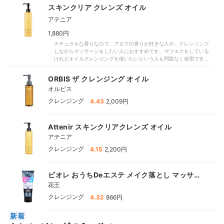
スキンクリア クレンズ オイル
アテニア
1,880円
ナチュラルな香りなので、アロマの香りが好きな人や、クレンジング
しながらマッサージをしたい人におすすめです。マツエクをしている
けれどオイルクレンジングを使いたいという人も問題なく使用できる
でしょう。しっとりとしたテクスチャなので、特に乾燥が気になって
いる人にもぴったり。季節や肌状態に合わせて洗顔をプラスするのも
ORBIS ザ クレンジング オイル
おすすめです。毛穴が気になっている人は、夏場でも週に何回かしっ
オルビス
かりクレンジングしたほうが美肌を目指せるでしょう。
|
クレンジング
4.43
2,009円
Attenir スキンクリアクレンズ オイル
アテニア
|
クレンジング
4.15
2,200円
ビオレ おうちDeエステ メイク落とし マッサー
ジブラックジェル
花王
|
クレンジング
4.32
866円
新着