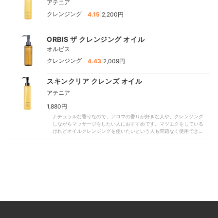
アテニア
|
クレンジング
4.15
2,200円
ORBIS ザ クレンジング オイル
オルビス
|
クレンジング
4.43
2,009円
スキンクリア クレンズ オイル
アテニア
1,880円
ナチュラルな香りなので、アロマの香りが好きな人や、クレンジング
しながらマッサージをしたい人におすすめです。マツエクをしている
けれどオイルクレンジングを使いたいという人も問題なく使用できる
でしょう。しっとりとしたテクスチャなので、特に乾燥が気になって
いる人にもぴったり。季節や肌状態に合わせて洗顔をプラスするのも
おすすめです。毛穴が気になっている人は、夏場でも週に何回かしっ
かりクレンジングしたほうが美肌を目指せるでしょう。