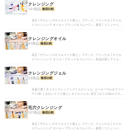
ら、使って本当によかったと思う
クレンジング
「おすすめのスキンケアアイテ
141商品
徹底比較
ム」を10個ご紹介したいと思いま
す。
花王 | ザクレンズオイルメイク落とし ブラック, ファンケル | マイル
ドクレンジング オイル＜ブラック＆スムース＞, 多田 | リニューイン
グ クレンジングセラムバーム, 良品計画 | マイルドオイルクレンジン
グ, イグニス | モイスト リニュー クレンジングクリーム
クレンジングオイル
41商品
徹底比較
花王 | ザクレンズオイルメイク落とし ブラック, ファンケル | マイル
ドクレンジング オイル＜ブラック＆スムース＞, 良品計画 | マイルド
オイルクレンジング, 良品計画 | オイルクレンジング, ヴィークレア |
アンドハニー クレンジングオイル
クレンジングジェル
23商品
徹底比較
全薬工業 | モイストクレンジングミルクジェル, コーセーマルホファー
マ | HD うるおいメイク落としオイルジェル, 花王 | おうちDeエステ
メイク落とし マッサージブラックジェル, コーセー | ラディアンス ウ
ォータリー ジェル クレンジング, 良品計画 | マイルドジェルクレンジ
ング
毛穴クレンジング
101商品
徹底比較
花王 | ザクレンズオイルメイク落とし ブラック, ファンケル | マイル
ドクレンジング オイル＜ブラック＆スムース＞, 多田 | リニューイン