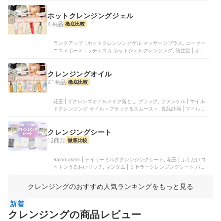
アクセーヌ | ミルキィクレンズアップ
ホットクレンジングジェル
4商品
徹底比較
ランクアップ | ホットクレンジングゲル マッサージプラス, コーセー
コスメポート | ラチェスカ ホットジェルクレンジング, 資生堂 | ホッ
トクレンジングジェル, 資生堂 | エリクシール クリアホットクレンジ
ングジェル AD
クレンジングオイル
41商品
徹底比較
花王 | ザクレンズオイルメイク落とし ブラック, ファンケル | マイル
ドクレンジング オイル＜ブラック＆スムース＞, 良品計画 | マイルド
オイルクレンジング, 良品計画 | オイルクレンジング, ヴィークレア |
アンドハニー クレンジングオイル
クレンジングシート
12商品
徹底比較
Rainmakers | デイリーミルククレンジングシート, 花王 | ふくだけコ
ットンうるおいリッチ, マンダム | ミセラークレンジングシート パー
フェクトクリア, チャコット | クレンジングシート, 資生堂 | ランジェ
ットデマキアントヴィサージュ
クレンジングのおすすめ人気ランキングをもっと見る
新着
クレンジングの商品レビュー