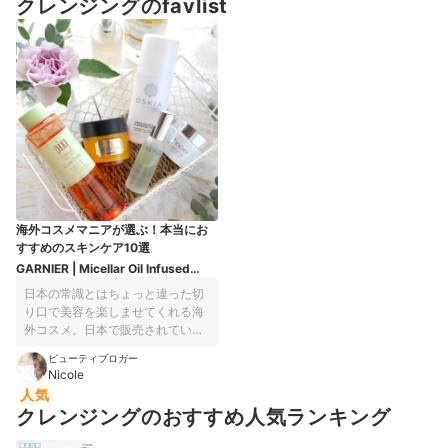
クレンジングのfavlist
海外コスメマニアが選ぶ！本当にお
すすめのスキンケア10選
GARNIER | Micellar Oil Infused
Water
日本の常識とはちょっと違った切
り口で美容を楽しませてくれる海
外コスメ。日本で販売されている
ものはほんの一握りで、馴染みの
ビューティブロガー
ない方もいらっしゃるでしょう。
Nicole
でも実は、国産のものとはまた違
人気
った魅力を持ったコスメが世界に
クレンジングのおすすめ人気ランキング
はたくさんあるんです。 今回は海
外コスメマニアである私の視点か