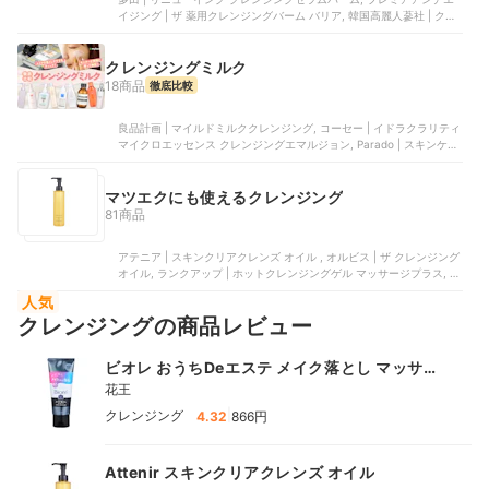
イジング | ザ 薬用クレンジングバーム バリア, 韓国高麗人蔘社 | クリ
ーンイットゼロ クレンジングバーム ポアクラリファイング, 韓国高麗
人蔘社 | バニラコクリーンイットゼロ クレンジングバーム O・オリジ
ナル, The Founders | ビタミン15ポアクリアクレンジングバーム
クレンジングミルク
18商品
徹底比較
良品計画 | マイルドミルククレンジング, コーセー | イドラクラリティ
マイクロエッセンス クレンジングエマルジョン, Parado | スキンケア
クレンジング, 第一三共ヘルスケア | モイストミルキィ クレンジング,
カバーマーク | トリートメント クレンジング ミルク
マツエクにも使えるクレンジング
81商品
アテニア | スキンクリアクレンズ オイル , オルビス | ザ クレンジング
オイル, ランクアップ | ホットクレンジングゲル マッサージプラス, フ
ァンケル | マイルドクレンジング オイル, コーセー | ポアクリア オイ
人気
ル
クレンジングの商品レビュー
ビオレ おうちDeエステ メイク落とし マッサー
ジブラックジェル
花王
|
クレンジング
4.32
866円
Attenir スキンクリアクレンズ オイル