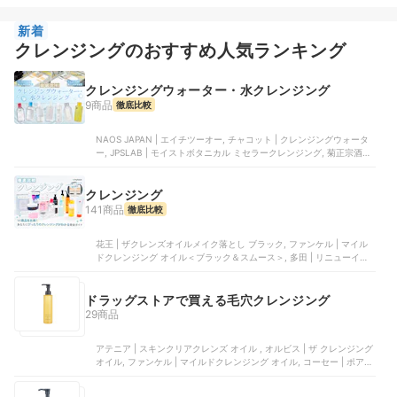
新着
クレンジングのおすすめ人気ランキング
クレンジングウォーター・水クレンジング
9商品
徹底比較
NAOS JAPAN | エイチツーオー, チャコット | クレンジングウォータ
ー, JPSLAB | モイストボタニカル ミセラークレンジング, 菊正宗酒造
| クレンジングローション, マツキヨココカラ＆カンパニー | 超高圧VC
誘導体 クレンジングウォーター
クレンジング
141商品
徹底比較
花王 | ザクレンズオイルメイク落とし ブラック, ファンケル | マイル
ドクレンジング オイル＜ブラック＆スムース＞, 多田 | リニューイン
グ クレンジングセラムバーム, 良品計画 | マイルドオイルクレンジン
グ, イグニス | モイスト リニュー クレンジングクリーム
ドラッグストアで買える毛穴クレンジング
29商品
アテニア | スキンクリアクレンズ オイル , オルビス | ザ クレンジング
オイル, ファンケル | マイルドクレンジング オイル, コーセー | ポアク
リア オイル, 新日本製薬 | スムースクレンジングバーム ディープブラ
ック