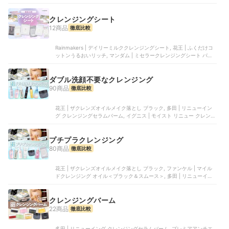
グ クレンジングセラムバーム, プレミアアンチエイジング | ザ 薬用ク
レンジングバーム バリア, Rainmakers | デイリーミルククレンジング
シート
クレンジングシート
12商品
徹底比較
Rainmakers | デイリーミルククレンジングシート, 花王 | ふくだけコ
ットンうるおいリッチ, マンダム | ミセラークレンジングシート パー
フェクトクリア, チャコット | クレンジングシート, 資生堂 | ランジェ
ットデマキアントヴィサージュ
ダブル洗顔不要なクレンジング
90商品
徹底比較
花王 | ザクレンズオイルメイク落とし ブラック, 多田 | リニューイン
グ クレンジングセラムバーム, イグニス | モイスト リニュー クレンジ
ングクリーム, プレミアアンチエイジング | ザ 薬用クレンジングバー
ム バリア, Rainmakers | デイリーミルククレンジングシート
プチプラクレンジング
80商品
徹底比較
花王 | ザクレンズオイルメイク落とし ブラック, ファンケル | マイル
ドクレンジング オイル＜ブラック＆スムース＞, 多田 | リニューイン
グ クレンジングセラムバーム, 良品計画 | マイルドオイルクレンジン
グ, 良品計画 | オイルクレンジング
クレンジングバーム
22商品
徹底比較
多田 | リニューイング クレンジングセラムバーム, プレミアアンチエ