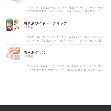
Alabaster | 巻き爪テープ, コジット | 巻爪ケア PRO サポートシール |
4969133259456, サンファミリー | 簡単貼るだけDr.巻き爪テープ |
2BBJCYZI8C, ZIN-LIFE | 巻き爪ケア4点セット, サイプラス | 巻き爪
テープ くいこまーぬ | 2BB4FZGZJ6
巻き爪ワイヤー・クリップ
24商品
ひまわりコーポレーション | ネイル・エイド, ショールズ ウェルネス
カンパニー | 巻き爪クリップ, 佐鳴 | Navis オニクリップセット, 鹿浜
製作所 | 巻き爪ブロック, JPS | まきづめリフトPRO
巻き爪グッズ
47商品
Alabaster | 巻き爪テープ, サイプラス | 巻き爪ワイヤーガード, コジッ
ト | 巻爪ケア PRO サポートシール | 4969133259456, ひまわりコー
ポレーション | ネイル・エイド, サンファミリー | 簡単貼るだけDr.巻
き爪テープ | 2BBJCYZI8C