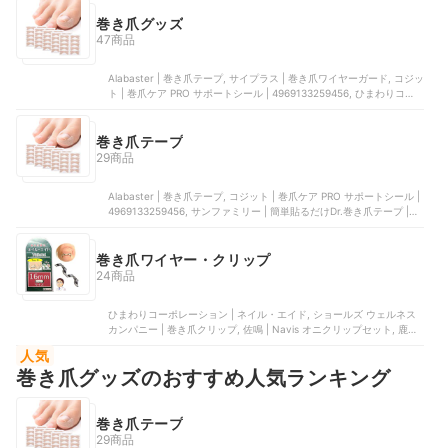
巻き爪グッズ
47商品
Alabaster | 巻き爪テープ, サイプラス | 巻き爪ワイヤーガード, コジッ
ト | 巻爪ケア PRO サポートシール | 4969133259456, ひまわりコー
ポレーション | ネイル・エイド, サンファミリー | 簡単貼るだけDr.巻
き爪テープ | 2BBJCYZI8C
巻き爪テープ
29商品
Alabaster | 巻き爪テープ, コジット | 巻爪ケア PRO サポートシール |
4969133259456, サンファミリー | 簡単貼るだけDr.巻き爪テープ |
2BBJCYZI8C, ZIN-LIFE | 巻き爪ケア4点セット, サイプラス | 巻き爪
テープ くいこまーぬ | 2BB4FZGZJ6
巻き爪ワイヤー・クリップ
24商品
ひまわりコーポレーション | ネイル・エイド, ショールズ ウェルネス
カンパニー | 巻き爪クリップ, 佐鳴 | Navis オニクリップセット, 鹿浜
製作所 | 巻き爪ブロック, 鹿浜製作所 | 巻き爪ロボ
人気
巻き爪グッズのおすすめ人気ランキング
巻き爪テープ
29商品