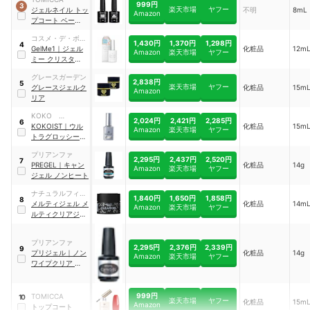
999円
3
楽天市場
ヤフー
ジェルネイル トッ
不明
8mL
Amazon
プコート ベースコ
ート
コスメ・デ・ボー
1,430円
1,370円
1,298円
4
テ
GelMe1
｜
ジェル
化粧品
12m
Amazon
楽天市場
ヤフー
ミー クリスタルト
ップジェル
グレースガーデン
2,838円
5
楽天市場
ヤフー
グレースジェルク
化粧品
15m
Amazon
リア
KOKO
2,024円
2,421円
2,285円
6
International
KOKOIST
｜
ウル
化粧品
15m
Amazon
楽天市場
ヤフー
トラグロッシーノ
ンワイプトップコ
プリアンファ
ートジェル
2,295円
2,437円
2,520円
7
PREGEL
｜
キャン
化粧品
14g
Amazon
楽天市場
ヤフー
ジェル ノンヒート
ナチュラルフィー
1,840円
1,650円
1,858円
8
ルドサプライ
メルティジェル メ
化粧品
14m
Amazon
楽天市場
ヤフー
ルティクリアジェ
ル
プリアンファ
2,295円
2,376円
2,339円
9
プリジェル
｜
ノン
化粧品
14g
Amazon
楽天市場
ヤフー
ワイプクリア キャ
ンジェル
999円
TOMICCA
10
楽天市場
ヤフー
化粧品
15m
Amazon
トップコート