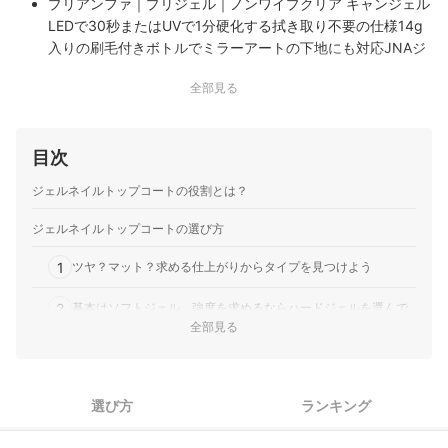
プリアンファ｜プリジェル｜ノンワイプクリア キャンジェル
LEDで30秒またはUVで1分硬化する拭き取り不要の仕様14g
入りの刷毛付きボトルでミラーアートの下地にも対応JNAジ
ェルネイル技能検定試験指定の国産ソークオフタイプ
全部見る
目次
ジェルネイルトップコートの役割とは？
ジェルネイルトップコートの選び方
1
ツヤ？マット？求める仕上がりからタイプを見つけよう
2
基本はソフトジェル、強度を求めるならハードジェルを選んで
全部見る
3
塗りやすさ・特徴に合わせて容器のタイプを選ぼう
4
UV・LED・ccflなどによる硬化時間もチェックしよう
選び方
ランキング
5
成分によって変わる区分も必ず確認しよう