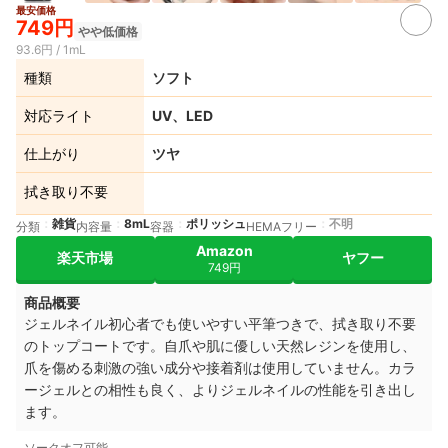
最安価格
2+
749円
やや低価格
93.6円 / 1mL
種類
ソフト
対応ライト
UV、LED
仕上がり
ツヤ
拭き取り不要
雑貨
8mL
ポリッシュ
不明
分類
内容量
容器
HEMAフリー
Amazon
楽天市場
ヤフー
749円
商品概要
ジェルネイル初心者でも使いやすい平筆つきで、拭き取り不要
のトップコートです。自爪や肌に優しい天然レジンを使用し、
爪を傷める刺激の強い成分や接着剤は使用していません。カラ
ージェルとの相性も良く、よりジェルネイルの性能を引き出し
ます。
ソークオフ可能