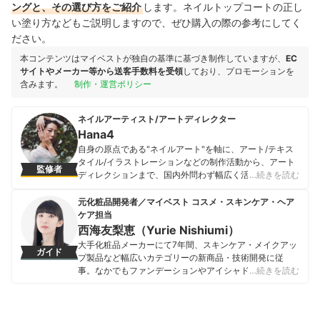
ングと、その選び方をご紹介
します。ネイルトップコートの正し
い塗り方などもご説明しますので、ぜひ購入の際の参考にしてく
ださい。
本コンテンツはマイベストが独自の基準に基づき制作していますが、
EC
サイトやメーカー等から送客手数料を受領
しており、プロモーションを
含みます。
制作・運営ポリシー
ネイルアーティスト/アートディレクター
Hana4
自身の原点である"ネイルアート"を軸に、アート/テキス
タイル/イラストレーションなどの制作活動から、アート
監修者
ディレクションまで、国内外問わず幅広く活動するアー
…続きを読む
ティスト。現在は、写真や旅や人から得たインスピレー
ションを元にアートを制作をしたり、サスティナブルや
元化粧品開発者／マイベスト コスメ・スキンケア・ヘア
オーガニックのライフスタイルから産まれたアップサイ
ケア担当
クルなアート活動など、ファッションやビューティーの
西海友梨恵（Yurie Nishiumi）
枠を超えた、さまざまな分野でアーティスト活動を行っ
大手化粧品メーカーにて7年間、スキンケア・メイクアッ
ガイド
ている。
プ製品など幅広いカテゴリーの新商品・技術開発に従
Hana4のプロフィール
事。なかでもファンデーションやアイシャドウ、口紅な
…続きを読む
どの技術開発を専門とし、日本国内はもちろん海外市場
向けの商品開発も多数経験。 現在はマイベストで年間
1500点以上のコスメを比較検証。開発現場で培った知識