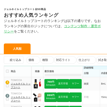
ジェルネイルトップコート全50商品
おすすめ人気ランキング
ジェルネイルトップコートのランキングは以下の通りです。なお
ランキングの算出ロジックについては、
コンテンツ制作・運営ポ
リシー
をご覧ください。
人気順
絞り込み
価格
種類
対応ライト
仕上がり
拭き取
詳細情報
商品
画像
最安価格
分類
内容
TOMICCA
749円
1
楽天市場
ヤフー
ジェルネイル トッ
雑貨
8mL
Amazon
プコート
TOMICCA
999円
2
楽天市場
ヤフー
ジェルネイル トッ
不明
15m
Amazon
プコート
TOMICCA