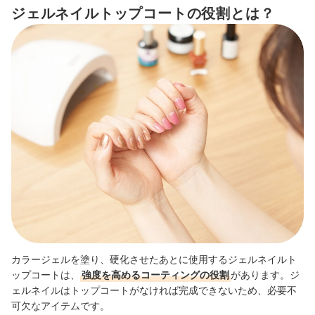
ジェルネイルトップコートの役割とは？
ジェルネイルトップコート全50商品おすすめ人気ランキング
ジェルネイルトップコートの使い方のコツとは？
ジェルネイルに欠かせないアイテムもチェックしよう
ジェルネイルトップコートの売れ筋ランキングもチェック！
カラージェルを塗り、硬化させたあとに使用するジェルネイルト
ップコートは、
強度を高めるコーティングの役割
があります。
ジ
ェルネイルはトップコートがなければ完成できない
ため、必要不
可欠なアイテムです。