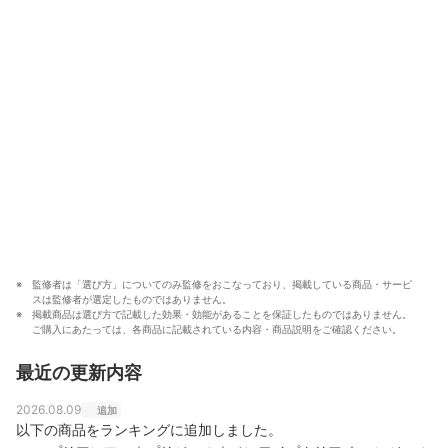
をもとに、成分や処方の背景をふまえながら、専門的な
内容もユーザーにわかりやすく伝えることを大切にしな
がらコンテンツを制作している。
西海友梨恵（Yurie Nishiumi）のプロフィール
監修者は「選び方」についてのみ監修をおこなっており、掲載している商品・サービ
スは監修者が選定したものではありません。
掲載商品は選び方で記載した効果・効能があることを保証したものではありません。
ご購入にあたっては、各商品に記載されている内容・商品説明をご確認ください。
最近の更新内容
2026.08.09
追加
以下の商品をランキングに追加しました。