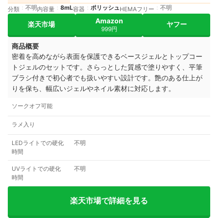
不明
8mL
ポリッシュ
不明
分類
内容量
容器
HEMAフリー
Amazon
楽天市場
ヤフー
999円
商品概要
密着を高めながら表面を保護できるベースジェルとトップコー
トジェルのセットです。さらっとした質感で塗りやすく、平筆
ブラシ付きで初心者でも扱いやすい設計です。艶のある仕上が
りを保ち、幅広いジェルやネイル素材に対応します。
ソークオフ可能
ラメ入り
LEDライトでの硬化
不明
時間
UVライトでの硬化
不明
時間
楽天市場で詳細を見る