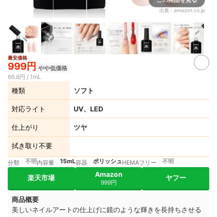
出典：
amazon.co.jp
最安価格
999円
やや低価格
66.6円 / 1mL
種類
ソフト
対応ライト
UV、LED
仕上がり
ツヤ
拭き取り不要
不明
15mL
ポリッシュ
不明
分類
内容量
容器
HEMAフリー
Amazon
楽天市場
ヤフー
999円
商品概要
美しいネイルアートの仕上げに鏡のような輝きを長持ちさせる