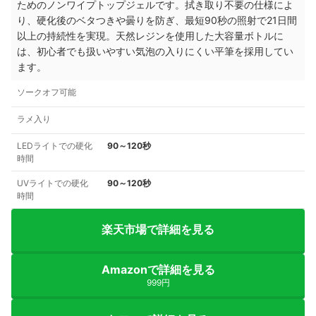
ためのノンワイプトップジェルです。拭き取り不要の仕様によ
り、硬化後のベタつきや曇りを防ぎ、最短90秒の照射で21日間
以上の持続性を実現。天然レジンを使用した大容量ボトルに
は、初心者でも扱いやすい気泡の入りにくい平筆を採用してい
ます。
ソークオフ可能
ラメ入り
LEDライトでの硬化
90～120秒
時間
UVライトでの硬化
90～120秒
時間
楽天市場で詳細を見る
Amazonで詳細を見る
999円