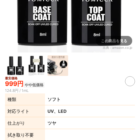
この商品を見る
出典：
amazon.co.jp
最安価格
999円
やや低価格
124.8円 / 1mL
種類
ソフト
対応ライト
UV、LED
仕上がり
ツヤ
拭き取り不要