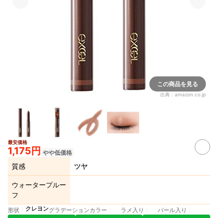
この商品を見る
出典：
amazon.co.jp
最安価格
1,175円
やや低価格
質感
ツヤ
ウォータープルー
フ
クレヨン
形状
グラデーションカラー
ラメ入り
パール入り