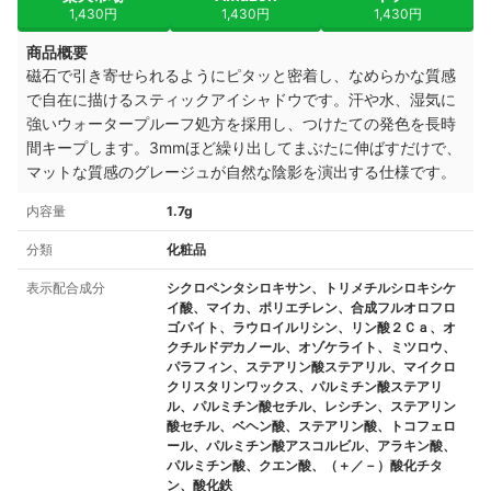
1,430円
1,430円
1,430円
商品概要
磁石で引き寄せられるようにピタッと密着し、なめらかな質感
で自在に描けるスティックアイシャドウです。汗や水、湿気に
強いウォータープルーフ処方を採用し、つけたての発色を長時
間キープします。3mmほど繰り出してまぶたに伸ばすだけで、
マットな質感のグレージュが自然な陰影を演出する仕様です。
内容量
1.7g
分類
化粧品
表示配合成分
シクロペンタシロキサン、トリメチルシロキシケ
イ酸、マイカ、ポリエチレン、合成フルオロフロ
ゴパイト、ラウロイルリシン、リン酸２Ｃａ、オ
クチルドデカノール、オゾケライト、ミツロウ、
パラフィン、ステアリン酸ステアリル、マイクロ
クリスタリンワックス、パルミチン酸ステアリ
ル、パルミチン酸セチル、レシチン、ステアリン
酸セチル、ベヘン酸、ステアリン酸、トコフェロ
ール、パルミチン酸アスコルビル、アラキン酸、
パルミチン酸、クエン酸、（＋／－）酸化チタ
ン、酸化鉄