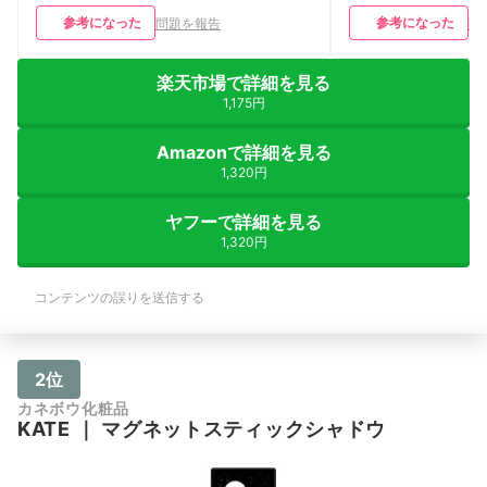
参考になった
参考になった
問題を報告
問
楽天市場で詳細を見る
1,175円
Amazonで詳細を見る
1,320円
ヤフーで詳細を見る
1,320円
コンテンツの誤りを送信する
2位
カネボウ化粧品
KATE
｜
マグネットスティックシャドウ