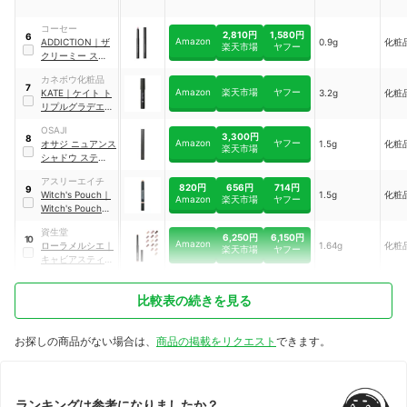
ドウ
｜
EX-1
コーセー
2,810円
1,580円
6
Amazon
ADDICTION
｜
ザ
0.9g
化粧
楽天市場
ヤフー
クリーミー スティ
ック アイシャド
カネボウ化粧品
ウ
｜
001 Crush on
7
Amazon
楽天市場
ヤフー
KATE
｜
ケイト ト
3.2g
化粧
Me
リプルグラデエキ
スパート
OSAJI
3,300円
8
Amazon
ヤフー
オサジ ニュアンス
1.5g
化粧
楽天市場
シャドウ スティッ
ク
アスリーエイチ
820円
656円
714円
9
Witch's Pouch
｜
1.5g
化粧
Amazon
楽天市場
ヤフー
Witch's Pouch
ウィッチズフィッ
資生堂
トスティックシャ
6,250円
6,150円
10
Amazon
ローラメルシエ
｜
1.64g
化粧
ドウ
｜
05
楽天市場
ヤフー
キャビアスティッ
ク アイカラー N
比較表の続きを見る
お探しの商品がない場合は、
商品の掲載をリクエスト
できます。
ランキングは参考になりましたか？