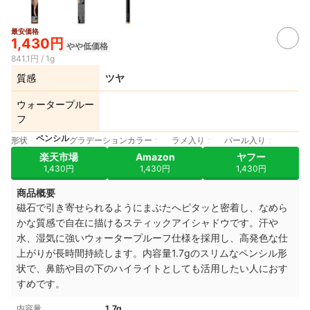
最安価格
1,430円
やや低価格
841.1円 / 1g
質感
ツヤ
ウォータープルー
フ
ペンシル
形状
グラデーションカラー
ラメ入り
パール入り
楽天市場
Amazon
ヤフー
1,430円
1,430円
1,430円
商品概要
磁石で引き寄せられるようにまぶたへピタッと密着し、なめら
かな質感で自在に描けるスティックアイシャドウです。汗や
水、湿気に強いウォータープルーフ仕様を採用し、高発色な仕
上がりが長時間持続します。内容量1.7gのスリムなペンシル形
状で、鼻筋や目の下のハイライトとしても活用したい人におす
すめです。
内容量
1.7g