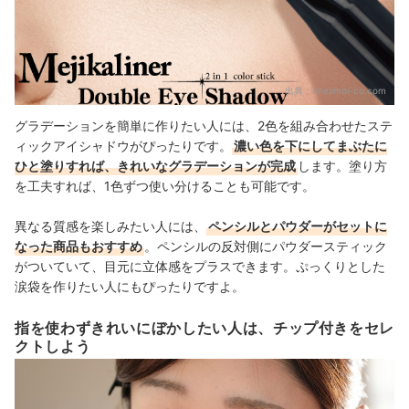
出典：
chezmoi-co.com
グラデーションを簡単に作りたい人には、2色を組み合わせたステ
ィックアイシャドウがぴったりです。
濃い色を下にしてまぶたに
ひと塗りすれば、きれいなグラデーションが完成
します。
塗り方
を工夫すれば、1色ずつ使い分けることも可能です。
異なる質感を楽しみたい人には、
ペンシルとパウダーがセットに
なった商品もおすすめ
。ペンシルの反対側にパウダースティック
がついていて、目元に立体感をプラスできます。ぷっくりとした
涙袋を作りたい人にもぴったりですよ。
指を使わずきれいにぼかしたい人は、チップ付きをセレ
クトしよう