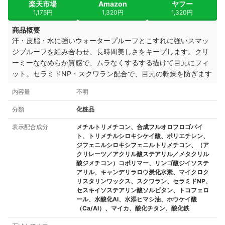
楽天市場
Amazon
ヤフー
1,175円
1,320円
1,320円
商品概要
汗・皮脂・水に強いウォータープルーフとこすれに強いスマッ
ジプルーフを組み合わせ、長時間美しさをキープします。クリ
ーミーななめらか質感で、ムラなくするする描けて目元にフィ
ット。セラミドNP・スクワラン配合で、目元の乾燥を防ぎます
内容量
不明
分類
化粧品
表示配合成分
メチルトリメチコン、合成フルオロフロゴパイ
ト、トリメチルシロキシケイ酸、ポリエチレン、
ジフェニルシロキシフェニルトリメチコン、（ア
クリレーツ／アクリル酸ステアリル／メタクリル
酸ジメチコン）コポリマー、リンゴ酸ジイソステ
アリル、キャンデリラロウ炭化水素、マイクロク
リスタリンワックス、スクワラン、セラミドNP、
セスキイソステアリン酸ソルビタン、トコフェロ
ール、水酸化Al、水添ヒマシ油、ホウケイ酸
（Ca/Al）、マイカ、酸化チタン、酸化鉄