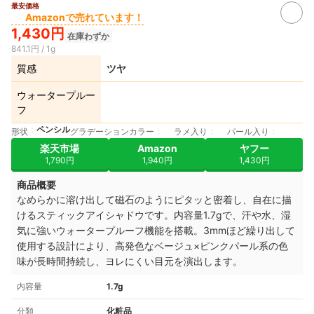
最安価格
Amazonで売れています！
1,430円
在庫わずか
841.1円 / 1g
質感
ツヤ
ウォータープルー
フ
ペンシル
形状
グラデーションカラー
ラメ入り
パール入り
楽天市場
Amazon
ヤフー
1,790円
1,940円
1,430円
商品概要
なめらかに溶け出して磁石のようにピタッと密着し、自在に描
けるスティックアイシャドウです。内容量1.7gで、汗や水、湿
気に強いウォータープルーフ機能を搭載。3mmほど繰り出して
使用する設計により、高発色なベージュ×ピンクパール系の色
味が長時間持続し、ヨレにくい目元を演出します。
内容量
1.7g
分類
化粧品