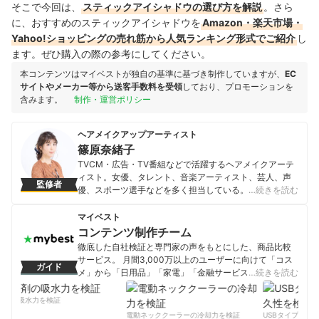
そこで今回は、
スティックアイシャドウの選び方を解説
。さら
に、おすすめのスティックアイシャドウを
Amazon・楽天市場・
Yahoo!ショッピングの売れ筋から人気ランキング形式でご紹介
し
ます。ぜひ購入の際の参考にしてください。
本コンテンツはマイベストが独自の基準に基づき制作していますが、
EC
サイトやメーカー等から送客手数料を受領
しており、プロモーションを
含みます。
制作・運営ポリシー
ヘアメイクアップアーティスト
篠原奈緒子
TVCM・広告・TV番組などで活躍するヘアメイクアーテ
ィスト。女優、タレント、音楽アーティスト、芸人、声
監修者
優、スポーツ選手などを多く担当している。10代の頃か
…続きを読む
らヘアメイクを志し、人気のヘアメイクアーティストに
師事後独立。現在は新人育成のための技術指導も請け負
マイベスト
っている。 TV番組出演、雑誌でのライティング、イベン
コンテンツ制作チーム
トでのトークショーなど、自身でのメディア露出もこな
徹底した自社検証と専門家の声をもとにした、商品比較
し、LINE公式ブロガーとしても活動するなど、若い世代
サービス。 月間3,000万以上のユーザーに向けて「コス
ガイド
を中心に幅広い支持層を持つ。コスメや美容グッズが大
メ」から「日用品」「家電」「金融サービス」まで、ベ
…続きを読む
好きで、新しいアイテムは常にチェックしている。
ストな商品を選んでもらうために、毎日コンテンツを制
篠原奈緒子のプロフィール
作中。
剤の吸水力を検証
コンテンツ制作チームのプロフィール
電動ネッククーラーの冷却力を検証
USBタイプCケー