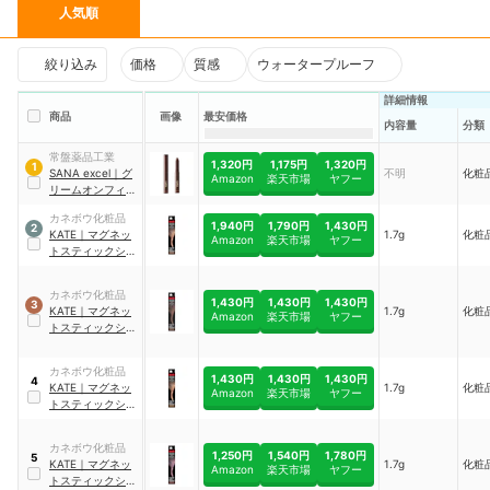
人気順
絞り込み
価格
質感
ウォータープルーフ
詳細情報
商品
画像
最安価格
内容量
分類
常盤薬品工業
1,320円
1,175円
1,320円
1
SANA
excel
｜
グ
不明
化粧
Amazon
楽天市場
ヤフー
リームオンフィッ
トシャドウ
カネボウ化粧品
1,940円
1,790円
1,430円
2
KATE
｜
マグネッ
1.7g
化粧
Amazon
楽天市場
ヤフー
トスティックシャ
ドウ
カネボウ化粧品
1,430円
1,430円
1,430円
3
KATE
｜
マグネッ
1.7g
化粧
Amazon
楽天市場
ヤフー
トスティックシャ
ドウ
｜
EX-4
カネボウ化粧品
1,430円
1,430円
1,430円
4
KATE
｜
マグネッ
1.7g
化粧
Amazon
楽天市場
ヤフー
トスティックシャ
ドウ
｜
EX-3
カネボウ化粧品
1,250円
1,540円
1,780円
5
KATE
｜
マグネッ
1.7g
化粧
Amazon
楽天市場
ヤフー
トスティックシャ