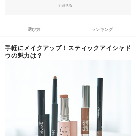
2
えるものを
全部見る
崩れにくさを重視するなら、ウォータープルーフやスマッジプ
3
ルーフを選ぼう
選び方
ランキング
もっと手軽に、もっと美しくメイクしたいなら細かい工夫に注
4
目！
手軽にメイクアップ！スティックアイシャド
スティックアイシャドウ全30商品おすすめ人気ランキング
ウの魅力は？
手軽に美しくメイクするなら、1つ2役のアイテムにも注目！
スティックアイシャドウの売れ筋ランキングもチェック！