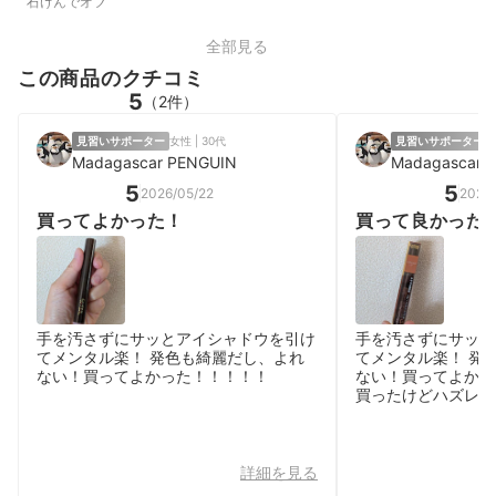
石けんでオフ
全部見る
この商品のクチコミ
5
（2件）
見習いサポーター
女性 | 30代
見習いサポーター
女
Madagascar PENGUIN
Madagascar 
5
5
2026/05/22
2026/
買ってよかった！
買って良かった
手を汚さずにサッとアイシャドウを引け
手を汚さずにサッと
てメンタル楽！ 発色も綺麗だし、よれ
てメンタル楽！ 発
ない！買ってよかった！！！！！
ない！買ってよかっ
買ったけどハズレが
詳細を見る