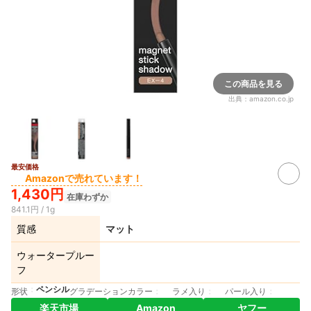
この商品を見る
出典：
amazon.co.jp
最安価格
Amazonで売れています！
1,430円
在庫わずか
841.1円 / 1g
質感
マット
ウォータープルー
フ
ペンシル
形状
グラデーションカラー
ラメ入り
パール入り
楽天市場
Amazon
ヤフー