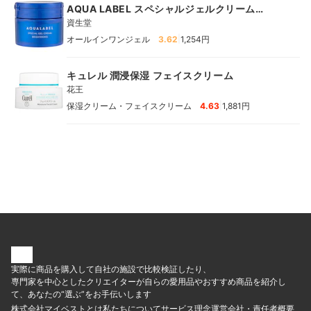
AQUA LABEL スペシャルジェルクリーム
EX（ブライトニング）
資生堂
|
オールインワンジェル
3.62
1,254円
キュレル 潤浸保湿 フェイスクリーム
花王
|
保湿クリーム・フェイスクリーム
4.63
1,881円
実際に商品を購入して自社の施設で比較検証したり、
専門家を中心としたクリエイターが自らの愛用品やおすすめ商品を紹介し
て、あなたの“選ぶ”をお手伝いします
株式会社マイベストとは
私たちについて
サービス理念
運営会社・責任者概要