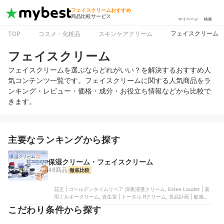
フェイスクリームおすすめ
商品比較サービス
マイページ
検索
フェイスクリーム
TOP
コスメ・化粧品
スキンケアクリーム
フェイスクリーム
フェイスクリームを選ぶならどれがいい？を解決するおすすめ人
気コンテンツ一覧です。フェイスクリームに関する人気商品をラ
ンキング・レビュー・価格・成分・お役立ち情報などから比較で
きます。
主要なランキングから探す
保湿クリーム・フェイスクリーム
48商品
徹底比較
花王 | ゴールデンタイムリペア 深夜浸透クリーム, Estee Lauder | 薬
用ミルキークリーム, 資生堂 | トータル Rクリーム, 良品計画 | 敏感肌
用クリーム, 資生堂 | トータルＶ ファーミングクリーム
こだわり条件から探す