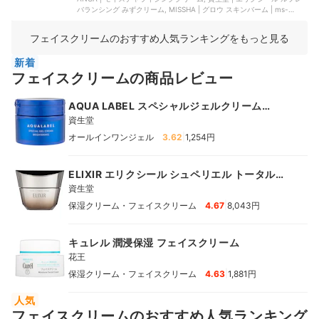
バランシング みずクリーム, MISSHA | グロウ スキンバーム | ms-
glow-skin-balm-20ml-MI14, The Founders | ヒアルロン酸カテキン
クールジェルクリーム, 銀座ステファニー化粧品 | ゲルクリーム
フェイスクリームのおすすめ人気ランキングをもっと見る
新着
フェイスクリームの商品レビュー
AQUA LABEL スペシャルジェルクリーム
EX（ブライトニング）
資生堂
|
オールインワンジェル
3.62
1,254円
ELIXIR エリクシール シュペリエル トータルＶ
ファーミングクリーム
資生堂
|
保湿クリーム・フェイスクリーム
4.67
8,043円
キュレル 潤浸保湿 フェイスクリーム
花王
|
保湿クリーム・フェイスクリーム
4.63
1,881円
人気
フェイスクリームのおすすめ人気ランキング