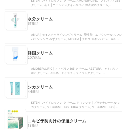
KITEN | ハイドロキノン クリーム, AMOREPACIFIC | アトバリア365
クリーム, 花王 | ゴールデンタイムリペア 深夜浸透クリーム,
AESTURA | アトバリア365 クリーム, 良品計画 | エイジングケアクリ
ーム
水分クリーム
61商品
ANUA | モイスチャライジングクリーム, 資生堂 | エリクシール ルフレ
バランシング みずクリーム, MISSHA | グロウ スキンバーム | ms-
glow-skin-balm-20ml-MI14, The Founders | ヒアルロン酸カテキン
クールジェルクリーム, 銀座ステファニー化粧品 | ゲルクリーム
韓国クリーム
207商品
AMOREPACIFIC | アトバリア365 クリーム, AESTURA | アトバリア
365 クリーム, ANUA | モイスチャライジングクリーム,
PharmaResearch | ターンオーバークリーム エンハンスド , ANUA |
3セラミドパンテノールモイスチャーバリアクリーム
シカクリーム
44商品
KITEN | ハイドロキノン クリーム, ドウシシャ | プラチナレーベル シ
カクリーム, VT COSMETICS | CICA クリーム, VT COSMETICS | シカ
クリーム | VTPD39404, コーセー | 薬用CICAリペア クリーム
ニキビ予防向けの保湿クリーム
18商品