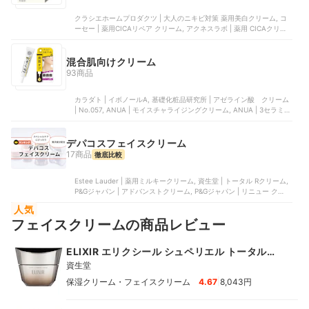
クラシエホームプロダクツ | 大人のニキビ対策 薬用美白クリーム, コ
ーセー | 薬用CICAリペア クリーム, アクネスラボ | 薬用 CICAクリー
ム, クラシエ | 大人のニキビ対策 薬用美白クリーム, MEBIA | ニキビ専
科 薬用 ニキビ ケア ニキビ クリーム
混合肌向けクリーム
93商品
カラダト | イボノールA, 基礎化粧品研究所 | アゼライン酸 クリーム
| No.057, ANUA | モイスチャライジングクリーム, ANUA | 3セラミド
パンテノールモイスチャーバリアクリーム, カネボウ化粧品 | スキンコ
ンダクター
デパコスフェイスクリーム
17商品
徹底比較
Estee Lauder | 薬用ミルキークリーム, 資生堂 | トータル Rクリーム,
P&Gジャパン | アドバンストクリーム, P&Gジャパン | リニュー クリー
ム, アルビオン | ハーバルクリーム
人気
フェイスクリームの商品レビュー
ELIXIR エリクシール シュペリエル トータルＶ
ファーミングクリーム
資生堂
|
保湿クリーム・フェイスクリーム
4.67
8,043円