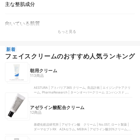
主な整肌成分
向いている肌質
もっと見る
新着
フェイスクリームのおすすめ人気ランキング
朝用クリーム
113商品
AESTURA | アトバリア365 クリーム, 良品計画 | エイジングケアクリ
ーム, PharmaResearch | ターンオーバークリーム エンハンスド ,
ANUA | 3セラミドパンテノールモイスチャーバリアクリーム, アンブ
リオリス・ジャパン | モイスチャークリーム
アゼライン酸配合クリーム
12商品
基礎化粧品研究所 | アゼライン酸 クリーム | No.057, ロート製薬 |
ダーマセプトRX AZAセラム, MEBIA | アゼライン酸20%クリーム,
SUKUUS | アゼライン酸誘導体20％クリーム, アンファー | AZオイル
コントロールクリーム