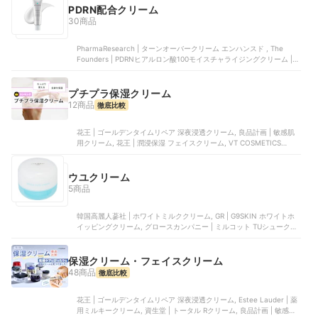
PDRN配合クリーム
30商品
PharmaResearch | ターンオーバークリーム エンハンスド , The
Founders | PDRNヒアルロン酸100モイスチャライジングクリーム |
738135, APR | PDRNピンクコラーゲンカプセルクリーム, VT
COSMETICS | PDRN100, DR.ALTHEA | 345リリーフクリーム
プチプラ保湿クリーム
12商品
徹底比較
花王 | ゴールデンタイムリペア 深夜浸透クリーム, 良品計画 | 敏感肌
用クリーム, 花王 | 潤浸保湿 フェイスクリーム, VT COSMETICS
JAPAN | VT CICAクリーム, コーセー | カルテHD 高保湿クリーム
ウユクリーム
5商品
韓国高麗人蔘社 | ホワイトミルククリーム, GR | G9SKIN ホワイトホ
イッピングクリーム, グロースカンパニー | ミルコット TUシュークリ
ーム, アロインス化粧品 | 蘆會麗 トーンアップクリーム | 1204400, ビ
ネット | SKINHYU バナナウユ トーンアップ クリーム
保湿クリーム・フェイスクリーム
48商品
徹底比較
花王 | ゴールデンタイムリペア 深夜浸透クリーム, Estee Lauder | 薬
用ミルキークリーム, 資生堂 | トータル Rクリーム, 良品計画 | 敏感肌