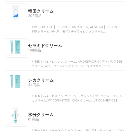
用クリーム, 資生堂 | トータルＶ ファーミングクリーム
韓国クリーム
207商品
AMOREPACIFIC | アトバリア365 クリーム, AESTURA | アトバリア
365 クリーム, ANUA | モイスチャライジングクリーム,
PharmaResearch | ターンオーバークリーム エンハンスド , ANUA |
3セラミドパンテノールモイスチャーバリアクリーム
セラミドクリーム
198商品
KITEN | ハイドロキノン クリーム, AMOREPACIFIC | アトバリア365
クリーム, 花王 | ゴールデンタイムリペア 深夜浸透クリーム,
AESTURA | アトバリア365 クリーム, 良品計画 | エイジングケアクリ
ーム
シカクリーム
44商品
KITEN | ハイドロキノン クリーム, ドウシシャ | プラチナレーベル シ
カクリーム, VT COSMETICS | CICA クリーム, VT COSMETICS | シカ
クリーム | VTPD39404, コーセー | 薬用CICAリペア クリーム
水分クリーム
61商品
ANUA | モイスチャライジングクリーム, 資生堂 | エリクシール ルフレ