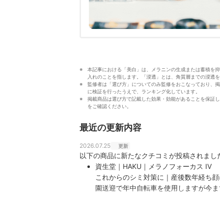
本記事における「美白」は、メラニンの生成または蓄積を抑
入れのことを指します。「浸透」とは、角質層までの浸透を
監修者は「選び方」についてのみ監修をおこなっており、掲
に検証を行ったうえで、ランキング化しています。
掲載商品は選び方で記載した効果・効能があることを保証し
をご確認ください。
最近の更新内容
2026.07.25
更新
以下の商品に新たなクチコミが投稿されまし
資生堂｜HAKU｜メラノフォーカス IV
これからのシミ対策に｜産後数年経ち顔
園送迎で年中自転車を使用しますが今ま
思い購入。せめて将来新しいシミができ