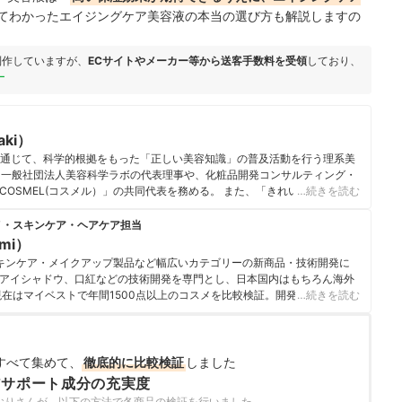
てわかったエイジングケア美容液の本当の選び方も解説しますの
制作していますが、
ECサイトやメーカー等から送客手数料を受領
しており、
ー
aki）
を通じて、科学的根拠をもった「正しい美容知識」の普及活動を行う理系美
した一般社団法人美容科学ラボの代表理事や、化粧品開発コンサルティング・
OSMEL(コスメル）」の共同代表を務める。 また、「きれいになりたい
…続きを読む
思いから、自ら「美ST（光文社）」「an・an（マガジンハウス）」
TV東京）」などのメディアにも多数出演し、情報を発信している。
メ・スキンケア・ヘアケア担当
i）のプロフィール
umi）
キンケア・メイクアップ製品など幅広いカテゴリーの新商品・技術開発に
アイシャドウ、口紅などの技術開発を専門とし、日本国内はもちろん海外
現在はマイベストで年間1500点以上のコスメを比較検証。開発現場で培っ
…続きを読む
をふまえながら、専門的な内容もユーザーにわかりやすく伝えることを大
いる。
i）のプロフィール
すべて集めて、
徹底的に比較検証
しました
アサポート成分の充実度
おりさんが、以下の方法で各商品の検証を行いました。