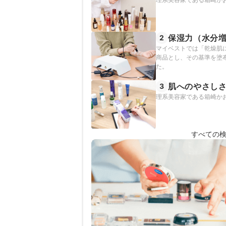
保湿力（水分
2
マイベストでは「乾燥肌
商品とし、その基準を塗
た。
肌へのやさし
3
理系美容家である箱崎か
すべての