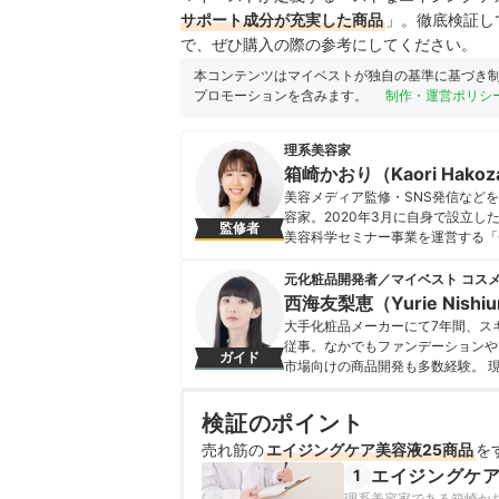
サポート成分が充実した商品
」。徹底検証し
で、ぜひ購入の際の参考にしてください。
本コンテンツはマイベストが独自の基準に基づき
プロモーションを含みます。
制作・運営ポリシ
理系美容家
箱崎かおり（Kaori Hakoz
美容メディア監修・SNS発信など
容家。2020年3月に自身で設立
監修者
美容科学セミナー事業を運営する「C
多くの方々の役に立ちたい」という
「『世界はデータでできている』（
元化粧品開発者／マイベスト コス
箱崎かおり（Kaori Hakozak
西海友梨恵（Yurie Nishi
大手化粧品メーカーにて7年間、ス
従事。なかでもファンデーションや
ガイド
市場向けの商品開発も多数経験。 
た知識をもとに、成分や処方の背景
切にしながらコンテンツを制作して
検証のポイント
西海友梨恵（Yurie Nishium
売れ筋の
エイジングケア美容液25商品
を
エイジングケ
1
理系美容家である箱崎か