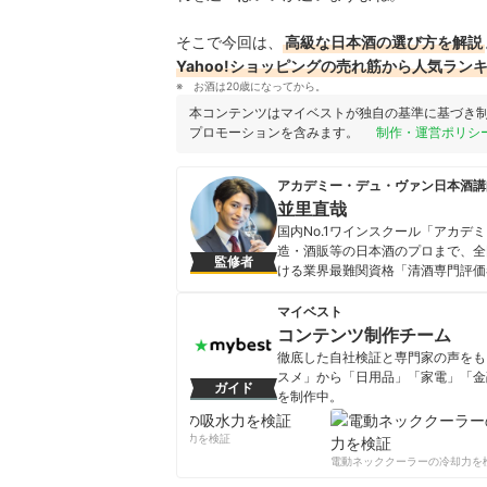
そこで今回は、
高級な日本酒の選び方を解説
Yahoo!ショッピングの売れ筋から人気ラン
お酒は20歳になってから。
本コンテンツはマイベストが独自の基準に基づき
プロモーションを含みます。
制作・運営ポリシ
アカデミー・デュ・ヴァン日本酒講
並里直哉
国内No.1ワインスクール「アカ
造・酒販等の日本酒のプロまで、全
監修者
ける業界最難関資格「清酒専門評価
り」や「清酒に含まれる成分」、歴
本でも数少ない日本酒知識を伝える
マイベスト
とし、国内外メディアからも出演依
コンテンツ制作チーム
並里直哉のプロフィール
徹底した自社検証と専門家の声をもと
スメ」から「日用品」「家電」「金
ガイド
を制作中。
コンテンツ制作チームのプロフ
柔軟剤の吸水力を検証
電動ネッククーラーの冷却力を検