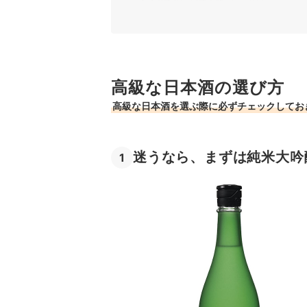
3
希少性の高い限定商品にも注目
4
プロに選ばれたコンクール受賞商品も狙い
5
見た目も大事！お祝いに贈るなら、木箱入
高級な日本酒の選び方
高級な日本酒全37商品おすすめ人気ランキング
高級な日本酒を選ぶ際に必ずチェックしてお
甘口・辛口の味わいに注目して日本酒を選ぶのも
高級な日本酒の売れ筋ランキングもチェック！
迷うなら、まずは純米大吟
1