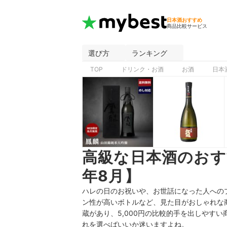
日本酒おすすめ
商品比較サービス
選び方
ランキング
TOP
ドリンク・お酒
お酒
日本
高級な日本酒のおす
年8月】
ハレの日のお祝いや、お世話になった人への
ン性が高いボトルなど、見た目がおしゃれな
蔵があり、5,000円の比較的手を出しやす
れを選べばいいか迷いますよね。