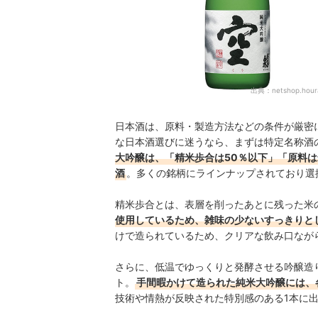
出典：
netshop.hour
日本酒は、原料・製造方法などの条件が厳密
な日本酒選びに迷うなら、まずは特定名称酒
大吟醸は、「精米歩合は50％以下」「原料
酒
。多くの銘柄にラインナップされており選
精米歩合とは、表層を削ったあとに残った米
使用しているため、雑味の少ないすっきりと
けで造られているため、クリアな飲み口なが
さらに、低温でゆっくりと発酵させる吟醸造
ト。
手間暇かけて造られた純米大吟醸には、
技術や情熱が反映された特別感のある1本に