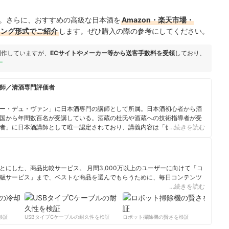
。さらに、おすすめの高級な日本酒を
Amazon・楽天市場・
キング形式でご紹介
します。ぜひ購入の際の参考にしてください。
制作していますが、
ECサイトやメーカー等から送客手数料を受領
しており、
ー
師／清酒専門評価者
デミー・デュ・ヴァン」に日本酒専門の講師として所属。日本酒初心者から酒
国から年間数百名が受講している。酒蔵の杜氏や酒蔵への技術指導者が受
者」に日本酒講師として唯一認定されており、講義内容は「伝統的な酒造
…続きを読む
史や産地等の専門的なものから、楽しみ方の講座まで幅広く対応可能。日
専門職であるため、日本酒初心者や海外の方でも確実に伝わる解説を得意
頼を受けている。
にした、商品比較サービス。 月間3,000万以上のユーザーに向けて「コ
融サービス」まで、ベストな商品を選んでもらうために、毎日コンテンツ
…続きを読む
ィール
証
USBタイプCケーブルの耐久性を検証
ロボット掃除機の賢さを検証
サー