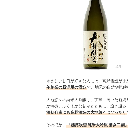
出典：
am
やさしい甘口が好きな人には、高野酒造が手
年創業の新潟県の酒造
で、地元の自然や気候
大地悠々の純米大吟醸は、丁寧に磨いた新潟
が特徴。ふくよかな甘みとともに、透き通る
酒初心者にも高野酒造の大地悠々はぴったり
そのほか、
「越路吹雪 純米大吟醸 磨き二割