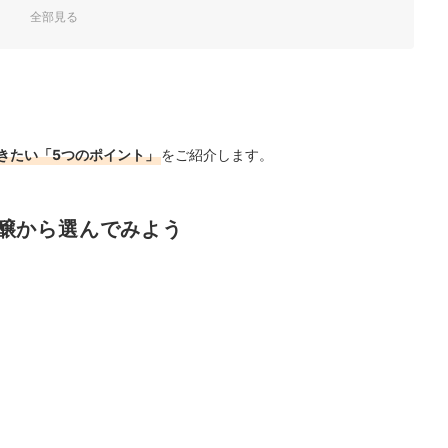
全部見る
目
りなど高級感があるパッケージのものを
きたい「5つのポイント」
をご紹介します。
おすすめ
醸から選んでみよう