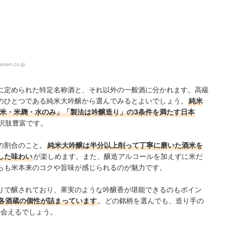
aisen.co.jp
に定められた特定名称酒と、それ以外の一般酒に分かれます。高級
のひとつである純米大吟醸から選んでみるとよいでしょう。
純米
は米・米麹・水のみ」「製法は吟醸造り」の3条件を満たす日本
択肢豊富です。
の割合のこと。
純米大吟醸は半分以上削って丁寧に磨いた酒米を
した味わい
が楽しめます。また、醸造アルコールを加えずに米だ
らも米本来のコクや旨味が感じられるのが魅力です。
りで醸されており、果実のような吟醸香が堪能できるのもポイン
各酒蔵の個性が詰まっています
。どの銘柄を選んでも、造り手の
出会えるでしょう。