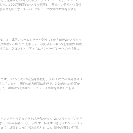
をくまなく記録する4K対応のドライブレコーダーです。3.5インチ
車内には200万画素のカメラを採用し、駐車中の監視や位置情
悪条件を問わず、ナンバープレートの文字や数字を前後ともに
0度、リアカメラも130度を記録しており、車内外の様子を幅
が不要で、チェック機能が備わっているため、録画ミスを防ぐ
安定した録画状態をキープできるのが魅力です。昼夜・逆光を
トラブルに備えて確実な証拠映像を残したい人におすすめの商
えたいタクシーや業務用の車での使用にも適しています。
O1-S」は、純正のルームミラーと交換して使う前後2カメラタイ
輝度2250cd/m²と明るく、夜間やトンネルでは自動で輝度
件でも、フロント・リアともにナンバープレートの全情報を読
転といった不測の場面でも、相手車両の情報をしっかり残せる
前方車との距離、車線変更時の側方の動きの一部まで捉えられる
は捉えきれません。後方真正面からの追突やあおり運転は記録
りなく感じる場面もあります。機能面では定期的なフォーマッ
ドの異常に気づきやすい点はメリット。昼夜を問わず鮮明な前後
る人に向いている一台です。
ーです。3インチのIPS液晶を搭載し、フルHDでの常時録画やG
応しています。昼間の前方画質は良好で、3.5m離れた位置か
した。機能面ではSDカードチェック機能を搭載しており、異
、SDカードの不調にいち早く気づきたい人には心強い仕様で
は明るい場面でも本拠地が判読できず、分類番号や判別文字に
れ、リアは全項目を識別できない結果に。逆光下では前後とも
では使用しづらい印象でした。水平画角もフロント90度・リ
懸念があります。夜間走行が多い人、逆光環境での使用が想定
品です。こだわりがなければ、他機種を含めて商品を検討しま
高画素なフロントカメラとリアカメラを組み合わせた、2カメラタイプのドラ
する仕組みも備わった一台です。特筆すべきはフロントカメラ
字まで、細部をしっかり記録できました。日中の明るい時間帯
とはありません。水平画角140度というワイドな設計のおかげ