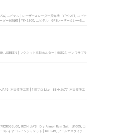
, ユピテル | レーザー＆レーダー探知機 | YPK-21T, ユピテ
レーダー探知機 | YK-2200, ユピテル | GPSレーザー＆レーダー
| SA29, UGREEN | マグネット車載ホルダー | 90527, サンワサプラ
BH-JA76, 本田技研工業 | 110プロ Lite | 8BH-JA77, 本田技研工
, IRON JIA'S | Dry Armor Rain Suit | JK005, コ
ター3レイヤーレインジャケット | RK-549, アールエスタイチ |