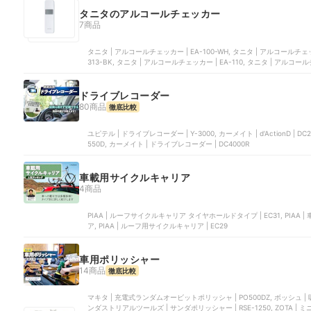
タニタのアルコールチェッカー
7商品
タニタ | アルコールチェッカー | EA-100-WH, タニタ | アルコールチェッカ
313-BK, タニタ | アルコールチェッカー | EA-110, タニタ | アルコール
ドライブレコーダー
80商品
徹底比較
ユピテル | ドライブレコーダー | Y-3000, カーメイト | d’ActionD | 
550D, カーメイト | ドライブレコーダー | DC4000R
車載用サイクルキャリア
4商品
PIAA | ルーフサイクルキャリア タイヤホールドタイプ | EC31, PIAA |
ア, PIAA | ルーフ用サイクルキャリア | EC29
車用ポリッシャー
14商品
徹底比較
マキタ | 充電式ランダムオービットポリッシャ | PO500DZ, ボッシュ | 吸じんランダムアクションサンダー | GEX125-1AE, 京セライ
ンダストリアルツールズ | サンダポリッシャー | RSE-1250, ZOTA | ミニ