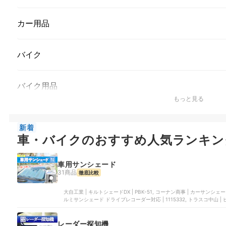
カー用品
バイク
バイク用品
もっと見る
新着
車・バイクのおすすめ人気ランキン
車用サンシェード
31商品
徹底比較
大自工業 | キルトシェードDX | PBK-51, コーナン商事 | カーサンシェード
ルミサンシェード ドライブレコーダー対応 | 1115332, トラスコ中山 |
レーダー探知機