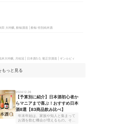
 北秋田 大吟醸, 酔鯨酒造 | 酔鯨 特別純米酒
純米大吟醸, 月桂冠 | 日本酒5.0, 菊正宗酒造 | ギンルビィ
をもっと見る
2024.12.26
【予算別に紹介】日本酒初心者か
らマニアまで喜ぶ！おすすめ日本
酒8選【83商品飲み比べ】
年末年始は、家族や知人と集まって
お酒を飲む機会が増えるもの。そん
なときに「宅飲みや親戚の集まりに
1本持っていきたいけどおいしい日
本酒ってどれかな」と悩んでいる人