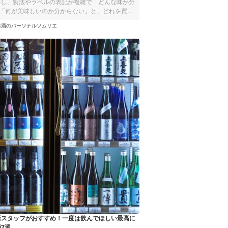
「何が美味しいのか分からない」と、どれを買っ
こで、日本に500人しかいない日
お酒のパーソナルソムリエ
リエ「酒匠」をもつ私が、初心者がまず飲むべき
介します。 今まで甘いサワーしか飲んだことがな
も、「日本酒って、おいしいかも。」と思うきっ
こと間違いなしです！
店スタッフがおすすめ！一度は飲んでほしい最高に
7選