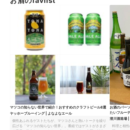
お酒のfavlist
クリング日本酒。クリスマスのお酒
としてはちょっと珍しいですが、シ
ュワっとした泡とフルーティな味わ
いはクリスマスメニューにもピッタ
リなんですよ！今回は『マイベス
ト』の検証で飲み比べた126本の日
本酒のなかから、マイべマガジン編
集部がクリスマスにおすすめのスパ
ークリング日本酒をピックアップ！
日本酒が好きな人も、今年は定番以
外を飲みたいと思う人も、ぜひ参考
にしてくださいね。お酒、飲酒は20
歳を過ぎてから
マツコの知らない世界で紹介！おすすめのクラフトビール8選
お酒のパー
たいフルー
ヤッホーブルーイング | よなよなエール
澄川酒造場 |
個性あふれるゲストたちが、マツコさんと熱いトークを繰り
広げる「マツコの知らない世界」。番組ではゲストがさまざ
料理と相性