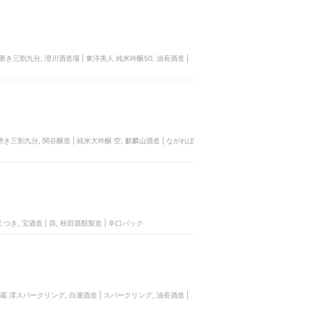
醸 磨き三割九分, 澄川酒造場 | 東洋美人 純米吟醸50, 油長酒造 |
 磨き三割九分, 関谷醸造 | 純米大吟醸 空, 麒麟山酒造 | ながれぼ
冠 つき, 宝酒造 | 昴, 秋田酒類製造 | 辛口パック
壁蔵 澪スパークリング, 白瀧酒造 | スパークリング, 油長酒造 |