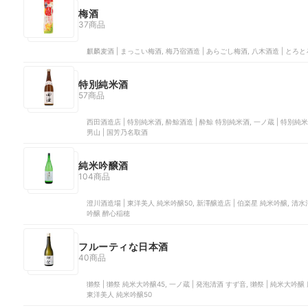
梅酒
37商品
麒麟麦酒 | まっこい梅酒, 梅乃宿酒造 | あらごし梅酒, 八木酒造 | とろと
特別純米酒
57商品
西田酒造店 | 特別純米酒, 酔鯨酒造 | 酔鯨 特別純米酒, 一ノ蔵 | 特別
男山 | 国芳乃名取酒
純米吟醸酒
104商品
澄川酒造場 | 東洋美人 純米吟醸50, 新澤醸造店 | 伯楽星 純米吟醸, 清水清
吟醸 醉心稲穂
フルーティな日本酒
40商品
獺祭 | 獺祭 純米大吟醸45, 一ノ蔵 | 発泡清酒 すず音, 獺祭 | 純米大吟
東洋美人 純米吟醸50