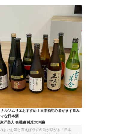
もいるのではないでしょうか？そこ
で、今回はマイベストの検証で飲み
比べた83本の日本酒のなかから、マ
イべマガジン編集部が予算別におす
すめをピックアップ！普段と違う日
本酒を飲んでみたい人も、日本酒は
詳しくないけど誰かにプレゼントし
たい人も、お酒を選ぶ際の参考にし
てみてくださいね。本コンテンツの
情報は公開時点（2024年12月26日）
のマイベストの情報をもとに執筆し
ております。また、本コンテンツ内
の価格情報はすべて税込みで表記し
ております。お酒、飲酒は20歳を過
ぎてから
ソナルソムリエおすすめ！日本酒初心者がまず飲み
ティな日本酒
 東洋美人 壱番纏 純米大吟醸
のよいお酒と言えば必ず名前が挙がる「日本