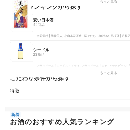
もっと見る
主要なランキングから探す
安い日本酒
44商品
合同酒精 | 元禄美人, 小山本家酒造 | 蔵そだち | 3897c2, 月桂冠 | 月桂
シードル
23商品
アサヒビール | シードル・ドライ, アサヒビール | ロゼ, アサヒビール | 弘前 生シー
, メルシャン | おいしい酸化防止剤無添加ワイン シードル
もっと見る
こだわり条件から探す
特徴
新着
お酒のおすすめ人気ランキング