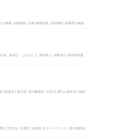
ろの梅酒, 白鶴酒造 | 白鶴 梅酒原酒, 合同酒精 | 鍛高譚の梅酒
純米生酒 超辛口 しぼりたて, 南部美人 | 南部美人 特別純米酒,
三郎商店 | 恵乃智, 花の舞酒造 | 日本刀, 醉心山根本店 | 純米
醸 磨き三割九分, 宝酒造 | 白壁蔵 澪スパークリング, 澄川酒造場 |