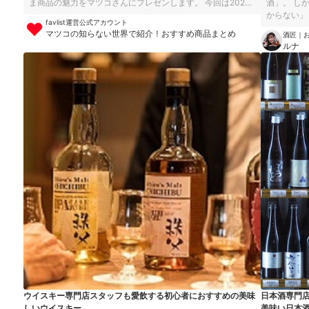
ま商品の魅力をマツコさんにプレゼンします。 今回は2023
酒」。 しかし、製法やラベルの表記が複雑で「どんな味か分
年7月18日に放送された「クラフトビールの世界 」で紹介さ
からない」
favlist運営公式アカウント
れた商品を紹介いたします。自分へのご褒美や大切な人との
てよいか悩みますよね。 そ
マツコの知らない世界で紹介！おすすめ商品まとめ
酒匠｜
乾杯に、ぜひ参考にしてみて下さい。
本酒のソム
ルナ
日本酒を紹
いという人
かけになる
ウイスキー専門店スタッフも愛飲する初心者におすすめの美味
日本酒専門
しいウイスキー
美味い日本酒