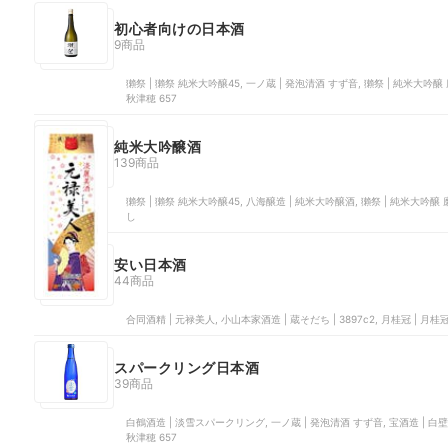
初心者向けの日本酒
9商品
獺祭 | 獺祭 純米大吟醸45, 一ノ蔵 | 発泡清酒 すず音, 獺祭 | 純米大吟
秋津穂 657
純米大吟醸酒
139商品
獺祭 | 獺祭 純米大吟醸45, 八海醸造 | 純米大吟醸酒, 獺祭 | 純米大吟醸
し
安い日本酒
44商品
合同酒精 | 元禄美人, 小山本家酒造 | 蔵そだち | 3897c2, 月桂冠 | 月桂
スパークリング日本酒
39商品
白鶴酒造 | 淡雪スパークリング, 一ノ蔵 | 発泡清酒 すず音, 宝酒造 | 白
秋津穂 657