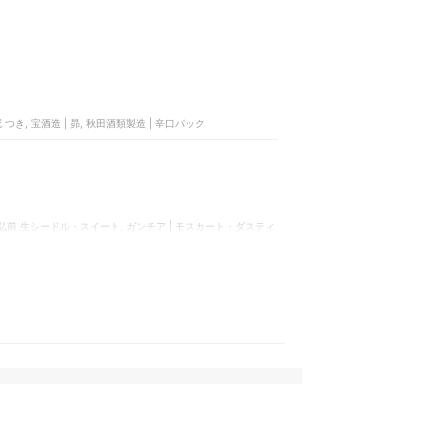
冠 つき, 宝酒造 | 昴, 秋田酒類製造 | 辛口パック
ドル・スイート, ガンチア | モスカート・ダスティ