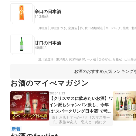
辛口の日本酒
143商品
月桂冠 | 月桂冠 つき, 宝酒造 | 昴, 秋田酒類製造 | 辛口パック, 北鹿 |
甘口の日本酒
45商品
澄川酒造場 | 東洋美人 純米吟醸50, 一ノ蔵 | ひめぜん, 月桂冠 | 山田錦 
お酒のおすすめ人気ランキング
お酒のマイべマガジン
2025.12.23
【クリスマスに飲みたいお酒】ワ
イン派もシャンパン派も、今年
は“スパークリング日本酒”で乾杯
しない？酒匠おすすめの6選【和
街もお店もすっかりクリスマスモー
ド。家族や友人、恋人と一緒にクリ
でも洋でもOK！】
スマスディナーを楽しむ人も多いの
新着
ではないでしょうか？そんな特別な
夜のお酒におすすめなのが、スパー