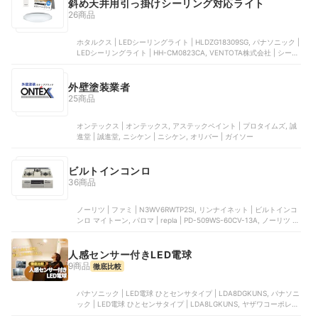
斜め天井用引っ掛けシーリング対応ライト
26商品
ホタルクス | LEDシーリングライト | HLDZG18309SG, パナソニック |
LEDシーリングライト | HH-CM0823CA, VENTOTA株式会社 | シーリ
ングファンライト
外壁塗装業者
25商品
オンテックス | オンテックス, アステックペイント | プロタイムズ, 誠
進堂 | 誠進堂, ニシケン | ニシケン, オリバー | ガイソー
ビルトインコンロ
36商品
ノーリツ | ファミ | N3WV6RWTP2SI, リンナイネット | ビルトインコ
ンロ マイトーン, パロマ | repla | ‎PD-509WS-60CV-13A, ノーリツ |
NORITZ ＋do | N3WS9KJTKSTED-13A, パロマ | スタンダードトップ
| PD-N36
人感センサー付きLED電球
9商品
徹底比較
パナソニック | LED電球 ひとセンサタイプ | LDA8DGKUNS, パナソニ
ック | LED電球 ひとセンサタイプ | LDA8LGKUNS, ヤザワコーポレー
ション | A形LED センサー付き | LDA8LGP2, アイリスオーヤマ | LED