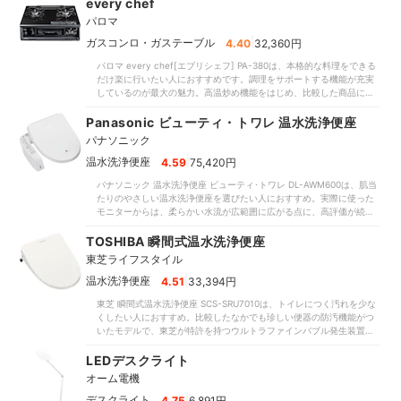
の独自技術により、少ない水でもしっかりと洗えるところが魅力で
every chef
す。一方で心地よさの検証では、水圧の強さゆえにモニターからの評
パロマ
価が分かれました。水勢は5段階で調整できるものの、一部のモニター
からは「弱めのモードでも水圧が強い」という声も。水圧の感じ方に
|
ガスコンロ・ガステーブル
4.40
32,360円
は個人差がありますが、ソフトな水当たりが好きな人には不向きな印
パロマ every chef[エブリシェフ] ‎PA-380は、本格的な料理をできる
象です。おしり洗浄・ビデ洗浄ともに水が当たる位置は5段階に細かく
だけ楽に行いたい人におすすめです。調理をサポートする機能が充実
調整できるので、ほどよい場所に当たる点は好印象でした。水圧の強
しているのが最大の魅力。高温炒め機能をはじめ、比較した商品には
ささえ気にならなければ、ほかに目立った弱点はありません。電気代
非搭載のものも多かった煮もの・炊飯・油の温度キープ機能など多彩
は、年間4,650円と控えめ。貯湯式の商品は電気代が年間6,000〜
な機能を備えています。料理好きな人はもちろん、初心者でもさまざ
Panasonic ビューティ・トワレ 温水洗浄便座
7,000円台かかったのに対し、本商品のような瞬間式の多くは3,000〜
まな調理に挑戦できるでしょう。点火はプッシュ式で、着火も簡単で
4,000円台で済みました。指定した時刻やトイレの使用頻度に応じて
パナソニック
す。比較したなかには、押しながら回す2段階式の商品もあったのに対
節電する機能もあるので、使い方によってはさらに電気代を節約でき
し、カチッと音がするので点火ミスが起こりにくいといえます。五徳
|
温水洗浄便座
4.59
75,420円
ますよ。座面はワンタッチで着脱できるうえ、便座・ノズルには撥水
は大きめで安定性に優れているため、スムーズな調理が可能。大きな
効果のあるクリーン樹脂を採用。リモコンは壁につけるタイプで、ト
パナソニック 温水洗浄便座 ビューティ･トワレ DL-AWM600は、肌当
フライパンや鍋を置いてもグラつきにくく、家族が多い家にも適して
イレの後ろ側の掃除もしやすいでしょう。座面に継ぎ目があり汚れが
たりのやさしい温水洗浄便座を選びたい人におすすめ。実際に使った
います。グリルには魚の形状・焼き加減を設定すると焼き上げるオー
詰まる可能性があるものの、全体的にはお手入れしやすいといえま
モニターからは、柔らかい水流が広範囲に広がる点に、高評価が続
トメニューを搭載。比較したなかには片面ずつ焼くタイプもあったな
す。ECサイトでの販売価格は執筆時点で3万円台前半と、比較した瞬
出。比較したなかには水が細く勢いよく出るものがあったのに対し、
か、両面焼きに対応しています。水なしで使えるので、アルミホイル
間式の製品のなかではお手頃。価格のわりに洗浄力や省エネ性能が高
おしり洗浄・ビデ洗浄ともにマイルドな洗い心地が好評でした。「自
TOSHIBA 瞬間式温水洗浄便座
を敷くと掃除も楽ですよ。バーナー周りもシンプルで、拭き掃除しや
く、コスパの高い商品です。汚れ落ちを一番に考えたい人は、ぜひ候
分好みの洗い心地にできる」との口コミどおり、調整の幅が広い点も
すい構造。「汚れても掃除がしやすい」と評判なのも頷けます。本体
補に入れてくださいね。
東芝ライフスタイル
魅力。水の強さ・細さ・位置・温度など変更できる項目が多く、自分
は14.15kgと重いぶん取りつけに手間取る可能性はあるものの、一度取
に合った洗い方を追求できます。肌当たりがやさしいぶん水圧・水量
|
温水洗浄便座
4.51
33,394円
りつければ動かすことはあまりないため、使い続けるうえでは問題な
ともに控えめですが、汚れは十分に落ちるレベル。最後にひと拭きす
いでしょう。日々の調理・手入れにかかる手間を軽減できるアイテム
東芝 瞬間式温水洗浄便座 SCS-SRU7010は、トイレにつく汚れを少な
れば問題ありません。加えて、継ぎ目のないシームレス便座やシャワ
なので、ガステーブル選びで迷っている人は、ぜひ第一候補として検
くしたい人におすすめ。比較したなかでも珍しい便器の防汚機能がつ
ーノズルの自動洗浄機能など、トイレ掃除の手間を少なくする工夫が
討してみてはいかがでしょうか。
いたモデルで、東芝が特許を持つウルトラファインバブル発生装置を
満載でした。便器の洗浄機能がついている点にもご注目。タンクに洗
搭載しています。立ち上がるたびにウルトラファインバブルが噴射さ
剤を入れると自動で泡が噴射され、こびりつき・輪じみ汚れなどをき
れ、便器の黒ずみを予防する仕様です。使用前にノズルを自動洗浄す
LEDデスクライト
れいにできます。電気代の安さも見逃せません。メーカー公称の消費
る機能がついており、衛生面にも配慮。真水ではなく細かな汚れを剥
電力量から電気代を算出すると、わずか2852円/年でした。比較した
オーム電機
がすウルトラファインバブル水で洗浄されるので、ノズルの清潔さが
商品の平均電気代は5470円/年（※執筆時点）だったのに対し、半額程
気になる人も使いやすいといえます。便座には汚れが詰まりそうな隙
|
デスクライト
4.75
6,891円
度に抑えられるといえます。洗剤を入れるタンクが出っ張っているた