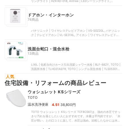
リングライト | HZX-XD-018, Antree | LEDシーリングライト,
Coizabera | LEDシーリングライト | HZX-XD-015, hidemasa | シーリ
ングライト
ドアホン・インターホン
74商品
パナソニック | ワイヤレステレビドアホン | VS-SGZ20L, パナソニッ
ク | テレビドアホン | VL-SE31XL, アイホン | ワイヤレステレビドアホ
ン | WL-11, パナソニック | テレビドアホン | VL-SWE210KLA, TP-
Link | カメラ付きスマートドアホンキット | Tapo D210
洗面台蛇口・混合水栓
13商品
LIXIL | 化粧台向けホース引出洗髪シャワー水栓 | RLF-682Y, TOTO |
洗面所水栓 | TLHG31AEFR, TOTO | シングル混合水栓 | TLS05301J,
Maynosi | 洗面台蛇口, SANEI | シングル洗面混合栓 | K57C-13
人気
住宅設備・リフォームの商品レビュー
ウォシュレット KSシリーズ
TOTO
|
温水洗浄便座
4.51
38,800円
TOTO ウォシュレット KSシリーズ TCF8CS67は、強めの水圧ですっ
きり汚れを落としたい人におすすめです。水量は平均的ですが、「水
圧が弱い」との口コミに反して、水圧は強め。比較したなかには水量
が少なすぎて汚れが落ちにくい商品もありましたが、本商品はTOTO