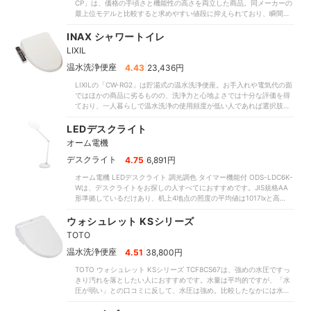
CP」は、価格の手頃さと機能性の高さを両立した商品。同メーカーの
最上位モデルと比較すると求めやすい値段に抑えられており、瞬間式
を選びたいけれどコストも抑えたい人におすすめです。年間の電気代
も年間3,472円と経済的で、タイマー節電機能を使えばさらに節約で
INAX シャワートイレ
きますよ。洗浄力はかなり高く、水圧・水量ともにしっかりとありま
LIXIL
した。便の状態によっては軽く拭くだけで十分に汚れを落とせそうで
す。また、水勢・水圧は9段階、洗浄幅は5段階で細かく調整できるの
|
温水洗浄便座
4.43
23,436円
で、好みに合わせて調整できるでしょう。実際に使ったモニターから
LIXILの「CW-RG2」は貯湯式の温水洗浄便座。お手入れや電気代の面
も「強くしても痛さを感じなかった」「当てていて心地よい」という
ではほかの商品に劣るものの、洗浄力と心地よさでは十分な評価を得
声が挙がっています。水量・角度・当たる範囲もちょうどよいと好
ており、一人暮らしで温水洗浄の使用頻度が低い人であれば選択肢に
評。ビデ洗浄も心地よく、適度な水勢でデリケートゾーンをやさしく
十分入る商品です。汚れを落とすのに必要な水圧・水量は十分ありま
洗い上げました。お手入れのしやすさも良好。便座は撥水加工が施さ
すが、なかでも水量が多く10秒間で200mLを超える水を噴射していま
LEDデスクライト
れており、便座裏の汚れを抑制する機能が備わっています。リモコン
した。水の勢いは平均程度だったため、お尻への刺激を減らしたい
は壁に設置するタイプで、ノズルは汚れがつきにくいステンレス製。
オーム電機
が、汚れをしっかり落としたい人におすすめです。水圧に対して水が
掃除を楽に済ませられそうです。総合的に見ても弱点が少なく、価格
多めなぶん、水当たりが柔らかいと感じやすく、おしり洗浄の不快感
|
デスクライト
4.75
6,891円
も手頃。瞬間式を探しているならぜひ購入を検討してみてください。
は少なめ。ビデ洗浄はおしり洗浄とは別のノズルから温水が出る仕様
オーム電機 LEDデスクライト 調光調色 タイマー機能付 ODS-LDC6K-
で、こちらもマイルドな水当たりが好評でした。一方で、広がりはど
Wは、デスクライトをお探しの人すべてにおすすめです。JIS規格AA
ちらの洗浄でもまちまちの評価で、お尻の後ろのほうまで水を感じた
形準拠しているだけあり、机上4地点の照度の平均値は1017lxと高めで
人も。座り方次第では便座の後方に水が大きくハネる恐れがありま
した。比較した商品には平均値が500lx以下のものもあったなか、かな
す。本体をスライドさせることで便座と便器の間を簡単に拭き掃除で
り明るいといえます。「明るさが足りない」との口コミに反し、作業
ウォシュレット KSシリーズ
きるうえ、便座の継ぎ目もなし。お手入れのポイントである「隙間」
によく使う手元をしっかりと照らせました。机上の四隅の平均照度も
をしっかり押さえています。ノズルの先端が着脱可能で、交換が簡単
TOTO
606lxと十分。満足の基準値とした400lxを大きく上回りました。アー
にできるのも魅力的。一方で、リモコンは袖リモコンを採用している
ムが長く高い位置からデスクを照らせるので、「机の端まで照らせ
|
温水洗浄便座
4.51
38,800円
ため、トイレの広さ次第では便器後方の床は清掃しづらいかもしれま
る」との口コミどおり机の隅でも明るさを確保できますよ。比較した
せん。
TOTO ウォシュレット KSシリーズ TCF8CS67は、強めの水圧ですっ
一部の商品のように手元の影が多重になることもなく、光もちらつき
きり汚れを落としたい人におすすめです。水量は平均的ですが、「水
ません。長時間、勉強や資料作成を行っても目が疲れにくいでしょ
圧が弱い」との口コミに反して、水圧は強め。比較したなかには水量
う。ダイヤル式のボタンで明るさを無段階に調整できるのもポイント
が少なすぎて汚れが落ちにくい商品もありましたが、本商品はTOTO
です。調色は昼白色・昼光色・電球色の3パターンから選べるので、