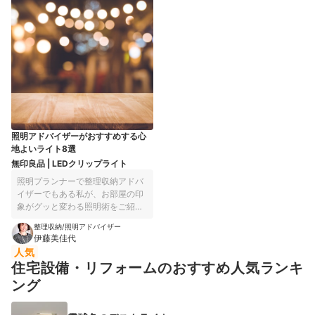
ともに控えめですが、汚れは十分に落ちるレベル。最後にひと拭きす
はより広範囲に水が広がり、モニターから「肌当たりがマイルド」と
れば問題ありません。加えて、継ぎ目のないシームレス便座やシャワ
の声が。ただし、「勢いが強い」と感じる人もいたので、はじめて使
ーノズルの自動洗浄機能など、トイレ掃除の手間を少なくする工夫が
うときは弱モードから試すとよいでしょう。デリケートゾーンを柔ら
満載でした。便器の洗浄機能がついている点にもご注目。タンクに洗
かい水流で洗いつつトイレ掃除の手間も減らしたい人は、ぜひ検討し
剤を入れると自動で泡が噴射され、こびりつき・輪じみ汚れなどをき
てみてください。
れいにできます。電気代の安さも見逃せません。メーカー公称の消費
電力量から電気代を算出すると、わずか2852円/年でした。比較した
商品の平均電気代は5470円/年（※執筆時点）だったのに対し、半額程
度に抑えられるといえます。洗剤を入れるタンクが出っ張っているた
め、床を掃除しにくい点は気になりました。しかし、ほかに目立った
欠点はなく、総じて使い勝手のよい温水洗浄便座といえます。デリケ
ートな箇所をやさしく洗いたい人は、ぜひ購入を検討してみてくださ
い。
照明アドバイザーがおすすめする心
地よいライト8選
無印良品 | LEDクリップライト
照明プランナーで整理収納アドバ
イザーでもある私が、お部屋の印
象がグッと変わる照明術をご紹介♪
今あるライトに1つプラスしたりチ
整理収納/照明アドバイザー
ェンジするだけでOKの、簡単＆効
伊藤美佳代
果バツグンなアイデアが満載で
人気
す。ぜひ明かりもインテリアの1つ
住宅設備・リフォームのおすすめ人気ランキ
にとり入れてみてください。
ング