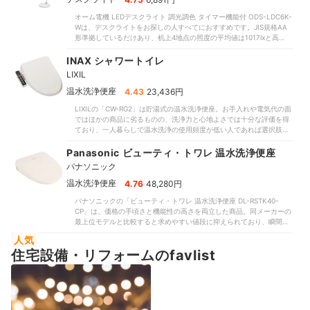
間があるため、爪楊枝などを使って掃除しましょう。水圧・水量は控
め、床を掃除しにくい点は気になりました。しかし、ほかに目立った
オーム電機 LEDデスクライト 調光調色 タイマー機能付 ODS-LDC6K-
えめですが、汚れを落とせる水準は満たしているため、おしりを拭く
欠点はなく、総じて使い勝手のよい温水洗浄便座といえます。デリケ
Wは、デスクライトをお探しの人すべてにおすすめです。JIS規格AA
回数は減らせそうです。なお、水がやや細く出るので狙った場所に当
ートな箇所をやさしく洗いたい人は、ぜひ購入を検討してみてくださ
形準拠しているだけあり、机上4地点の照度の平均値は1017lxと高めで
たるよう位置を調整しましょう。年間の電気代を3,720円と、比較し
い。
した。比較した商品には平均値が500lx以下のものもあったなか、かな
た商品の平均である5,470円（※執筆時点）に抑えられるのも魅力で
り明るいといえます。「明るさが足りない」との口コミに反し、作業
INAX シャワートイレ
す。1番弱いモードに設定しても水の勢いが強めですが、おしり洗浄を
によく使う手元をしっかりと照らせました。机上の四隅の平均照度も
試したモニターで痛みを感じた人はほぼいませんでした。比較したな
LIXIL
606lxと十分。満足の基準値とした400lxを大きく上回りました。アー
かにはパワーが強く痛いと感じるものがあったことを思うと、「シャ
ムが長く高い位置からデスクを照らせるので、「机の端まで照らせ
|
温水洗浄便座
4.43
23,436円
ワーの当たり心地がよい」との口コミどおりといえます。ビデ洗浄で
る」との口コミどおり机の隅でも明るさを確保できますよ。比較した
はより広範囲に水が広がり、モニターから「肌当たりがマイルド」と
LIXILの「CW-RG2」は貯湯式の温水洗浄便座。お手入れや電気代の面
一部の商品のように手元の影が多重になることもなく、光もちらつき
の声が。ただし、「勢いが強い」と感じる人もいたので、はじめて使
ではほかの商品に劣るものの、洗浄力と心地よさでは十分な評価を得
ません。長時間、勉強や資料作成を行っても目が疲れにくいでしょ
うときは弱モードから試すとよいでしょう。デリケートゾーンを柔ら
ており、一人暮らしで温水洗浄の使用頻度が低い人であれば選択肢に
う。ダイヤル式のボタンで明るさを無段階に調整できるのもポイント
かい水流で洗いつつトイレ掃除の手間も減らしたい人は、ぜひ検討し
十分入る商品です。汚れを落とすのに必要な水圧・水量は十分ありま
です。調色は昼白色・昼光色・電球色の3パターンから選べるので、
てみてください。
すが、なかでも水量が多く10秒間で200mLを超える水を噴射していま
Panasonic ビューティ・トワレ 温水洗浄便座
「用途に応じて明るさを調整できる」との口コミがあったようにシー
した。水の勢いは平均程度だったため、お尻への刺激を減らしたい
ンに応じた使い分けが可能。スイッチの反応もよく、思いのままに素
パナソニック
が、汚れをしっかり落としたい人におすすめです。水圧に対して水が
早く調整できました。45分のタイマー機能もあるため、就寝前に読書
多めなぶん、水当たりが柔らかいと感じやすく、おしり洗浄の不快感
|
温水洗浄便座
4.76
48,280円
をしたい人にもぴったりです。狙った場所に光を当てられるのも魅
は少なめ。ビデ洗浄はおしり洗浄とは別のノズルから温水が出る仕様
力。比較したなかには調整できる向きが限られる商品もあったのに対
パナソニックの「ビューティ・トワレ 温水洗浄便座 DL-RSTK40-
で、こちらもマイルドな水当たりが好評でした。一方で、広がりはど
し、細かな調整がしやすい設計でした。ライトの固定力が高く、自重
CP」は、価格の手頃さと機能性の高さを両立した商品。同メーカーの
ちらの洗浄でもまちまちの評価で、お尻の後ろのほうまで水を感じた
でシェードが下がることもありません。移動させやすいスタンド式の
最上位モデルと比較すると求めやすい値段に抑えられており、瞬間式
人も。座り方次第では便座の後方に水が大きくハネる恐れがありま
ため、リビングや自室・寝室などにも持ち運びやすいですよ。一方、
を選びたいけれどコストも抑えたい人におすすめです。年間の電気代
す。本体をスライドさせることで便座と便器の間を簡単に拭き掃除で
場所により照度が不均一なのは気になるポイントでした。デザイナー
人気
も年間3,472円と経済的で、タイマー節電機能を使えばさらに節約で
きるうえ、便座の継ぎ目もなし。お手入れのポイントである「隙間」
のように微妙な色の違いを見極めたい人には不向きです。とはいえ、
住宅設備・リフォームのfavlist
きますよ。洗浄力はかなり高く、水圧・水量ともにしっかりとありま
をしっかり押さえています。ノズルの先端が着脱可能で、交換が簡単
十分な性能を備えながらも執筆時点の価格は税込9,878円（※公式サイ
した。便の状態によっては軽く拭くだけで十分に汚れを落とせそうで
にできるのも魅力的。一方で、リモコンは袖リモコンを採用している
ト参照・執筆時点）と高すぎません。シンプルなデザインで置く場所
す。また、水勢・水圧は9段階、洗浄幅は5段階で細かく調整できるの
ため、トイレの広さ次第では便器後方の床は清掃しづらいかもしれま
を選びにくいので、どの商品にするか迷ったときはぜひ購入を検討し
で、好みに合わせて調整できるでしょう。実際に使ったモニターから
せん。
てみてください。
も「強くしても痛さを感じなかった」「当てていて心地よい」という
声が挙がっています。水量・角度・当たる範囲もちょうどよいと好