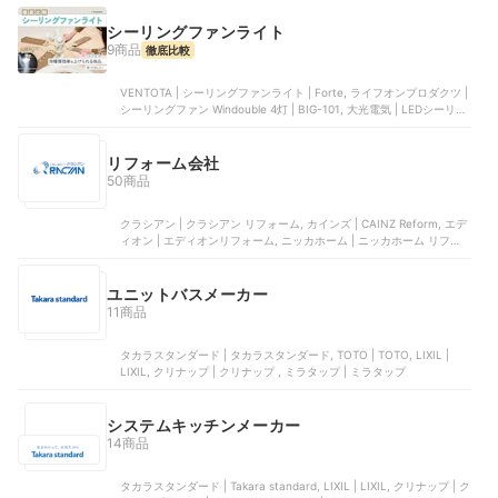
電球 人感センサー付 | LDR9N-H-SE25, アイリスオーヤマ | LED電球
人感センサー付 | LDR9L-H-SE25
シーリングファンライト
9商品
徹底比較
VENTOTA | シーリングファンライト | Forte, ライフオンプロダクツ |
シーリングファン Windouble 4灯 | BIG-101, 大光電気 | LEDシーリン
グファン | ASL-613, ドウシシャ | シーリングシリーズ スイングモデ
ル | DCC-SW12CM, ライフオンプロダクツ | JAVALO ELF(ジャヴァロ
エルフ) Modern Collection パネライトサーキュレーター JE-CF029 |
リフォーム会社
JE-CF029
50商品
クラシアン | クラシアン リフォーム, カインズ | CAINZ Reform, エデ
ィオン | エディオンリフォーム, ニッカホーム | ニッカホーム リフォ
ーム, LIXIL | リフォーム
ユニットバスメーカー
11商品
タカラスタンダード | タカラスタンダード, TOTO | TOTO, LIXIL |
LIXIL, クリナップ | クリナップ , ミラタップ | ミラタップ
システムキッチンメーカー
14商品
タカラスタンダード | Takara standard, LIXIL | LIXIL, クリナップ | ク