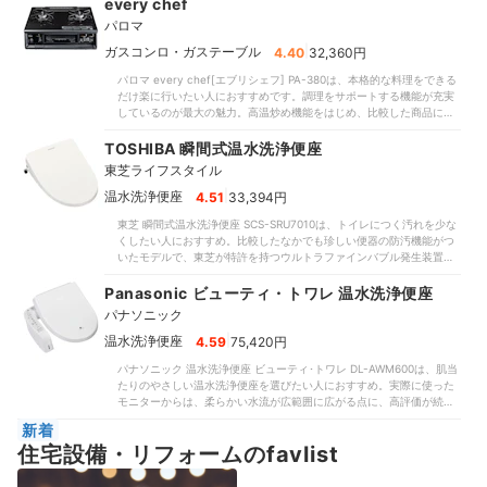
の独自技術により、少ない水でもしっかりと洗えるところが魅力で
every chef
「用途に応じて明るさを調整できる」との口コミがあったようにシー
す。一方で心地よさの検証では、水圧の強さゆえにモニターからの評
ンに応じた使い分けが可能。スイッチの反応もよく、思いのままに素
パロマ
価が分かれました。水勢は5段階で調整できるものの、一部のモニター
早く調整できました。45分のタイマー機能もあるため、就寝前に読書
からは「弱めのモードでも水圧が強い」という声も。水圧の感じ方に
|
ガスコンロ・ガステーブル
4.40
32,360円
をしたい人にもぴったりです。狙った場所に光を当てられるのも魅
は個人差がありますが、ソフトな水当たりが好きな人には不向きな印
力。比較したなかには調整できる向きが限られる商品もあったのに対
パロマ every chef[エブリシェフ] ‎PA-380は、本格的な料理をできる
象です。おしり洗浄・ビデ洗浄ともに水が当たる位置は5段階に細かく
し、細かな調整がしやすい設計でした。ライトの固定力が高く、自重
だけ楽に行いたい人におすすめです。調理をサポートする機能が充実
調整できるので、ほどよい場所に当たる点は好印象でした。水圧の強
でシェードが下がることもありません。移動させやすいスタンド式の
しているのが最大の魅力。高温炒め機能をはじめ、比較した商品には
ささえ気にならなければ、ほかに目立った弱点はありません。電気代
ため、リビングや自室・寝室などにも持ち運びやすいですよ。一方、
非搭載のものも多かった煮もの・炊飯・油の温度キープ機能など多彩
は、年間4,650円と控えめ。貯湯式の商品は電気代が年間6,000〜
場所により照度が不均一なのは気になるポイントでした。デザイナー
な機能を備えています。料理好きな人はもちろん、初心者でもさまざ
TOSHIBA 瞬間式温水洗浄便座
7,000円台かかったのに対し、本商品のような瞬間式の多くは3,000〜
のように微妙な色の違いを見極めたい人には不向きです。とはいえ、
まな調理に挑戦できるでしょう。点火はプッシュ式で、着火も簡単で
4,000円台で済みました。指定した時刻やトイレの使用頻度に応じて
十分な性能を備えながらも執筆時点の価格は税込9,878円（※公式サイ
東芝ライフスタイル
す。比較したなかには、押しながら回す2段階式の商品もあったのに対
節電する機能もあるので、使い方によってはさらに電気代を節約でき
ト参照・執筆時点）と高すぎません。シンプルなデザインで置く場所
し、カチッと音がするので点火ミスが起こりにくいといえます。五徳
|
温水洗浄便座
4.51
33,394円
ますよ。座面はワンタッチで着脱できるうえ、便座・ノズルには撥水
を選びにくいので、どの商品にするか迷ったときはぜひ購入を検討し
は大きめで安定性に優れているため、スムーズな調理が可能。大きな
効果のあるクリーン樹脂を採用。リモコンは壁につけるタイプで、ト
てみてください。
東芝 瞬間式温水洗浄便座 SCS-SRU7010は、トイレにつく汚れを少な
フライパンや鍋を置いてもグラつきにくく、家族が多い家にも適して
イレの後ろ側の掃除もしやすいでしょう。座面に継ぎ目があり汚れが
くしたい人におすすめ。比較したなかでも珍しい便器の防汚機能がつ
います。グリルには魚の形状・焼き加減を設定すると焼き上げるオー
詰まる可能性があるものの、全体的にはお手入れしやすいといえま
いたモデルで、東芝が特許を持つウルトラファインバブル発生装置を
トメニューを搭載。比較したなかには片面ずつ焼くタイプもあったな
す。ECサイトでの販売価格は執筆時点で3万円台前半と、比較した瞬
搭載しています。立ち上がるたびにウルトラファインバブルが噴射さ
か、両面焼きに対応しています。水なしで使えるので、アルミホイル
間式の製品のなかではお手頃。価格のわりに洗浄力や省エネ性能が高
れ、便器の黒ずみを予防する仕様です。使用前にノズルを自動洗浄す
Panasonic ビューティ・トワレ 温水洗浄便座
を敷くと掃除も楽ですよ。バーナー周りもシンプルで、拭き掃除しや
く、コスパの高い商品です。汚れ落ちを一番に考えたい人は、ぜひ候
る機能がついており、衛生面にも配慮。真水ではなく細かな汚れを剥
すい構造。「汚れても掃除がしやすい」と評判なのも頷けます。本体
補に入れてくださいね。
パナソニック
がすウルトラファインバブル水で洗浄されるので、ノズルの清潔さが
は14.15kgと重いぶん取りつけに手間取る可能性はあるものの、一度取
気になる人も使いやすいといえます。便座には汚れが詰まりそうな隙
|
温水洗浄便座
4.59
75,420円
りつければ動かすことはあまりないため、使い続けるうえでは問題な
間があるため、爪楊枝などを使って掃除しましょう。水圧・水量は控
いでしょう。日々の調理・手入れにかかる手間を軽減できるアイテム
パナソニック 温水洗浄便座 ビューティ･トワレ DL-AWM600は、肌当
えめですが、汚れを落とせる水準は満たしているため、おしりを拭く
なので、ガステーブル選びで迷っている人は、ぜひ第一候補として検
たりのやさしい温水洗浄便座を選びたい人におすすめ。実際に使った
回数は減らせそうです。なお、水がやや細く出るので狙った場所に当
討してみてはいかがでしょうか。
モニターからは、柔らかい水流が広範囲に広がる点に、高評価が続
たるよう位置を調整しましょう。年間の電気代を3,720円と、比較し
出。比較したなかには水が細く勢いよく出るものがあったのに対し、
た商品の平均である5,470円（※執筆時点）に抑えられるのも魅力で
新着
おしり洗浄・ビデ洗浄ともにマイルドな洗い心地が好評でした。「自
す。1番弱いモードに設定しても水の勢いが強めですが、おしり洗浄を
住宅設備・リフォームのfavlist
分好みの洗い心地にできる」との口コミどおり、調整の幅が広い点も
試したモニターで痛みを感じた人はほぼいませんでした。比較したな
魅力。水の強さ・細さ・位置・温度など変更できる項目が多く、自分
かにはパワーが強く痛いと感じるものがあったことを思うと、「シャ
に合った洗い方を追求できます。肌当たりがやさしいぶん水圧・水量
ワーの当たり心地がよい」との口コミどおりといえます。ビデ洗浄で