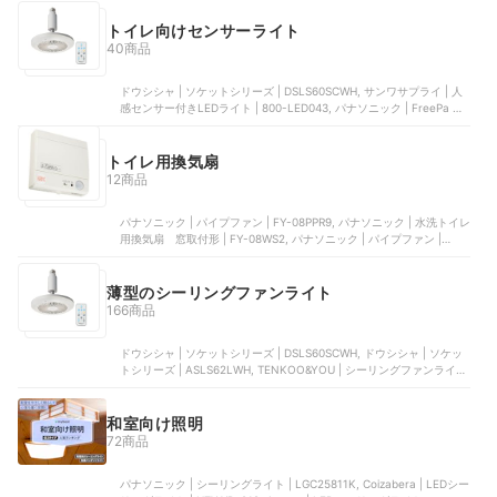
トイレ向けセンサーライト
40商品
ドウシシャ | ソケットシリーズ | DSLS60SCWH, サンワサプライ | 人
感センサー付きLEDライト | 800-LED043, パナソニック | FreePa ト
イレ灯 | LGBC58163LE1, アイリスオーヤマ | 小型シーリングライト |
SCL-75DMS-LGP, コイズミ照明 | 小型シーリング | AH38237L
トイレ用換気扇
12商品
パナソニック | パイプファン | FY-08PPR9, パナソニック | 水洗トイレ
用換気扇 窓取付形 | FY-08WS2, パナソニック | パイプファン |
FY08PTA9D, 東芝 | トイレ用換気扇 ぴたパネ2 | VFP-8XK2, 高須産業
| トイレファン先端形 | T-100
薄型のシーリングファンライト
166商品
ドウシシャ | ソケットシリーズ | DSLS60SCWH, ドウシシャ | ソケッ
トシリーズ | ASLS62LWH, TENKOO&YOU | シーリングファンライト,
ドウシシャ | EZシリーズ スイングモデル | ‎DCCSW06ECA, SUKITEN |
シーリングファンライト
和室向け照明
72商品
パナソニック | シーリングライト | LGC25811K, Coizabera | LEDシー