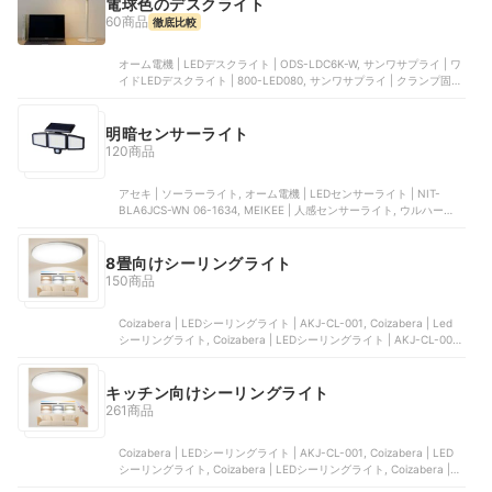
電球色のデスクライト
60商品
徹底比較
オーム電機 | LEDデスクライト | ODS-LDC6K-W, サンワサプライ | ワ
イドLEDデスクライト | 800-LED080, サンワサプライ | クランプ固定
式LEDデスクライト | 800-LED093W, フィリップス | 高演色ハイエン
ドモデル | DSK701, オーム電機 | LEDデスクライト | ODS-LDCR95K-
K
明暗センサーライト
120商品
アセキ | ソーラーライト, オーム電機 | LEDセンサーライト | NIT-
BLA6JCS-WN 06-1634, MEIKEE | 人感センサーライト, ウルハーバ
ースタイル | センサーライト, オーム電機 | LEDセンサーライト 乾電池
式 フック型 | LS-B60JF-4
8畳向けシーリングライト
150商品
Coizabera | LEDシーリングライト | AKJ-CL-001, Coizabera | Led
シーリングライト, Coizabera | LEDシーリングライト | AKJ-CL-001,
Coizabera | LEDシーリングライト | HZX-XD-001, ホタルクス | LED
シーリングライト | HLDC08258
キッチン向けシーリングライト
261商品
Coizabera | LEDシーリングライト | AKJ-CL-001, Coizabera | LED
シーリングライト, Coizabera | LEDシーリングライト, Coizabera |
Led シーリングライト, Coizabera | Led シーリングライト