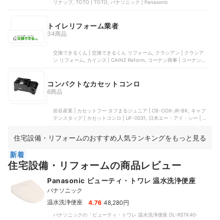
リナップ, TOTO | TOTO, パナソニック | Panasonic
トイレリフォーム業者
34商品
交換できるくん | 交換できるくん リフォーム, クラシアン | クラシア
ン リフォーム, カインズ | CAINZ Reform, コーナン商事 | コーナン リ
フォーム, TOTO | TOTO リモデルクラブ
コンパクトなカセットコンロ
6商品
岩谷産業 | カセットフー タフまるジュニア | CB-ODX-JR-BK, キャプ
テンスタッグ | カセットコンロ | ‎UF-0031, 日本エー・アイ・シー | ポ
ータブルガスカセットコンロ ヒバリン | SAG-HB01-R, 日本エー・ア
イ・シー | ポータブル ガス カセットコンロ kama-do シングル |
住宅設備・リフォームのおすすめ人気ランキングをもっと見る
SAGK29A, 日本エー・アイ・シー | ポータブル ガス カセットコンロ
kama-do（シングル） | SAG-K29A(R)
新着
住宅設備・リフォームの商品レビュー
Panasonic ビューティ・トワレ 温水洗浄便座
パナソニック
|
温水洗浄便座
4.76
48,280円
パナソニックの「ビューティ・トワレ 温水洗浄便座 DL-RSTK40-