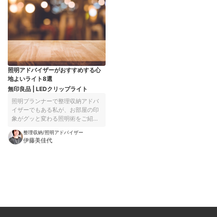
評。ビデ洗浄も心地よく、適度な水勢でデリケートゾーンをやさしく
洗い上げました。お手入れのしやすさも良好。便座は撥水加工が施さ
れており、便座裏の汚れを抑制する機能が備わっています。リモコン
は壁に設置するタイプで、ノズルは汚れがつきにくいステンレス製。
掃除を楽に済ませられそうです。総合的に見ても弱点が少なく、価格
も手頃。瞬間式を探しているならぜひ購入を検討してみてください。
照明アドバイザーがおすすめする心
地よいライト8選
無印良品 | LEDクリップライト
照明プランナーで整理収納アドバ
イザーでもある私が、お部屋の印
象がグッと変わる照明術をご紹介♪
今あるライトに1つプラスしたりチ
整理収納/照明アドバイザー
ェンジするだけでOKの、簡単＆効
伊藤美佳代
果バツグンなアイデアが満載で
す。ぜひ明かりもインテリアの1つ
にとり入れてみてください。