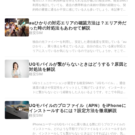
毎月のスマホの利用料金を抑えられる点が魅力の格安SIM。格安SIMの
利用を検討していても、過去の携帯料金の未納や滞納の経験から、契
約時の審査に通るか不安に感じている人も多いでしょう。本記事では
審査なしで契約できる格安SIMを紹介します。審査に落ちてしまう原
因や申し込みの際の対処法も解説するので...
auひかりの対応エリアの確認方法は？エリア外だ
った時の対処法もあわせて解説
格安SIM
独自の光ファイバーを利用し、安定した通信速度を実現している「au
ひかり」。乗り換えを考えている人は、自分の住んでいる家が対応エ
リアに入っているか気になっているのではないでしょうか。そこで今
回は、auひかりの対応エリアの確認方法やエリア外だった時の対処法
を解説していきます。auひかりへ乗り換えを...
UQモバイルが繋がらないときはどうする？原因と
対処法を解説
格安SIM
UQコミュニケーションが運営する格安SIMの「UQモバイル」。通信
速度の速さや安定性をメリットとして掲げていますが、インターネッ
トに繋がらないという経験をした人もいるようです。そこで今回は、
UQモバイルが繋がらないときはどうすればよいのか、原因と対処法を
解説していきます。UQモバイルを利用中に...
UQモバイルのプロファイル（APN）をiPhoneに
インストールするには？設定方法を徹底解説
格安SIM
iPhoneユーザーがUQモバイルに乗り換える際に行うプロファイルの
インストール。どのような手順でプロファイルをインストールするの
か、インストールしても繋がらないときはどうすればよいのか、気に