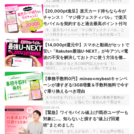
人に朗報です！2026年3月に終了したワイモバイル
の「SIMトライアル」が、ついに復活しました！
2026.06.19
今回は、新規・乗り換え問わず「30GBの大容量プ
【20,000pt進呈】楽天カード持ちなら今が
ランが2か月間0円+3～5か月目も格安」で試せちゃ
チャンス！「マジ得フェスティバル」で楽天
う神キャンペーン。本格的に契約する前に使用感
モバイルを契約すると過去最高ポイント付与
を試せるので、ワイモバイルを検討している人は
必見ですよ。受付期間は2026年7月21日（火）
今、楽天モバイルが「マジ得フェスティバル」と
14:59まで。この記事では、パワーアップしたキャ
いう特大キャンペーンをやっているのを知ってい
ンペーンの内容や注意点をわかりやすく解説して
ますか？「ネットでよく見る三木谷社長の紹介キ
2026.06.19
いきます！
ャンペーンのことでしょ？」と思った人もいるか
【14,000pt還元中】スマホと動画がセットで
もしれませんが、実はそれとはまったく別のキャ
安い「Rakuten最強U-NEXT」が今アツい!電
ンペーンなんです。メイン回線を乗り換えずに、
波の不安を解決しておトクに使う方法を徹底
新しくサブ回線（2回線目）を作るなら、三木谷キ
ャンペーンより今回の「マジ得フェスティバル」
解説
普通に契約すると月2,000円以上かかる「U-
のほうが圧倒的にポイントをもらえるんですよ！
NEXT」、ぶっちゃけちょっと高いですよね…。と
この記事では、楽天カード会員なら絶対に見逃せ
ころが楽天モバイルなら、U-NEXTがプラン料金
2026.06.10
ないキャンペーンの魅力と注意点をわかりやすく
にぜんぶコミコミでついてくるんです！ 動画が見
【事務手数料0円】mineo×mybestキャンペ
解説していきます。
放題になるうえにスマホ代とまとめておトクに使
ーンが凄すぎる!3GB増量＆手数料無料で今す
えるので、U-NEXTユーザーは見逃せませんよ。
ぐ乗り換えるべき理由
ただ、ここで気になるのが「楽天モバイルってつ
ながりにくい…」という噂。実は、この弱点もう
スマホ代を下げたいけど、「最初の事務手数料が
まくカバーすれば快適に使いこなすことができる
もったいない…」と悩んでいませんか？実は今、
んです。今回は、動画もスマホもお得になる
mineo（マイネオ）で初期費用がほぼゼロ＆データ
2026.06.04
「Rakuten最強U-NEXT」の魅力から、電波の不安
容量までタダでもらえるキャンペーンが開催中な
【緊急】ワイモバイル値上げ!既存ユーザーも
を解消する使い方までまとめて解説していきま
んです！今回は乗り換えを検討している人に向け
す！
対象に…。知らないと損する“値上げ回避
て、このダブル特典の内容と注意点をわかりやす
術”まとめました
く解説します。お得に始められる今がチャンスで
すよ！
「スマホ代、また上がるの…？」そんな声が増え