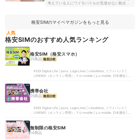
えを検討している人は必見です！
考えている人にワイモバイルが見逃せない動きを
見せています。5月11日14:59まで、オンラインス
トアでの事務手数料（3,850円）が無料になるキャ
ンペーンを実施中！端末代・初期費用・2年後に返
格安SIMのマイベマガジンをもっと見る
却するときのコストまで、条件次第ではかなり負
担を抑えられるんですよ。今回は、その具体的な
仕組みをわかりやすく整理していきます！
人気
格安SIMのおすすめ人気ランキング
格安SIM（格安スマホ）
25商品
徹底比較
KDDI Digital Life | povo, LogicLinks | LinksMate, ソフトバンク |
LINEMO（オンライン専用）, Y.U-mobile | y.u mobile, 日本通信 | 日
本通信SIM
携帯会社
25商品
徹底比較
KDDI Digital Life | povo, LogicLinks | LinksMate, ソフトバンク |
LINEMO（オンライン専用）, Y.U-mobile | y.u mobile, 日本通信 | 日
本通信SIM
無制限の格安SIM
14商品