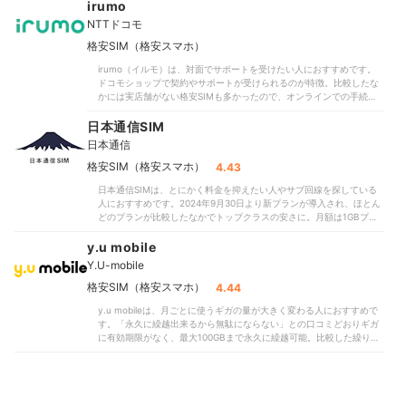
いるWi-Fiが対象か、一度チェックしてみましょう。実店舗で契約でき
irumo
しょう。乗り換えやすさの観点でも、評価を伸ばせませんでした。乗
る点もうれしいポイント。オンライン専用ブランドは契約から開通手
り換え前にMNP予約番号の発行が必要で、即座に手続き可能とはいえ
NTTドコモ
続きまで1人で行う必要があり、スマホ初心者にはハードルが高い印象
ません。ただし、初期費用はSIMカード・eSIMともに発行手数料が
です。その点、UQモバイルは全国のauショップで対面サポートを受
格安SIM（格安スマホ）
550円と比較的安めなので、コストを抑えられるのは利点です。毎月
けられるため、誰でもスムーズに乗り換えられるでしょう。通信速度
の料金はコンビニなどでも購入できるLinksMateのポイントでも支払
irumo（イルモ）は、対面でサポートを受けたい人におすすめです。
の検証では、混雑しやすい昼休み時間帯も71.5Mbpsと高速でした。比
えるため、クレジットカードを持っていない人には候補となるでしょ
ドコモショップで契約やサポートが受けられるのが特徴。比較したな
較したなかには回線が混雑する時間帯に、サイトを見るのも難しいほ
う。ゲーム好き・動画鑑賞好きにはメリットの多いサービスですが、
かには実店舗がない格安SIMも多かったので、オンラインでの手続き
ど速度が落ちるものも。一方、UQモバイルは時間帯を問わず、高画質
安定した速度・料金の安さを追求する人は、povoやLINEMOといった
が心配な人にぴったりです。MNPワンストップに対応しているため、
の動画をサクサク見られるほど速度が安定していました。地下や屋内
MNOもチェックしてくださいね。＜おすすめな人＞スマホで動画鑑賞
乗り換えの手続きもスムーズですよ。通信速度が速いのも魅力です。
日本通信SIM
での電波強度も申し分なし。東京駅・新宿駅の構内や周辺施設21か所
やゲームを楽しみたい人速度低下のリスクがあっても安さ優先で選び
実際に通信速度を測ったところ、郊外では通信が混雑する時間帯だと
でしっかりつながりました。auと同じ回線を使うMNOならではの実
たい人＜おすすめできない人＞乗り換え時に手間をかけたくない人
日本通信
速度がやや低下しましたが、ほとんどの時間帯で動画鑑賞やアプリの
力を感じられ、通信速度・つながりやすさを評価する口コミどおりだ
ダウンロードがサクサクできる速度が出ていました。ただし、公式サ
格安SIM（格安スマホ）
4.43
といえます。ただし、セット割を適用しないとあまりお得とはいえま
イトには通信混雑時はirumoを優先的に速度低下の対象にする可能性
せん。「料金は若干高め」との口コミどおり、最も安い5GB利用時の
日本通信SIMは、とにかく料金を抑えたい人やサブ回線を探している
があると明記されています。通信品質はドコモのプランと同等です
プランでも月2,948円と割高です。実際に料金を比較したところ、使
人におすすめです。2024年9月30日より新プランが導入され、ほとん
が、口コミにも「お昼の池袋は遅い」との意見がありました。混雑具
用するデータ量に関わらず、ほかの格安SIMで同じくらい使った場合
どのプランが比較したなかでトップクラスの安さに。月額は1GBプラ
合によっては影響があるでしょう。基本料金が割高なのはデメリット
の中央値を上回りました。手続き方法がオンライン・店頭のどちらで
ンで290円・3GBで730円。比較した他社の中央値が1GB・3GBプラン
です。比較した全サービスの平均は3GB 1,392円・10GB 2,466円だっ
あっても、事務手数料が発生する点も気になります。自宅セット割を
ともに1,000円以上だったことを思うと、サブ回線用に料金を抑えたい
y.u mobile
たのに対し、こちらは3GBで2,167円・10GBだと4,477円。小～中容
使う人・店頭契約にこだわる人でなければ、より安いほかの格安SIM
場合にも適しているでしょう。以前のプランは月30GBまででしたが、
量に特化したプランですが、いずれも安くありません。初期費用は実
を検討してもよいでしょう。＜おすすめな人＞セット割の対象サービ
Y.U-mobile
改定により月50GBまで使えるようになりました。50GBプランでも月
店舗だと4,950円かかるものの、Web申し込みなら0円と良心的です
スを利用している人安定して通信できる格安SIMを探している人料金
2,178円と安く、比較した各社の中央値（3,900円）に比べるとかなり
格安SIM（格安スマホ）
4.44
よ。ドコモ光やドコモhome5Gを契約中なら、月額1,100円割引されて
の管理のしやすさを重視する人＜おすすめできない人＞セット割が利
低額料金といえます。リモートワークなどで、毎月大量にデータ通信
お得です。dカード払いでも187円の割引が受けられるので、ドコモの
用できない人初期費用なしで乗り換えたい人
y.u mobileは、月ごとに使うギガの量が大きく変わる人におすすめで
をする人にはうれしい仕様です。MNPワンストップ制度に対応してい
サービスを多く利用している人には候補となるでしょう。すべての割
す。「永久に繰越出来るから無駄にならない」との口コミどおりギガ
るのも便利。比較した半数程度のサービスが未対応だったのに対し、
引が適用されれば3GBは月880円なので、比較した格安SIMの平均
に有効期限がなく、最大100GBまで永久に繰越可能。比較した繰り越
乗り換え前のキャリアにMNP予約番号の発行を申請せずに乗り換えら
1,392円より安く利用できます。割引対象となるドコモ光・home5Gを
しできない・繰越できる期間に制限があるといった格安SIMに対し、
れます。ただし、店頭での対面契約はできないため、オンラインでの
契約している人や、ドコモショップで契約やサポートを受けたい人に
こちらは月のギガの利用量が大幅に変動する人でも損せず使いやすい
手続きが苦手な人には不向きでしょう。東京駅構内や新宿駅の周辺の
はおすすめです。しかし、irumoは2025年6月4日（水）をもって新規
といえます。プランは5〜20GBの3種類。月1〜10GB利用した際の料
商業施設など21か所で電波強度を計測した結果、つながりやすさは問
申し込みを終了します。割引対象とならない人や、もっと料金を抑え
金は、比較したサービス全体の平均額よりリーズナブルでした。コス
題ありませんでした。とはいえ、回線が混雑するお昼時の通信速度
たい人は、ほかの格安SIMも検討してみてください。＜おすすめな人
ト重視の人にも適しています。10・20GBプランは動画配信サービス