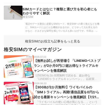
なる人も多いのではないでしょうか。そこで今回は、iPhoneにUQモ
バイルのプロファイルをインストール...
SIMカードとはなに？種類と選び方を初心者にも
わかりやすく解説
格安SIM
電話やデータ通信に必要なSIMカード。格安SIMへの乗り換えなどを機
に、SIMカードにはどんな機能があるのか、どうやって入れ替えるの
かなど、さまざまな疑問を感じている人も多いはずです。今回は、
SIMカードとは何かを解説します。SIMカードの種類や入れ替え方法、
通信費が安くなる選び方も紹介するの...
格安SIMのお役立ち記事をもっと見る
格安SIMのマイべマガジン
2026.07.02
【無料お試しが再登場!】「LINEMOベストプ
ラン」が2か月0円に!超お得なトライアルキ
ャンペーンを徹底解説
LINEMOを2か月間無料で試せる、超お得な
「LINEMOトライアルキャンペーン」。以前実施
されていたこちらのキャンペーンが、今回は
2026.06.22
「LINEMOベストプラン」を対象に、2026年7月1
【30GBが2か月無料!】ワイモバイルの
日（水）から再び実施されています！「LINEMO
「SIMトライアル」再開!通信品質を0円から
が気になるけど、通信品質や速度ってどうな
試せる最新キャンペーンを徹底解説【7/21ま
の…？」という人も、実際に使ってから決められ
る大チャンスですよ。前回見逃した人は、この機
で】
「ワイモバイルの使い心地が気になる…」という
会にぜひチェックしてみてくださいね！