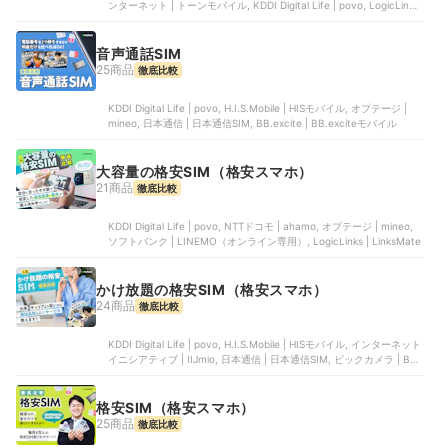
ンターネット | トーンモバイル, KDDI Digital Life | povo, LogicLinks
| LinksMate, 日本通信 | 日本通信SIM
音声通話SIM
25商品
徹底比較
KDDI Digital Life | povo, H.I.S.Mobile | HISモバイル, オプテージ |
mineo, 日本通信 | 日本通信SIM, BB.excite | BB.exciteモバイル
大容量の格安SIM（格安スマホ）
21商品
徹底比較
KDDI Digital Life | povo, NTTドコモ | ahamo, オプテージ | mineo,
ソフトバンク | LINEMO（オンライン専用）, LogicLinks | LinksMate
かけ放題の格安SIM（格安スマホ）
24商品
徹底比較
KDDI Digital Life | povo, H.I.S.Mobile | HISモバイル, インターネット
イニシアティブ | IIJmio, 日本通信 | 日本通信SIM, ビックカメラ | BIC
SIM
格安SIM（格安スマホ）
25商品
徹底比較