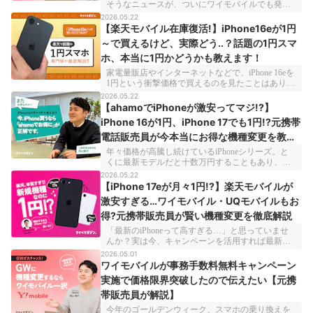
そうなニュースが、ついにワイモバイルでも発表
されました。プランによって2026年6月2日から月
2026.05.22
額基本料金が最大330円値上げとなっています。た
【楽天モバイル在庫復活!】iPhone16eが1円
だ、「値上げ＝そのまま負担増」とは限りませ
～で買えるけど、実際どう..？話題の1円スマ
ん。支払方法やセット割などを活用すれば、実質
ホ、本当に1円かどうかも教えます！
負担を抑えられることもあるんです！今回は、ワ
イモバイルユーザーが知っておくべき、値上げ対
家電量販店やインターネットなどで、iPhone 16eを
策をわかりやすくご紹介します。
1円という衝撃価格で買えるのを見たことはありま
せんか？iPhoneの本体価格は数年前からどんどん
2026.05.22
値上げしているので、少しでも安くスマホを買い
【ahamoでiPhoneが激安ってマジ!?】
替えられたらうれしいですよね。でも、「どうし
iPhone 16が1円、iPhone 17でも1円!?元携帯
てこんなに安いの？」「何か裏があるのでは？」
電話販売員が今本当にお得な機種変更を教え
と気になっている人も多いはず。そこで今回は、1
円スマホの仕組みと、iPhone 16eをお得に購入でき
ます!
年々価格が高騰し続けているiPhoneシリーズ。と
るサービスをご紹介していきます！この機会に
くに最新モデルだと十数万円することもあり、
iPhone 16eに乗り換えて、数万円得しちゃいましょ
「なかなか手を出しにくい」と考えている人も多
2026.05.22
う！
いのではないでしょうか？iPhoneを安く購入する
【iPhone 17eが月々1円!?】楽天モバイルが
には、各社の割引施策をうまく利用するのがひと
激安すぎる…ワイモバイル・UQモバイルもお
つの手。今回は、ahamoでiPhone 16・iPhone 17を激
得?元携帯販売員が賢い機種変更を徹底解説
安で買える方法を見つけたので、ぜひご紹介した
いと思います！新型iPhoneの購入を検討している
「最新のiPhoneって高すぎる…」と思っていませ
人は要チェックですよ！
んか？実は今、キャンペーンを活用すれば最新の
iPhone 17eをかなり安く使える方法があるんです！
2026.05.01
なかには月々1円で使えるキャンペーンもあるの
ワイモバイルが事務手数料無料キャンペーン
で、お得さ重視の人は要チェックですよ。今回
実施で価格限界突破したので伝えたい【元携
は、iPhone 17eをお得に使える「楽天モバイル」
帯販売員が解説】
「ワイモバイル」「UQモバイル」のキャンペーン
をわかりやすく解説します。新しい機種に乗り換
今年のゴールデンウィーク、スマホの乗り換えを