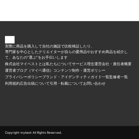
は、2026年4月上旬の計測で高画質な動画を楽しめる目安の25Mbps
＞快適に通信できる格安SIMを探している人ドコモ光・home 5Gを契
「U-NEXT」もセットに。U-NEXTが気になっている人にもぴったりで
を大きく下回る結果に。ドコモ回線を間借りするMVNOなので、時間
約している人店頭でサポートを受けたい人＜おすすめではない人＞ド
す。毎月もらえる1,200U-NEXTポイントは、ギガ10GBとも交換でき
帯によって速度が不安定になる可能性があります。データ量は1～
コモ光・home 5Gを利用していない人
ますよ。2026年2月下旬の通信速度の測定結果では、昼休み・午後・
50GBのなかからチョイスできるので、毎月少ししか使わない人・たっ
通勤時間帯のいずれも高画質動画を再生できる目安の25Mbpsを上回
ぷり使う人のどちらにもおすすめ。月に何ギガ使う人でも、通信費を
りました。ドコモ回線を間借りしているMVNOであるため「昼間は少
抑えられますよ。とにかく安くスマホを使いたい人や、サブとしてド
しつながりにくい時がある」との口コミのように通信速度低下の恐れ
コモ回線を契約しておきたい人の有力候補となるでしょう。＜おすす
はありますが、基本的には快適に使える速度に期待できます。スマホ
めの人＞安くてたっぷり使える格安SIMを探している人サブ回線を検
修理費用保険が負担額0円でついてくることも魅力です。破損・水没・
討している人＜おすすめではない人＞混雑する時間帯でも動画やゲー
故障で修理した費用は、年間最大3万円まで補償されます。このような
ムをサクサク楽しみたい人
実際に商品を購入して自社の施設で比較検証したり、
保険がついている格安SIMは、比較したなかでも稀でした。一方で、
初期費用が合計3,740円とやや高い点は惜しいポイント。比較したなか
専門家を中心としたクリエイターが自らの愛用品やおすすめ商品を紹介し
には初期費用0円のものもありましたが、こちらは高めの費用がかかり
て、あなたの“選ぶ”をお手伝いします
ます。MNPワンストップ非対応で、乗り換え時にMNP予約番号の発行
株式会社マイベストとは
私たちについて
サービス理念
運営会社・責任者概要
が必要な点もネックです。MNPワンストップ対応の格安SIMよりも、
乗り換えに手間がかかります。まとめると、ギガの無期限繰越・月額
運営者ブログ（マイベ通信）
コンテンツ制作・運営ポリシー
料金の安さなどは魅力的ですが、乗り換えしづらさが気になります。
プライバシーポリシー
ブランド・アイデンティティ
ガイド一覧
監修者一覧
使い方に合わせてギガを調整したいならpovo、動画やゲームを中心に
利用規約
広告出稿について
引用・転載について
お問い合わせ
楽しみたいならカウントフリーオプションがあるLinksMateなど、よ
り高評価だった格安SIMもチェックしてみてくださいね。＜おすすめ
な人＞月ごとに使うギガが大きく変わる人＜おすすめではない人＞乗
り換え時の費用・手間をできるだけかけたくない人
Copyright mybest All Rights Reserved.