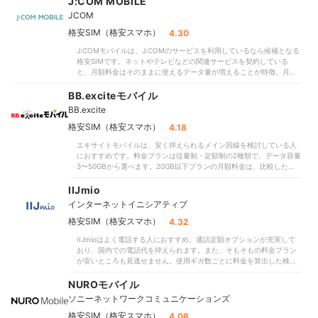
J:COM MOBILE
JCOM
格安SIM（格安スマホ）
4.30
J:COMモバイルは、J:COMのサービスを利用しているなら候補となる
格安SIMです。ネットやテレビなどの関連サービスを契約している
と、月額料金はそのままに使えるデータ量が増えることが特徴。月額
1,628円の5GBプランで10GBまで使えます。比較したサービスには
10GBだと2,000円を超えるところも多くあり、通信費を抑えたい人に
BB.exciteモバイル
ぴったりです。ただし、J:COMのサービスを利用していない場合の月
BB.excite
額料金は高め。月3GB使うなら5GBプランを契約する必要があるた
め、月額1,628円かかります。比較したサービスの全体の中央値を550
格安SIM（格安スマホ）
4.18
円（※2026年4月時点）上回りました。安く利用したい人には向いてい
エキサイトモバイルは、安く抑えられるメイン回線を検討している人
ません。通信速度は速めです。実際に都心と郊外の2か所で測定したと
におすすめです。料金プランは従量制・定額制の2種類で、データ容量
ころ、通常時間帯は93.3Mbps・通勤時間帯は123.8Mbpsでした。au
3〜50GBから選べます。20GB以下プランの月額料金は、比較した全
回線を借りているMVNOなので、昼休み時間帯は22.6Mbpsしか出な
体の中央値よりリーズナブル。とくに従量制プランで3GBまでに抑え
かったものの、比較したほかのMNVO事業者も同様の結果です。回線
れば月690円と格安です。小容量プランを検討している人には、有力
IIJmio
が混雑する時間帯以外は動画や音楽も快適に楽しめるでしょう。サポ
な候補となるでしょう。SIMを最大5枚まで追加して、データ容量をシ
ートの充実度で選びたい人にもおすすめです。端末の初期設定や電話
インターネットイニシアティブ
ェアできることも特徴。「3人で20GBを分け合っていますが、税込で
帳の移行などを無料でサポートしています。希望者には訪問での初期
2,000円ちょっとは安すぎ」との口コミもあるように、1人あたりの携
格安SIM（格安スマホ）
4.32
設定も行っており、スマホの扱いに慣れていない人も利用しやすいと
帯料金を抑えられます。比較したなかで、データ容量を分け合える格
いえます。Wi-Fiやテレビなど、J:COMサービスを利用していればお得
IIJmioはよく電話する人におすすめ。通話定額オプションが充実して
安SIMはそれほど多くありませんでした。専用アプリ「エキモバでん
に利用できる格安SIMです。通信速度にはムラがあるものの、サービ
おり、国内での電話代を抑えられます。また、そもそもの料金プラン
わ」を使えば、通話料は11円/30秒。専用アプリの使用が条件とはい
スをJ:COMでまとめたいなら一度営業所に問い合わせてみるとよいで
が安いところも見逃せません。使用ギガ数ごとに料金を算出した検証
え、比較したなかで通話料が安めです。3分かけ放題などのオプション
しょう。通信の快適さを重視する人、J:COMのサービスを利用してい
では、月に何ギガ使う想定でも比較した格安SIMの中央値以下でし
も追加できるので、よく通話する人も使いやすいでしょう。一方で、
ない人は、ほかの格安SIMも検討してみてください。＜おすすめな人
た。他社には月990円で3GB使えるプランがありましたが、IIJmioなら
NUROモバイル
混雑する時間帯は通信速度が遅くなりやすい点はネックといえます。
＞ケーブルテレビなど、J:COMサービスを利用している人初期設定な
ほぼ同額で5GBまで利用できます。乗り換えと同時に機種変更をした
ドコモ・auの回線を間借りするMVNOなので「通勤時間帯、昼間は遅
どサポートをしてほしい人＜おすすめできない人＞安定した通信速度
ソニーネットワークコミュニケーションズ
い人にもおすすめ。比較した他社よりも端末セット販売のラインナッ
く、重たい」との口コミどおり混雑する時間帯には通信速度が低下し
に期待できる格安SIMを探している人
プが豊富であり、執筆時点ではOPPOやGalaxyの注目モデルを割引価
格安SIM（格安スマホ）
4.08
がちです。2026年4月上旬に速度を測定したところ、どちらの回線で