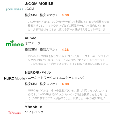
た。他社には月990円で3GB使えるプランがありましたが、IIJmioなら
J:COM MOBILE
時は3,608円（中央値3,900円）と、比較したほかの格安SIMよりもコ
を自分でする必要があるため、ハードルが高いと感じる可能性も。と
ほぼ同額で5GBまで利用できます。乗り換えと同時に機種変更をした
ストを抑えやすいのもポイントです。イオンモバイルは、ほか多くの
はいえ、eSIM・MNPワンストップ対応で乗り換え手続きは簡単。チ
JCOM
い人にもおすすめ。比較した他社よりも端末セット販売のラインナッ
格安SIMと同様にMNPワンストップに対応。同じくMNPワンストップ
ャットでも相談できるので、通信品質とコストの両方を重視するな
プが豊富であり、執筆時点ではOPPOやGalaxyの注目モデルを割引価
格安SIM（格安スマホ）
4.30
対応の携帯会社間の乗り換えなら、MNP予約番号を発行する手間なく
ら、ぜひ検討してくださいね。＜おすすめな人＞通信費を節約したい
格で販売していました。iPhoneやXperiaの最新モデルは扱っていませ
スムーズに手続きができます。契約期間の縛りや解約金もないため、
人月3GBまでで収まっている人メインの通信手段がLINEの人＜おすす
J:COMモバイルは、J:COMのサービスを利用しているなら候補となる
んが、ほしいスマホが見つかればセット買いするのもアリです。オン
気軽に乗り換えやすいでしょう。一方、ドコモ・auから回線を借りて
めできない人＞月によっては3GBを超える人30GB以上の大容量が必要
格安SIMです。ネットやテレビなどの関連サービスを契約している
ライン契約が主流の格安SIMのなかで、対面契約ができる点もメリッ
いるMVNOなので、通信速度が不安定になりやすい点には要注意で
な人実店舗で契約したい人
と、月額料金はそのままに使えるデータ量が増えることが特徴。月額
トです。家電量販店の即日カウンターに足を運べば、申し込みから利
す。2026年4月上旬の計測結果では、利用者が多い昼休み時間帯に
1,628円の5GBプランで10GBまで使えます。比較したサービスには
用開始まで当日中に完了できます。スタッフに相談しながら手続きを
5Mbps台になることも。高画質動画を見られる目安25Mbpsや、比較
10GBだと2,000円を超えるところも多くあり、通信費を抑えたい人に
mineo
進められるため、1人で乗り換えられるか心配な人・スマホの操作が苦
した全体平均速度を大きく下回りました。大手3キャリアと同じ回線を
ぴったりです。ただし、J:COMのサービスを利用していない場合の月
手な人は助かるでしょう。IIJmioはドコモ・au回線の一部を間借りし
使う格安SIMに比べると安定しない可能性があります。まとめると、
オプテージ
額料金は高め。月3GB使うなら5GBプランを契約する必要があるた
ているMVNO。新宿駅・東京駅近辺で電波強度をチェックした検証で
イオンカードでの支払いでWAON POINTが貯まる点などはうれしい反
め、月額1,628円かかります。比較したサービスの全体の中央値を550
格安SIM（格安スマホ）
4.38
は、十分な数値を記録しました。場所によってつながらない・圏外に
面、通信速度が安定しないことがネック。支払い方法はクレジットカ
円（※2026年4月時点）上回りました。安く利用したい人には向いてい
なるといったシーンは少なそうです。ただし、「昼時はかなり遅い」
ードのみなので、口座振替を利用したい人にも向きません。安定した
mineoはサブ回線を探している人にぴったり。ドコモ・au・ソフトバ
ません。通信速度は速めです。実際に都心と郊外の2か所で測定したと
「昼休みや人が多い場所で明らかに速度が落ちる」という口コミに違
通信速度を前提に、プランの柔軟性も求めるならpovo、実店舗での契
ンクの3回線から選べるうえ、月250円の「マイそく スーパーライ
ころ、通常時間帯は93.3Mbps・通勤時間帯は123.8Mbpsでした。au
わず、いずれの回線も速度にムラがありました。通信速度の検証で
約をしたいならY!mobileなど、より高評価の格安SIMも検討してみて
ト」なら低コストで利用できます。メイン回線とは異なる回線を選べ
回線を借りているMVNOなので、昼休み時間帯は22.6Mbpsしか出な
は、ドコモ回線・au回線ともに12～13時に速度が低下。常時安定して
ください。＜おすすめな人＞WAON POINTを貯めたい人実店舗で申し
ば通信障害に備えられ、仕事とプライベートの使い分けも可能。3回線
かったものの、比較したほかのMNVO事業者も同様の結果です。回線
いたMNOの格安SIMより、回線の混雑の影響を受けやすいといえま
込みたい人＜おすすめではない人＞口座振替・イオンカード以外のク
を提供する格安SIMは珍しかったため、サブ回線を検討している人は
NUROモバイル
が混雑する時間帯以外は動画や音楽も快適に楽しめるでしょう。サポ
す。支払い方法がクレジットカードだけである点も気になるところ。
レジットカードで支払いたい人
候補に加えましょう。MNPワンストップやeSIMに対応しており、乗
ートの充実度で選びたい人にもおすすめです。端末の初期設定や電話
口座引き落としを選びたい人には向かないでしょう。比較したなかに
ソニーネットワークコミュニケーションズ
り換えが簡単。電話番号はそのままで、契約後すぐ開通できます。
帳の移行などを無料でサポートしています。希望者には訪問での初期
は、料金を抑えつつ快適な通信を維持できた格安SIMも。昼休みに
「契約から開通まで早い」という口コミは本当でした。格安SIMとし
格安SIM（格安スマホ）
4.08
設定も行っており、スマホの扱いに慣れていない人も利用しやすいと
SNSや動画を楽しみたい人は、ほかのサービスもチェックしてくださ
ては珍しく店舗があり、設定サポートやSIMカードの即日受け取りも
いえます。Wi-Fiやテレビなど、J:COMサービスを利用していればお得
いね。＜おすすめな人＞通話が多い人端末とのセット購入を検討して
NUROモバイルは、小〜中容量プランをお得に利用したい人におすす
可能。なお、店舗数は少ないので事前に最寄りの店舗を確認してくだ
に利用できる格安SIMです。通信速度にはムラがあるものの、サービ
いる人サブ回線用のサービスを検討している人＜おすすめできない人
めです。1～50GBまでの5つのパターンで料金を比較したところ、と
さいね。契約プランの料金は固定されており、上限超過で勝手に料金
スをJ:COMでまとめたいなら一度営業所に問い合わせてみるとよいで
＞通信速度のムラが気になる人クレジットカード以外で支払いたい人
くに10GB以下のプランがお得でした。比較した大半の格安SIMは3GB
が上がることはありません。データ容量がなくなると通信制限時は
しょう。通信の快適さを重視する人、J:COMのサービスを利用してい
で1,000円を超えていたのに対し、こちらは792円と割安。10GBも
200kbpsになりますが、必要に応じて100MB単位で追加購入できま
ない人は、ほかの格安SIMも検討してみてください。＜おすすめな人
1,485円と、比較した全サービスの中央値値2,090円（※2026年4月時
Y!mobile
す。無駄なコストを抑えつつ、スマホ代を管理しやすい設計が魅力で
＞ケーブルテレビなど、J:COMサービスを利用している人初期設定な
点）を下回りました。大容量プランは中央値よりやや高いものの、
す。また、時間帯を問わず通信速度が安定している点もメリット。計
どサポートをしてほしい人＜おすすめできない人＞安定した通信速度
ソフトバンク
LINE・X・Instagram・TikTokなどSNSの通信はカウントされません。
測の結果、混雑しがちな昼休みの時間帯でも通信速度は優秀でした。
に期待できる格安SIMを探している人