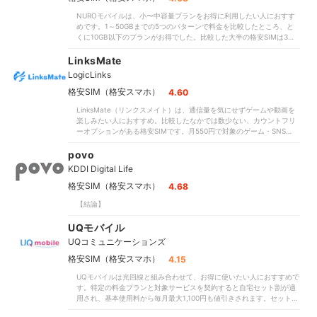
格で販売していました。iPhoneやXperiaの最新モデルは扱っていませ
も昼休みの時間帯は10Mbps未満でした。比較した格安SIMの平均速度
NUROモバイルは、小〜中容量プランをお得に利用したい人におすす
んが、ほしいスマホが見つかればセット買いするのもアリです。オン
や、高画質動画を再生できる目安25Mbpsを下回る結果です。MNPワ
めです。1～50GBまでの5つのパターンで料金を比較したところ、と
ライン契約が主流の格安SIMのなかで、対面契約ができる点もメリッ
ンストップに非対応である点も惜しいポイント。乗り換え時にはMNP
くに10GB以下のプランがお得でした。比較した大半の格安SIMは3GB
トです。家電量販店の即日カウンターに足を運べば、申し込みから利
予約番号を発行する必要があります。ただし、初期費用は事務手数
で1,000円を超えていたのに対し、こちらは792円と割安。10GBも
用開始まで当日中に完了できます。スタッフに相談しながら手続きを
料・SIM発行手数料ともに0円です。乗り換えには手間がかかります
1,485円と、比較した全サービスの中央値値2,090円（※2026年4月時
LinksMate
進められるため、1人で乗り換えられるか心配な人・スマホの操作が苦
が、コストを抑えられるのは利点といえるでしょう。まとめると、小
点）を下回りました。大容量プランは中央値よりやや高いものの、
手な人は助かるでしょう。IIJmioはドコモ・au回線の一部を間借りし
容量プランの安さは魅力ですが、通信速度の遅さ・乗り換えの手間が
LogicLinks
LINE・X・Instagram・TikTokなどSNSの通信はカウントされません。
ているMVNO。新宿駅・東京駅近辺で電波強度をチェックした検証で
気がかり。小容量プランで料金を抑えつつ安定した通信速度も求めた
2025年3月から料金は据え置きで使えるデータ容量が増え、2,699円
格安SIM（格安スマホ）
4.60
は、十分な数値を記録しました。場所によってつながらない・圏外に
い人は、povoやLINEMOなどより高評価だった格安SIMもチェックし
で35GBまで、3,980円で55GBまで使えます。契約したプランのデー
なるといったシーンは少なそうです。ただし、「昼時はかなり遅い」
てみてくださいね。＜おすすめな人＞メイン回線を安く抑えたい人＜
LinksMate（リンクスメイト）は、通信量を気にせずゲームや動画を
タ容量は対象SNS以外の通信に充てられるため、使い方によっては
「昼休みや人が多い場所で明らかに速度が落ちる」という口コミに違
おすすめではない人＞通信速度重視で選びたい人高画質動画・オンラ
楽しみたい人におすすめ。比較したなかでは数少ない、カウントフリ
「以前よりギガ数も増え、費用も抑えられてよかった」との口コミ同
わず、いずれの回線も速度にムラがありました。通信速度の検証で
インゲームなどを快適に楽しみたい人
ーオプションがある格安SIMです。月550円で対象のゲーム・SNS・動
様に感じられるでしょう。ドコモ・au・ソフトバンク回線の3回線を
は、ドコモ回線・au回線ともに12～13時に速度が低下。常時安定して
画配信コンテンツなどのギガ消費量が10分の1に。人気ゲームのグラブ
選べるのもポイントです。実際に各回線の通信速度を測定したとこ
いたMNOの格安SIMより、回線の混雑の影響を受けやすいといえま
ルをはじめ、インスタ・X・U-NEXTといった定番コンテンツが対象な
povo
ろ、通常時間帯・通勤時間帯ではどの回線でも高画質の動画を視聴で
す。支払い方法がクレジットカードだけである点も気になるところ。
ので、データ使用量の節約に大きく貢献するでしょう。料金の検証で
きるほどの速度が出ていました。しかし、混雑するお昼時間帯でSNS
口座引き落としを選びたい人には向かないでしょう。比較したなかに
KDDI Digital Life
は月1～10GB利用時の安さが目を惹きました。いずれも比較した格安
の読み込みも待つほど速度が低下する結果に。「通勤時（出退勤）と
は、料金を抑えつつ快適な通信を維持できた格安SIMも。昼休みに
SIMの中央値以下で、「月4GBも使わない人にはお得」との口コミど
格安SIM（格安スマホ）
4.68
お昼にはちょっと遅くなる」との口コミがあるのにも頷けます。MNP
SNSや動画を楽しみたい人は、ほかのサービスもチェックしてくださ
おり。小容量プランとカウントフリーオプションを組み合わせれば、
ワンストップに対応しており、乗り換え手続きは簡単です。比較した
いね。＜おすすめな人＞通話が多い人端末とのセット購入を検討して
【結論】
月々のスマホ代をかなり安くできそうです。回線のタイプはMVNO。
一部サービスのように、予約番号を取得する手間はかかりません。初
いる人サブ回線用のサービスを検討している人＜おすすめできない人
3大キャリアの回線をそのまま使うMNOと比べて速度低下のリスクは
期費用は3,740円と高めですが、開通月の基本料金は0円なので乗り換
＞通信速度のムラが気になる人クレジットカード以外で支払いたい人
UQモバイル
あるものの、検証時点では安定していました。昼休み時間帯に速度が
え後の費用はそれほど負担にならないでしょう。大手キャリアの回線
極端に落ちるMVNOもあったのに対し、高画質動画を快適に見られる
を間借りしたMNVOなので、通信混雑の影響は受けやすいものの、あ
UQコミュニケーションズ
速度を維持。ただし、MVNOである以上時間帯による速度低下のリス
まり動画を見ない人や普段はWi-Fiを利用している人はお得に利用でき
格安SIM（格安スマホ）
4.15
クはあるため、「お昼に速度が落ちがち」との口コミのように感じる
ます。電波強度も十分で、地下や屋内でもつながりやすいですよ。も
場合もあるでしょう。なお、月に20GB・50GB使うと想定して料金プ
っと安く利用したい人や、通信速度を重視したい人は、ほかの格安
UQモバイルは光回線と組み合わせて、お得に使いたい人におすすめで
ランを当てはめた場合、20GBは今回比較した中央値よりわずかに安め
SIMも検討してくださいね。＜おすすめな人＞小～中容量プランでの
す。特定の料金プランと対象サービスを契約すると自宅セット割が適
でしたが、50GBは高めという結果でした。大容量プランは特別安いと
契約を検討している人回線の種類を選びたい人＜おすすめではない人
用され、基本使用料から毎月最大1,100円も値引きされます。セット割
はいえないので、カウントフリー対象外のコンテンツを頻繁に利用す
＞通信の快適さを重視する人
の対象サービスは光回線やWi-Fiサービスなどさまざま。自宅で使って
る人やテザリングをする機会が多い人は、ほかの格安SIMも検討しま