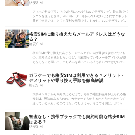
格安SIM
スマホの料金プラン内でWi-Fiにつなげるauのテザリング。外出先でパ
ソコンを使うときや、Wi-Fiルーターを持っていないときにすぐネット
共有できるのは、とても便利な機能です。しかし、auのテザリングの
設定がわからず、利用したいけど利用方法がわからないという人もい
るのではないでしょうか。今回は...
格安SIMに乗り換えたらメールアドレスはどうな
る？
格安SIM
格安SIMに乗り換えたあとも、メールアドレスは引き続き使いたいも
の。乗り換えを検討したいけど、現在使っているメールアドレスが使
えなくなると聞いて、申し込みを迷っている人も多いのではないでし
ょうか。今回は、格安SIMに乗り換えたらメールアドレスは使えなく
なってしまうのか、格安SIMのメールサービ...
ガラケーでも格安SIMは利用できる？メリット・
デメリットや乗り換え手順を徹底解説
格安SIM
大手キャリアから乗り換えるだけで、毎月の通信料金を抑えられる格
安SIM。興味はあるものの、ガラケーでも使えるかどうかがわからず
迷っている人もいるのではないでしょうか。そこで今回は、ガラケー
で格安SIMを使う方法について解説します。さらに、格安SIMで折りた
たみ携帯を使うメリットやデメリットも紹...
審査なし・携帯ブラックでも契約可能な格安SIM
はある？
格安SIM