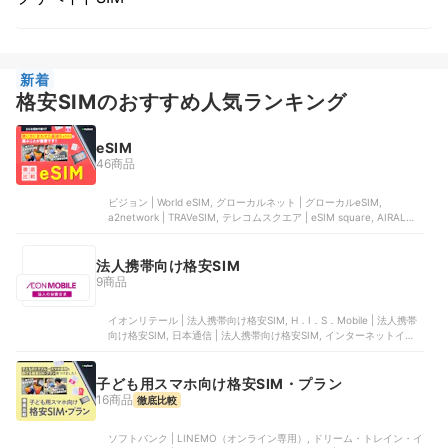
新着
格安SIMのおすすめ人気ランキング
eSIM
46商品
ビジョン | World eSIM, グローカルネット | グローカルeSIM,
a2network | TRAVeSIM, テレコムスクエア | eSIM square, AIRALO |
airalo
法人携帯向け格安SIM
9商品
イオンリテール | 法人携帯向け格安SIM, H．I．S．Mobile | 法人携帯
向け格安SIM, 日本通信 | 法人携帯向け格安SIM, インターネットイニ
シアティブ | 法人携帯向け格安SIM, オプテージ | 法人携帯向け格安
SIM
子ども用スマホ向け格安SIM・プラン
16商品
徹底比較
ソフトバンク | LINEMO（オンライン専用）, ドリーム・トレイン・イ