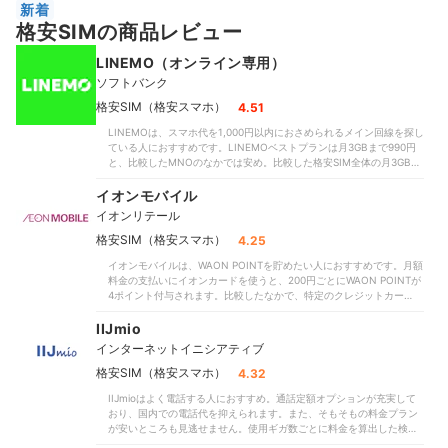
新着
格安SIMの商品レビュー
LINEMO（オンライン専用）
ソフトバンク
格安SIM（格安スマホ）
4.51
LINEMOは、スマホ代を1,000円以内におさめられるメイン回線を探し
ている人におすすめです。LINEMOベストプランは月3GBまで990円
と、比較したMNOのなかでは安め。比較した格安SIM全体の月3GB使
用時の中央値（1,078円）と比べても割安です。「月額料金を大幅に削
減できた」という口コミのとおり、月3GBで足りる人には有力候補に
イオンモバイル
なるでしょう。通話料別。ソフトバンクと同じ回線を使うMNOで、通
イオンリテール
信速度・つながりやすさは優秀です。検証時、比較したMVNOの多く
が昼休み時間帯に10Mbpsを下回るなか、262.3Mbpsと動画視聴もサ
格安SIM（格安スマホ）
4.25
クサクできるほどの高速を記録。また、「場所によってはつながりに
イオンモバイルは、WAON POINTを貯めたい人におすすめです。月額
くい」という口コミに反し、地下や屋内でも圏外になりにくいとわか
料金の支払いにイオンカードを使うと、200円ごとにWAON POINTが
りました。時間帯によって速度制御の場合あり。LINEのトーク・音声
4ポイント付与されます。比較したなかで、特定のクレジットカードで
通話・ビデオ電話などがギガフリーである点も魅力のひとつ。メイン
支払うことでポイントをお得に貯められるサービスはあまりありませ
の通信手段がLINEなら通信費の節約につながるでしょう。「繰り越し
んでした。日頃からWAON POINTを貯めている人には、とくによい選
IIJmio
なしというのは少し物足りない」との口コミどおり、余ったデータ量
択肢となるでしょう。全国の多くのイオン店舗で申し込みができるこ
の繰り越しは不可。しかし、上限を超えてもLINEなら速度制限なしで
インターネットイニシアティブ
ともメリットです。格安SIMには店頭で申し込みができないものも多
使えます。トークでの位置情報の共有・スタンプショップの利用、ニ
いなか、対面でスタッフに相談しながら申し込みできます。1週間の無
格安SIM（格安スマホ）
4.32
ュース記事の閲覧など、一部LINEギガフリーの対象外があります。一
料お試しも可能で、実際に契約する前につながりやすさや通信速度を
方で、3GBを超えると料金が自動で倍以上になる点には注意が必要で
IIJmioはよく電話する人におすすめ。通話定額オプションが充実して
チェックできることも利点です。料金プランは0.5〜200GBと豊富で
す。また、月30GB以上のプランがないため、大容量SIMを探している
おり、国内での電話代を抑えられます。また、そもそもの料金プラン
す。10GB前後のプランから選ぶしかない格安SIMも複数あったことを
人にも不向き。月30GBを超える場合は追加でデータを購入できるもの
が安いところも見逃せません。使用ギガ数ごとに料金を算出した検証
思うと、こちらは「自分に合った設定ができる」との口コミどおりと
の、1GBあたり550円と高めでした。LINEMOはオンライン専用ブラ
では、月に何ギガ使う想定でも比較した格安SIMの中央値以下でし
いえます。月20GB利用時は1,958円（中央値2,395円）、月50GB利用
ンドであるため、実店舗での取り扱いはありません。すべての手続き