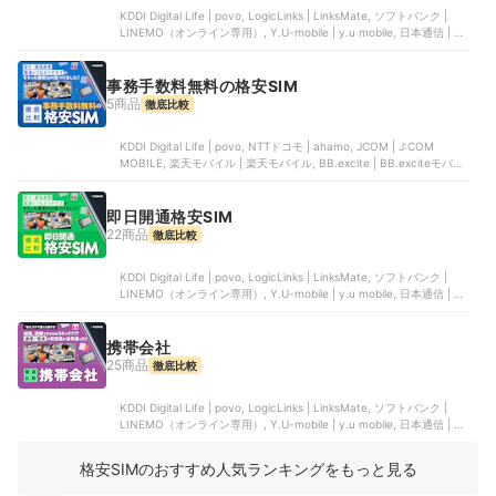
KDDI Digital Life | povo, LogicLinks | LinksMate, ソフトバンク |
LINEMO（オンライン専用）, Y.U-mobile | y.u mobile, 日本通信 | 日
本通信SIM
事務手数料無料の格安SIM
5商品
徹底比較
KDDI Digital Life | povo, NTTドコモ | ahamo, JCOM | J:COM
MOBILE, 楽天モバイル | 楽天モバイル, BB.excite | BB.exciteモバイ
ル
即日開通格安SIM
22商品
徹底比較
KDDI Digital Life | povo, LogicLinks | LinksMate, ソフトバンク |
LINEMO（オンライン専用）, Y.U-mobile | y.u mobile, 日本通信 | 日
本通信SIM
携帯会社
25商品
徹底比較
KDDI Digital Life | povo, LogicLinks | LinksMate, ソフトバンク |
LINEMO（オンライン専用）, Y.U-mobile | y.u mobile, 日本通信 | 日
本通信SIM
格安SIMのおすすめ人気ランキングをもっと見る