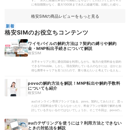
す。「永久に繰越出来るから無駄にならない」との口コミどおりギガ
すよ。自社で整備した独自回線を使用しており、通信速度も高速で
用するデータ量に関わらず、ほかの格安SIMで同じくらい使った場合
に有効期限がなく、最大100GBまで永久に繰越可能。比較した繰り越
す。実際に都心と郊外の2か所で測定した結果、混雑しやすい昼休み時
の中央値を上回りました。手続き方法がオンライン・店頭のどちらで
しできない・繰越できる期間に制限があるといった格安SIMに対し、
間帯でも60.5Mbps出ていました。比較したなかには混雑時だと
あっても、事務手数料が発生する点も気になります。自宅セット割を
こちらは月のギガの利用量が大幅に変動する人でも損せず使いやすい
5Mbps以下とかなり遅い格安SIMもありましたが、こちらは高画質の
使う人・店頭契約にこだわる人でなければ、より安いほかの格安SIM
格安SIMの商品レビューをもっと見る
といえます。プランは5〜20GBの3種類。月1〜10GB利用した際の料
動画をスムーズに視聴できるほどの速度を維持しています。ただし、
を検討してもよいでしょう。＜おすすめな人＞セット割の対象サービ
金は、比較したサービス全体の平均額よりリーズナブルでした。コス
地下や屋内では電波がつながりにくいことも。東京駅構内や新宿駅の
スを利用している人安定して通信できる格安SIMを探している人料金
新着
ト重視の人にも適しています。10・20GBプランは動画配信サービス
周辺の商業施設で電波強度を確認すると、一部の地下の店舗では圏外
の管理のしやすさを重視する人＜おすすめできない人＞セット割が利
「U-NEXT」もセットに。U-NEXTが気になっている人にもぴったりで
格安SIMのお役立ちコンテンツ
でした。屋内や地下でもつながりやすいとされる電波「プラチナバン
用できない人初期費用なしで乗り換えたい人
す。毎月もらえる1,200U-NEXTポイントは、ギガ10GBとも交換でき
ド」の運用が開始されましたが、拡大している段階でまだつながりに
ますよ。2026年2月下旬の通信速度の測定結果では、昼休み・午後・
くい場所も多くあります。「場所によってはつながらない」との口コ
ワイモバイルの解約方法は？契約の縛りや解約
通勤時間帯のいずれも高画質動画を再生できる目安の25Mbpsを上回
ミどおりだったので、圏外になるのが心配な人はサブ回線も併用しま
金・MNP転出手続きについて解説
りました。ドコモ回線を間借りしているMVNOであるため「昼間は少
しょう。楽天経済圏の人・データ使用量が多い人にはおすすめの格安
しつながりにくい時がある」との口コミのように通信速度低下の恐れ
格安SIM
SIMですが、データ通信量が一定を超えると自動で料金が上がる点に
はありますが、基本的には快適に使える速度に期待できます。スマホ
も注意が必要です。3GB・20GBと段階的に料金が上がるため、気づか
修理費用保険が負担額0円でついてくることも魅力です。破損・水没・
ないうちに料金が高くなっている場合があります。サブ回線も検討し
大手キャリアと同じ通信回線を利用しながら、毎月の使用料金を節約
故障で修理した費用は、年間最大3万円まで補償されます。このような
たい人、データをたくさん使いたい人は、ほかの格安SIMも検討して
できるY!mobile。しかし、現在契約している人のなかには、ほかにお
保険がついている格安SIMは、比較したなかでも稀でした。一方で、
みてくださいね。＜おすすめな人＞データ無制限で使いたい人＜おす
得な携帯キャリアを見つけたので、乗り換えたいと考えている人もい
初期費用が合計3,740円とやや高い点は惜しいポイント。比較したなか
すめできない人＞つながりやすさを重視する人
るのではないでしょうか。そこで今回は、Y!mobileの解約やMNP転出
には初期費用0円のものもありましたが、こちらは高めの費用がかかり
方法について解説します。解約...
povoの解約方法を解説！MNP転出や解約手数料
ます。MNPワンストップ非対応で、乗り換え時にMNP予約番号の発行
が必要な点もネックです。MNPワンストップ対応の格安SIMよりも、
についても紹介
乗り換えに手間がかかります。まとめると、ギガの無期限繰越・月額
格安SIM
料金の安さなどは魅力的ですが、乗り換えしづらさが気になります。
使い方に合わせてギガを調整したいならpovo、動画やゲームを中心に
auのオンライン専用ブランドである、povo。契約してみたけど、思っ
楽しみたいならカウントフリーオプションがあるLinksMateなど、よ
たほど月額料金が安くならなかったり、料金プランが複雑で解約を検
り高評価だった格安SIMもチェックしてみてくださいね。＜おすすめ
討している方もいるのではないでしょうか。そこで今回は、povoの解
な人＞月ごとに使うギガが大きく変わる人＜おすすめではない人＞乗
約方法や解約時の注意点、おすすめの乗り換え先などについて詳しく
り換え時の費用・手間をできるだけかけたくない人
解説していきます。povoの解約を悩...
auのテザリングを使うには？利用方法とできない
ときの対処法を解説