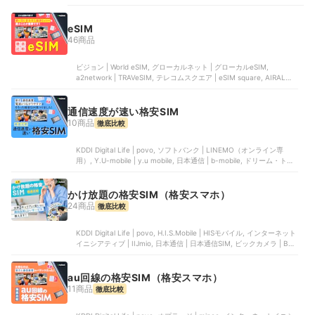
eSIM
46商品
ビジョン | World eSIM, グローカルネット | グローカルeSIM,
a2network | TRAVeSIM, テレコムスクエア | eSIM square, AIRALO |
airalo
通信速度が速い格安SIM
10商品
徹底比較
KDDI Digital Life | povo, ソフトバンク | LINEMO（オンライン専
用）, Y.U-mobile | y.u mobile, 日本通信 | b-mobile, ドリーム・トレ
イン・インターネット | DTI SIM
かけ放題の格安SIM（格安スマホ）
24商品
徹底比較
KDDI Digital Life | povo, H.I.S.Mobile | HISモバイル, インターネット
イニシアティブ | IIJmio, 日本通信 | 日本通信SIM, ビックカメラ | BIC
SIM
au回線の格安SIM（格安スマホ）
11商品
徹底比較