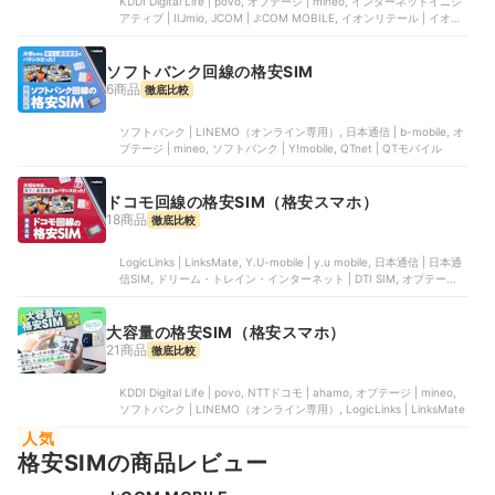
KDDI Digital Life | povo, オプテージ | mineo, インターネットイニシ
アティブ | IIJmio, JCOM | J:COM MOBILE, イオンリテール | イオン
モバイル
ソフトバンク回線の格安SIM
6商品
徹底比較
ソフトバンク | LINEMO（オンライン専用）, 日本通信 | b-mobile, オ
プテージ | mineo, ソフトバンク | Y!mobile, QTnet | QTモバイル
ドコモ回線の格安SIM（格安スマホ）
18商品
徹底比較
LogicLinks | LinksMate, Y.U-mobile | y.u mobile, 日本通信 | 日本通
信SIM, ドリーム・トレイン・インターネット | DTI SIM, オプテージ |
mineo
大容量の格安SIM（格安スマホ）
21商品
徹底比較
KDDI Digital Life | povo, NTTドコモ | ahamo, オプテージ | mineo,
ソフトバンク | LINEMO（オンライン専用）, LogicLinks | LinksMate
人気
格安SIMの商品レビュー