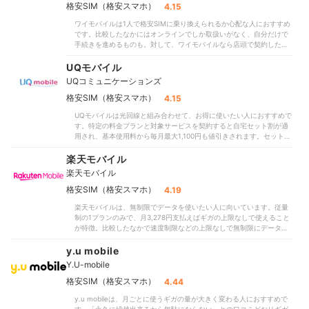
2025年3月から料金は据え置きで使えるデータ容量が増え、2,699円
格安SIM（格安スマホ）
4.15
「繋がりにくさを割り切れる人向け」という口コミも払拭できる結果
で35GBまで、3,980円で55GBまで使えます。契約したプランのデー
です。なお、東京駅構内や新宿周辺の商業施設で測定した電波強度も
ワイモバイルは1人で格安SIMに乗り換えられるか心配な人におすすめ
タ容量は対象SNS以外の通信に充てられるため、使い方によっては
良好でした。＜おすすめできる人＞サブ回線を契約したい人オンライ
です。比較したなかにはオンラインでしか取扱いがなく、自分だけで
「以前よりギガ数も増え、費用も抑えられてよかった」との口コミ同
ン申し込み・セルフ手続きに心配がある人月20〜50GB程度使う人＜
手続きを進めるものも。対して、ワイモバイルなら店頭で契約したり
様に感じられるでしょう。ドコモ・au・ソフトバンク回線の3回線を
おすすめできない人＞あまりデータ量を消費しない人
設定のサポートを受けたりできるため、スマホを使い慣れていない人
選べるのもポイントです。実際に各回線の通信速度を測定したとこ
でも心強いでしょう。全国に2,000店以上あるので、最寄りのショッ
UQモバイル
ろ、通常時間帯・通勤時間帯ではどの回線でも高画質の動画を視聴で
プを見つけやすいといえます。自宅でSoftBank 光もしくはSoftBank
きるほどの速度が出ていました。しかし、混雑するお昼時間帯でSNS
UQコミュニケーションズ
Airを使っている人にも候補に。Wi-Fiとのセット割（※）が用意されて
の読み込みも待つほど速度が低下する結果に。「通勤時（出退勤）と
おり、月額から最大1,650円割引に。各プランとも比較した格安SIMの
格安SIM（格安スマホ）
4.15
お昼にはちょっと遅くなる」との口コミがあるのにも頷けます。MNP
中央値より高めの設定でしたが、セット割を組めるならお得に使えそ
ワンストップに対応しており、乗り換え手続きは簡単です。比較した
UQモバイルは光回線と組み合わせて、お得に使いたい人におすすめで
うです。回線がソフトバンクと同じであるため、通信速度は申し分な
一部サービスのように、予約番号を取得する手間はかかりません。初
す。特定の料金プランと対象サービスを契約すると自宅セット割が適
い結果に。「帰宅時間帯はサイトの表示に時間がかかる」との口コミ
期費用は3,740円と高めですが、開通月の基本料金は0円なので乗り換
用され、基本使用料から毎月最大1,100円も値引きされます。セット割
がありましたが、検証では混雑しやすい昼休み時間帯や帰宅時間帯
え後の費用はそれほど負担にならないでしょう。大手キャリアの回線
の対象サービスは光回線やWi-Fiサービスなどさまざま。自宅で使って
も、快適に動画を視聴できる速さを維持できました。屋内・地下でも
を間借りしたMNVOなので、通信混雑の影響は受けやすいものの、あ
いるWi-Fiが対象か、一度チェックしてみましょう。実店舗で契約でき
楽天モバイル
電波がつながりやすいでしょう。店頭でサポートを受けられる心強さ
まり動画を見ない人や普段はWi-Fiを利用している人はお得に利用でき
る点もうれしいポイント。オンライン専用ブランドは契約から開通手
と、通信品質の高さがワイモバイルの魅力。ただし、基本料金は安い
ます。電波強度も十分で、地下や屋内でもつながりやすいですよ。も
楽天モバイル
続きまで1人で行う必要があり、スマホ初心者にはハードルが高い印象
といえず、「料金が高すぎる」との口コミも一理あるといえます。比
っと安く利用したい人や、通信速度を重視したい人は、ほかの格安
です。その点、UQモバイルは全国のauショップで対面サポートを受
格安SIM（格安スマホ）
4.19
較したなかには、プランによっては1,000円以下で利用できる格安SIM
SIMも検討してくださいね。＜おすすめな人＞小～中容量プランでの
けられるため、誰でもスムーズに乗り換えられるでしょう。通信速度
も。通信費を徹底的に抑えるなら他社も検討してみてください。【加
契約を検討している人回線の種類を選びたい人＜おすすめではない人
楽天モバイルは、無制限でデータを使いたい人に向いています。従量
の検証では、混雑しやすい昼休み時間帯も71.5Mbpsと高速でした。比
入例】SoftBank 光 ファミリーの場合、基本料金5,720円／月＋指定
＞通信の快適さを重視する人
制の1プランのみで、月3,278円支払えばギガの上限なしで使えること
較したなかには回線が混雑する時間帯に、サイトを見るのも難しいほ
オプション550円／月～が別途必要です（2年自動更新プラン：2022
が特徴。比較したなかで速度制限などの上限なしで無制限にデータを
ど速度が落ちるものも。一方、UQモバイルは時間帯を問わず、高画質
年7月1日以降の契約者は、契約期間満了月の当月・翌月・翌々月以外
使えるのは、楽天モバイルとpovoだけでした。とくに20GB以上使う
の動画をサクサク見られるほど速度が安定していました。地下や屋内
での解約には解除料5,720円が必要）。「家族割引サービス」と併用
場合の料金が安く、「他社では考えられないくらい安い」との口コミ
y.u mobile
での電波強度も申し分なし。東京駅・新宿駅の構内や周辺施設21か所
不可。＜おすすめな人＞契約に不安があり店頭サポートを受けたい人
があるのにも頷けます。楽天ポイントを貯められる点も魅力。貯まっ
でしっかりつながりました。auと同じ回線を使うMNOならではの実
SoftBank 光かSoftBank Airを自宅で使っている人＜おすすめではな
Y.U-mobile
たポイントは楽天モバイルの料金支払いに充てたり、買い物に利用し
力を感じられ、通信速度・つながりやすさを評価する口コミどおりだ
い人＞料金を抑えたい人
たりと使い道が多く、楽天経済圏の人にもぴったりです。通話料金
格安SIM（格安スマホ）
4.44
といえます。ただし、セット割を適用しないとあまりお得とはいえま
は、Rakuten Linkアプリを使えば無料。テザリングは別料金なし、海
せん。「料金は若干高め」との口コミどおり、最も安い5GB利用時の
y.u mobileは、月ごとに使うギガの量が大きく変わる人におすすめで
外での利用も月2GBまで可能と、出張や旅行にもうれしいサービスで
プランでも月2,948円と割高です。実際に料金を比較したところ、使