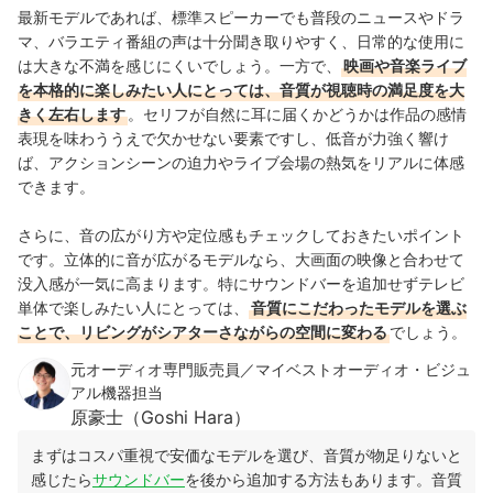
最新モデルであれば、標準スピーカーでも普段のニュースやドラ
マ、バラエティ番組の声は十分聞き取りやすく、日常的な使用に
は大きな不満を感じにくいでしょう。一方で、
映画や音楽ライブ
を本格的に楽しみたい人にとっては、音質が視聴時の満足度を大
きく左右します
。セリフが自然に耳に届くかどうかは作品の感情
表現を味わううえで欠かせない要素ですし、低音が力強く響け
ば、アクションシーンの迫力やライブ会場の熱気をリアルに体感
できます。
さらに、音の広がり方や定位感もチェックしておきたいポイント
です。立体的に音が広がるモデルなら、大画面の映像と合わせて
没入感が一気に高まります。特にサウンドバーを追加せずテレビ
単体で楽しみたい人にとっては、
音質にこだわったモデルを選ぶ
ことで、リビングがシアターさながらの空間に変わる
でしょう。
元オーディオ専門販売員／マイベストオーディオ・ビジュ
アル機器担当
原豪士（Goshi Hara）
まずはコスパ重視で安価なモデルを選び、音質が物足りないと
感じたら
サウンドバー
を後から追加する方法もあります。音質