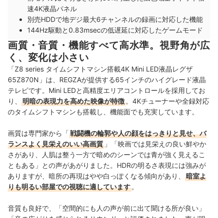
速4K液晶パネル
別売HDDで地デジ最大6チャンネルの録画に対応した機能
144Hz駆動と0.83msecの低遅延に対応したゲームモード
画質・音質・機能すべて高水準。視野角が広
く、変化は小さい
「Z8 series タイムシフトマシン搭載4K Mini LED液晶レグザ
65Z870N」は、REGZAが提供する65インチのハイグレード液晶
テレビです。Mini LEDと高精度エリアコントロールを採用してお
り、
明暗の表現力を高めた映像が特徴
。4Kチューナーや全録対応
のタイムシフトマシンも搭載し、機能面でも充実しています。
画質は専門家から「
戦闘機の輪郭や人の顔をはっきりと見せ、バ
ランスよく見栄えのいい高画質
」「映画では見栄えの良い鮮やか
さがあり、人肌は整う一方で暗めのシーンでは青が強く見えるこ
ともある」との声があがりました。HDRの明るさ表現には強みが
ありますが、暗所の再現はやや白っぽくなる傾向があり、
暗室よ
りも明るい部屋での視聴に適しています
。
音質も良好で、「空間的にも人の声が前に出て聞ける所が良い」