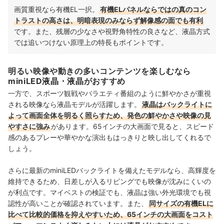
画質重視なら有機EL一択。
有機ELパネルならではの真のコン
トラストの高さは、明暗表現のみならず解像感の面でも有利
です。また、残層の少なさや視野角特性の良さなど、液晶方式
では追いつけない原理上の特長もポイントです。
明るい映像や動きの多いコンテンツを楽しむなら
miniLED液晶・液晶がおすすめ
一方で、スポーツ観戦やバラエティ番組のように鮮やかさが重視
される映像なら液晶モデルが活躍します。
液晶はバックライトに
よって画面全体を明るく照らすため、発色の鮮やかさや映像の見
やすさに強み
があります。65インチの大画面で見ると、スピード
感のあるプレーや華やかな演出もはっきりと映し出してくれるで
しょう。
さらに最新のminiLEDバックライトを備えたモデルなら、高輝度を
維持できるため、日差しが入るリビングでも映像が沈みにくいの
が利点です。マイベストの検証でも、液晶は強い外光環境でも視
認性が高いことが確認されています。また、
同サイズの有機ELに
比べて比較的価格を抑えやすいため、65インチの大画面をコスト