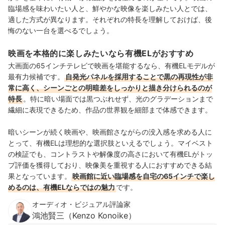
臨場感を味わいたい人と、鮮やかな映像を楽しみたい人とでは、
適した方式が異なります。それぞれの特長を理解しておけば、後
悔のない一台を選べるでしょう。
映画を本格的に楽しみたいなら有機ELがおすすめ
大画面の65インチテレビで映画を堪能するなら、有機ELモデルが
最有力候補です。
自発光パネルを採用することで黒の再現性が非
常に高く、シーンごとの明暗差をしっかりと描き分けられるのが
特長
。特に暗い場面では黒つぶれせず、光のグラデーションまで
繊細に表現できるため、作品の世界観を細部まで体感できます。
暗いシーンが続く映画や、映画館さながらの没入感を求める人に
とって、有機ELは理想的な選択肢といえるでしょう。マイベスト
の検証でも、コントラストや解像度の高さにおいて有機ELがトッ
プ評価を獲得しており、映像美を重視する人におすすめできる結
果となっています。
映画館に近い臨場感を自宅の65インチで楽し
めるのは、有機ELならではの魅力
です。
オーディオ・ビジュアル評論家
鴻池賢三（Kenzo Konoike）