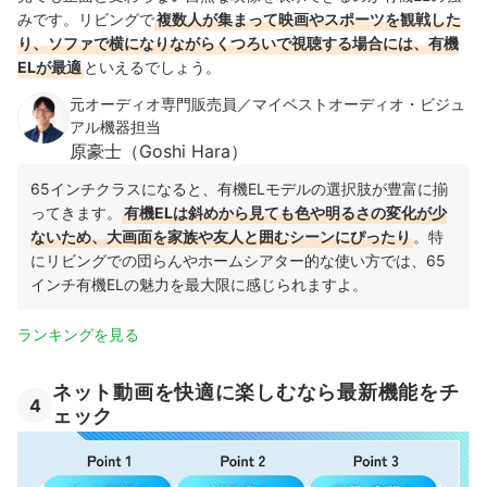
みです。リビングで
複数人が集まって映画やスポーツを観戦した
り、ソファで横になりながらくつろいで視聴する場合には、有機
ELが最適
といえるでしょう。
元オーディオ専門販売員／マイベストオーディオ・ビジュ
アル機器担当
原豪士（Goshi Hara）
65インチクラスになると、有機ELモデルの選択肢が豊富に揃
ってきます。
有機ELは斜めから見ても色や明るさの変化が少
ないため、大画面を家族や友人と囲むシーンにぴったり
。特
にリビングでの団らんやホームシアター的な使い方では、65
インチ有機ELの魅力を最大限に感じられますよ。
ランキングを見る
ネット動画を快適に楽しむなら最新機能をチ
4
ェック