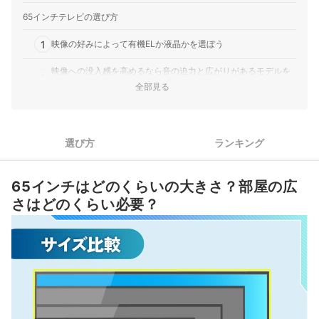
65インチテレビの選び方
1
映像の好みによって有機ELか液晶かを選ぼう
映像への没入感を高めるなら音の迫力と広がりがあるモデルを
2
選ぼう
全部見る
3
家族や友人と大画面を囲むなら視野角の広い有機ELがおすすめ
4
ネット動画を快適に楽しむなら最新機能をチェック
選び方
ランキング
65インチテレビ全113商品おすすめ人気ランキング
65インチはどのくらいの大きさ？部屋の広
売れ筋の人気65インチテレビ全23商品を徹底比較！
さはどのくらい必要？
視聴する際の適正距離は？床から何cmの高さに設置するのがいい？
壁掛けやテレビスタンドで設置すると省スペースかつ、すっきりとした
見た目に！
▼テレビのカテゴリ一覧はこちら▼