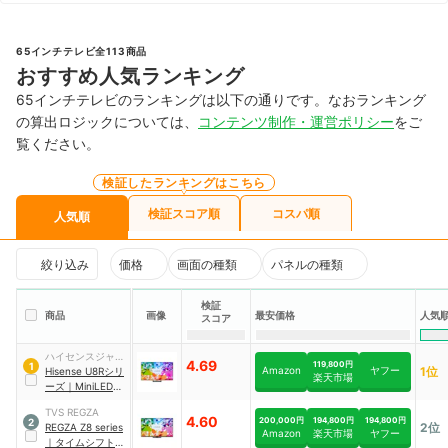
65インチテレビ全113商品
おすすめ人気ランキング
65インチテレビのランキングは以下の通りです。なおランキング
の算出ロジックについては、
コンテンツ制作・運営ポリシー
をご
覧ください。
検証したランキングはこちら
検証スコア順
コスパ順
人気順
絞り込み
価格
画面の種類
パネルの種類
検証
商品
画像
最安価格
人気
スコア
ハイセンスジャパ
4.69
119,800円
1
Amazon
ヤフー
1位
ン
Hisense
U8Rシリ
楽天市場
ーズ
｜
MiniLED
4K液晶AIテレビ
｜
TVS REGZA
65U8R
4.60
200,000円
194,800円
194,800円
2
2位
REGZA
Z8 series
Amazon
楽天市場
ヤフー
｜
タイムシフトマ