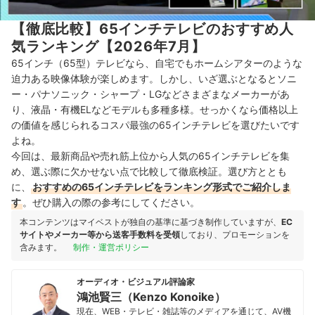
【徹底比較】65インチテレビのおすすめ人
気ランキング【2026年7月】
65インチ（65型
）テレビなら、自宅でも
ホームシアターのような
迫力ある映像体験が楽しめます
。
しかし、
いざ選ぶとなるとソニ
ー・パナソニック・シャープ・LGなどさまざまなメーカーがあ
り、
液晶・有機ELなどモデルも多種多様。
せっかくなら
価格以上
の価値を感じられるコスパ最強の65インチテレビを選びたいです
よね。
今回は、最新商品や売れ筋上位から人気の65インチテレビを集
め、選ぶ際に欠かせない点で比較して徹底検証。選び方ととも
に、
おすすめの65インチテレビをランキング形式でご紹介しま
す
。ぜひ購入の際の参考にしてください。
本コンテンツはマイベストが独自の基準に基づき制作していますが、
EC
サイトやメーカー等から送客手数料を受領
しており、プロモーションを
含みます。
制作・運営ポリシー
オーディオ・ビジュアル評論家
鴻池賢三（Kenzo Konoike）
現在、WEB・テレビ・雑誌等のメディアを通じて、AV機