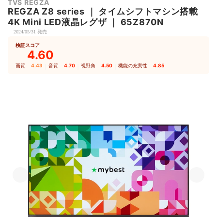
TVS REGZA
REGZA
Z8 series
｜
タイムシフトマシン搭載
4K Mini LED液晶レグザ
｜
65Z870N
2024/05/31 発売
検証スコア
4.60
画質
4.43
｜
音質
4.70
｜
視野角
4.50
｜
機能の充実性
4.85