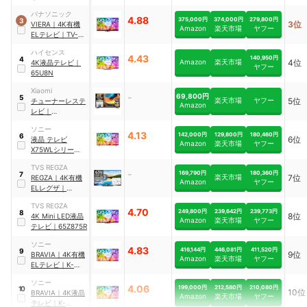
シン搭載4K Mini
パナソニック
LED液晶レグザ
｜
4.88
375,000円
374,000円
279,800円
3
3位
VIERA
｜
4K有機
65Z870N
Amazon
楽天市場
ヤフー
ELテレビ
｜
TV-
65Z95B
ハイセンス
4.43
140,950円
4
Amazon
楽天市場
4位
4K液晶テレビ
｜
ヤフー
65U8N
Xiaomi
-
69,800円
5
楽天市場
ヤフー
5位
チューナーレステ
Amazon
レビ
｜
ELA6084JP
ソニー
4.13
142,000円
129,800円
180,460円
6
6位
液晶 テレビ
Amazon
楽天市場
ヤフー
X75WLシリーズ
65V型
｜
KJ-
TVS REGZA
65X75WL
-
169,790円
180,360円
7
楽天市場
7位
REGZA
｜
4K有機
Amazon
ヤフー
ELレグザ
｜
65X8900L
TVS REGZA
4.70
249,800円
239,642円
239,773円
8
8位
4K Mini LED液晶
Amazon
楽天市場
ヤフー
テレビ
｜
65Z875R
ソニー
4.83
416,144円
446,081円
411,520円
9
9位
BRAVIA
｜
4K有機
Amazon
楽天市場
ヤフー
ELテレビ
｜
K-
65XR80
ソニー
4.06
199,000円
212,580円
210,080円
10
10位
BRAVIA
｜
4K液晶
Amazon
楽天市場
ヤフー
テレビ
｜
K-