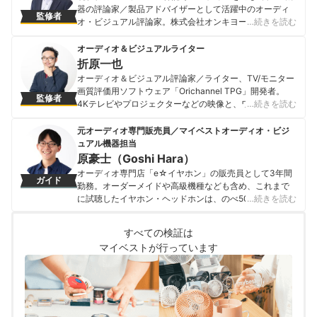
器の評論家／製品アドバイザーとして活躍中のオーディ
監修者
オ・ビジュアル評論家。株式会社オンキヨーにてAV機器
…続きを読む
の商品企画職、米国シリコンバレーのデジタルAV機器用
ICを手がけるベンチャー企業を経て独立。 その後「ディ
オーディオ＆ビジュアルライター
ー・エー・シー ジャパン」を設立し、AV機器関連企業
折原一也
の商品企画コンサルティングや、商業施設から個人のホ
オーディオ＆ビジュアル評論家／ライター、TV/モニター
ームシアターまで、AVの視点から空間の提案やアドバイ
画質評価用ソフトウェア「Orichannel TPG」開発者。
監修者
スなども手がける。 2009年からは、日本オーディオ協会
4Kテレビやプロジェクターなどの映像と、ワイヤレスイ
…続きを読む
「デジタルホームシアター普及委員会」映像環境WG主
ヤホンやスピーカー、ホームシアター、サウンドバーな
査、そして同委員会の諮問委員も務めた(～2020年)。
どの音が専門。雑誌やWEBなど出版業界で活動歴20年以
元オーディオ専門販売員／マイベストオーディオ・ビジ
2010年より、ビジュアルグランプリ審査員（主催: 音元
上で、画質と音質の専門家として3000製品以上をテスト
ュアル機器担当
出版） 【主な資格】 米ISF認定映像エンジニア。米THX
してレビュー。 執筆媒体はオーディオ＆ビジュアル専門
原豪士（Goshi Hara）
認定ホームシアターデザイナー。一般財団法人家電製品
サイトPhileweb、モノ・トレンド誌の日経トレンディ、
オーディオ専門店「e☆イヤホン」の販売員として3年間
協会認定家電製品総合アドバイザー。
ガイド
家電批評、MONOQLO、グッズプレス、＆GP、価
勤務。オーダーメイドや高級機種なども含め、これまで
鴻池賢三（Kenzo Konoike）のプロフィール
格.comマガジンなど多数。テレビ番組のオーディオ＆ビ
に試聴したイヤホン・ヘッドホンは、のべ500種類を超
…続きを読む
ジュアルコーナーの監修や出演も。 2009年より高画質・
える。また、音楽や環境に合わせて11種類のイヤホン・
高音質、そしてライフスタイル志向のオーディオ＆ビジ
ヘッドホンを使い分けるほど、音には並々ならぬ情熱を
ュアル機器を、家電量販店等の投票と共に選出する
すべての検証は
持っている。 その後、2023年にmybestへ入社し、豊富
VGP（ビジュアルグランプリ）審査員を務めている。 オ
マイベストが行っています
な知識を活かしてオーディオ・ビジュアル機器のガイド
ーディオ＆ビジュアル関連のガジェットをレビューする
を担当。「顧客のニーズを真摯に考えて提案する」をモ
YouTubeチャンネル「オリチャンネル」も運営中。
ットーに、ユーザーに寄り添った企画・コンテンツ制作
折原一也のプロフィール
を日々行っている。
原豪士（Goshi Hara）のプロフィール