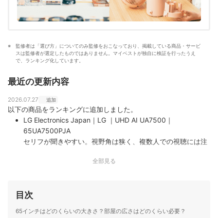
監修者は「選び方」についてのみ監修をおこなっており、掲載している商品・サービ
スは監修者が選定したものではありません。マイベストが独自に検証を行ったうえ
で、ランキング化しています。
最近の更新内容
2026.07.27
追加
以下の商品をランキングに追加しました。
LG Electronics Japan｜LG ｜UHD AI UA7500｜
65UA7500PJA
セリフが聞きやすい。視野角は狭く、複数人での視聴には注
意｜LGの「LG UHD AI UA7500 65UA7500PJA」は、2025
全部見る
年発売の65V型4K液晶テレビです。AIプロセッサー「α7 AI
Processor Gen8」を搭載し、映像と音響を自動で最適化する
とメーカーは謳っています。音質は専門…
目次
65インチはどのくらいの大きさ？部屋の広さはどのくらい必要？