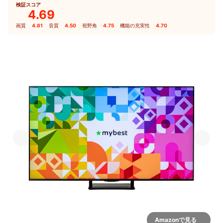
検証スコア
4.69
画質
4.81
｜
音質
4.50
｜
視野角
4.75
｜
機能の充実性
4.70
Amazonで見る