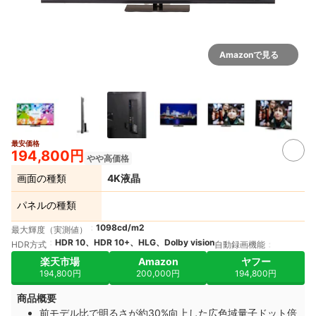
Amazonで見る
最安価格
194,800円
やや高価格
画面の種類
4K液晶
パネルの種類
1098cd/m2
最大輝度（実測値）
HDR 10、HDR 10+、HLG、Dolby vision
HDR方式
自動録画機能
楽天市場
Amazon
ヤフー
194,800円
200,000円
194,800円
商品概要
前モデル比で明るさが約30%向上した広色域量子ドット倍