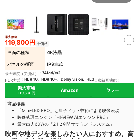
最安価格
3+
119,800円
中価格
画面の種類
4K液晶
パネルの種類
IPS方式
741cd/m2
最大輝度（実測値）
HDR 10、HDR 10+、Dolby vision、HLG
HDR方式
自動録画機能
楽天市場
Amazon
ヤフー
119,800円
商品概要
「Mini-LED PRO」と量子ドット技術による映像表現
映像処理エンジン「HI-VIEW AIエンジン PRO」
最大出力60Wの「2.1.2空間サラウンドシステム」
映画や地デジを楽しみたい人におすすめ。高