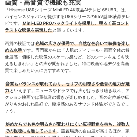
画質・高音質で機能も充実
「Hisense U8Rシリーズ MiniLED 4K液晶AIテレビ 65U8R」は、
ハイセンスジャパンが提供するU8Rシリーズの65V型4K液晶テレ
ビです。
Mini-LED PROバックライトを採用し、明るく高コント
ラストな映像を実現した
と謳っています。
画質の検証では
色域の広さが優秀で、自然な色合いで映像を楽し
める水準
です。専門家からは「人肌のディテール・画面全体の解
像度感・俯瞰した映像のスケール感など、どのシーンを見ても映
えるしきれい」との声が聞かれました。特に映画や地デジを高画
質で楽しみたい人におすすめです。
音質もバランスが取れており、セリフの明瞭さや低音の迫力が魅
力
といえます。ニュースやドラマでは声がはっきり聴き取れ、ア
クション映画では重低音の響きが楽しめました。音の定位感や広
がりもおおむね良好で、臨場感のあるサウンド体験ができるでし
ょう。
斜めからでも色や明るさが変わりにくい広視野角を持ち、複数人
での視聴にも適しています
。設置場所の自由度が高まるほか、家