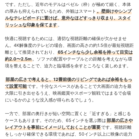
です。ただし、近年のモデルはベゼル（枠）が極めて細く、本体
の厚みも抑えられているため、外観はスマート
。壁掛けやシンプ
ルなテレビボードに置けば、意外なほどすっきり収まり、スタイ
リッシュな印象を保てます
。
快適に視聴するためには、適切な視聴距離の確保が欠かせませ
ん。4K解像度のテレビの場合、画面の高さの約1.5倍が最短視聴距
離として推奨されており、
65インチなら少し余裕を持って目安は
約2.0〜2.5m
。ソファの配置やテーブルとの距離を考えながら環
境を整えることで、迫力と臨場感を余すところなく楽しめます。
部屋の広さで考えると、12畳前後のリビングであれば余裕をもっ
て設置可能
です。十分なスペースがあることで大画面の迫力を最
大限に引き出せるうえ、映画鑑賞やスポーツ観戦ではまるで会場
にいるかのような没入感が得られるでしょう。
一方で、部屋の奥行きが短い空間に置くと「近すぎる」と感じる
ケースもあります。そのため、65インチを選ぶ際は
部屋の広さや
レイアウトを事前にイメージしておくことが重要
です。視聴距離
をしっかり確保できる環境であれば、50インチ以上に映像の迫力