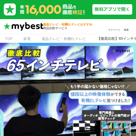
液晶テレビ・有機ELテレビおすすめ
商品比較サービス
マイページ
検索
【徹底比較】65インチ
TOP
家電
液晶テレビ・有機ELテレビ