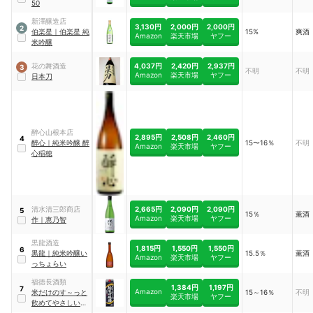
50
新澤醸造店
3,130円
2,000円
2,000円
2
伯楽星
｜
伯楽星 純
15%
爽酒
Amazon
楽天市場
ヤフー
米吟醸
4,037円
2,420円
2,937円
花の舞酒造
3
不明
不明
Amazon
楽天市場
ヤフー
日本刀
醉心山根本店
2,895円
2,508円
2,460円
4
醉心
｜
純米吟醸 醉
15〜16％
不明
Amazon
楽天市場
ヤフー
心稲穂
2,665円
2,090円
2,090円
清水清三郎商店
5
15％
薫酒
Amazon
楽天市場
ヤフー
作
｜
恵乃智
黒龍酒造
1,815円
1,550円
1,550円
6
黒龍
｜
純米吟醸い
15.5％
薫酒
Amazon
楽天市場
ヤフー
っちょらい
福徳長酒類
1,384円
1,197円
7
Amazon
米だけのす～っと
15～16％
不明
楽天市場
ヤフー
飲めてやさしいお