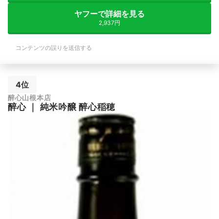
ヤフーで詳細を見る
2,937円
コンテンツの誤りを送信する
4位
醉心山根本店
醉心
｜
純米吟醸 醉心稲穂