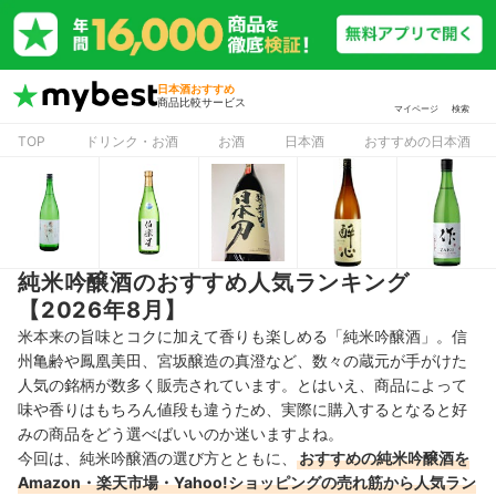
日本酒おすすめ
商品比較サービス
マイページ
検索
TOP
ドリンク・お酒
お酒
日本酒
おすすめの日本酒
純米吟醸酒のおすすめ人気ランキング
【2026年8月】
米本来の旨味とコクに加えて香りも楽しめる「
純米吟醸酒」。信
州亀齢や鳳凰美田、宮坂醸造の真澄など、数々の蔵元が手がけた
人気の銘柄が数多く販売されています。とはいえ、商品によって
味や香りはもちろん値段も違うため、実際に購入するとなると好
みの商品をどう選べばいいのか迷いますよね。
今回は、純米吟醸酒の選び方とともに、
おすすめの純米吟醸酒を
Amazon・楽天市場・Yahoo!ショッピングの売れ筋から人気ラン