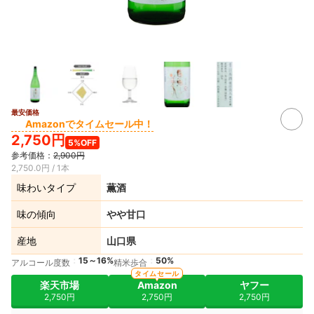
最安価格
Amazonでタイムセール中！
2,750円
5%OFF
参考価格：
2,900円
2,750.0円 / 1本
味わいタイプ
薫酒
味の傾向
やや甘口
産地
山口県
15～16%
50%
アルコール度数
精米歩合
タイムセール
楽天市場
Amazon
ヤフー
2,750円
2,750円
2,750円