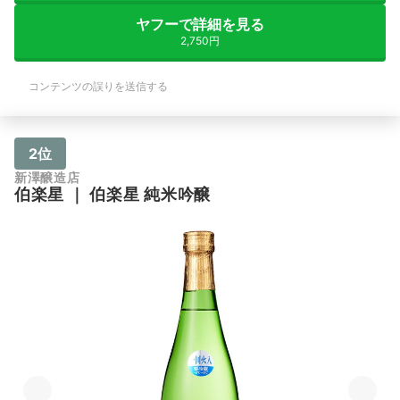
ヤフーで詳細を見る
2,750円
コンテンツの誤りを送信する
2位
新澤醸造店
伯楽星
｜
伯楽星 純米吟醸