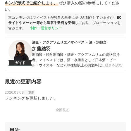
キング形式でご紹介します。
ぜひ購入の際の参考にしてくださ
い。
本コンテンツはマイベストが独自の基準に基づき制作していますが、
EC
サイトやメーカー等から送客手数料を受領
しており、プロモーションを
含みます。
制作・運営ポリシー
酒匠・アクアソムリエ／マイベスト 酒・水担当
加藤結羽
唎酒師・焼酎唎酒師・酒匠・アクアソムリエの資格保持
者。マイベストでは、酒・水担当として日本酒・ビー
ガイド
ル・ウイスキーなど200種類以上のお酒を比較検証して
…続きを読む
いる。プライベートでも週に4回以上お酒を嗜み、トレン
ドや消費者の嗜好を日々アップデートしている酒愛好
最近の更新内容
家。普段あまりお酒を飲まない初心者から、あらゆる品
種を飲み比べてきた酒愛好家まで幅広く楽しめるような
価値あるコンテンツの提供を目指し、酒商材の魅力を最
2026.08.08
更新
大限に引き出すコンテンツ作り・情報発信に励んでい
ランキングを更新しました。
る。
加藤結羽のプロフィール
全部見る
目次