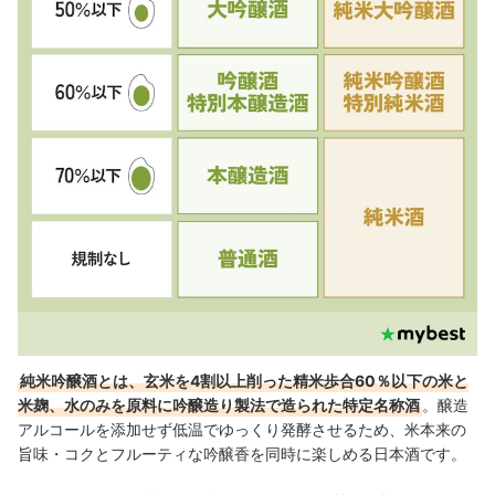
純米吟醸酒とは、玄米を4割以上削った精米歩合60％以下の米と
米麹、水のみを原料に吟醸造り製法で造られた特定名称酒
。醸造
アルコールを添加せず低温でゆっくり発酵させるため、米本来の
旨味・コクとフルーティな吟醸香を同時に楽しめる日本酒です。