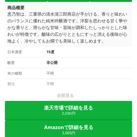
商品概要
恵乃智は、三重県の清水清三郎商店が手がける、香りと味わい
のバランスに優れた純米吟醸酒です。洋梨を思わせる甘く華や
かな香りと、滑らかな甘味・旨味が調和したしっかりとした味
わいが特徴です。酸味の広がりとともにすっと消える後味が心
地よく、冷やしてもお燗でも美味しく楽しめます。
日本酒度
15度
酸度
非公開
米の種類
不明
製法
不明
全部見る
楽天市場で詳細を見る
2,090円
Amazonで詳細を見る
2,665円