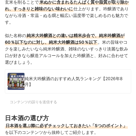
玄米を削ることで
米ぬかに含まれるたんぱく質や脂質が取り除か
れ、すっきりと雑味のない味わいに
仕上がります。吟醸酒であり
ながら冷酒・常温・ぬる燗と幅広い温度帯で楽しめるのも魅力で
す。
似た名称の
純米大吟醸酒との違いは精米歩合で、純米吟醸酒が
60％以下なのに対し、純米大吟醸酒は50％以下
。米の旨味やコ
クを楽しみたいなら純米吟醸酒、雑味のないすっきり淡麗な飲み
口が好きなら醸造アルコールを加えた吟醸酒と、好みに合わせて
選びましょう。
純米大吟醸酒のおすすめ人気ランキング【2026年8
月】
コンテンツの誤りを送信する
日本酒の選び方
日本酒を選ぶ際に必ずチェックしておきたい「5つのポイント」
を以下のコンテンツから抜粋してご紹介します。