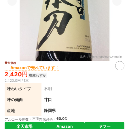
出典：
item-shopping.c.yimg.jp
最安価格
Amazonで売れています！
2,420円
在庫わずか
2,420.0円 / 1本
味わいタイプ
不明
味の傾向
甘口
産地
静岡県
不明
60.0%
アルコール度数
精米歩合
楽天市場
Amazon
ヤフー