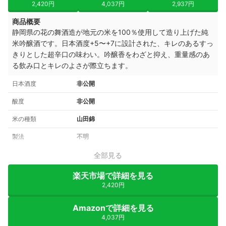
2,420円
4,037円
2,937円
商品概要
静岡県の花の舞酒造が地元の米を100％使用して造り上げた純
米吟醸酒です。日本酒度+5〜+7に設計された、キレのあるすっ
きりとした超辛口の味わい。吟醸香をわざと抑え、重量感のあ
る飲み口とキレのよさが際立ちます。
日本酒度
非公開
酸度
非公開
米の種類
山田錦
製法
不明
全部見る
楽天市場で詳細を見る
2,420円
Amazonで詳細を見る
4,037円