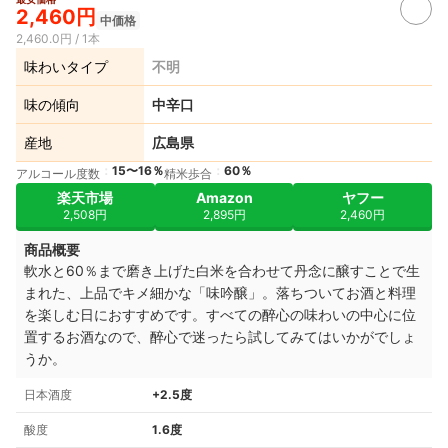
2,460円
中価格
2,460.0円 / 1本
味わいタイプ
不明
味の傾向
中辛口
産地
広島県
15〜16％
60％
アルコール度数
精米歩合
楽天市場
Amazon
ヤフー
2,508円
2,895円
2,460円
商品概要
軟水と60％まで磨き上げた白米を合わせて丹念に醸すことで生
まれた、上品でキメ細かな「味吟醸」。落ちついてお酒と料理
を楽しむ日におすすめです。すべての醉心の味わいの中心に位
置するお酒なので、醉心で迷ったら試してみてはいかがでしょ
うか。
日本酒度
+2.5度
酸度
1.6度