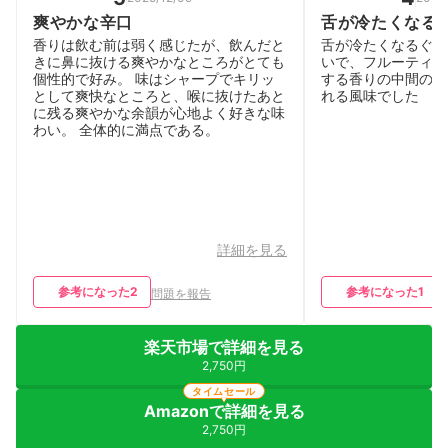
爽やかな辛口
舌が冷たくなる
味
香りは飲む前は弱く感じたが、飲んだと
舌が冷たくなるぐら
きに鼻に抜ける爽やかなところがとても
いで、フルーティー
個性的で好み。 味はシャープでキリッ
する香りの中間のよ
として爽快なところと、喉に抜けたあと
れる風味でした
に残る爽やかな余韻が心地よく好きな味
わい。 全体的に満点である。
詳細を見る
参考になった
2
参考になった
1
問題を報告
楽天市場で詳細を見る
2,750円
タイムセール
Amazonで詳細を見る
2,750円