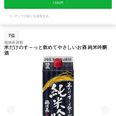
1,550円
コンテンツの誤りを送信する
7位
福徳長酒類
米だけのす～っと飲めてやさしいお酒 純米吟醸
酒