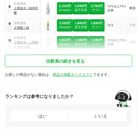
酒 純米吟醸酒
白瀧酒造
3,324円
2,698円
2,760円
14％以上15％
8
上善如水
｜
純米吟
爽酒
Amazon
楽天市場
ヤフー
未満
醸
5,185円
1,980円
1,890円
宮尾酒造
9
15％
不明
Amazon
楽天市場
ヤフー
〆張鶴
｜
純
白瀧酒造
1,922円
1,360円
1,380円
14％以上15％
10
上善如水
｜
上善如
不明
Amazon
楽天市場
ヤフー
未満
水 純米吟醸
比較表の続きを見る
お探しの商品がない場合は、
商品の掲載をリクエスト
できます。
ランキングは参考になりましたか？
はい
いいえ