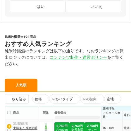
はい
いいえ
純米吟醸酒全104商品
おすすめ人気ランキング
純米吟醸酒のランキングは以下の通りです。なおランキングの算
出ロジックについては、
コンテンツ制作・運営ポリシー
をご覧く
ださい。
人気順
絞り込み
価格
味わいタイプ
味の傾向
産地
詳細情報
商品
画像
最安価格
アルコール度
味わ
数
澄川酒造場
2,750円
2,750円
2,750円
1
東洋美人 純米吟醸
15～16%
薫酒
Amazon
楽天市場
ヤフー