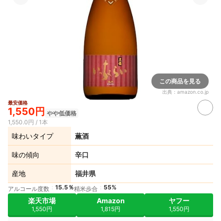
この商品を見る
出典：
amazon.co.jp
最安価格
1,550円
やや低価格
1,550.0円 / 1本
味わいタイプ
薫酒
味の傾向
辛口
産地
福井県
15.5％
55%
アルコール度数
精米歩合
楽天市場
Amazon
ヤフー
1,550円
1,815円
1,550円