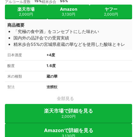
15%
55%
アルコール度数
精米歩合
楽天市場
Amazon
ヤフー
2,000円
3,130円
2,000円
商品概要
「究極の食中酒」をコンセプトにした味わい
国内外の品評会での受賞実績
精米歩合55%の宮城県産蔵の華などを使用した酸味とキレ
日本酒度
+4度
酸度
1.6度
米の種類
蔵の華
製法
速醸酛
全部見る
楽天市場で詳細を見る
2,000円
Amazonで詳細を見る
3,130円