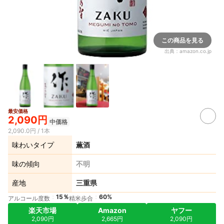
この商品を見る
出典：
amazon.co.jp
最安価格
2,090円
中価格
2,090.0円 / 1本
味わいタイプ
薫酒
味の傾向
不明
産地
三重県
15％
60%
アルコール度数
精米歩合
楽天市場
Amazon
ヤフー
2,090円
2,665円
2,090円