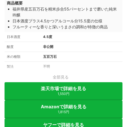
商品概要
福井県産五百万石を精米歩合55パーセントまで磨いた純米
吟醸
日本酒度プラス4.5かつアルコール分15.5度の仕様
フルーティーな香りと深いうまさの調和が特徴の商品
日本酒度
4.5度
酸度
非公開
米の種類
五百万石
製法
不明
全部見る
楽天市場で詳細を見る
1,550円
Amazonで詳細を見る
1,815円
ヤフーで詳細を見る