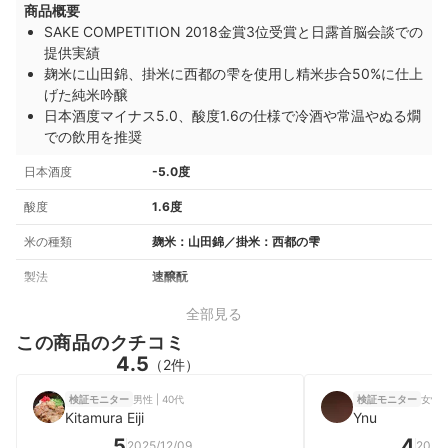
商品概要
SAKE COMPETITION 2018金賞3位受賞と日露首脳会談での
提供実績
麹米に山田錦、掛米に西都の雫を使用し精米歩合50%に仕上
げた純米吟醸
日本酒度マイナス5.0、酸度1.6の仕様で冷酒や常温やぬる燗
での飲用を推奨
日本酒度
-5.0度
酸度
1.6度
米の種類
麹米：山田錦／掛米：西都の雫
製法
速醸酛
全部見る
この商品のクチコミ
4.5
（2件）
男性 | 40代
女性 |
検証モニター
検証モニター
Kitamura Eiji
Ynu
5
4
2025/12/09
2025/