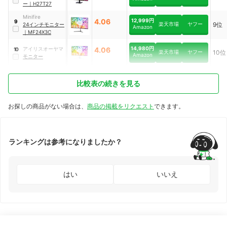
ー
｜
H27T27
Minifire
4.06
12,999円
9
楽天市場
ヤフー
9位
24インチモニター
Amazon
｜
‎MF24X3C
14,980円
アイリスオーヤマ
4.06
10
楽天市場
ヤフー
10位
Amazon
モニター
比較表の続きを見る
お探しの商品がない場合は、
商品の掲載をリクエスト
できます。
ランキングは参考になりましたか？
はい
いいえ