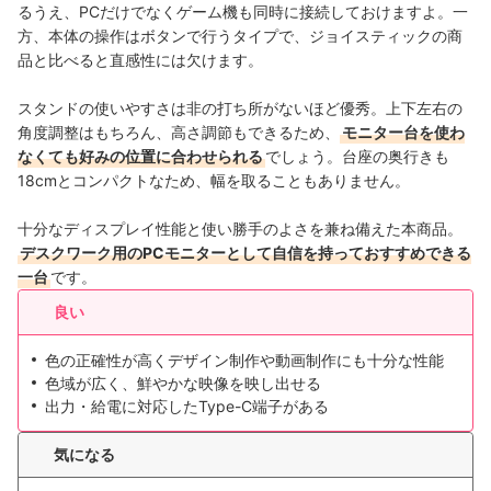
るうえ、PCだけでなくゲーム機も同時に接続しておけますよ。⼀
⽅、本体の操作はボタンで⾏うタイプで、ジョイスティックの商
品と⽐べると直感性には⽋けます。
スタンドの使いやすさは⾮の打ち所がないほど優秀。上下左右の
⾓度調整はもちろん、⾼さ調節もできるため、
モニター台を使わ
なくても好みの位置に合わせられる
でしょう。台座の奥⾏きも
18cmとコンパクトなため、幅を取ることもありません。
⼗分なディスプレイ性能と使い勝⼿のよさを兼ね備えた本商品。
デスクワーク⽤のPCモニターとして⾃信を持っておすすめできる
⼀台
です。
良い
⾊の正確性が⾼くデザイン制作や動画制作にも⼗分な性能
⾊域が広く、鮮やかな映像を映し出せる
出⼒・給電に対応したType-C端⼦がある
気になる