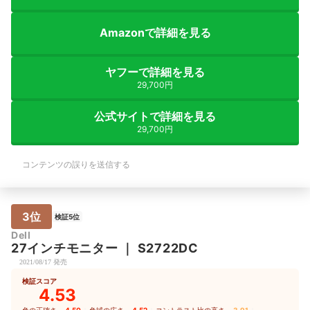
方向）に回転させる
が唯一残念なポイント
Amazonで詳細を見る
しているので、水平
いならモニターアー
夫が必要です。
ヤフーで詳細を見る
29,700円
公式サイトで詳細を見る
29,700円
コンテンツの誤りを送信する
3位
検証5位
Dell
27インチモニター
｜
S2722DC
2021/08/17 発売
検証スコア
4.53
色の正確さ
4.50
色域の広さ
4.52
コントラスト比の高さ
3.91