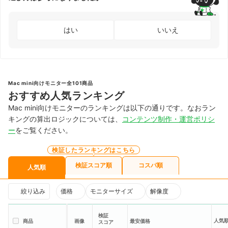
はい
いいえ
Mac mini向けモニター全101商品
おすすめ人気ランキング
Mac mini向けモニターのランキングは以下の通りです。なおラン
キングの算出ロジックについては、
コンテンツ制作・運営ポリシ
ー
をご覧ください。
検証したランキングはこちら
検証スコア順
コスパ順
人気順
絞り込み
価格
モニターサイズ
解像度
検証
人気
商品
画像
最安価格
スコア