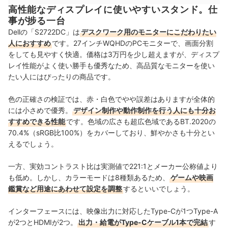
⾼性能なディスプレイに使いやすいスタンド。仕
事が捗る⼀台
Dellの「S2722DC」は
デスクワーク⽤のモニターにこだわりたい
⼈におすすめ
です。27インチWQHDのPCモニターで、画⾯分割
をしても⾒やすく快適。価格は3万円を少し超えますが、ディスプ
レイ性能がよく使い勝⼿も優秀なため、⾼品質なモニターを使い
たい⼈にはぴったりの商品です。
⾊の正確さの検証では、⾚・⽩⾊でやや誤差はありますが全体的
には⼩さめで優秀。
デザイン制作や動作制作を⾏う⼈にも⼗分お
すすめできる性能
です。⾊域の広さも超広⾊域であるBT.2020の
70.4%（sRGB比100%）をカバーしており、鮮やかさも⼗分とい
えるでしょう。
⼀⽅、実効コントラスト⽐は実測値で221:1とメーカー公称値より
も低め。しかし、カラーモードは8種類あるため、
ゲームや映画
鑑賞など⽤途にあわせて設定を調整
するといいでしょう。
インターフェースには、映像出⼒に対応したType-Cが1つType-A
が2つとHDMIが2つ。
出⼒・給電がType-Cケーブル1本で完結
す