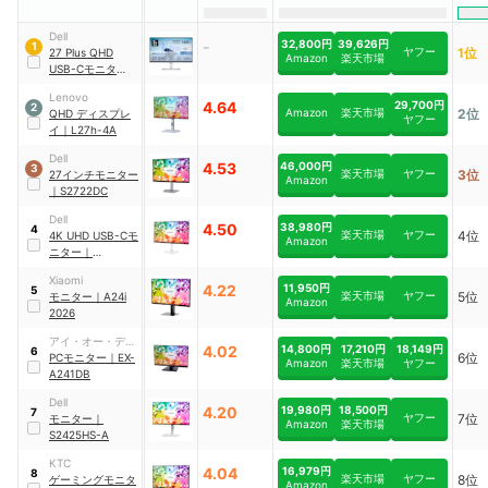
Dell
-
32,800円
39,626円
1
ヤフー
1位
27 Plus QHD
Amazon
楽天市場
USB-Cモニター
｜
S2725DC
Lenovo
4.64
29,700円
2
Amazon
楽天市場
2位
QHD ディスプレ
ヤフー
イ
｜
L27h-4A
Dell
4.53
46,000円
3
楽天市場
ヤフー
3位
27インチモニター
Amazon
｜
S2722DC
Dell
4.50
38,980円
4
楽天市場
ヤフー
4位
4K UHD USB-Cモ
Amazon
ニター
｜
S2722QC
Xiaomi
4.22
11,950円
5
楽天市場
ヤフー
5位
モニター
｜
A24i
Amazon
2026
アイ・オー・デー
4.02
14,800円
17,210円
18,149円
6
6位
タ機器
PCモニター
｜
EX-
Amazon
楽天市場
ヤフー
A241DB
Dell
4.20
19,980円
18,500円
7
ヤフー
7位
モニター
｜
Amazon
楽天市場
S2425HS-A
KTC
4.04
16,979円
8
楽天市場
ヤフー
8位
ゲーミングモニタ
Amazon