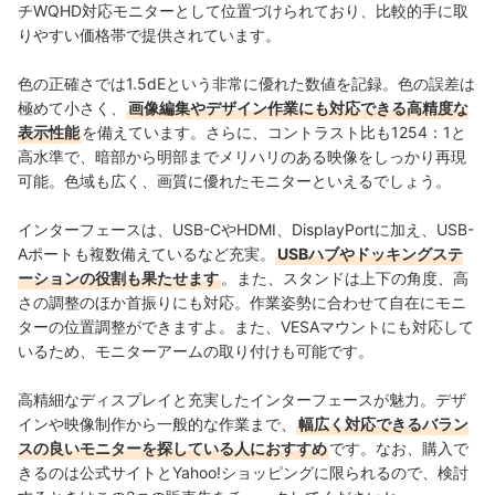
チWQHD対応モニターとして位置づけられており、比較的手に取
りやすい価格帯で提供されています。
色の正確さでは1.5dEという非常に優れた数値を記録。色の誤差は
極めて小さく、
画像編集やデザイン作業にも対応できる高精度な
表示性能
を備えています。さらに、コントラスト比も1254：1と
高水準で、暗部から明部までメリハリのある映像をしっかり再現
可能。色域も広く、画質に優れたモニターといえるでしょう。
インターフェースは、USB-CやHDMI、DisplayPortに加え、USB-
Aポートも複数備えているなど充実。
USBハブやドッキングステ
ーションの役割も果たせます
。また、スタンドは上下の角度、高
さの調整のほか首振りにも対応。作業姿勢に合わせて自在にモニ
ターの位置調整ができますよ。また、VESAマウントにも対応して
いるため、モニターアームの取り付けも可能です。
高精細なディスプレイと充実したインターフェースが魅力。デザ
インや映像制作から一般的な作業まで、
幅広く対応できるバラン
スの良いモニターを探している人におすすめ
です。なお、購入で
きるのは公式サイトとYahoo!ショッピングに限られるので、検討