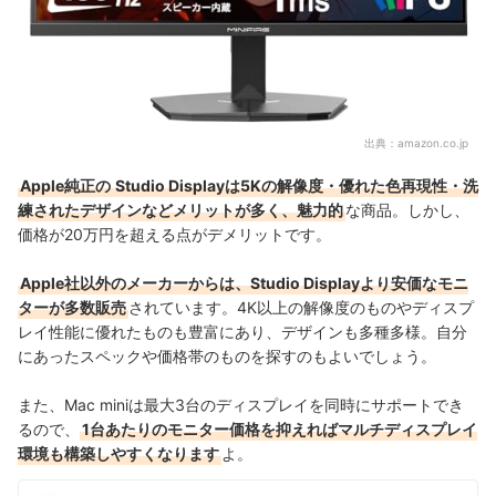
出典：
amazon.co.jp
Apple純正の
Studio Displayは5Kの解像度・優れた色再現性・洗
練されたデザインなどメリットが多く、魅力的
な商品。しかし、
価格が20万円を超える点がデメリットです。
Apple社以外のメーカーからは、Studio Displayより安価なモニ
ターが多数販売
されています。4K以上の解像度のものやディスプ
レイ性能に優れたものも豊富にあり、デザインも多種多様。自分
にあったスペックや価格帯のものを探すのもよいでしょう。
また、Mac miniは最大3台のディスプレイを同時にサポートでき
るので、
1台あたりのモニター価格を抑えればマルチディスプレイ
環境も構築しやすくなります
よ。