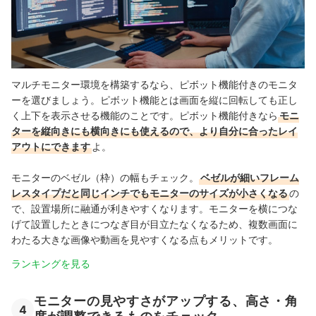
マルチモニター環境を構築するなら、ピボット機能付きのモニタ
ーを選びましょう。ピボット機能とは画面を縦に回転しても正し
く上下を表示させる機能のことです。ピボット機能付きなら
モニ
ターを縦向きにも横向きにも使えるので、より自分に合ったレイ
アウトにできます
よ
。
モニターのベゼル（枠）の幅もチェック。
ベゼルが細いフレーム
レスタイプだと同じインチでもモニターのサイズが小さくなる
の
で、設置場所に融通が利きやすくなります。モニターを横につな
げて設置したときにつなぎ目が目立たなくなるため、複数画面に
わたる大きな画像や動画を見やすくなる点もメリットです。
ランキングを見る
モニターの見やすさがアップする、高さ・角
4