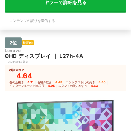
ヤフーで詳細を見る
コンテンツの誤りを送信する
2位
検証1位
Lenovo
QHD ディスプレイ
｜
L27h-4A
2024/08/13 発売
検証スコア
4.64
色の正確さ
4.71
｜
色域の広さ
4.48
｜
コントラスト比の高さ
4.40
｜
インターフェースの充実度
4.95
｜
スタンドの使いやすさ
4.63