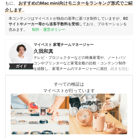
もに、
おすすめのMac mini向けモニターをランキング形式でご紹
介します
。
本コンテンツはマイベストが独自の基準に基づき制作していますが、
EC
サイトやメーカー等から送客手数料を受領
しており、プロモーションを
含みます。
制作・運営ポリシー
マイベスト 家電チームマネージャー
久我和真
テレビ・プロジェクターなどの映像家電や、ノートパソ
コンやプリンターなど家電全般の比較・コンテンツ制作
ガイド
を経験し、家電チームのマネージャーに就任。キャリブ
…続きを読む
レーションソフトを用いたテレビ・プロジェクターの画
質測定を設計したり、ノートパソコンのベンチマークテ
すべての検証は
ストに取り組んだりしてきた。「ユーザーにとってベス
マイベストが行っています
トな選択体験を提供する」ことを心がけて、コンテンツ
制作を行っている。
久我和真のプロフィール