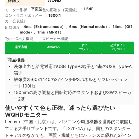
解像度
WQHD
平面型
1.5dE
モニター形状
色の正確さ（実測値）
コントラスト比（メー
1500:1
カー公表値）
4ms（Extreme mode）、6ms（Normal mode）、14ms（Off
応答速度
mode）、1ms（MPRT）
Type-C出力機能
スピーカー機能
ヤフー
公式サイト
楽天市場
Amazon
29,700円
29,700円
商品概要
映像出力と給電対応のUSB Type-C端子と4基のUSB Type-A
端子
解像度2560x1440の27インチIPSパネルとリフレッシュレ
ート100Hz
150mmの高さ調整と回転対応のスタンドおよび3Wスピーカ
ー2基
使いやすくて色も正確。迷ったら選びたい
WQHDモニター
Lenovo（中国・北京）は、パソコンや周辺機器を世界的に展開し
ている大手ITブランドです。「L27h-4A」は、同社のスタンダー
ドモデルのなかでも、画質・機能ともにバランスに優れた27イン