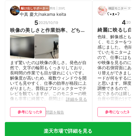
女性 |
駆け出しサポーター
男性 | 20代
検証モニター
ʕ•ᴥ•ʔ
中真 慶大/nakama keita
4
5
2025/
2025/10/19
綺麗に映るし白
映像の美しさと作業効率、どちら
い。水平回転で
も満足できる理想のモニター
色味、解像感ともに
く、モニターをつけ
感じました。 色味
ていたモニターより
ので、仕事にはもち
まず驚いたのは映像の美しさ。発色が自
や映像を見るのにも
然で、文字の輪郭もくっきりしており、
体の右側背面にある
長時間の作業でも目が疲れにくいです。
り替えができました
解像度が高いため、複数ウィンドウを開
ードが何をするにも
いても見やすく、仕事の効率が格段に上
と思います。輝度や
がりました。普段はプロジェクターでテ
調整できるので、自
レビを観ていますが、このモニターの映
定できるのは嬉しい
像も非常に綺麗で、昼間は自然とこちら
台座や背面だけでな
詳細を見る
で動画を楽しむことが増えそうです。デ
のがかわいいと思い
ザインもシンプルでスタイリッシュ。デ
体は白なのにベゼル
参考になった
9
参考になった
3
問題を報告
スク上の雰囲気を壊さず、機能性と美観
も多いので、白色に
を両立した素晴らしい一台です。
している人にはおす
プレイの上下移動は
高さの調整は軽い力
楽天市場で詳細を見る
ただ、付属のスタン