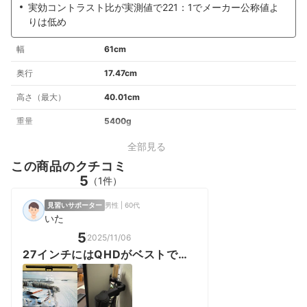
実効コントラスト⽐が実測値で221：1でメーカー公称値よ
りは低め
幅
61cm
奥行
17.47cm
高さ（最大）
40.01cm
重量
5400g
全部見る
この商品のクチコミ
5
（1件）
見習いサポーター
男性 | 60代
いた
5
2025/11/06
27インチにはQHDがベストでし
た