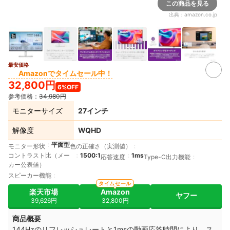
この商品を見る
出典：
amazon.co.jp
最安価格
6+
Amazonでタイムセール中！
32,800円
6%OFF
参考価格：
34,980円
モニターサイズ
27インチ
解像度
WQHD
平面型
モニター形状
色の正確さ（実測値）
コントラスト比（メー
1500:1
1ms
応答速度
Type-C出力機能
カー公表値）
スピーカー機能
タイムセール
楽天市場
Amazon
ヤフー
39,626円
32,800円
商品概要
144Hzのリフレッシュレートと1msの動画応答時間により、ス