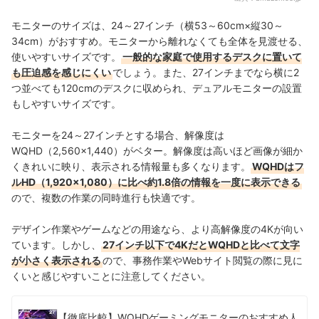
モニターのサイズは、24～27インチ（横53～60cm×縦30～
34cm）がおすすめ。モニターから離れなくても全体を見渡せる、
使いやすいサイズです。
一般的な家庭で使用するデスクに置いて
も圧迫感を感じにくい
でしょう。また、27インチまでなら横に2
つ並べても120cmのデスクに収められ、デュアルモニターの設置
もしやすいサイズです。
モニターを24～27インチとする場合、解像度は
WQHD（2,560×1,440）がベター。解像度は高いほど画像が細か
くきれいに映り、表示される情報量も多くなります。
WQHDはフ
ルHD（1,920×1,080）に比べ約1.8倍の情報を一度に表示できる
ので、複数の作業の同時進行も快適です。
デザイン作業やゲームなどの用途なら、より高解像度の4Kが向い
ています。しかし、
27インチ以下で4KだとWQHDと比べて文字
が小さく表示される
ので、事務作業やWebサイト閲覧の際に見に
くいと感じやすいことに注意してください。
【徹底比較】WQHDゲーミングモニターのおすすめ人