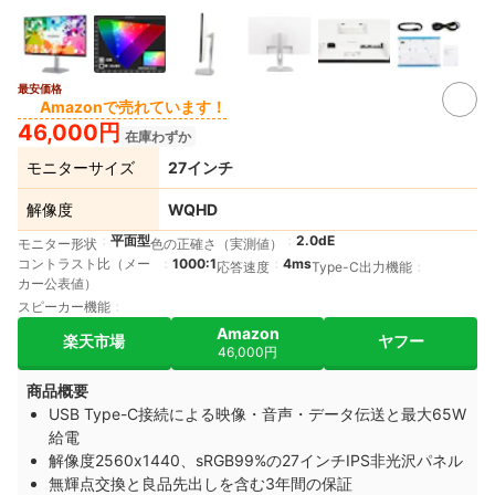
最安価格
Amazonで売れています！
46,000円
在庫わずか
モニターサイズ
27インチ
解像度
WQHD
平面型
2.0dE
モニター形状
色の正確さ（実測値）
コントラスト比（メー
1000:1
4ms
応答速度
Type-C出力機能
カー公表値）
スピーカー機能
Amazon
楽天市場
ヤフー
46,000円
商品概要
USB Type-C接続による映像・音声・データ伝送と最大65W
給電
解像度2560x1440、sRGB99%の27インチIPS非光沢パネル
無輝点交換と良品先出しを含む3年間の保証