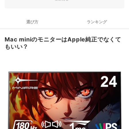
マルチモニター環境を作るならピボット機能付きを選択。ベゼ
3
ルの細さにも注目
選び方
ランキング
モニターの見やすさがアップする、高さ・角度が調整できるも
4
のをチェック
Mac miniのモニターはApple純正でなくて
Mac mini向けモニター全101商品おすすめ人気ランキング
もいい？
売れ筋の人気Mac mini向けモニター全56商品を徹底比較！
モニター以外に必要な周辺機器もあわせてチェック！
▼モニターのカテゴリー一覧はこちら▼
Mac mini向けモニターの売れ筋ランキングもチェック！