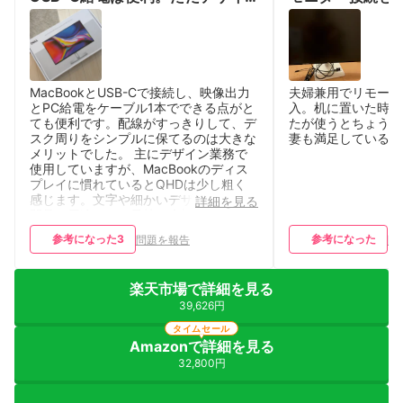
ン用途なら4Kがおすすめ
る
MacBookとUSB-Cで接続し、映像出力
夫婦兼用でリモート
とPC給電をケーブル1本でできる点がと
入。机に置いた時は
ても便利です。配線がすっきりして、デ
たが使うとちょうど
スク周りをシンプルに保てるのは大きな
妻も満足している
メリットでした。 主にデザイン業務で
使用していますが、MacBookのディス
プレイに慣れているとQHDは少し粗く
感じます。文字や細かいデザインを長時
詳細を見る
間見る用途では、予算に余裕があるなら
4Kモデルを選べばよかったと思いまし
参考になった
3
参考になった
問題を報告
問
た。 一方で、モニター自体のデザイン
はシンプルでスタイリッシュなので気に
入っています。USB-C給電対応でコスト
楽天市場で詳細を見る
パフォーマンスは高いですが、
IllustratorやPhotoshopなどデザイン作
39,626円
業がメインの方は、解像度も考慮して選
タイムセール
ぶことをおすすめします。
Amazonで詳細を見る
32,800円