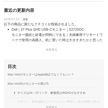
最近の更新内容
2026.07.22
更新
以下の商品に新たなクチコミが投稿されました。
Dell｜27 Plus QHD USB-Cモニター｜S2725DC
モニター接続と給電が同時にできる｜夫婦兼用でリモートワ
ークで使用の為購入。机に置いた時は大きすぎたかと思った
が使うとちょうど良く感じ、主に使う妻も満足している
全部見る
目次
Mac miniのモニターはApple純正でなくてもいい？
Mac mini向けモニターの選び方
1
サイズは24～27インチ、解像度はWQHDがおすすめ
デザイン、動画編集などクリエイター用途なら色の精度がΔE<2
2
のものを
全部見る