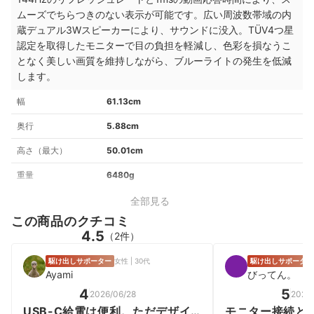
ムーズでちらつきのない表示が可能です。広い周波数帯域の内
蔵デュアル3Wスピーカーにより、サウンドに没入。TÜV4つ星
認定を取得したモニターで目の負担を軽減し、色彩を損なうこ
となく美しい画質を維持しながら、ブルーライトの発生を低減
します。
幅
61.13cm
奥行
5.88cm
高さ（最大）
50.01cm
重量
6480g
全部見る
この商品のクチコミ
4.5
（2件）
駆け出しサポーター
女性 | 30代
駆け出しサポーター
Ayami
びってん。
4
5
2026/06/28
2026/
USB-C給電は便利。ただデザイ
モニター接続と