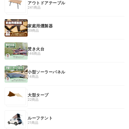
アウトドアテーブル
241商品
家庭用燻製器
39商品
焚き火台
146商品
小型ソーラーパネル
14商品
大型タープ
22商品
ルーフテント
21商品