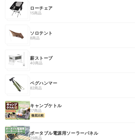
ローチェア
15商品
ソロテント
8商品
薪ストーブ
40商品
ペグハンマー
82商品
キャンプケトル
17商品
徹底比較
ポータブル電源用ソーラーパネル
29商品