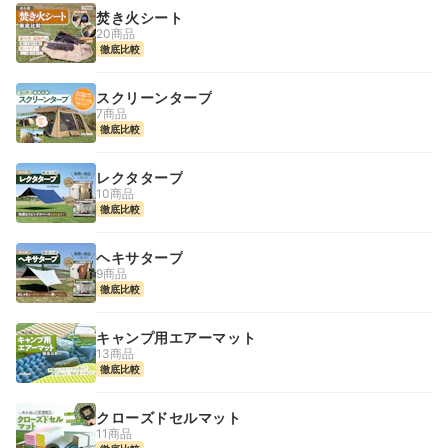
焚き火シート
20商品
徹底比較
スクリーンタープ
7商品
徹底比較
レクタタープ
10商品
徹底比較
ヘキサタープ
9商品
徹底比較
キャンプ用エアーマット
13商品
徹底比較
クローズドセルマット
11商品