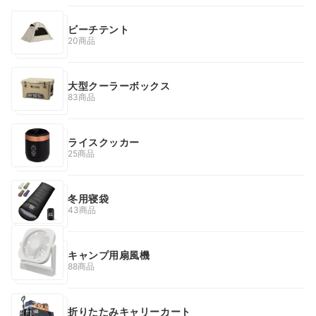
ビーチテント
20商品
大型クーラーボックス
83商品
ライスクッカー
25商品
冬用寝袋
43商品
キャンプ用扇風機
88商品
折りたたみキャリーカート