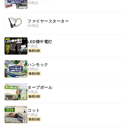
55商品
ファイヤースターター
40商品
LED懐中電灯
11商品
徹底比較
ハンモック
59商品
徹底比較
タープポール
11商品
徹底比較
コット
11商品
徹底比較