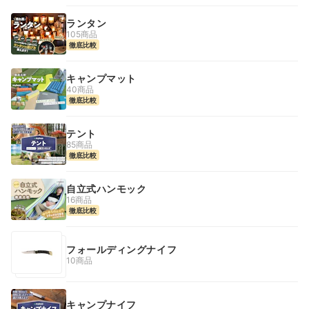
ランタン
105商品
徹底比較
キャンプマット
40商品
徹底比較
テント
85商品
徹底比較
自立式ハンモック
16商品
徹底比較
フォールディングナイフ
10商品
キャンプナイフ