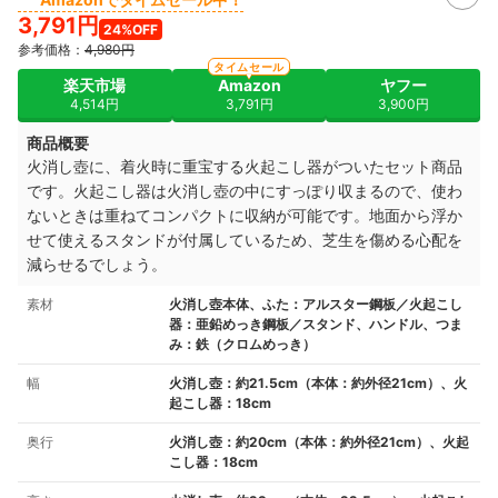
3,791円
24%OFF
参考価格：
4,980円
タイムセール
楽天市場
Amazon
ヤフー
4,514円
3,791円
3,900円
商品概要
火消し壺に、着火時に重宝する火起こし器がついたセット商品
です。火起こし器は火消し壺の中にすっぽり収まるので、使わ
ないときは重ねてコンパクトに収納が可能です。地面から浮か
せて使えるスタンドが付属しているため、芝生を傷める心配を
減らせるでしょう。
素材
火消し壺本体、ふた：アルスター鋼板／火起こし
器：亜鉛めっき鋼板／スタンド、ハンドル、つま
み：鉄（クロムめっき）
幅
火消し壺：約21.5cm（本体：約外径21cm）、火
起こし器：18cm
奥行
火消し壺：約20cm（本体：約外径21cm）、火起
こし器：18cm