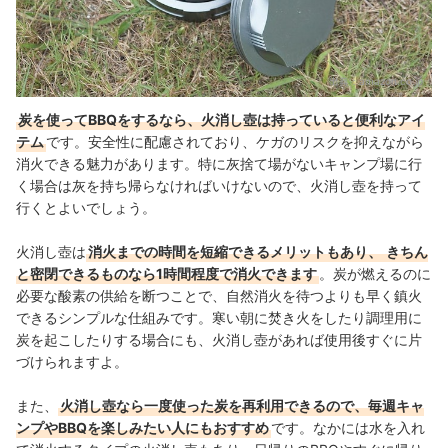
出典：
amazon.co.jp
炭を使ってBBQをするなら、火消し壺は持っていると便利なアイ
テム
です。安全性に配慮されており、ケガのリスクを抑えながら
消火できる魅力があります。特に灰捨て場がないキャンプ場に行
く場合は灰を持ち帰らなければいけないので、火消し壺を持って
行くとよいでしょう。
火消し壺は
消火までの時間を短縮できるメリットもあり、
きちん
と密閉できるものなら1時間程度で消火できます
。炭が燃えるのに
必要な酸素の供給を断つことで、自然消火を待つよりも早く鎮火
できるシンプルな仕組みです。寒い朝に焚き火をしたり調理用に
炭を起こしたりする場合にも、火消し壺があれば使用後すぐに片
づけられますよ。
また、
火消し壺なら一度使った炭を再利用できるので、毎週キャ
ンプやBBQを楽しみたい人にもおすすめ
です。なかには水を入れ