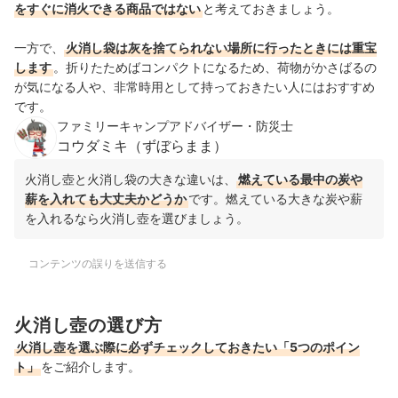
をすぐに消火できる商品ではない
と考えておきましょう
。
一方で、
火消し袋は灰を捨てられない場所に行ったときには重宝
します
。折りたためばコンパクトになるため、
荷物がかさばるの
が気になる人や、
非常時用として持っておきたい人にはおすすめ
です。
ファミリーキャンプアドバイザー・防災士
コウダミキ（ずぼらまま）
火消し壺と火消し袋の大きな違いは、
燃えている最中の炭や
薪を入れても大丈夫かどうか
です。燃えている大きな炭や薪
を入れるなら火消し壺を選びましょう。
コンテンツの誤りを送信する
火消し壺の選び方
火消し壺を選ぶ際に必ずチェックしておきたい「5つのポイン
ト」
をご紹介します。