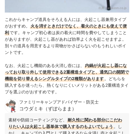
出典：
amazon.co.jp
これからキャンプ道具をそろえる人には、火起こし器兼用タイプ
が
おすすめ。
火を消すときだけでなく、着火のときにも使えて便
利
です。
キャンプ初心者は炭の着火に時間を費やしてしまうこと
がありますが、火起こし器があれば効率よく火を起こせますよ。
別々の
道具を
用意するより荷物がかさばらないのもうれしいポイ
ントです。
なお、火起こし機能のある火消し壺には、
内鍋が火起こし器にな
っており取り外して使用できる2重構造タイプと、通気口の開閉で
機能を切り替えるシングルタイプの2種類があります
。どちらを
購入するか迷ったら、熱くなりにくいメリットがある2重構造タイ
プを選ぶのがおすすめです。
ファミリーキャンプアドバイザー・防災士
コウダミキ（ずぼらまま）
素材や防錆コーティングなど、
耐久性に関わる部分にこだわ
りたい人は火起こし器単体で購入するのもよいでしょう
。し
かし、キャンプの入門として購入するなら火消し壺と火起こし