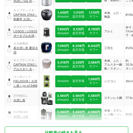
器：亜鉛めっ
こし
火消しつぼ 火起し
き鋼板／ハン
16c
器セット
｜
UG-
ドル、つる、
3245
キャプテンスタッ
取っ手：鉄
1,455円
1,170円
1,170円
本体、ふた：
4
グ
CAPTAIN STAG
｜
約16
（クロムめっ
Amazon
楽天市場
ヤフー
陶器
和膳亭 火消しつぼ
き）
｜
MK-1474
ロゴスコーポレー
外寸
7,900円
9,125円
8,785円
5
ション
LOGOS
｜
LOGOS
アルミ
17c
Amazon
楽天市場
ヤフー
寸：
ポータブル火消し
13.
壷
｜
81063128
納時
カネ由商店
7,090円
9,308円
8,042円
6
17.5
炭火消し壺 夏目火
三河土
約25
Amazon
楽天市場
ヤフー
消
キャプテンスタッ
本体、ふた：
約
3,016円
2,425円
2,566円
7
グ
CAPTAIN STAG
｜
アルスター鋼
20.
Amazon
楽天市場
ヤフー
板／スタン
タン
アルスター 火消し
ド、ハンド
む）
つぼ
｜
M-7570
ル、つまみ：
壺：
コンポジット
1,000円
8
鉄（クロムめ
17.5
Amazon
楽天市場
FIELDOOR
｜
火消
シリコン
30c
ヤフー
っき）
し袋
｜
ys-a13466
3,580円
3,580円
3,580円
STINBELL
9
ステンレス鋼
17.5
Amazon
楽天市場
ヤフー
火消し壺
本体：ステン
3,480円
3,480円
4,096円
OUTBEAR
10
レス鋼／パッ
約16
Amazon
楽天市場
ヤフー
火消しつぼ
キン：シリコ
ンゴム／袋：
帆布
比較表の続きを見る