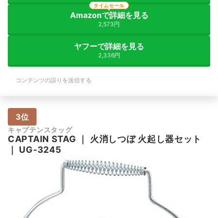
タイムセール
Amazonで詳細を見る
2,573円
ヤフーで詳細を見る
2,336円
コンテンツの誤りを送信する
3位
キャプテンスタッグ
CAPTAIN STAG
｜
火消しつぼ 火起し器セット
｜
UG-3245