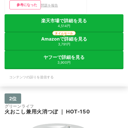
えカスや不完全燃焼になった薪・灰など
参考になった
問題を報告
はきちんと消火・回収して市区町村指定
の方法でしっかりと処分してください
ね！
楽天市場で詳細を見る
4,514円
タイムセール
Amazonで詳細を見る
3,791円
ヤフーで詳細を見る
3,900円
コンテンツの誤りを送信する
2位
グリーンライフ
火おこし兼用火消つぼ
｜
HOT-150