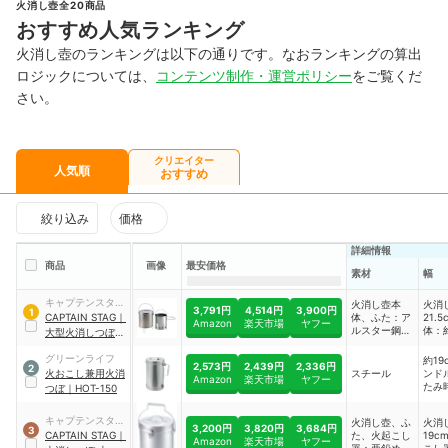
火消し壺全20商品
おすすめ人気ランキング
火消し壺のランキングは以下の通りです。なおランキングの算出
ロジックについては、
コンテンツ制作・運営ポリシー
をご覧くだ
さい。
クリエイター
人気順
おすすめ
絞り込み
価格
詳細情報
商品
画像
最安価格
素材
幅
キャプテンスタッ
火消し壺本
火消
3,791円
4,514円
3,900円
1
グ
CAPTAIN STAG
｜
体、ふた：ア
21.
Amazon
楽天市場
ヤフー
ルスター鋼板
体：
大型火消しつぼ 火
／火起こし
21c
起し器セット
｜
器：亜鉛めっ
起こ
グリーンライフ
約19
M-6625
2,573円
2,439円
2,336円
2
き鋼板／スタ
18c
火おこし兼用火消
スチール
ンド
Amazon
楽天市場
ヤフー
ンド、ハンド
たみ
つぼ
｜
HOT-150
ル、つまみ：
鉄（クロムめ
キャプテンスタッ
っき）
火消し壺、ふ
火消
3,200円
3,820円
3,684円
3
グ
CAPTAIN STAG
｜
た、火起こし
19c
Amazon
楽天市場
ヤフー