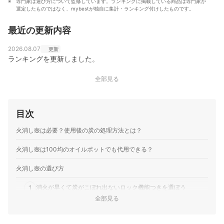
専門家は選び方について監修しています。ランキングに掲載している商品は専門家が
アウトドアライター、アウトドア誌への寄稿、アウトド
選定したものではなく、mybestが独自に集計・ランキング付けしたものです。
ア記事監修、YouTubeチャンネルでキャンプ場紹介など
幅広い分野で活躍中。 公式ブログ：
最近の更新内容
https://www.zubora-mom.com/
コウダミキ（ずぼらまま）のプロフィール
2026.08.07
更新
ランキングを更新しました。
全部見る
目次
火消し壺は必要？使用後の炭の処理方法とは？
火消し壺は100均のオイルポットでも代用できる？
火消し壺の選び方
1
消火が早くて炭がこぼれ出ないロック機能つきを選ぼう
全部見る
2
キャンプで持ち運びをするなら取っ手つきがおすすめ