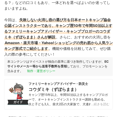
る？」などの口コミもあり、一体どれを選べばよいのか迷ってし
まいますよね。
今回は、
失敗しない火消し壺の選び方を日本オートキャンプ協会
公認インストラクターであり、キャンプ歴10年で年間50泊以上す
るファミリーキャンプアドバイザー・キャンプブロガーのコウダ
ミキ（ずぼらまま）さんが解説
。さらに、おすすめの火消し壺を
Amazon・楽天市場・Yahoo!ショッピングの売れ筋から人気ラン
キング形式でご紹介します
。機能や価格を比較してみて、ぜひ購
入の際の参考にしてください！
本コンテンツはマイベストが独自の基準に基づき制作していますが、
EC
サイトやメーカー等から送客手数料を受領
しており、プロモーションを
含みます。
制作・運営ポリシー
ファミリーキャンプアドバイザー・防災士
コウダミキ（ずぼらまま）
キャンプ歴15年以上、年間50泊以上するキャンプブロガ
ーで、オートキャンプインストラクター講師も勤める。
ガイド
夫と子ども3人、柴犬2匹の大家族で、犬連れキャンプか
…続きを読む
ら車中泊、ソロキャンプなどなんでも全力で楽しむ。お
ぎやはぎのハピキャン、CAMP HACK、LANTERNなどの