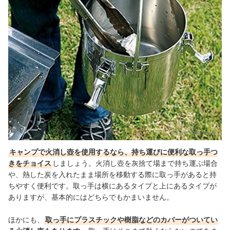
出典：
amazon.co.jp
キャンプで火消し壺を使用するなら、持ち運びに便利な取っ手つ
きをチョイス
しましょう。火消し壺を灰捨て場まで持ち運ぶ場合
や、熱した炭を入れたまま場所を移動する際に取っ手があると持
ちやすく便利です。取っ手は横にあるタイプと上にあるタイプが
ありますが、基本的にはどちらでもかまいません。
ほかにも、
取っ手にプラスチックや樹脂などのカバーがついてい