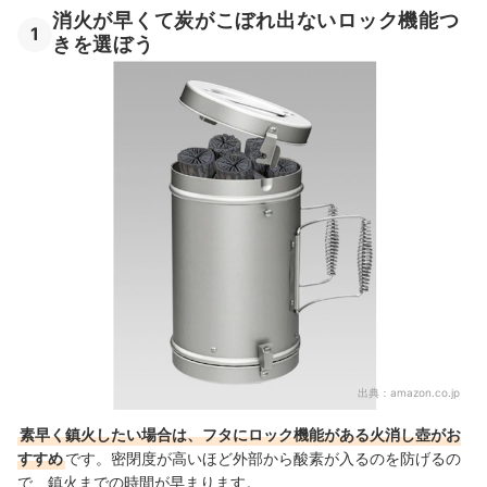
消火が早くて炭がこぼれ出ないロック機能つ
1
きを選ぼう
出典：
amazon.co.jp
素早く鎮火したい場合は、フタにロック機能がある火消し壺がお
すすめ
です。密閉度が高いほど外部から酸素が入るのを防げるの
で、鎮火までの時間が早まります。