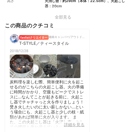
高さ
火消し壺：約29cm（本体：22.5cm）、火起こし
器：20cm
全部見る
この商品のクチコミ
湘南キャンパー/アウトドアブロガー/動画クリエイター
favlistクリエイター
T-STYLE／ティースタイル
2018/12/28
1
炭料理を楽しむ際、簡単便利に火を起こ
せるのがこちらの火起こし器。火の準備
に時間がかかり、空腹もピークでストレ
スに…なんてことが起きる前に、火起こ
し器でチャチャっと火を作りましょう！
焚き火したいのに太い薪しかない…とい
う場合にも、火起こし器と少しの枝・紙
類があれば簡単に火が入ります。 ま
た、この火起こし器は「火消し壺」とし
詳細を見る
ての機能も兼ね備えているので、キャン
プ場を撤収する際にも大活躍です。 燃