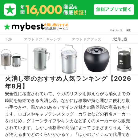
火消し壺おすすめ
商品比較サービス
マイページ
検索
火消し壺
TOP
アウトドア・キャンプ
アウトドアグッズ
火消し壺のおすすめ人気ランキング【2026
年8月】
安全性に考慮されていて、ケガのリスクを抑えながら消火までの
時間を短縮できる火消し壺。なかには移動や持ち運びに便利な取
っ手つきや、温かみのあるデザインが魅力の陶器製の商品もあり
ます。ロゴスやキャプテンスタッグ・カワセなどの有名メーカー
をはじめ、グリーンライフやキンカなど多くのメーカーから販売
されています。しかし価格帯や商品によってさまざまなうえ「火
が消えるまでどのくらいかかる？」「ほかのアイテムで代用でき