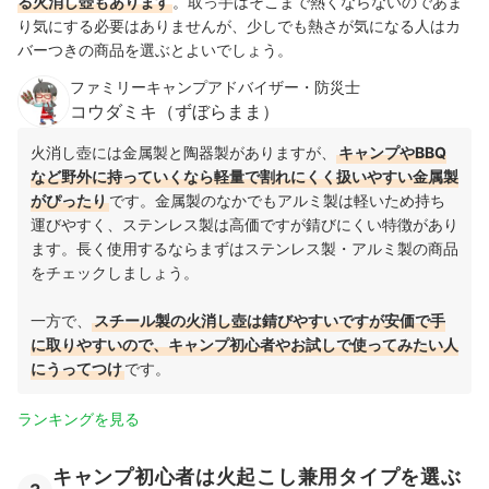
る火消し壺もあります
。取っ手はそこまで熱くならないのであま
り気にする必要はありませんが、少しでも熱さが気になる人はカ
バーつきの商品を選ぶとよいでしょう。
ファミリーキャンプアドバイザー・防災士
コウダミキ（ずぼらまま）
火消し壺には金属製と陶器製がありますが、
キャンプやBBQ
など野外に持っていくなら軽量で割れにくく扱いやすい金属製
がぴったり
です。金属製のなかでもアルミ製は軽いため持ち
運びやすく、ステンレス製は高価ですが錆びにくい特徴があり
ます。長く使用するならまずはステンレス製・アルミ製の商品
をチェックしましょう。
一方で、
スチール製の火消し壺は錆びやすいですが安価で手
に取りやすいので、キャンプ初心者やお試しで使ってみたい人
にうってつけ
です。
ランキングを見る
キャンプ初心者は火起こし兼用タイプを選ぶ