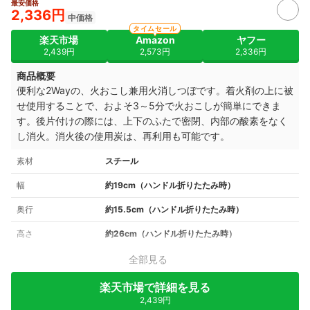
最安価格
2,336円
中価格
タイムセール
楽天市場
Amazon
ヤフー
2,439円
2,573円
2,336円
商品概要
便利な2Wayの、火おこし兼用火消しつぼです。着火剤の上に被
せ使用することで、
およそ3～5分で火おこしが簡単にできま
す。
後片付けの際には、
上下のふたで密閉、内部の酸素をなく
し消火
。
消火後の使用炭は、再利用も可能です。
素材
スチール
幅
約19cm（ハンドル折りたたみ時）
奥行
約15.5cm（ハンドル折りたたみ時）
高さ
約26cm（ハンドル折りたたみ時）
全部見る
楽天市場で詳細を見る
2,439円