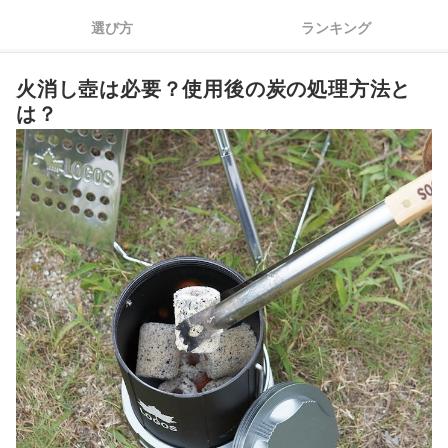
3
キャンプ初心者は火起こし兼用タイプを選ぶと便利！
選び方
ランキング
必要に合わせてサイズを決めよう！迷ったらスタンダードな5L
4
サイズがおすすめ
火消し壺は必要？使用後の炭の処理方法と
自宅でのBBQなら陶器タイプもおすすめ！錆びない・転がりに
5
は？
くいメリットも
火消し壺全20商品おすすめ人気ランキング
火消し壺の使い方をチェック！
火消し壺の売れ筋ランキングもチェック！