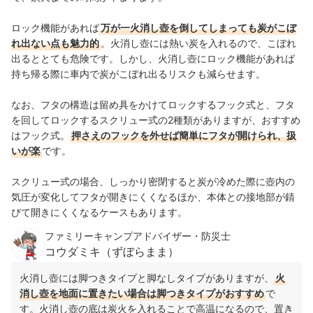
ロック機能があれば
万が一火消し壺を倒してしまっても炭がこぼ
れ出ない点も魅力的
。火消し壺には熱い炭を入れるので、こぼれ
出るととても危険です。しかし、火消し壺にロック機能があれば
持ち帰る際に車内で炭がこぼれ出るリスクも減らせます。
なお、フタの構造は留め具をかけてロックするフック式と、フタ
を回してロックするスクリュー式の2種類がありますが、
おすすめ
はフック式
。
押さえのフックを外せば簡単にフタが開けられ、扱
いが楽
です。
スクリュー式の場合、しっかり密閉すると炭が冷めた際に壺内の
気圧が変化してフタが開きにくくなるほか、
本体との接地部が錆
びて開きにくくなるケースもあります。
ファミリーキャンプアドバイザー・防災士
コウダミキ（ずぼらまま）
火消し壺には脚つきタイプと脚なしタイプがありますが、
火
消し壺を地面に置きたい場合は脚つきタイプがおすすめ
で
す。火消し壺の底は炭火を入れることで高温になるので、置き