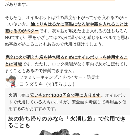
があります。
そもそも、オイルポットは油の温度が下がってから入れるのが正
しい使い方。
油よりもはるかに高温になる炭や薪を入れることは
避けるのがベター
です。灰や薪が燃えたまま入れるのはもちろん
NGですが、手をかざしてほのかに温かいと感じるレベルでも思わ
ぬ事故が起こることもあるので代用は避けましょう。
完全に火が消えた炭を持ち帰るためにオイルポットを使用するこ
とは可能
です。ただし、ロック機能がなく車内で灰がこぼれてし
まうこともあるので推奨できません。
ファミリーキャンプアドバイザー・防災士
コウダミキ（ずぼらまま）
火消し壺は
安いもので1000円台で手に入ります
。オイルポッ
トで代用している人もいますが、安全面を考慮して専用品を使
用するのがおすすめです。
灰の持ち帰りのみなら「火消し袋」で代用でき
ることも