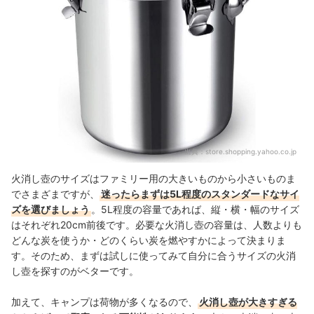
出典：
store.shopping.yahoo.co.jp
火消し壺のサイズはファミリー用の大きいものから小さいものま
でさまざまですが、
迷ったらまずは5L程度のスタンダードなサイ
ズを選びましょう
。5L程度の容量であれば、縦・横・幅のサイズ
はそれぞれ20cm前後です。
必要な火消し壺の容量は、人数よりも
どんな炭を使うか・どのくらい炭を燃やすかによって決まりま
す。そのため、まずは試しに使ってみて自分に合うサイズの火消
し壺を探すのがベターです。
加えて、キャンプは荷物が多くなるので、
火消し壺が大きすぎる