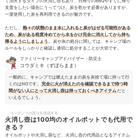
て消火するタイプの火消し壺もあり、日帰りのBBQやすぐに帰り
支度をしたい場合にうってつけ。炭を乾かす必要がありますが、
一度使用した炭を再利用できるのが魅力です。
ただし、
熱々の状態のまま水に入れると炭がはぜる可能性がある
ため、炭がある程度冷めてから水をかけ完全に消火してから持ち
帰るようにしましょう
。炭や灰の処分に関しては、キャンプ場の
ルールをしっかりと確認し適切に処分することが大切です。
ファミリーキャンプアドバイザー・防災士
コウダミキ（ずぼらまま）
一般的に、キャンプでは燃えたままの炭を灰捨て場に持って行
くのはNGです。
完全に火が消えたのを確認できるまで待つ時
間がない人にとって火消し壺は持っておくべきアイテム
だと
いえるでしょう。
コンテンツの誤りを送信する
火消し壺は100均のオイルポットでも代用で
きる？
オイルポットや火消し袋など、火消し壺の代用品となるアイテム