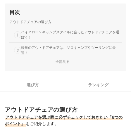
目次
アウトドアチェアの選び方
ハイ？ロー？キャンプスタイルに合ったアウトドアチェアを選
1
ぼう！
軽量のアウトドアチェアは、ソロキャンプやツーリングに最
2
適！
全部見る
3
大勢でのレジャーやキャンプにはアウトドアベンチもおすすめ
アウトドアチェアの収納方法は重視するポイントに合わせて選
4
ぼう！
選び方
ランキング
5
なかにはリクライニングやロッキング機能がついているものも
6
ブランド・メーカーごとの特徴にも注目
アウトドアチェアの選び方
キャンプ用ハイチェアのおすすめ人気ランキング
アウトドアチェアを選ぶ際に必ずチェックしておきたい「6つの
ポイント」
をご紹介します。
ローチェアのおすすめ人気ランキング