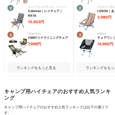
ニューウェルブランズ・ジャパン
ロゴスコーポ
2
2
Coleman
｜
レイチェア
｜
LOGOS
｜
あ
NX18
3,980円
10,603円
DesertFox
Helinox
3
3
2WAYリクライニングチェア
チェアワン
7,999円
14,960円
ランキングをもっと見る
ランキングをもっ
キャンプ用ハイチェアのおすすめ人気ランキ
ング
キャンプ用ハイチェアのおすすめ人気ランキングは以下の通りで
す。