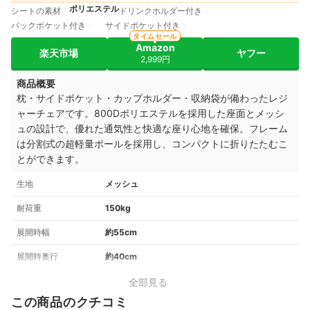
ポリエステル
シートの素材
ドリンクホルダー付き
バックポケット付き
サイドポケット付き
タイムセール
Amazon
楽天市場
ヤフー
2,999円
商品概要
枕・サイドポケット・カップホルダー・収納袋が備わったレジ
ャーチェアです。800Dポリエステルを採用した座面とメッシ
ュの設計で、優れた通気性と快適な座り心地を確保。フレーム
は分割式の超軽量ポールを採用し、コンパクトに折りたたむこ
とができます。
生地
メッシュ
耐荷重
150kg
展開時幅
約55cm
展開時奥行
約40cm
全部見る
この商品のクチコミ