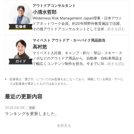
アウトドアコンサルタント
小清水哲郎
Wilderness Risk Management Japan理事・日本アウト
ドアネットワーク会員。約20年間野外教育施設で活躍。
監修者
その後アウトドアコンサルタントとして企画・開発をは
…続きを読む
じめ、自然環境やアウトドア活動に関する豊富な知識と
経験を活かし、チームビルディング・教育研修も行う。
マイベスト アウトドア・カーバイク用品担当
アウトドアギアの商品検証や、自治体の青少年育成事業
高村悠
の講師などもつとめる。
マイベスト入社後、キャンプ・釣り・登山・スキー・ス
小清水哲郎のプロフィール
ノボなどのアウトドア用品から、自動車・自転車用品ま
ガイド
で幅広くコンテンツ制作を担当。今までに500以上の商
…続きを読む
品を検証してきた実績を持つ。専門家への取材を重ねて
知識を深め、「わかりやすい情報で、一人ひとりにぴっ
監修者は「選び方」についてのみ監修をおこなっており、掲載している商品・サービ
たりの選択肢を提案すること」をモットーに、コンテン
スは監修者が選定したものではありません。
ツ制作を行なっている。
高村悠のプロフィール
最近の更新内容
2026.08.08
更新
ランキングを更新しました。
全部見る