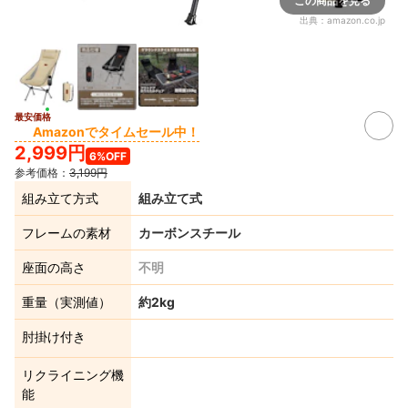
この商品を見る
出典：
amazon.co.jp
最安価格
Amazonでタイムセール中！
2,999円
6%OFF
参考価格：
3,199円
組み立て方式
組み立て式
フレームの素材
カーボンスチール
座面の高さ
不明
重量（実測値）
約2kg
肘掛け付き
リクライニング機
能