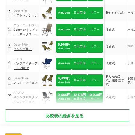
DesertFox
5
Amazon
楽天市場
ヤフー
折りたたみ式
ポリ
アウトドアチェア
ニューウェルブラ
6
Amazon
楽天市場
ヤフー
ンズ・ジャパン
Coleman
｜
レイチ
収束式
ポリ
ェアマックス
｜
2205814
6,999円
DesertFox
7
楽天市場
ヤフー
収束式
不明
Amazon
キャンプ椅子
ニトリ
8
Amazon
楽天市場
ヤフー
バタフライチェア
収束式
ポリ
｜
8670122
折りたたみ
4,999円
DesertFox
800
9
楽天市場
ヤフー
式、組み立て
Amazon
テル
アウトドアチェア
式
ARURU
9,480円
12,176円
10,938円
10
キャンプ用リクラ
収束式
ポリ
Amazon
楽天市場
ヤフー
イニングチェア
比較表の続きを見る