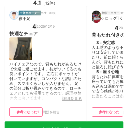
4.1
（12件）
男性 |
中堅サポーター
男性 | 30代
検証モニター
ケロッグTK
寝不足
4
2025/12/19
4
2026
快適なチェア
背もたれ付きの
3
：
安定感
人工芝のような不安
りは安定していまし
たり、前に傾くらい
んが、背もたれに重
ハイチェアなので、背もたれがあるだけ
と後ろに転びそうに
で快適に過ごせます。枕がついてるのも
5
：
座り心地
良いポイントです。 左右にポケットが
背もたれに体重を預
付いていますが、コンパクトな設計のた
座っていてもお尻が
め、スマホくらいしか入りません。 足
み込みは深めですが
の部分は折り畳みができるので、ローチ
で安心感感がありま
ェアとしても活用できるので、調理や焚
に当たることはあり
き火に向いてます。
詳細を見る
参考になった
1
参考になった
問題を報告
問