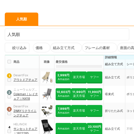
人気順
人気順
絞り込み
価格
組み立て方式
フレームの素材
座面の
詳細情報
商品
画像
最安価格
組み立て方式
シー
2,999円
DesertFox
1
楽天市場
ヤフー
組み立て式
ポリ
Amazon
アウトドアチェア
ニューウェルブラ
10,603円
11,990円
11,990円
2
ンズ・ジャパン
Coleman
｜
レイチ
収束式
ポリ
Amazon
楽天市場
ヤフー
ェア
｜
NX18
DesertFox
7,999円
3
楽天市場
ヤフー
2WAYリクライニ
折りたたみ式
コッ
Amazon
ングチェア
HELINOX
23,100円
4
Amazon
楽天市場
サンセットチェア
組み立て式
不明
ヤフー
｜
1822285