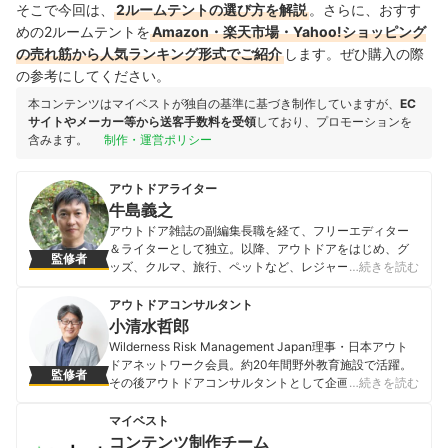
そこで今回は、
2ルームテントの選び方を解説
。さらに、おすす
めの2ルームテントを
Amazon・楽天市場・Yahoo!ショッピング
の売れ筋から人気ランキング形式でご紹介
します。ぜひ購入の際
の参考にしてください。
本コンテンツはマイベストが独自の基準に基づき制作していますが、
EC
サイトやメーカー等から送客手数料を受領
しており、プロモーションを
含みます。
制作・運営ポリシー
アウトドアライター
牛島義之
アウトドア雑誌の副編集長職を経て、フリーエディター
＆ライターとして独立。以降、アウトドアをはじめ、グ
監修者
ッズ、クルマ、旅行、ペットなど、レジャー関連を中心
…続きを読む
に、さまざまなジャンルで執筆活動している。
「.HYAKKEI」「CAMP HACK」「エンジョイ！マガジ
アウトドアコンサルタント
ン」「価格.comマガジン」「LANTERN」などのwebメ
小清水哲郎
ディアをはじめ、アウトドア系書籍や旅行雑誌などへの
Wilderness Risk Management Japan理事・日本アウト
協力・執筆・寄稿多数。
ドアネットワーク会員。約20年間野外教育施設で活躍。
監修者
牛島義之のプロフィール
その後アウトドアコンサルタントとして企画・開発をは
…続きを読む
じめ、自然環境やアウトドア活動に関する豊富な知識と
経験を活かし、チームビルディング・教育研修も行う。
マイベスト
アウトドアギアの商品検証や、自治体の青少年育成事業
コンテンツ制作チーム