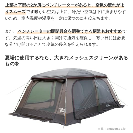
上部と下部の2か所にベンチレーターがあると、空気の流れがよ
りスムーズ
です暖かい空気は上に、冷たい空気は下に溜まりやす
いため、室内温度や湿度を一定に保つのにも役立ちます。
また、
ベンチレーターの開閉具合を調整できる構造もおすすめ
で
す。気温の高い日は大きく開けて通気を確保し、寒い日には必要
な分だけ開けることで冷気の侵入を抑えられます。
夏場に使用するなら、大きなメッシュスクリーンがある
ものを
出典：
amazon.co.jp