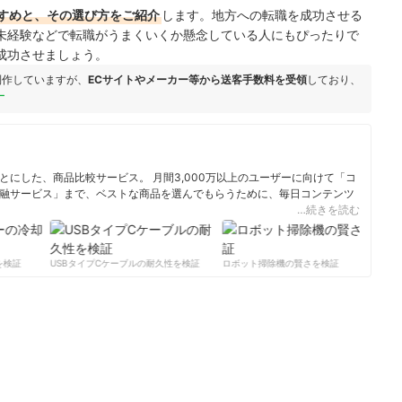
すめと、その選び方をご紹介
します。地方への転職を成功させる
未経験などで転職がうまくいくか懸念している人にもぴったりで
成功させましょう。
制作していますが、
ECサイトやメーカー等から送客手数料を受領
しており、
ー
にした、商品比較サービス。 月間3,000万以上のユーザーに向けて「コ
融サービス」まで、ベストな商品を選んでもらうために、毎日コンテンツ
…続きを読む
ィール
検証
USBタイプCケーブルの耐久性を検証
ロボット掃除機の賢さを検証
サ
。