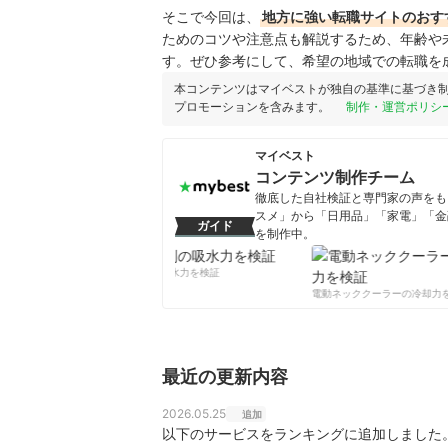
そこで今回は、
地方に強い転職サイトのおす
ためのコツや注意点も解説するため、年齢や
す。ぜひ参考にして、希望の地域での転職を
本コンテンツはマイベストが独自の基準に基づき
プロモーションを含みます。
制作・運営ポリシ
マイベスト
コンテンツ制作チーム
徹底した自社検証と専門家の声をもと
スメ」から「日用品」「家電」「金
ガイド
を制作中。
コンテンツ制作チームのプロフ
柔軟剤の吸水力を検証
電動ネッククーラーの冷却力を
最近の更新内容
2026.05.25
追加
以下のサービスをランキングに追加しました