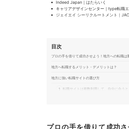
Indeed Japan｜はたらいく
キャリアデザインセンター｜type転職
ジェイエイ シーリクルートメント｜JA
ワークポート｜ワークポート
キャリアデザインセンター｜type
ひとつ上を目指す人のキャリア転職サイ
大手優良企業や非公開求人など様々な条
目次
きる面接情報ページや、求人募集企業か
他 2 商品
プロの手を借りて成功させよう！地方への転職は
地方へ転職するメリット・デメリットは？
地方に強い転職サイトの選び方
1
転職サイトは複数利用して、自分に合うと
2
転職サイト・エージェントは両方登録する
3
地方の転職は、大手と地方特化の2種類を
4
希望地域があるなら、目的の地方の求人数
プロの手を借りて成功さ