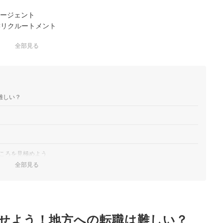
エージェント
Cリクルートメント
全部見る
トです。首都圏を中心に全国の豊富な求人・仕事情報を掲載し、
件で求人検索を実現。面接対策にぴったりな情報を見ることので
らアプローチが 届くスカ…
難しい？
ころを見極めよう
全部見る
のがおすすめ
うまく併用しよう
が多いサイトを選ぼう
せよう！地方への転職は難しい？