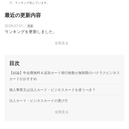
で、ランキング化しています。
最近の更新内容
2026.07.31
更新
ランキングを更新しました。
全部見る
目次
【結論】年会費無料＆追加カード発行枚数が無制限のバクラクビジネス
カードがおすすめ
個人事業主は法人カード・ビジネスカードを使うべき？
法人カード・ビジネスカードの選び方
コーポレートカードかビジネスカードか、カードの種類は気に
全部見る
1
せず選んでOK
2
使いたい会計ソフトに連携可能な法人カードを選ぼう