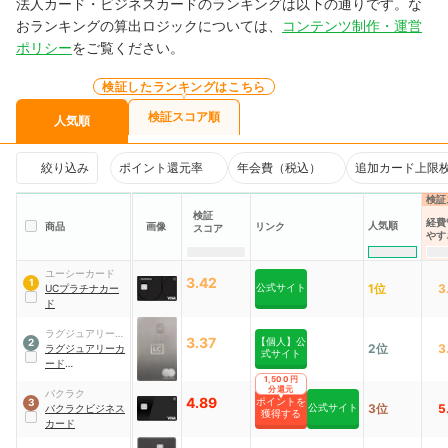
法人カード・ビジネスカードのランキングは以下の通りです。な
おランキングの算出ロジックについては、
コンテンツ制作・運営
ポリシー
をご覧ください。
検証したランキングはこちら
検証スコア順
人気順
絞り込み
ポイント還元率
年会費（税込）
追加カード上限
検証
検証
経費
人気順
商品
画像
リンク
スコア
やす
ユーシーカード
3.42
1
公式サイト
1位
3
UCプラチナカー
ド
ラグジュアリーカ
3.37
【個人】公
2
2位
3
ード合同会社
ラグジュアリーカ
式サイト
ード
Mastercard®
1,500円
分還元
Titanium Card™
バクラク
4.89
ポイントを
3
公式サイト
3位
5
バクラクビジネス
獲得する
カード