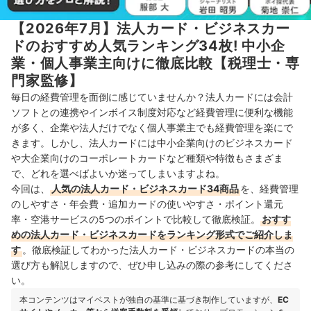
【2026年7月】法人カード・ビジネスカー
ドのおすすめ人気ランキング34枚! 中小企
業・個人事業主向けに徹底比較【税理士・専
門家監修】
毎日の経費管理を面倒に感じていませんか？法人カードには会計
ソフトとの連携やインボイス制度対応など経費管理に便利な機能
が多く、企業や法人だけでなく個人事業主でも経費管理を楽にで
きます。しかし、法人カードには中小企業向けのビジネスカード
や大企業向けのコーポレートカードなど種類や特徴もさまざま
で、どれを選べばよいか迷ってしまいますよね。
今回は、
人気の法人カード・ビジネスカード34商品
を、経費管理
のしやすさ・年会費・追加カードの使いやすさ・ポイント還元
率・空港サービスの5つのポイントで比較して徹底検証。
おすす
めの法人カード・ビジネスカードをランキング形式でご紹介しま
す
。徹底検証してわかった法人カード・ビジネスカードの本当の
選び方も解説しますので、ぜひ申し込みの際の参考にしてくださ
い。
本コンテンツはマイベストが独自の基準に基づき制作していますが、
EC