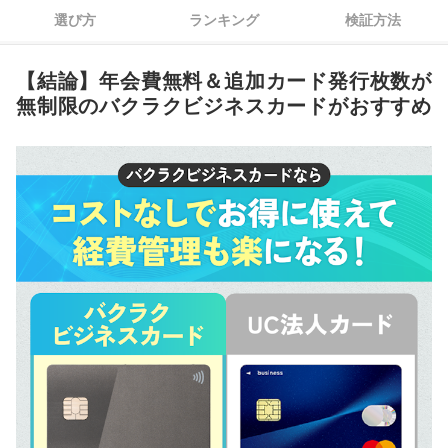
選び方
ランキング
検証方法
追加カードをバーチャルカードで発行できるカードがおすす
3
め！
【結論】年会費無料＆追加カード発行枚数が
海外出張が多いなら、特典が充実しているゴールドやプラチナ
4
無制限のバクラクビジネスカードがおすすめ
がおすすめ
法人カード・ビジネスカード全34選おすすめ人気ランキング
人気法人カード・ビジネスカード全34サービスを徹底比較！
法人カードのメリットは？
法人カードのデメリットは？
ガソリンがお得になる法人カードはある？
法人カードと個人カードの違いは？法人カードは誰でも使える？
法人カードはいつ作るべき？
法人におすすめの会計ソフトは？
法人や個人事業主が使える助成金は何がある？