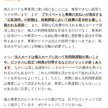
個人カードを事業用に使い続けることには、無視できない経営リ
スクが伴います。まず、
プライベートと事業の支払いが混在する
「公私混同」の状態は、税務調査において経費の妥当性を厳しく
疑われる原因
に。また、高額な広告費や仕入れを個人カードで決
済し続けると、個人の利用限度額を圧迫するだけでなく、将来的
に住宅ローンや教育ローンを組む際の審査に悪影響を及ぼす可能
性もあります。事業のリスクは法人の信用で負うべきであり、私
生活を守るためにも明確な分離が必要でしょう。
さらに
法人カードは個人カードに比べて利用限度額が高いこと
や、ビジネスに役立つ特典が付帯するなどのメリットが多くあり
ます
。なかには貸し会議室やレンタルサーバーでの優待を受けら
れるものもあるので、これらの特徴を活かせるのであれば法人カ
ードを作るのもよいでしょう。ただし、実際に使える利用限度額
は審査によって決定されるため、希望した限度額にならないこと
がある点に注意してくださいね。
個人事業主のビジネスカードの選び方は、以下のコンテンツで詳
しく紹介しています。ぜひチェックしてくださいね。