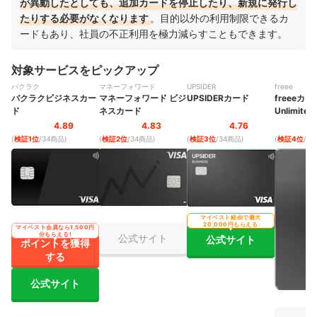
が異動したとしても、追加カードを停止したり、新規に発行し
たりする必要がなくなります
。目的以外の利用制限できるカ
ードもあり、社員の不正利用を極力減らすこともできます。
対象サービスをピックアップ
バクラク
マネーフォワード
UPSIDER
freee
バクラクビジネスカー
マネーフォワード ビジ
UPSIDERカード
freeeカー
ド
ネスカード
Unlimited
4.89
4.83
4.76
(
検証1位
/34商品
)
(
検証2位
/34商品
)
(
検証3位
/34商品
)
(
検証4位
/3
マイベスト経由で最大
20,000円もらえる
マイベスト会員なら1,500円
分もらえる!
公式サイト
公式サイト
ポイントを獲得
する
公式サイト