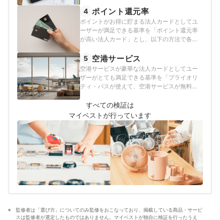
即時発行ができて、追加カードもETCカード
も年会費無料で発行可能な法人カード」と
ポイント還元率
4
し、以下の方法で各カードの検証を行いまし
ポイントがお得に貯まる法人カードとしてユ
た。2026年7月20日時点の情報をもとに検証
ーザーが満足できる基準を「ポイント還元率
を行っています。
が高い法人カード」とし、以下の方法で各カ
ードの検証を行いました。2026年7月20日時
点の情報をもとに検証を行っています。
空港サービス
5
空港サービスが豪華な法人カードとしてユー
ザーがとても満足できる基準を「プライオリ
ティ・パスが使えて、空港サービスが無料で
使える法人カード」とし、以下の方法で各カ
ードの検証を行いました。なお、この項目は
すべての検証は
ランキングの総合評価には含まれておりませ
マイベストが行っています
ん。2026年7月20日時点の情報をもとに検証
を行っています。
監修者は「選び方」についてのみ監修をおこなっており、掲載している商品・サービ
スは監修者が選定したものではありません。マイベストが独自に検証を行ったうえ