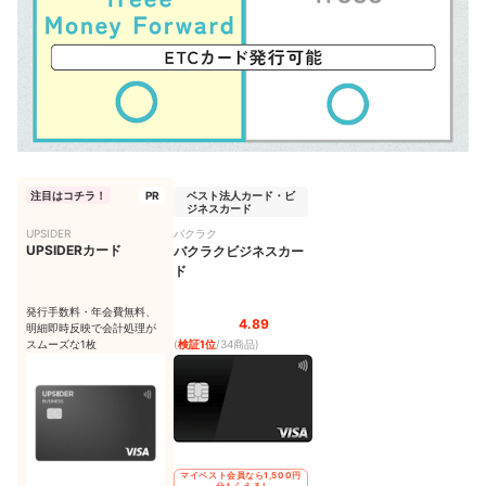
注目はコチラ！
PR
ベスト法人カード・ビ
ジネスカード
UPSIDER
バクラク
UPSIDERカード
バクラクビジネスカー
ド
発行手数料・年会費無料、
4.89
明細即時反映で会計処理が
スムーズな1枚
(
検証1位
/34商品
)
マイベスト会員なら1,500円
分もらえる!