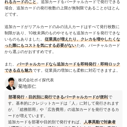
れるカードのこと
。追加カードをバーチャルカードで発行できる
場合、追加カードの発行枚数の上限が無制限であることがほとん
どです。
追加カードがリアルカードのみの法人カードはすべて発行枚数に
制限があり、10枚未満のものやそもそも追加カードを発行できな
いものもありました。
従業員が増えたり、クレカを増やしたくな
った際にもコストを気にする必要がない
ため、バーチャルカード
から選ぶのがおすすめです。
また、
バーチャルカードなら追加カードを即時発行・即時ロック
できる点も魅力
です。従業員の増加にも柔軟に対応できますよ。
株式会社ポイ探代表
菊地崇仁
部署発行・目的別に発行できるバーチャルカードが便利
で
す。基本的にクレジットカードは「人」に対して発行されます
が、「総務部用」や「広告費用」の追加カードを発行できるカ
ードが増えています。
追加カードを部署や目的別で発行すれば、
人事異動で対象者