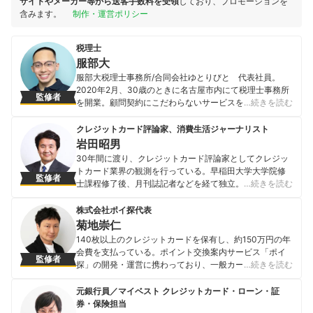
サイトやメーカー等から送客手数料を受領
しており、プロモーションを
含みます。
制作・運営ポリシー
税理士
服部大
服部大税理士事務所/合同会社ゆとりびと 代表社員。
2020年2月、30歳のときに名古屋市内にて税理士事務所
監修者
を開業。顧問契約にこだわらないサービスを提供するこ
…続きを読む
とをモットーに活動。個人事業主や中小企業経営者向け
に、「事業」と「家計」をつなぎ、ゆとりある生活を実
クレジットカード評論家、消費生活ジャーナリスト
現するためのライフプランの策定や伴走支援を行う。ま
岩田昭男
た、税金や会計に関する記事執筆・監修にも積極的に従
30年間に渡り、クレジットカード評論家としてクレジッ
事し、「わかりにくい税金の世界」をわかりやすく伝え
トカード業界の観測を行っている。早稲田大学大学院修
監修者
られる専門家を志している。
士課程修了後、月刊誌記者などを経て独立。流通・金融
…続きを読む
服部大のプロフィール
分野などを専門に活動しており、クレジットカードのム
ックを50冊以上監修し、家計に関する情報発信を続けて
株式会社ポイ探代表
いる。自身の経験を活かし、クレジットカード専門の
菊地崇仁
WEBサイト「岩田昭男上級カード道場」を配信中。
140枚以上のクレジットカードを保有し、約150万円の年
岩田昭男のプロフィール
会費を支払っている。ポイント交換案内サービス「ポイ
監修者
探」の開発・運営に携わっており、一般カードからプラ
…続きを読む
チナカード等のプレミアムカードを実際に保有・利用す
ることで信用できる情報提供を目指している。ポイント
元銀行員／マイベスト クレジットカード・ローン・証
やクレジットカードに関する豊富な知識を生かし、雑誌
券・保険担当