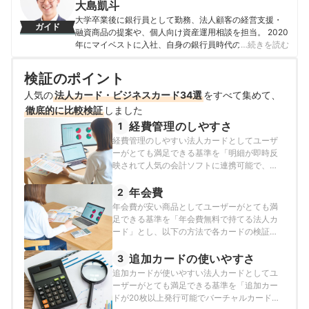
やテレビなどでも活躍中。著書に『新かんたんポイント&
大島凱斗
カード生活』・『得するポイント(カード)の貯め方・使い
大学卒業後に銀行員として勤務、法人顧客の経営支援・
ガイド
方』がある。
融資商品の提案や、個人向け資産運用相談を担当。 2020
菊地崇仁のプロフィール
年にマイベストに入社、自身の銀行員時代の経験を活か
…続きを読む
し、カードローン・クレジットカード・生命保険・損害
保険・株式投資などの金融サービスやキャッシュレス決
検証のポイント
済を専門に解説コンテンツの制作を統括する。 また、
人気の
法人カード・ビジネスカード34選
Yahoo!ファイナンスで借入や投資への疑問や基礎知識に
をすべて集めて、
関する連載も担当している。
徹底的に比較検証
しました
大島凱斗のプロフィール
経費管理のしやすさ
1
経費管理のしやすい法人カードとしてユーザ
ーがとても満足できる基準を「明細が即時反
映されて人気の会計ソフトに連携可能で、追
加カードの管理コストが低い法人カード」と
し、以下の方法で各商品の検証を行いまし
年会費
2
た。2026年7月20日時点の情報をもとに検証
年会費が安い商品としてユーザーがとても満
を行っています。
足できる基準を「年会費無料で持てる法人カ
ード」とし、以下の方法で各カードの検証を
行いました。2026年7月20日時点の情報をも
とに検証を行っています。
追加カードの使いやすさ
3
追加カードが使いやすい法人カードとしてユ
ーザーがとても満足できる基準を「追加カー
ドが20枚以上発行可能でバーチャルカードも