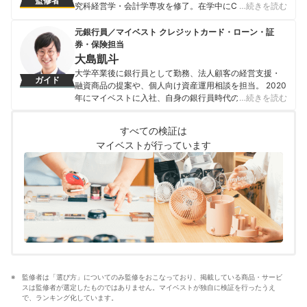
監修者
究科経営学・会計学専攻を修了。在学中にCFP®資格を取
…続きを読む
得する。卒業後、証券会社を経て2007年11月に「スキラ
ージャパン株式会社」を設立。個人の資産設計を中心と
元銀行員／マイベスト クレジットカード・ローン・証
したマネー・ライフプランニングの提案を行う傍ら、法
券・保険担当
人に対する経営コンサルティング、相続・事業承継設
大島凱斗
計・保険設計の提案・サポート等を行う。 金融をテーマ
大学卒業後に銀行員として勤務、法人顧客の経営支援・
ガイド
にした豊富な講演実績を持つほか、CFP®受験講座の講師
融資商品の提案や、個人向け資産運用相談を担当。 2020
としても活躍する。著書に、『ゼロからわかる金融入門
年にマイベストに入社、自身の銀行員時代の経験を活か
…続きを読む
基本と常識』『高配当投資ランキング大全』『7日でマス
し、カードローン・クレジットカード・生命保険・損害
ターNISA&iDeCoがおもしろいくらいわかる本』等があ
保険・株式投資などの金融サービスやキャッシュレス決
る。
すべての検証は
済を専門に解説コンテンツの制作を統括する。 また、
伊藤亮太（Ryota Ito）のプロフィール
マイベストが行っています
Yahoo!ファイナンスで借入や投資への疑問や基礎知識に
関する連載も担当している。
大島凱斗のプロフィール
監修者は「選び方」についてのみ監修をおこなっており、掲載している商品・サービ
スは監修者が選定したものではありません。マイベストが独自に検証を行ったうえ
で、ランキング化しています。