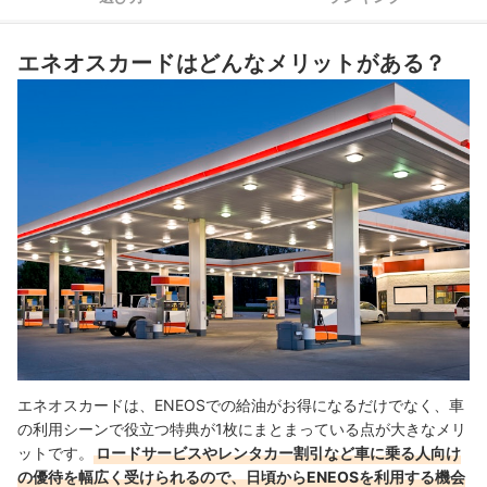
三井住友カードや楽天カードなど、ブランドごとに比較したいならこち
らをチェック
エネオスカードはどんなメリットがある？
エネオスカードは、ENEOSでの給油がお得になるだけでなく、車
の利用シーンで役立つ特典が1枚にまとまっている点が大きなメリ
ットです。
ロードサービスやレンタカー割引など車に乗る人向け
の優待を幅広く受けられるので、日頃からENEOSを利用する機会