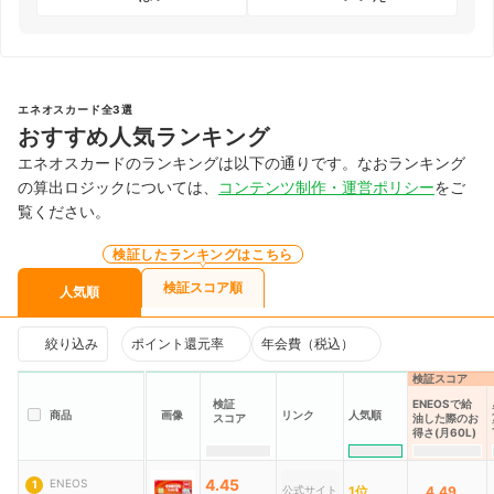
エネオスカード全3選
おすすめ人気ランキング
エネオスカードのランキングは以下の通りです。なおランキング
の算出ロジックについては、
コンテンツ制作・運営ポリシー
をご
覧ください。
検証したランキングはこちら
検証スコア順
人気順
絞り込み
ポイント還元率
年会費（税込）
検証スコア
検証
ENEOSで給
商品
画像
リンク
人気順
スコア
油した際のお
得さ(月60L)
4.45
ENEOS
1
公式サイト
1位
4.49