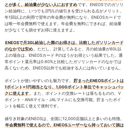
とが多く、給油量が少ない人におすすめ
です。ENEOSでのガソリ
ン給油時に、いつでも2円/Lの値引きを受けられる点がメリット。
年1回以上の利用で翌年の年会費が無料になり、ENEOSカードで
は唯一年会費無料で使えます。年会費を無料にできれば、給油量
が少なくても損せずお得に使えますよ。
ENEOSで月30L給油した際のお得さは、比較したガソリンカード
のなかでは安め
。ただし、
計算してみると、月の給油量が60L以
上の場合は、ENEOSカード Pのほうがお得という結果でした。通
常ポイント還元率は0.60%と比較したガソリンカードのなかでは
高くないため、
ENEOS以外でも給油する人には向いていません
。
ポイントが使いやすいのも魅力です。
貯まったENEOSポイントは
1ポイント=1円相当となり、1,000ポイント単位でキャッシュバッ
クに使えます
。また、ポイントの交換レートは落ちるものの、V
ポイント・ANAマイル・JALマイルにも交換可能。貯まったポイ
ントを幅広く使えて便利です。
値引き対象のENEOSは、全国に12,000店舗以上と多いのも特徴。
年会費無料で使えるので、ENEOSユーザーなら持っておいて損は