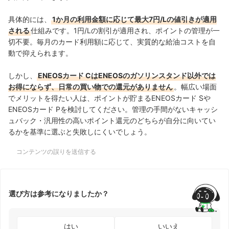
具体的には、
1か月の利用金額に応じて最大7円/Lの値引きが適用
される
仕組みです。1円/Lの割引が適用され、ポイントの管理が一
切不要。毎月のカード利用額に応じて、実質的な給油コストを自
動で抑えられます。
しかし、
ENEOSカード CはENEOSのガソリンスタンド以外では
お得にならず、日常の買い物での還元がありません
。幅広い場面
でメリットを得たい人は、ポイントが貯まるENEOSカード Sや
ENEOSカード Pを検討してください。管理の手間がないキャッシ
ュバック・汎用性の高いポイント還元のどちらが自分に向いてい
るかを基準に選ぶと失敗しにくいでしょう。
コンテンツの誤りを送信する
選び方は参考になりましたか？
はい
いいえ