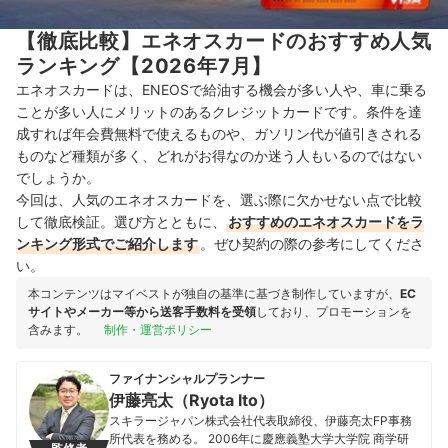
【徹底比較】エネオスカードのおすすめ人気
ランキング【2026年7月】
エネオスカードは、ENEOSで給油する機会が多い人や、車に乗る
ことが多い人にメリットのあるクレジットカードです。条件を達
成すれば年会費無料で使えるものや、ガソリン代が値引きされる
ものなど種類が多く、どれがお得なのか迷う人もいるのではない
でしょうか。
今回は、人気のエネオスカードを、選ぶ際に欠かせない点で比較
して徹底検証。選び方とともに、
おすすめのエネオスカードをラ
ンキング形式でご紹介します
。ぜひ契約の際の参考にしてくださ
い。
本コンテンツはマイベストが独自の基準に基づき制作していますが、
EC
サイトやメーカー等から送客手数料を受領
しており、プロモーションを
含みます。
制作・運営ポリシー
ファイナンシャルプランナー
伊藤亮太（Ryota Ito）
スキラージャパン株式会社代表取締役、伊藤亮太FP事務
所代表を務める。 2006年に慶應義塾大学大学院 商学研