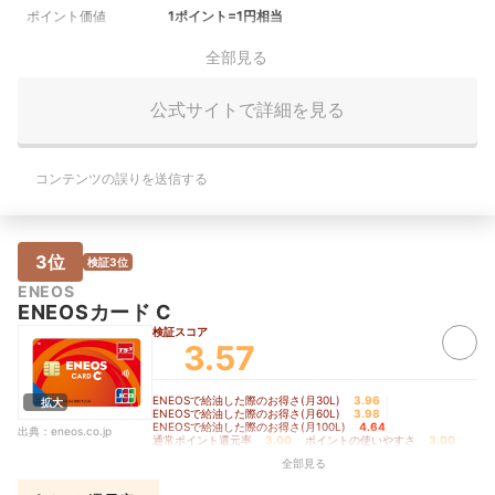
ポイント価値
1ポイント=1円相当
全部見る
公式サイトで詳細を見る
コンテンツの誤りを送信する
3位
検証3位
ENEOS
ENEOSカード C
検証スコア
3.57
ENEOSで給油した際のお得さ(月30L)
3.96
｜
拡大
ENEOSで給油した際のお得さ(月60L)
3.98
｜
ENEOSで給油した際のお得さ(月100L)
4.64
｜
出典：
eneos.co.jp
通常ポイント還元率
3.00
｜
ポイントの使いやすさ
3.00
｜
ETCカードにかかるコスト
5.00
全部見る