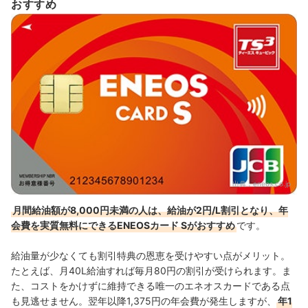
おすすめ
出典：
eneos.co.jp
月間給油額が8,000円未満の人は、給油が2円/L割引となり、年
会費を実質無料にできるENEOSカード Sがおすすめ
です。
給油量が少なくても割引特典の恩恵を受けやすい点がメリット。
たとえば、月40L給油すれば毎月80円の割引が受けられます。ま
た、コストをかけずに維持できる唯一のエネオスカードである点
も見逃せません。翌年以降1,375円の年会費が発生しますが、
年1