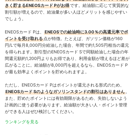
きく貯まるENEOSカード Pがお得
です。給油額に応じて実質的な
割引額が増えるので、給油量が多い人ほどメリットを感じやすい
でしょう。
ENEOSカード Pは、
ENEOSでの給油時に3.00％の高還元率でポ
イントを受け取れる
点が特徴。たとえば、ガソリン価格が160
円/Lで毎月8,000円分給油した場合、年間で約1,505円相当の還元
を得られます。割引型のENEOSカード Sで同額給油した場合の年
間還元額約1,200円よりもお得であり、利用金額が増えるほど差が
広がることに。給油額が8,000円を超えるなら、ENEOSカード P
が最も効率よくポイントを貯められますよ。
ただし、ENEOSカード Pはポイントが還元される形式のため、
ENEOSカード Sのようなガソリンスタンドの割引はありません
。
また、貯めたポイントには有効期限があるため、失効しないよう
計画的に使う必要があります。給油額が大きい人・ポイント管理
ができる人はぜひ検討してください。
ランキングを見る