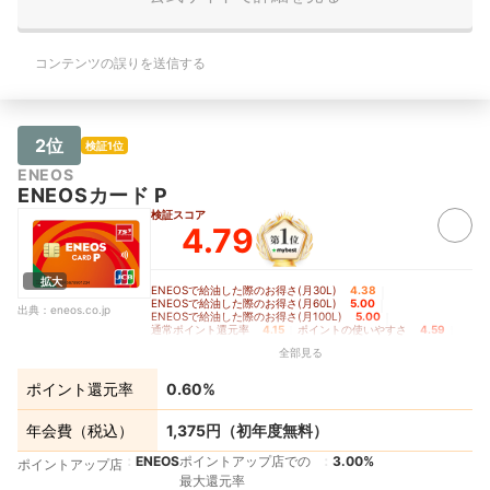
コンテンツの誤りを送信する
2位
検証1位
ENEOS
ENEOSカード P
検証スコア
4.79
拡大
ENEOSで給油した際のお得さ(月30L)
4.38
｜
ENEOSで給油した際のお得さ(月60L)
5.00
｜
出典：
eneos.co.jp
ENEOSで給油した際のお得さ(月100L)
5.00
｜
通常ポイント還元率
4.15
｜
ポイントの使いやすさ
4.59
｜
ETCカードにかかるコスト
5.00
全部見る
ポイント還元率
0.60%
年会費（税込）
1,375円（初年度無料）
ENEOS
ポイントアップ店での
3.00%
ポイントアップ店
最大還元率