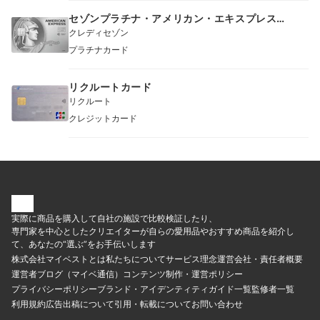
セゾンプラチナ・アメリカン・エキスプレス
®︎・カード
クレディセゾン
プラチナカード
リクルートカード
リクルート
クレジットカード
実際に商品を購入して自社の施設で比較検証したり、
専門家を中心としたクリエイターが自らの愛用品やおすすめ商品を紹介し
て、あなたの“選ぶ”をお手伝いします
株式会社マイベストとは
私たちについて
サービス理念
運営会社・責任者概要
運営者ブログ（マイベ通信）
コンテンツ制作・運営ポリシー
プライバシーポリシー
ブランド・アイデンティティ
ガイド一覧
監修者一覧
利用規約
広告出稿について
引用・転載について
お問い合わせ