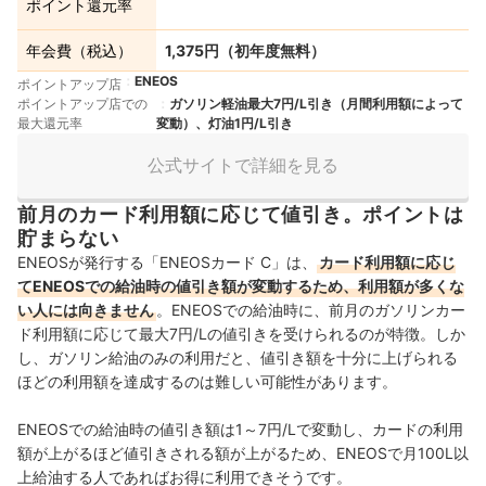
ポイント還元率
年会費（税込）
1,375円（初年度無料）
ENEOS
ポイントアップ店
ポイントアップ店での
ガソリン軽油最大7円/L引き（月間利用額によって
最大還元率
変動）、灯油1円/L引き
公式サイトで詳細を見る
前月のカード利用額に応じて値引き。ポイントは
貯まらない
ENEOSが発行する「ENEOSカード C」は、
カード利用額に応じ
てENEOSでの給油時の値引き額が変動するため、利用額が多くな
い人には向きません
。ENEOSでの給油時に、前月のガソリンカー
ド利用額に応じて最大7円/Lの値引きを受けられるのが特徴。しか
し、ガソリン給油のみの利用だと、値引き額を十分に上げられる
ほどの利用額を達成するのは難しい可能性があります。
ENEOSでの給油時の値引き額は1～7円/Lで変動し、カードの利用
額が上がるほど値引きされる額が上がるため、ENEOSで月100L以
上給油する人であればお得に利用できそうです。