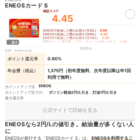
ENEOSカード S
検証スコア
4.45
ENEOSで給油した際のお得さ(月30L)
5.00
｜
ENEOSで給油した際のお得さ(月60L)
4.49
｜
ENEOSで給油した際のお得さ(月100L)
4.36
｜
通常ポイント還元率
4.15
｜
ポイントの使いやすさ
4.59
｜
拡大
ETCカードにかかるコスト
5.00
全部見る
出典：
eneos.co.jp
ポイント還元率
0.60%
年会費（税込）
1,375円（初年度無料、次年度以降は年1回
利用で無料）
ENEOS
ポイントアップ店
ポイントアップ店での
ガソリン軽油2円/L引き、灯油1円/L引き
最大還元率
公式サイトで詳細を見る
ENEOSなら2円/Lの値引き。給油量が多くない人
に
ENEOSが発行する「ENEOSカード S」は、
ENEOSを利用するこ