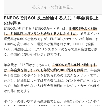
公式サイトで詳細を見る
ENEOSで月60L以上給油する人に！年会費以上
のお得さ
ENEOSが発行する「ENEOSカード P」は、
ENEOSをよく利用
し、月60L以上ガソリンを給油する人におすすめ
。通常ポイント
還元率は0.60%と低めですが、ENEOSでのガソリン給油時には
3.00%と高いポイント還元率が適用されます。ENEOSは全国
12,000店舗以上と、ガソリンスタンドのなかで最も店舗数が多
く、全国的に使いやすい点も魅力です。
年会費は1,375円かかるものの、
ENEOSで月60L以上給油すれ
ば、年会費を差し引いても年間で約2,300円分もお得
に。
年会費
を十分に超えるポイントを貯められるのは大きなメリットです。
ただし、給油量によっては
年会費以上にポイントを貯められない
ので、給油量が少ない人は年会費無料のクレジットカードのほう
がお得に使えます。
ポイントの使いやすさも高評価でした。ENEOSポイントは1ポイ