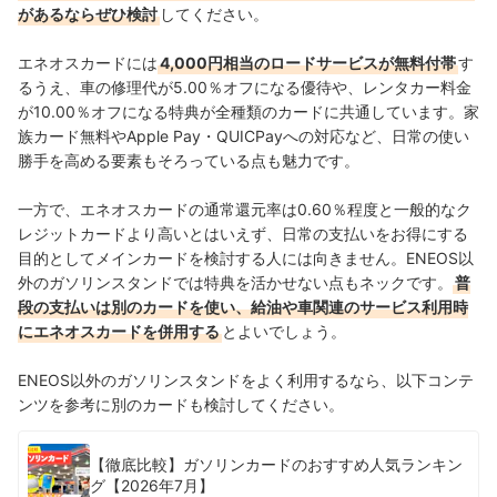
があるならぜひ検討
してください。
エネオスカードには
4,000円相当のロードサービスが無料付帯
す
るうえ、車の修理代が5.00％オフになる優待や、レンタカー料金
が10.00％オフになる特典が全種類のカードに共通しています。家
族カード無料やApple Pay・QUICPayへの対応など、日常の使い
勝手を高める要素もそろっている点も魅力です。
一方で、エネオスカードの通常還元率は0.60％程度と一般的なク
レジットカードより高いとはいえず、日常の支払いをお得にする
目的としてメインカードを検討する人には向きません。ENEOS以
外のガソリンスタンドでは特典を活かせない点もネックです。
普
段の支払いは別のカードを使い、給油や車関連のサービス利用時
にエネオスカードを併用する
とよいでしょう。
ENEOS以外のガソリンスタンドをよく利用するなら、以下コンテ
ンツを参考に別のカードも検討してください。
【徹底比較】ガソリンカードのおすすめ人気ランキン
グ【2026年7月】