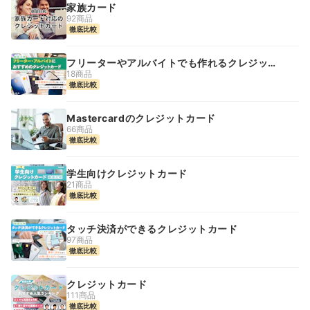
家族カード
92商品
徹底比較
フリーターやアルバイトでも作れるクレジット
カード
18商品
徹底比較
Mastercardのクレジットカード
66商品
徹底比較
学生向けクレジットカード
21商品
徹底比較
タッチ決済ができるクレジットカード
97商品
徹底比較
クレジットカード
111商品
徹底比較