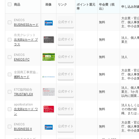
商品
画像
リンク
ポイント還元
年会費（税
申し込み対
率
込）
大企業・官
ENEOS
公式サイト
無料
庁、個人事
BUSINESSカード
主、中小企
出光クレジット
法人、個人
公式サイト
出光Bizカード プ
無料
業主
ラス
ENEOS
公式サイト
無料
法人
ENEOS FC
大企業・官
全国商工事業協同
公式サイト
無料
庁、個人事
組合連合会
燃料カード
主、中小企
法人、個人
ETC協同組合
公式サイト
無料
業主、1か月
TRUST&FLEX
以内に開業
起業予定
apollostation
法人もしく
公式サイト
出光Bizカード ワ
無料
その他の組
織、または
ン
人事業主
大企業・官
ENEOS
公式サイト
無料
庁、個人事
BUSINESS II
主、中小企