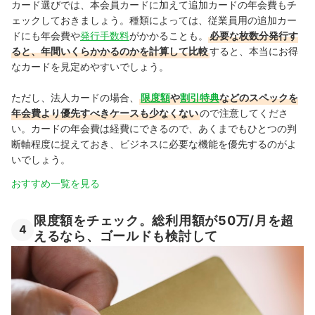
カード選びでは、本会員カードに加えて追加カードの年会費もチ
ェックしておきましょう。種類によっては、従業員用の追加カー
ドにも年会費や
発行手数料
がかかることも。
必要な枚数分発行す
ると、年間いくらかかるのかを計算して比較
すると、本当にお得
なカードを見定めやすいでしょう。
ただし、法人カードの場合、
限度額
や
割引特典
などのスペックを
年会費より優先すべきケースも少なくない
ので注意してくださ
い。カードの年会費は経費にできるので、あくまでもひとつの判
断軸程度に捉えておき、ビジネスに必要な機能を優先するのがよ
いでしょう。
おすすめ一覧を見る
限度額をチェック。総利用額が50万/月を超
4
えるなら、ゴールドも検討して