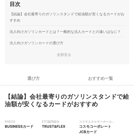
目次
【結論】会社最寄りのガソリンスタンドで給油額が安くなるカードがお
すすめ
法人向けガソリンカードとは？一般的な法人カードとの違いはなに？
法人向けガソリンカードの選び方
1
ガソリン代の割引サービスで選ぼう
全部見る
カードを従業員に配布する場合は「ハウスカード」「子カー
2
ド」が発行できるものをチェック
選び方
おすすめ一覧
3
年会費をチェック。追加カード分の費用も考慮しよう
限度額をチェック。総利用額が50万/月を超えるなら、ゴールド
【結論】会社最寄りのガソリンスタンドで給
4
も検討して
油額が安くなるカードがおすすめ
おすすめの法人向けガソリンカード13選
ENEOS
ETC協同組合
コスモエネルギーホールデ
法人向けガソリンカードの使い方は？
BUSINESSカード
TRUST&FLEX
ィングス
コスモコーポレート
JCBカード
審査なしで発行できるカードはある？