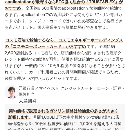
apollostationが最寄りならETC協同組合の「TRUST&FLEX」が
おすすめ
。全国約6,600店舗のapollostationで契約価格で給油で
きます。apollostationでの給油以外には使えないガソリン専用カ
ードであり、クレジットカードではないため審査なしで発行でき
る点がメリット。個人事業主でも簡単に発行できますよ。
コスモ石油で給油するなら、コスモエネルギーホールディングス
の「コスモコーポレートカード」がおすすめ
です。全国に約
2,600店舗あるコスモ石油で、店頭価格から値引きされる店頭ク
レジット価格での給油が可能。値引き額は給油するSSごとに異な
りますが、一般的に3～10円/L程度の値引きになることが多いとさ
れています。カード利用者ごとの月間利用額が確認できるため、
経費管理がしやすい点もメリットですよ。
元銀行員／マイベスト クレジットカード・ローン・証券・
保険担当
大島凱斗
契約価格で設定されるガソリン価格は給油量の多さが大きく
影響します
。月間1,000L以下の中小規模での契約の場合は店
頭価格から3～10円/L程度安い価格に、1,000Lを超える大口契
約の場合は10～15円/L程度安い価格に設定されることが一般