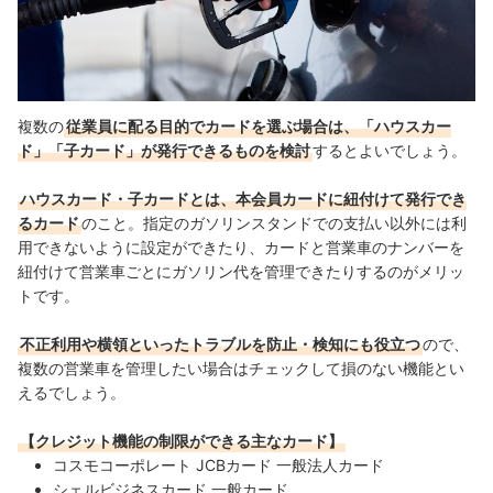
複数の
従業員に配る目的でカードを選ぶ場合は、「ハウスカー
ド」「子カード」が発行できるものを検討
するとよいでしょう。
ハウスカード・子カードとは、本会員カードに紐付けて発行でき
るカード
のこと。指定のガソリンスタンドでの支払い以外には利
用できないように設定ができたり、カードと営業車のナンバーを
紐付けて営業車ごとにガソリン代を管理できたりするのがメリッ
トです。
不正利用や横領といったトラブルを防止・検知にも役立つ
ので、
複数の営業車を管理したい場合はチェックして損のない機能とい
えるでしょう。
【クレジット機能の制限ができる主なカード】
コスモコーポレート JCBカード 一般法人カード
シェルビジネスカード 一般カード