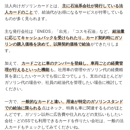
法人向けガソリンカードとは、
主に石油系会社が発行している法
人カードのこと
で、給油代がお得になるサービスが付帯している
ものが多く見られます。
主な発行会社は「ENEOS」「出光」「コスモ石油」など。
給油量
に応じてキャッシュバックを受けられたり、カード契約時にガソ
リンの購入価格を決めて、以降契約価格で給油
ができたりしま
す。
加えて、
カードごとに車のナンバーを登録し、車両ごとの経費管
理が行えるといった機能
も。社用車の管理やガソリン代の経費精
算を楽にしたいケースでも役に立つでしょう。支出のほとんどが
ガソリン代の場合や、社員の給油代を管理したい場合に検討して
ください。
一方で、
一般的なカードと違い、用途が特定のガソリンスタンド
での給油に限られる
点はネック。特典も車に関連するものがほと
んどです。ガソリン以外に広告費や仕入れなどの支払いもしたい
会社・どのSSでも利用できるカードを作りたい会社は、一般の法
人カードもチェックしてみてくださいね。