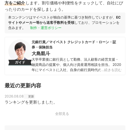
方をご紹介
します。割引価格や利便性をチェックして、自社にぴ
ったりのカードを探しましょう。
本コンテンツはマイベストが独自の基準に基づき制作していますが、
EC
サイトやメーカー等から送客手数料を受領
しており、プロモーションを
含みます。
制作・運営ポリシー
元銀行員／マイベスト クレジットカード・ローン・証
券・保険担当
大島凱斗
大学卒業後に銀行員として勤務、法人顧客の経営支援・
ガイド
融資商品の提案や、個人向け資産運用相談を担当。 2020
年にマイベストに入社、自身の銀行員時代の経験を活か
…続きを読む
し、カードローン・クレジットカード・生命保険・損害
保険・株式投資などの金融サービスやキャッシュレス決
最近の更新内容
済を専門に解説コンテンツの制作を統括する。 また、
Yahoo!ファイナンスで借入や投資への疑問や基礎知識に
関する連載も担当している。
2026.08.08
更新
大島凱斗のプロフィール
ランキングを更新しました。
全部見る