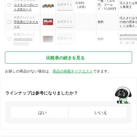
コスモエネルギー
一般：1,375
0.50%
法人または
公式サイト
ホールディングス
コスモコーポレー
円、ゴール
（JCB）
人事業主
ド：11,000円
トJCBカード
出光クレジット
法人または
公式サイト
宇佐美ビジネスカ
無料
の他の団体
しくは個人
ード
業
出光クレジット
apollostatio
公式サイト
apollostation
無料
BUSINESS
員（個人事
BUSINESS
主・法人）
比較表の続きを見る
お探しの商品がない場合は、
商品の掲載をリクエスト
できます。
ラインナップは参考になりましたか？
はい
いいえ