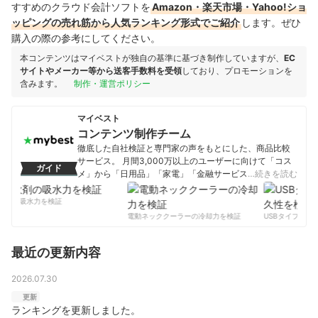
すすめのクラウド会計ソフトを
Amazon・楽天市場・Yahoo!ショ
ッピングの売れ筋から人気ランキング形式でご紹介
します。ぜひ
購入の際の参考にしてください。
本コンテンツはマイベストが独自の基準に基づき制作していますが、
EC
サイトやメーカー等から送客手数料を受領
しており、プロモーションを
含みます。
制作・運営ポリシー
マイベスト
コンテンツ制作チーム
徹底した自社検証と専門家の声をもとにした、商品比較
サービス。 月間3,000万以上のユーザーに向けて「コス
ガイド
メ」から「日用品」「家電」「金融サービス」まで、ベ
…続きを読む
ストな商品を選んでもらうために、毎日コンテンツを制
作中。
剤の吸水力を検証
コンテンツ制作チームのプロフィール
電動ネッククーラーの冷却力を検証
USBタイプCケー
最近の更新内容
2026.07.30
更新
ランキングを更新しました。