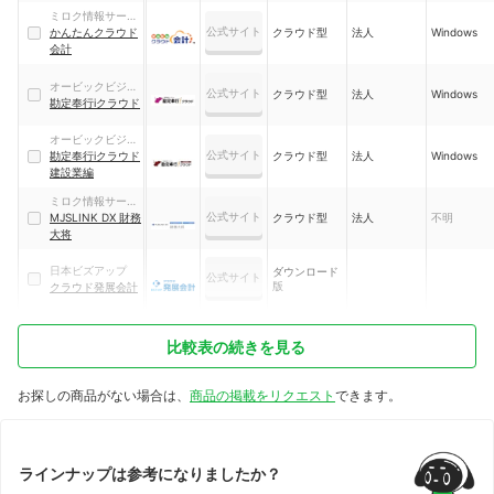
ミロク情報サービ
公式サイト
ス
かんたんクラウド
クラウド型
法人
Windows
会計
オービックビジネ
公式サイト
クラウド型
法人
Windows
スコンサルタント
勘定奉行iクラウド
オービックビジネ
公式サイト
スコンサルタント
勘定奉行iクラウド
クラウド型
法人
Windows
建設業編
ミロク情報サービ
公式サイト
ス
MJSLINK DX 財務
クラウド型
法人
不明
大将
日本ビズアップ
ダウンロード
公式サイト
版
クラウド発展会計
比較表の続きを見る
お探しの商品がない場合は、
商品の掲載をリクエスト
できます。
ラインナップは参考になりましたか？