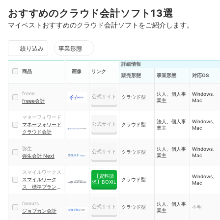
おすすめのクラウド会計ソフト13選
マイベストおすすめのクラウド会計ソフトをご紹介します。
絞り込み
事業形態
詳細情報
商品
画像
リンク
販売形態
事業形態
対応OS
freee
法人、個人事
Windows、
公式サイト
クラウド型
業主
Mac
freee会計
マネーフォワード
法人、個人事
Windows、
公式サイト
マネーフォワード
クラウド型
業主
Mac
クラウド会計
弥生
法人、個人事
Windows、
公式サイト
クラウド型
業主
Mac
弥生会計 Next
スマイルワークス
【資料請
Windows、
スマイルワーク
クラウド型
求】BOXIL
Mac
ス 標準プラン
会計ワークス
Donuts
法人、個人事
公式サイト
クラウド型
不明
業主
ジョブカン会計