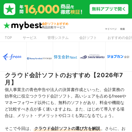
会計ソフトおすすめ
商品比較サービス
マイページ
検索
TOP
サービス
管理システム
会計ソフト
おすすめの会
クラウド会計ソフトのおすすめ【2026年7
月】
個人事業主の青色申告や法人の決算書作成といった、会計業務の
効率化に役立つクラウド会計ソフト。高いシェアを占めるfreeeや
マネーフォワード以外にも、無料のソフトがあり、料金や機能な
ど比較すべき点が多く迷いますよね。
また、はじめて導入する場
合は、メリット・デメリットや口コミも気になるでしょう。
そこで今回は、
クラウド会計ソフトの選び方を解説
。さらに、お