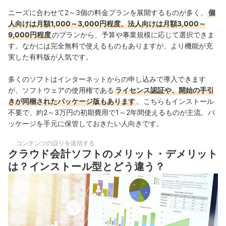
ニーズに合わせて2～3個の料金プランを展開するものが多く、
個
人向けは月額1,000～3,000円程度、法人向けは月額3,000～
9,000円程度
のプランから、予算や事業規模に応じて選択できま
す。なかには完全無料で使えるものもありますが、より機能が充
実した有料版が人気です。
多くのソフトはインターネットからの申し込みで導入できます
が、ソフトウェアの使用権である
ライセンス認証や、開始の手引
きが同梱されたパッケージ版もあります
。こちらもインストール
不要で、約2～3万円の初期費用で1～2年間使えるものが主流。パ
ッケージを手元に保管しておきたい人向きです。
コンテンツの誤りを送信する
クラウド会計ソフトのメリット・デメリット
は？インストール型とどう違う？