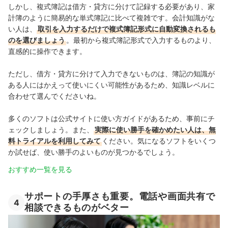
しかし、複式簿記は借方・貸方に分けて記録する必要があり、家
計簿のように簡易的な単式簿記に比べて複雑です。
会計知識がな
い人は、
取引を入力するだけで複式簿記形式に自動変換されるも
のを選びましょう
。
最初から複式簿記形式で入力するものより、
直感的に操作できます。
ただし、
借方・貸方に分けて入力できないものは、
簿記の知識が
ある人にはかえって使いにくい可能性があるため、知識レベルに
合わせて選んでくださいね。
多くのソフトは公式サイトに使い方ガイドがあるため、事前にチ
ェックしましょう。また、
実際に使い勝手を確かめたい人は、無
料トライアルを利用してみて
ください。気になるソフトをいくつ
か試せば、使い勝手のよいものが見つかるでしょう。
おすすめ一覧を見る
サポートの手厚さも重要。電話や画面共有で
4
相談できるものがベター