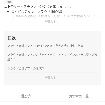
追加
以下のサービスをランキングに追加しました。
日本ビズアップ｜クラウド発展会計
経理合理化機能や決算機能、診断・計画策定機能など、さま
ざまな業種に対応できる機能が満載。複数拠点からの入力・
全部見る
閲覧可能、全国の会計事務所による全面サポートなど企業の
成長を助ける仕様が詰まっています。1部を除き2か月無料で
ほとんどの機能が使えるため、導…
目次
スマイルワークス｜スマイルワークス 標準プラン 会計ワ
クラウド会計ソフトでは何ができる？導入方法や料金も解説
ークス
スマイルワークスは2008年10月にサービスを開始したバッ
クラウド会計ソフトのメリット・デメリットは？インストール型とどう
クオフィスの電子化・自動化（DX化）を実現するサービス。
違う？
株式会社スマイルワークスが運営しています。サービスの1
つである会計ワークスはインボイス制度、 電子帳簿保存法に
クラウド会計ソフトの選び方
対応しており、他社の会計…
法改正やe-Tax申請に対応しているのは大前提。ただし念のため
全部見る
サクセス｜パワフル会計 公益
1
確認して
パッケージソフトウェアの開発･販売･保守やPCスクール事業
などを展開する株式会社サクセスが運営。1993年12月より
2
個人事業主？法人？事業形態や規模に合ったものを選ぼう
パワフル会計・公益の販売を開始しました。公益法人ならで
選び方
おすすめ一覧
はの必要な機能を標準搭載しているのが特徴です。
3
基本的な機能は、より効率的に作業できるものに注目