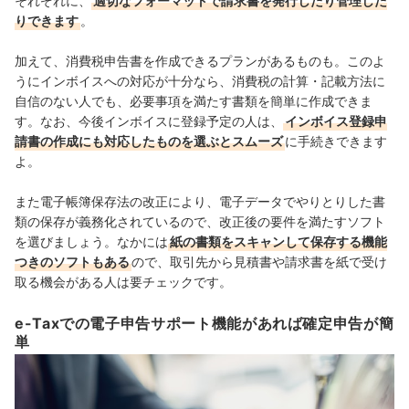
それぞれに、
適切なフォーマットで請求書を発行したり管理した
りできます
。
加えて、消費税申告書を作成できるプランがあるものも。
このよ
うにインボイスへの対応が十分なら、消費税の計算・記載方法に
自信のない人でも、必要事項を満たす書類を簡単に作成できま
す。
なお、今後インボイスに登録予定の人は、
インボイス登録申
請書の作成にも対応したものを選ぶとスムーズ
に手続きできます
よ。
また電子帳簿保存法の改正により、電子データでやりとりした書
類の保存が義務化されているので、改正後の要件を満たすソフト
を選びましょう。なかには
紙の書類をスキャンして保存する機能
つきのソフトもある
ので、取引先から見積書や請求書を紙で受け
取る機会がある人は要チェックです。
e-Taxでの電子申告サポート機能があれば確定申告が簡
単