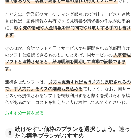
理できるうえ、各種手続きも一連の流れで行えてスムーズ
です。
たとえば、営業部やマーケティング部向けの他社サービスと連携
させれば、案件情報を共有できて見積書や請求書の作成が効率的
に。
取引先の情報や入金情報を部門間でやり取りする手間も省け
ます
。
そのほか、
会計ソフトと
同じサービスから展開される他部門向け
のソフトと連携できるものも
。
たとえば、
同サービスの
人事管理
ソフトと連携させると、給与明細を同期して自動で記帳できま
す
。
連携させたソフトは、
片方を更新すればもう片方に反映されるの
で、手入力によるミスの削減も見込める
でしょう。なお、同サー
ビスから提供されるソフトを複数利用すると割引を受けられる場
合があるので、
コストを抑えたい人は検討してみてくださいね。
おすすめ一覧を見る
続けやすい価格のプランを選択しよう。迷っ
6
たら標準プランがおすすめ