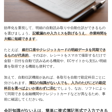
効率化を重視して、明細の自動読み取りや自動仕訳ができるもの
を選びましょう。
記載漏れや入力ミスを防げるうえ、
作業時間を
大幅に短縮できます
。
たとえば、
銀行口座やクレジットカードの明細データを同期でき
るものが代表的
。そのほか、レシートをスマホで撮影するだけで
金額・日付を自動で読み込める機能や、ECサイトから支払い明細
書を取得できる機能も便利です。
加えて、自動仕訳機能があれば、各取引を自動で勘定科目ごとに
分けられます。
簿記の知識がない人でも、入力のたびにどの勘定
科目を選べばよいか迷わずに済む
でしょう。
なお、ソフトによっ
て同期できる金融機関やクレジットカードなどが異なるため、事
前に確認してくださいね。
会計知識がない人は、簡単に複式簿記形式で入力できる