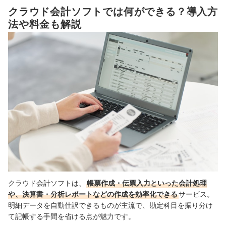
サポートの手厚さも重要。電話や画面共有で相談できるものが
クラウド会計ソフトでは何ができる？導入方
4
ベター
法や料金も解説
5
連携できるツールもあわせて確認しよう
続けやすい価格のプランを選択しよう。迷ったら標準プランが
6
おすすめ
おすすめのクラウド会計ソフト13選
クラウド会計ソフトは、
帳票作成・伝票入力といった会計処理
や、決算書・分析レポートなどの作成を効率化できる
サービス。
明細データを自動仕訳できるものが主流で、勘定科目を振り分け
て記帳する手間を省ける点が魅力です。