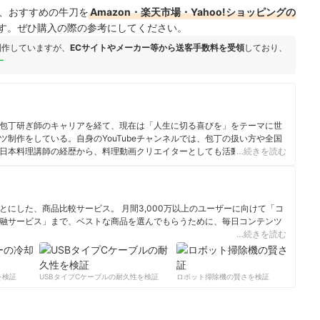
、おすすめの牛刀を
Amazon・楽天市場・Yahoo!ショッピングの
す。ぜひ購入の際の参考にしてください。
制作していますが、
ECサイトやメーカー等から送客手数料を受領
しており、
ー
包丁研ぎ師のキャリアを経て、現在は「人生に切る喜びを」をテーマに世
制作をしている。自身のYouTubeチャンネルでは、包丁の扱い方や全国
日本料理講師の経歴から、料理動画クリエイターとしても活動中。
…続きを読む
ル
にした、商品比較サービス。 月間3,000万以上のユーザーに向けて「コ
融サービス」まで、ベストな商品を選んでもらうために、毎日コンテンツ
…続きを読む
ィール
検証
USBタイプCケーブルの耐久性を検証
ロボット掃除機の賢さを検証
サ