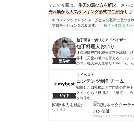
そこで今回は、
牛刀の選び方を解説
。さらに
売れ筋から人気ランキング形式でご紹介
しま
本コンテンツはマイベストが独自の基準に基づき
プロモーションを含みます。
制作・運営ポリシ
包丁研ぎ・切り方アドバイザー
包丁料理人おいり
辻調理師専門学校日本料理講師、堺
界中に刃物の魅力を伝えるコンテンツ
監修者
の包丁職人潜入取材などを行う。元
包丁料理人おいりのプロフィー
マイベスト
コンテンツ制作チーム
徹底した自社検証と専門家の声をもと
スメ」から「日用品」「家電」「金
ガイド
を制作中。
コンテンツ制作チームのプロフ
柔軟剤の吸水力を検証
電動ネッククーラーの冷却力を