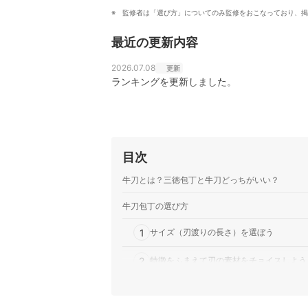
監修者は「選び方」についてのみ監修をおこなっており、掲
最近の更新内容
2026.07.08
更新
ランキングを更新しました。
目次
牛刀とは？三徳包丁と牛刀どっちがいい？
牛刀包丁の選び方
1
サイズ（刃渡りの長さ）を選ぼう
2
特徴をふまえて刃の素材をチョイスしよう
3
美しい刃が特徴のダマスカス製の牛刀包丁