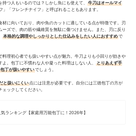
を持つ人もいるのでは？しかし魚にも使えて、
牛刀はオールマイ
フ」「フレンチナイフ」と呼ばれることもあります。
食材に向いており、肉や魚のカットに適している点が特徴です。刃
ムーズで、肉の筋や繊維質を無駄に傷つけません。また、刃に反り
、
本格的な調理やしっかりとした仕込みをしたい人におすすめ
で
で料理初心者でも扱いやすい点が魅力。牛刀よりも小回りが効きや
すよ。包丁に不慣れな人や凝った料理はしない人、
とりあえず手
徳包丁が扱いやすい
でしょう。
だと扱いにくい
点には注意が必要です。
自分には三徳包丁の方が
チェックしてください。
気ランキング【家庭用万能包丁に！2026年】