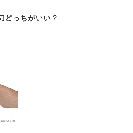
なら検討しよう
刀どっちがいい？
切
ック
azon.co.jp