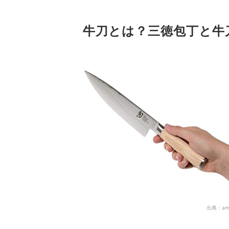
4
主流は両刃の牛刀包丁。片刃は切れ味重視
牛刀とは？三徳包丁と牛
牛刀包丁全43商品おすすめ人気ランキング
牛刀の切れ味を保つためには、刃を研ぐことが大
用途に合うほかの包丁や、便利なアイテムもチェ
包丁と一緒にまな板も用意しよう
そのほかの肉に特化した包丁をチェック
牛刀包丁の売れ筋ランキングもチェック！
出典：
am