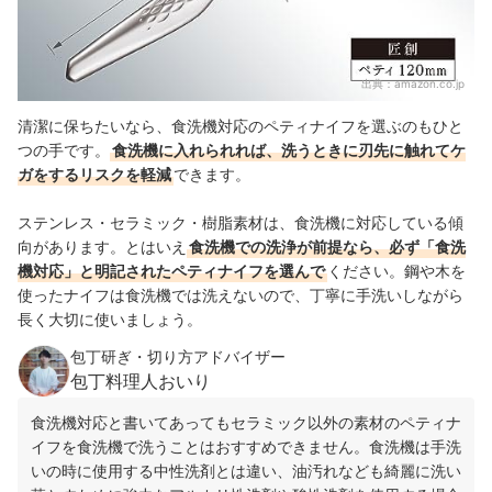
出典：
amazon.co.jp
清潔に保ちたいなら、食洗機対応のペティナイフを選ぶのもひと
つの手です。
食洗機に入れられれば、洗うときに刃先に触れてケ
ガをするリスクを軽減
できます。
ステンレス・セラミック・樹脂素材は、食洗機に対応している傾
向があります。とはいえ
食洗機での洗浄が前提なら、必ず「食洗
機対応」と明記されたペティナイフを選んで
ください。鋼や木を
使ったナイフは食洗機では洗えないので、丁寧に手洗いしながら
長く大切に使いましょう。
包丁研ぎ・切り方アドバイザー
包丁料理人おいり
食洗機対応と書いてあってもセラミック以外の素材のペティナ
イフ
を食洗機で洗うことはおすすめできません。
食洗機は手洗
いの時に使用する中性洗剤とは違い、油汚れなども綺麗に洗い