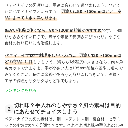
ペティナイフの刃渡りは、用途に合わせて選びましょう。ひとく
ちにペティナイフといっても、
刃渡りは80〜150mmほどと、商
品によって大きく異なります
。
細かい作業に使うなら、80〜120mm前後がおすすめ
です。小回
りがききやすい長さで、野菜や果物の皮剥きにぴったり。
小さな
食材の飾り切りにも活躍します。
ペティナイフ1本で料理をしたい人には、刃渡り130〜150mmほ
どの商品に注目
しましょう。鶏もも1枚程度の大きさなら、肉や魚
もカットできますよ。
手が小さい人は135mm前後を基準に選んで
みてください。長さに余裕があるうえ取り回しもきいて、
副菜・
主菜の調理がサクサクはかどるでしょう
。
ランキングを見る
切れ味？手入れのしやすさ？刃の素材は目的
2
にあわせてチョイスしよう
ペティナイフの刃の素材は、鋼・ステンレス鋼・複合材・セラミ
ックの4つに大きく分類できます。それぞれ切れ味や手入れのしや