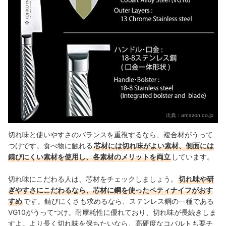
出典：
amazon.co.jp
切れ味と使いやすさのバランスを重視するなら、複合材がうって
つけです。食べ物に触れる
芯材には切れ味がよい素材、側面には
錆びにくい素材を使用し、各素材のメリットを両立
しています。
切れ味にこだわる人は、芯材をチェックしましょう。
切れ味や研
ぎやすさにこだわるなら、芯材に鋼を使ったペティナイフがおす
すめ
です。錆びにくさも求めるなら、ステンレス鋼の一種である
VG10がうってつけ。耐摩耗性に優れており、切れ味が長続きしま
すよ。より長く切れ味を保ちたいなら、高硬度なコバルトも要チ