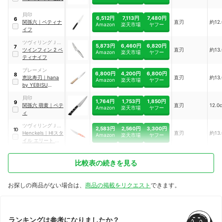
貝印
6,512円
7,113円
7,480円
6
関孫六
｜
ペティナ
直刃
約12
Amazon
楽天市場
ヤフー
イフ
ツヴィリングＪ．
5,873円
6,460円
6,820円
7
Ａ．ヘンケルス
ツインフィン 2 ペ
直刃
約13
Amazon
楽天市場
ヤフー
ティナイフ
ブレーメン
6,800円
4,200円
6,800円
8
恵比寿刃
｜
hana
直刃
約13
Amazon
楽天市場
ヤフー
by YEBISU
YAIBA ペティナイ
貝印
フ
1,764円
1,753円
1,850円
9
関孫六
萌黄
｜
ペテ
直刃
12.0
Amazon
楽天市場
ヤフー
ィ
ツヴィリングＪ．
2,583円
2,560円
3,300円
10
Ａ．ヘンケルスジ
Henckels
｜
HIスタ
直刃
約13
Amazon
楽天市場
ヤフー
ャパン
イル エリート ペ
ティナイフ
比較表の続きを見る
お探しの商品がない場合は、
商品の掲載をリクエスト
できます。
ランキングは参考になりましたか？