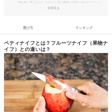
切れ味？手入れのしやすさ？刃の素材は目的にあわせてチョイ
2
スしよう
全部見る
3
美しさが魅力のダマスカスは、ギフトにぴったり
4
使い勝手に関わる！柄の素材を選ぼう
選び方
ランキング
5
魚・野菜などを薄切りするなら、片刃タイプをチェック
ペティナイフとは？フルーツナイフ（果物ナ
6
清潔に保ちたいなら、食洗機対応の商品を選ぶのもあり
イフ）との違いは？
ペティナイフ全47商品おすすめ人気ランキング
本格的な料理をするなら、専用の包丁を使おう
キャンプ・アウトドアに特化したアイテムもチェック
包丁をコンパクトに収納してキッチン周りを整えよう
ペティナイフの売れ筋ランキングもチェック！