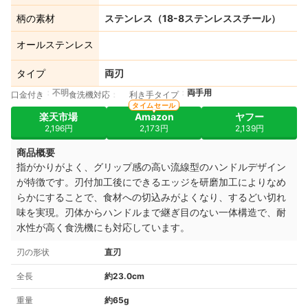
柄の素材
ステンレス（18-8ステンレススチール）
オールステンレス
タイプ
両刃
不明
両手用
口金付き
食洗機対応
利き手タイプ
タイムセール
楽天市場
Amazon
ヤフー
2,196円
2,173円
2,139円
商品概要
指がかりがよく、グリップ感の高い流線型のハンドルデザイン
が特徴です。刃付加工後にできるエッジを研磨加工によりなめ
らかにすることで、食材への切込みがよくなり、するどい切れ
味を実現。刃体からハンドルまで継ぎ目のない一体構造で、耐
水性が高く食洗機にも対応しています。
刃の形状
直刃
全長
約23.0cm
重量
約65g