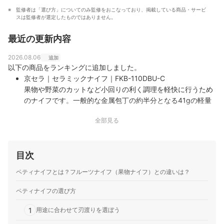
監修者は「選び方」についてのみ監修をおこなっており、掲載している商品・サービ
スは監修者が選定したものではありません。
最近の更新内容
2026.08.06
追加
以下の商品をランキングに追加しました。
京セラ｜セラミックナイフ｜FKB-110DBU-C
果物や野菜のカットなど小回りの利く調理を軽快に行うため
のナイフです。一般的な金属包丁の約半分となる41gの軽量
設計を実現しており、手首への負担を抑えて手軽に使用でき
全部見る
ます。ハンドルにはサトウキビ由来のバイオ樹脂を配合し、
パッケージのプラスチック使用量…
目次
ペティナイフとは？フルーツナイフ（果物ナイフ）との違いは？
ペティナイフの選び方
1
用途に合わせて刃渡りを選ぼう