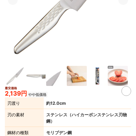
最安価格
4+
2,139円
やや低価格
刃渡り
約12.0cm
刃の素材
ステンレス（ハイカーボンステンレス刃物
鋼）
鋼材の種類
モリブデン鋼