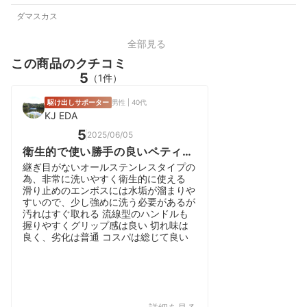
ダマスカス
全部見る
この商品のクチコミ
5
（1件）
駆け出しサポーター
男性 | 40代
KJ EDA
5
2025/06/05
衛生的で使い勝手の良いペティナ
イフ
継ぎ目がないオールステンレスタイプの
為、非常に洗いやすく衛生的に使える
滑り止めのエンボスには水垢が溜まりや
すいので、少し強めに洗う必要があるが
汚れはすぐ取れる 流線型のハンドルも
握りやすくグリップ感は良い 切れ味は
良く、劣化は普通 コスパは総じて良い