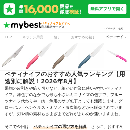
ペティナイフおすすめ
商品比較サービス
マイページ
検索
ペティナイフ
TOP
キッチン用品
包丁
おすすめの包丁
ペティナイフのおすすめ人気ランキング【用
途別に解説！2026年8月】
果物の皮剥きや飾り切りなど、細かい作業に使いやすいペティナ
イフ。洋包丁のなかでも最も小さいミニサイズの包丁で、フルー
ツナイフ代わりや、肉・魚用のサブ包丁としても活躍します。グ
ローバル・ヘンケルス・ミソノ・藤次郎などから販売されていま
すが、刃や柄の素材もさまざまでどれがよいのか迷いますよね。
そこで今回は、
ペティナイフの選び方を解説
。さらに、おすすめ