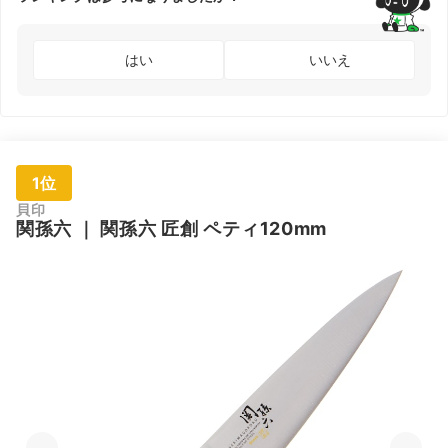
はい
いいえ
1位
貝印
関孫六
｜
関孫六 匠創 ペティ120mm