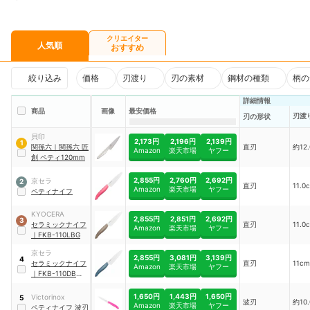
クリエイター
人気順
おすすめ
絞り込み
価格
刃渡り
刃の素材
鋼材の種類
柄の
詳細情報
商品
画像
最安価格
刃渡
刃の形状
貝印
2,173円
2,196円
2,139円
1
関孫六
｜
関孫六 匠
直刃
約12
Amazon
楽天市場
ヤフー
創 ペティ120mm
2,855円
2,760円
2,692円
京セラ
2
直刃
11.0
Amazon
楽天市場
ヤフー
ペティナイフ
KYOCERA
2,855円
2,851円
2,692円
3
セラミックナイフ
直刃
11.0
Amazon
楽天市場
ヤフー
｜
FKB-110LBG
京セラ
2,855円
3,081円
3,139円
4
セラミックナイフ
直刃
11cm
Amazon
楽天市場
ヤフー
｜
FKB-110DBU-
C
1,650円
1,443円
1,650円
Victorinox
5
波刃
約10
Amazon
楽天市場
ヤフー
ペティナイフ 波刃