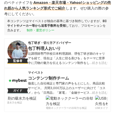
のペティナイフを
Amazon・楽天市場・Yahoo!ショッピングの売
れ筋から人気ランキング形式でご紹介
します。ぜひ購入の際の参
考にしてください。
本コンテンツはマイベストが独自の基準に基づき制作していますが、
EC
サイトやメーカー等から送客手数料を受領
しており、プロモーションを
含みます。
制作・運営ポリシー
包丁研ぎ・切り方アドバイザー
包丁料理人おいり
辻調理師専門学校日本料理講師、堺包丁研ぎ師のキャリ
アを経て、現在は「人生に切る喜びを」をテーマに世界
監修者
中に刃物の魅力を伝えるコンテンツ制作をしている。自
…続きを読む
身のYouTubeチャンネルでは、包丁の扱い方や全国の包
丁職人潜入取材などを行う。元日本料理講師の経歴か
マイベスト
ら、料理動画クリエイターとしても活動中。
コンテンツ制作チーム
包丁料理人おいりのプロフィール
徹底した自社検証と専門家の声をもとにした、商品比較
サービス。 月間3,000万以上のユーザーに向けて「コス
ガイド
メ」から「日用品」「家電」「金融サービス」まで、ベ
…続きを読む
ストな商品を選んでもらうために、毎日コンテンツを制
作中。
剤の吸水力を検証
コンテンツ制作チームのプロフィール
電動ネッククーラーの冷却力を検証
USBタイプCケー