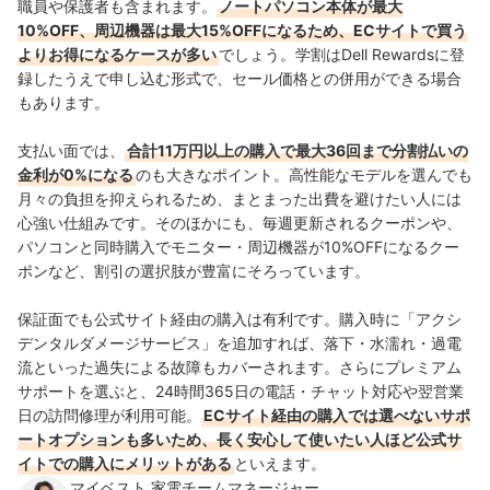
職員や保護者も含まれます。
ノートパソコン本体が最大
10%OFF、周辺機器は最大15%OFFになるため、ECサイトで買う
よりお得になるケースが多い
でしょう。学割はDell Rewardsに登
録したうえで申し込む形式で、セール価格との併用ができる場合
もあります。
支払い面では、
合計11万円以上の購入で最大36回まで分割払いの
金利が0%になる
のも大きなポイント。高性能なモデルを選んでも
月々の負担を抑えられるため、まとまった出費を避けたい人には
心強い仕組みです。そのほかにも、毎週更新されるクーポンや、
パソコンと同時購入でモニター・周辺機器が10%OFFになるクー
ポンなど、割引の選択肢が豊富にそろっています。
保証面でも公式サイト経由の購入は有利です。購入時に「アクシ
デンタルダメージサービス」を追加すれば、落下・水濡れ・過電
流といった過失による故障もカバーされます。さらにプレミアム
サポートを選ぶと、24時間365日の電話・チャット対応や翌営業
日の訪問修理が利用可能。
ECサイト経由の購入では選べないサポ
ートオプションも多いため、長く安心して使いたい人ほど公式サ
イトでの購入にメリットがある
といえます。
マイベスト 家電チームマネージャー