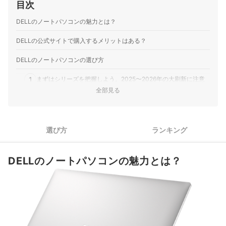
目次
デル・テクノロジーズ｜Dell 14 ノートパソコン｜DC14250
デル・テクノロジーズ｜Dell 16 Plusノートパソコン｜
DELLのノートパソコンの魅力とは？
DB16250
DELLの公式サイトで購入するメリットはある？
デル・テクノロジーズ｜Dell 14ノートパソコン｜DC14255
デル・テクノロジーズ｜Dell 14 Plusノートパソコン｜
DELLのノートパソコンの選び方
DB14250
デル・テクノロジーズ｜Dell Pro 16ノートパソコン｜
1
まずはシリーズを把握しよう。2025〜2026年の大刷新に注意
PC16250
全部見る
デル・テクノロジーズ｜Dell 16ノートパソコン｜DC16255
2
利用シーンからシリーズを絞り込もう
デル・テクノロジーズ｜Dell 15 ノートパソコン｜DC15255
DELLのノートパソコン全6商品おすすめ人気ランキング
デル・テクノロジーズ｜Dell 14 ノートパソコン｜DC14250
選び方
ランキング
デル・テクノロジーズ｜Dell 16 Plusノートパソコン｜
お手頃価格のノートパソコンなら、こちらもチェック！
DB16250
デル・テクノロジーズ｜Dell 14ノートパソコン｜DC14255
DELLのノートパソコンの魅力とは？
ノートパソコンを外で使うことが多いなら、ポケット型WiFiのランキン
デル・テクノロジーズ｜Dell 15 ノートパソコン｜DC15250
グもチェック！
デル・テクノロジーズ｜Dell 14 Plusノートパソコン｜
DB14250
▼ノートパソコンのカテゴリ一覧はこちら▼
デル・テクノロジーズ｜Dell Pro 16ノートパソコン｜
DELLのノートパソコンの売れ筋ランキングもチェック！
PC16250
デル・テクノロジーズ｜Alienware｜16 Auroraゲーミング ノ