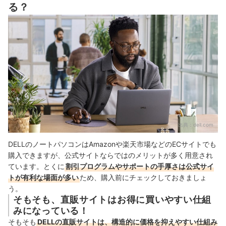
る？
出典：
dell.com
DELLのノートパソコンはAmazonや楽天市場などのECサイトでも
購入できますが、公式サイトならではのメリットが多く用意され
ています。とくに
割引プログラムやサポートの手厚さは公式サイ
トが有利な場面が多い
ため、購入前にチェックしておきましょ
う。
そもそも、直販サイトはお得に買いやすい仕組
みになっている！
そもそも
DELLの直販サイトは、構造的に価格を抑えやすい仕組み