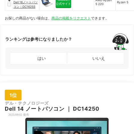
6
ーズ
Dell 16ノートパソ
Ryzen 5
公式サイト
5 220
コン
｜
DC16255
お探しの商品がない場合は、
商品の掲載をリクエスト
できます。
ランキングは参考になりましたか？
はい
いいえ
1位
デル・テクノロジーズ
Dell 14 ノートパソコン
｜
DC14250
2025/09/02 発売