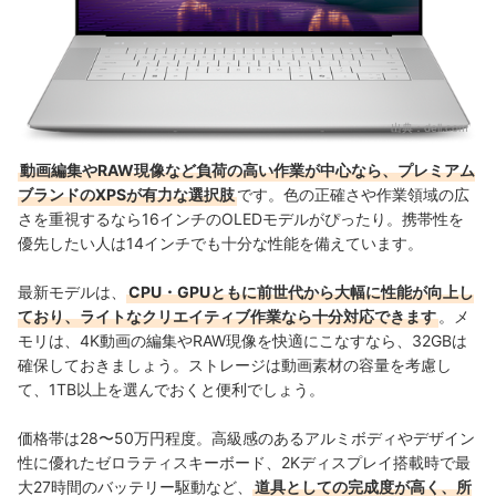
出典：
dell.com
動画編集やRAW現像など負荷の高い作業が中心なら、プレミアム
ブランドのXPSが有力な選択肢
です。色の正確さや作業領域の広
さを重視するなら16インチのOLEDモデルがぴったり。携帯性を
優先したい人は14インチでも十分な性能を備えています。
最新モデルは、
CPU・GPUともに前世代から大幅に性能が向上し
ており、ライトなクリエイティブ作業なら十分対応できます
。メ
モリは、4K動画の編集やRAW現像を快適にこなすなら、32GBは
確保しておきましょう。ストレージは動画素材の容量を考慮し
て、1TB以上を選んでおくと便利でしょう。
価格帯は28〜50万円程度。高級感のあるアルミボディやデザイン
性に優れたゼロラティスキーボード、2Kディスプレイ搭載時で最
大27時間のバッテリー駆動など、
道具としての完成度が高く、所