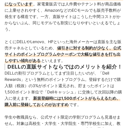
になっています
。家電量販店では人件費やテナント料が商品価格
に上乗せされやすく、AmazonなどのECモールでも販売手数料が
発生する構造です。一方、直販サイトはこうした中間コストがか
からないぶん、同じモデルでも割安になりやすいといえるでしょ
う。
とくにDELLやLenovo、HPといった海外メーカーは直販を主な販
売チャネルとしているため、
値引きに対する制約が少なく、公式
サイトのポイントプログラムやクーポンで大幅な値引きを打ち出
しやすい傾向がある
といえます。
DELLの直販サイトならではのメリットを紹介！
DELLの割引プログラムとしてまず注目したいのが、「Dell
Rewards」という無料のポイントプログラム。登録するだけで購
入額（税抜）の3%がポイント還元され、貯まったポイントは
1,500ポイント単位で「Dellキャッシュ」に交換して次回以降の購
入に使えます。
新規登録時には1,500ポイントがもらえるため、
購入前に登録しておくのがおすすめ
です。
学生や教職員なら、公式サイト限定の学割プログラムも見逃せま
せん。対象は高校生・大学生・大学院生・専門学校生に加え、教