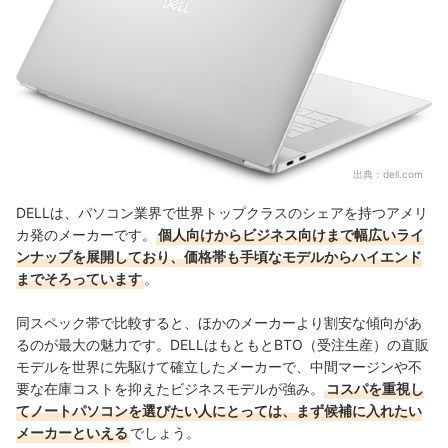
ートパソコン｜AC16250
デル・テクノロジーズ｜Dell 14 Plus 2-in-1ノートパソコン｜
DB04250
デル・テクノロジーズ｜Dell 16ノートパソコン｜DC16255
出典：
dell.com
DELLは、パソコン業界で世界トップクラスのシェアを持つアメリ
カ発のメーカーです。
個人向けからビジネス向けまで幅広いライ
ンナップを展開しており、価格帯も手頃なモデルからハイエンド
までそろっています
。
同スペック帯で比較すると、ほかのメーカーより割安な傾向があ
るのが最大の魅力です。DELLはもともとBTO（受注生産）の直販
モデルを世界に先駆けて確立したメーカーで、中間マージンや不
要な在庫コストを抑えたビジネスモデルが強み。
コスパを重視し
てノートパソコンを選びたい人にとっては、まず候補に入れたい
メーカーといえる
でしょう。