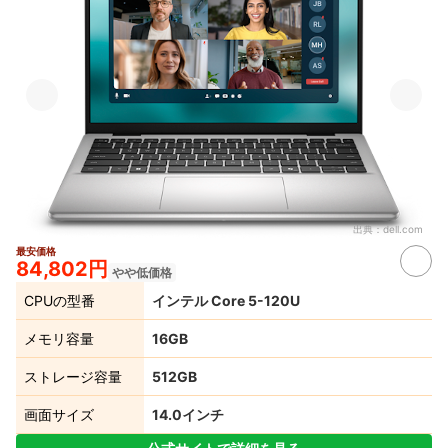
出典：
dell.com
最安価格
84,802円
やや低価格
CPUの型番
インテル Core 5-120U
メモリ容量
16GB
ストレージ容量
512GB
画面サイズ
14.0インチ