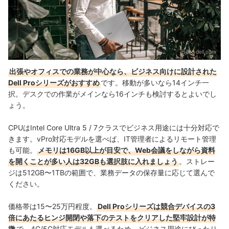
出典：
dell.com
出張やオフィスでの業務が中心なら、ビジネス向けに設計された
Dell Proシリーズがおすすめ
です。移動が多いなら14インチ一
択。デスクでの作業がメインなら16インチも検討するとよいでし
ょう。
CPUはIntel Core Ultra 5 / 7クラスでビジネス用途には十分対応で
きます。vPro対応モデルを選べば、IT管理者によるリモート管理
も可能。
メモリは16GB以上が目安で、Web会議をしながら資料
を開くことが多い人は32GBも選択肢に入れましょう
。ストレー
ジは512GB〜1TBの範囲で、業務データの保存量に応じて選んで
ください。
価格帯は15〜25万円程度。
Dell Proシリーズは競合デバイスの3
倍にあたるヒンジ開閉や落下のテストをクリアした堅牢設計が特
徴
で、4G/5G対応モデルも選べるため、ビジネス用途にぴったり