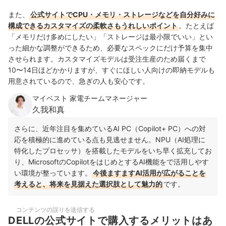
また、
公式サイトでCPU・メモリ・ストレージなどを自分好みに
構成できるカスタマイズの柔軟さもうれしいポイント
。たとえば
「メモリだけ多めにしたい」「ストレージは最小限でいい」とい
った細かな調整ができるため、必要なスペックにだけ予算を集中
させられます。カスタマイズモデルは受注生産のため届くまで
10〜14日ほどかかりますが、すぐにほしい人向けの即納モデルも
用意されているので、急ぎの人も安心です。
マイベスト 家電チームマネージャー
久我和真
さらに、近年注目を集めているAI PC（Copilot+ PC）への対
応を積極的に進めている点も見逃せません。NPU（AI処理に
特化したプロセッサ）を搭載したモデルをいち早く拡充してお
り、MicrosoftのCopilotをはじめとするAI機能をで活用しやす
い環境が整っています。
今後ますますAI活用が広がることを
考えると、将来を見据えた選択肢として魅力的
です。
コンテンツの誤りを送信する
DELLの公式サイトで購入するメリットはあ