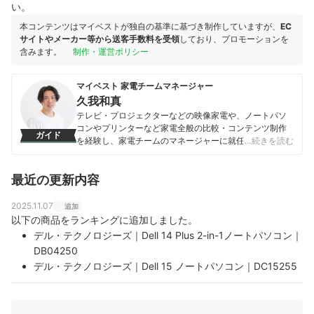
い。
本コンテンツはマイベストが独自の基準に基づき制作していますが、
EC
サイトやメーカー等から送客手数料を受領
しており、プロモーションを
含みます。
制作・運営ポリシー
マイベスト 家電チームマネージャー
久我和真
テレビ・プロジェクターなどの映像家電や、ノートパソ
コンやプリンターなど家電全般の比較・コンテンツ制作
ガイド
を経験し、家電チームのマネージャーに就任。キャリブ
…続きを読む
レーションソフトを用いたテレビ・プロジェクターの画
質測定を設計したり、ノートパソコンのベンチマークテ
最近の更新内容
ストに取り組んだりしてきた。「ユーザーにとってベス
トな選択体験を提供する」ことを心がけて、コンテンツ
制作を行っている。
2025.11.07
追加
久我和真のプロフィール
以下の商品をランキングに追加しました。
デル・テクノロジーズ｜Dell 14 Plus 2-in-1ノートパソコン｜
DB04250
デル・テクノロジーズ｜Dell 15 ノートパソコン｜DC15255
デル・テクノロジーズ｜Dell 15 ノートパソコン｜DC15250
デル・テクノロジーズ｜Alienware｜16 Auroraゲーミング ノ
ートパソコン｜AC16250