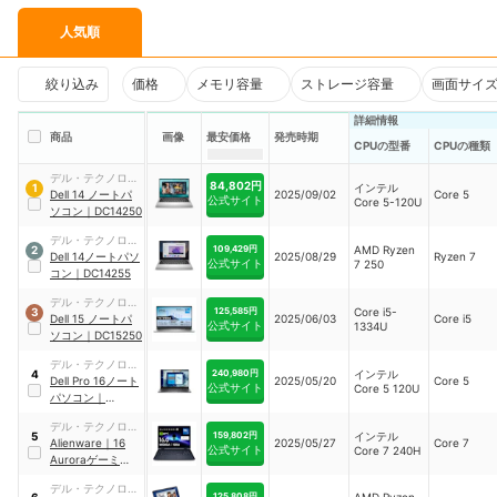
人気順
絞り込み
価格
メモリ容量
ストレージ容量
画面サイ
詳細情報
商品
画像
最安価格
発売時期
CPUの型番
CPUの種類
デル・テクノロジ
84,802円
インテル
1
ーズ
Dell 14 ノートパ
2025/09/02
Core 5
公式サイト
Core 5-120U
ソコン
｜
DC14250
デル・テクノロジ
109,429円
AMD Ryzen
2
ーズ
Dell 14ノートパソ
2025/08/29
Ryzen 7
公式サイト
7 250
コン
｜
DC14255
デル・テクノロジ
125,585円
Core i5-
3
ーズ
Dell 15 ノートパ
2025/06/03
Core i5
公式サイト
1334U
ソコン
｜
DC15250
デル・テクノロジ
240,980円
インテル
4
ーズ
Dell Pro 16ノート
2025/05/20
Core 5
公式サイト
Core 5 120U
パソコン
｜
PC16250
デル・テクノロジ
159,802円
インテル
5
ーズ
Alienware
｜
16
2025/05/27
Core 7
公式サイト
Core 7 240H
Auroraゲーミング
ノートパソコン
｜
デル・テクノロジ
AC16250
125,808円
AMD Ryzen