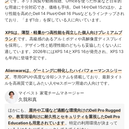
ン
です。ネット閲覧や動画視聴、Officeを使った作業など日常的
な用途に十分対応でき、価格も手頃。Dell 14やDell 15のほか、よ
り性能を高めたDell 14 PlusやDell 16 Plusなどもラインナップされ
ており、「まず1台」を探している人に向いています。
XPSは、薄型・軽量かつ高性能を両立した個人向けプレミアムブ
ランド
です。高級感のあるアルミボディや高解像度ディスプレイ
を採用し、デザイン性と処理性能のどちらも妥協したくない人に
適しています。2026年にはXPS 14とXPS 16が発売され、XPS 13
も年内に登場予定です。
Alienwareは、ゲーミングに特化したハイパフォーマンスシリー
ズ
。専用GPUや高度な冷却システムを搭載しており、最新タイト
ルを高画質で楽しみたい人やeスポーツ用途の人向けです。
マイベスト 家電チームマネージャー
久我和真
ほかにも、
屋外や工場など過酷な環境向けのDell Pro Rugged
や、教育現場向けに耐久性とセキュリティを重視したDell Pro
Educationも用意されています
。特定の利用環境が決まって