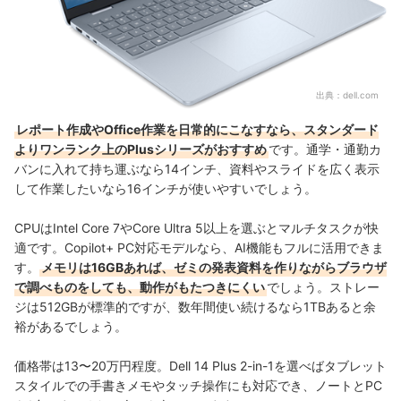
出典：
dell.com
レポート作成やOffice作業を日常的にこなすなら、スタンダード
よりワンランク上のPlusシリーズがおすすめ
です。通学・通勤カ
バンに入れて持ち運ぶなら14インチ、資料やスライドを広く表示
して作業したいなら16インチが使いやすいでしょう。
CPUはIntel Core 7やCore Ultra 5以上を選ぶとマルチタスクが快
適です。Copilot+ PC対応モデルなら、AI機能もフルに活用できま
す。
メモリは16GBあれば、ゼミの発表資料を作りながらブラウザ
で調べものをしても、動作がもたつきにくい
でしょう。ストレー
ジは512GBが標準的ですが、数年間使い続けるなら1TBあると余
裕があるでしょう。
価格帯は13〜20万円程度。Dell 14 Plus 2-in-1を選べばタブレット
スタイルでの手書きメモやタッチ操作にも対応でき、ノートとPC