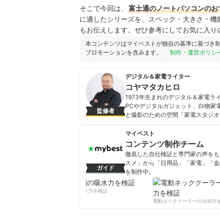
そこで今回は、
富士通のノートパソコンのお
に適したシリーズを、スペック・大きさ・機
もお伝えします。ぜひ参考にしてお気に入り
本コンテンツはマイベストが独自の基準に基づき
プロモーションを含みます。
制作・運営ポリシ
デジタル＆家電ライター
コヤマタカヒロ
1973年生まれのデジタル＆家電
PCやデジタルガジェット、白物家
監修者
と撮影のための空間「家電スタジオ
イザーなども務める。
コヤマタカヒロのプロフィール
マイベスト
コンテンツ制作チーム
徹底した自社検証と専門家の声をもと
スメ」から「日用品」「家電」「金
ガイド
を制作中。
コンテンツ制作チームのプロフ
柔軟剤の吸水力を検証
電動ネッククーラーの冷却力を