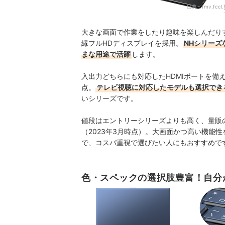
出典：
fmv.fccl.
大きな画面で作業をしたり趣味を楽しんだりす
縁フルHDディスプレイを採用。
NHシリー
まな用途で活躍
します。
入出力どちらにも対応したHDMIポートを備
点。
テレビ視聴に対応したモデルも選択でき
いシリーズです。
値段はエントリーシリーズよりも高く、量販の
（2023年3月時点）。大画面かつ高い機能
で、コスパ重視で選びたい人にもおすすめで
色・スペックの選択肢豊富！自分