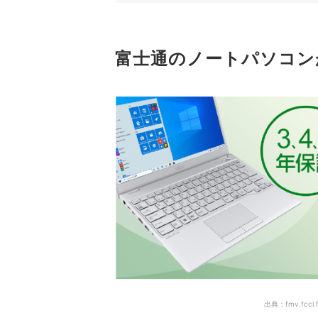
4
光学ドライブやOfficeソフトの有無も確
富士通のノートパソコン
富士通のノートパソコン全55商品おすすめ人気ラ
富士通の古いパソコンはリサイクルできる？
富士通のノートパソコンは修理依頼できる？
ほかのメーカーのノートパソコンもチェックしよ
ノートパソコンを外で使うことが多いなら、ポケッ
富士通のノートパソコンの売れ筋ランキングもチ
出典：
fmv.fccl.