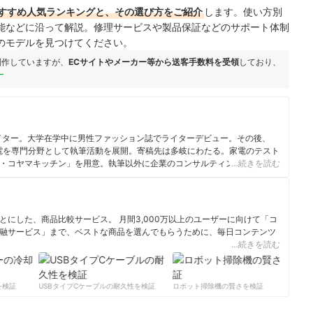
すすめ人気ランキングと、その選び方をご紹介
します。使い方別
能などに沿って解説。修理サービスや製品保証などのサポート体制
のモデルを見つけてください。
制作していますが、
ECサイトやメーカー等から送客手数料を受領
しており、
ー
ライター。大学在学中に男性ファッション誌でライターデビュー。その後、
電を専門分野として執筆活動を展開。寄稿先は多岐にわたる。家電のテスト
・コヤマキッチン」を用意。執筆以外に企業のコンサルティングやアドバ
…続きを読む
にした、商品比較サービス。 月間3,000万以上のユーザーに向けて「コ
融サービス」まで、ベストな商品を選んでもらうために、毎日コンテンツ
…続きを読む
ィール
検証
USBタイプCケーブルの耐久性を検証
ロボット掃除機の賢さを検証
サ