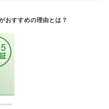
認しよう
がおすすめの理由とは？
ンキング
う
ト型WiFiのランキングもチェック！
ェック！
fujitsu.com