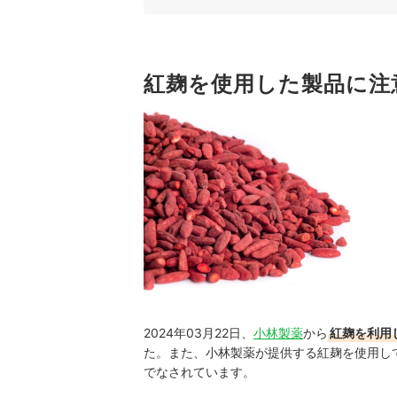
1
2
効果が認められた成分を配合している「機
3
効果を得るには継続が肝心！サプリの形状
紅麹を使用した製品に注
コレステロール対策サプリ全4商品おすすめ人気
サプリ以外でコレステロール対策として生活で心
健康サポートサプリはほかにも！
ダイエット中の人はこちらもチェック
コレステロール対策サプリの売れ筋ランキングも
2024年03月22日、
小林製薬
から
紅麹を利用
た。また、小林製薬が提供する紅麹を使用し
でなされています。