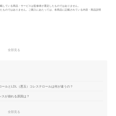
載している商品・サービスは監修者が選定したものではありません。
たものではありません。ご購入にあたっては、各商品に記載されている内容・商品説明
全部見る
ロールとLDL（悪玉）コレステロールは何が違うの？
ランスが崩れる原因は？
全部見る
A」がおすすめ！