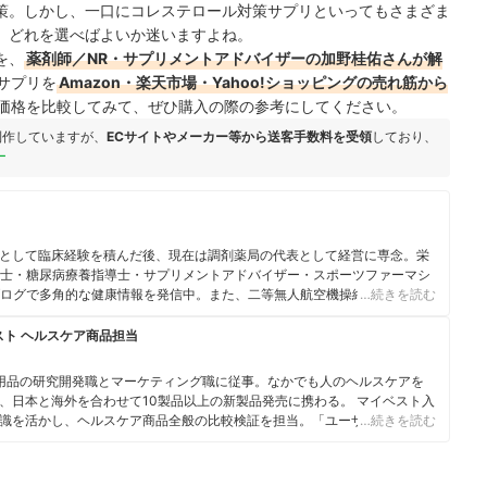
策。しかし、一口にコレステロール対策サプリといってもさまざま
、どれを選べばよいか迷いますよね。
を、
薬剤師／NR・サプリメントアドバイザーの加野桂佑さんが解
サプリを
Amazon・楽天市場・Yahoo!ショッピングの売れ筋から
価格を比較してみて、ぜひ購入の際の参考にしてください。
制作していますが、
ECサイトやメーカー等から送客手数料を受領
しており、
ー
として臨床経験を積んだ後、現在は調剤薬局の代表として経営に専念。栄
法士・糖尿病療養指導士・サプリメントアドバイザー・スポーツファーマシ
ブログで多角的な健康情報を発信中。また、二等無人航空機操縦士の資格を
…続きを読む
への活用といった次世代の医療提供体制の構築の可能性を追求している。
床・経営・最新テクノロジーを融合させた活動を展開するプロフェッショ
スト ヘルスケア商品担当
用品の研究開発職とマーケティング職に従事。なかでも人のヘルスケアを
、日本と海外を合わせて10製品以上の新製品発売に携わる。 マイベスト入
識を活かし、ヘルスケア商品全般の比較検証を担当。「ユーザーが知りた
…続きを読む
やすく提供する」をモットーに、日々の業務に取り組んでいる。