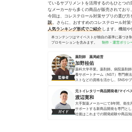
ているサプリメントを活用するのもひとつの
なメーカーから多くの商品が販売されており
今回は、コレステロール対策サプリの選び方
説
。さらに、おすすめのコレステロール対策
人気ランキング形式でご紹介
します。機能や
本コンテンツはマイベストが独自の基準に基づき
プロモーションを含みます。
制作・運営ポリシ
薬剤師 薬局経営
加野桂佑
薬科大学卒業。薬剤師。病院薬剤師
養サポートチーム（NST）専門療
監修者
ストなどの資格を活かし、SNSや
取得し、ドローン技術の医療・物流
既存の薬剤師の枠に捉われない、臨
元トイレタリー商品開発者/マイベ
ナル。
渡辺寛和
加野桂佑のプロフィール
大手製薬メーカーにて8年間、衛生
サポートする新商品開発を専門とし
ガイド
社後はこれまでの開発経験や商品知
いことを適切な検証に基づきわかり
渡辺寛和のプロフィール