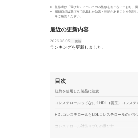
監修者は「選び方」についてのみ監修をおこなっており、掲
掲載商品は選び方で記載した効果・効能があることを保証し
をご確認ください。
最近の更新内容
2026.08.05
更新
ランキングを更新しました。
目次
紅麹を使用した製品に注意
コレステロールってなに？HDL（善玉）コレステ
HDLコレステロールとLDLコレステロールのバ
コレステロール対策サプリの選び方
コレステロールの対策には「DHA」「EP