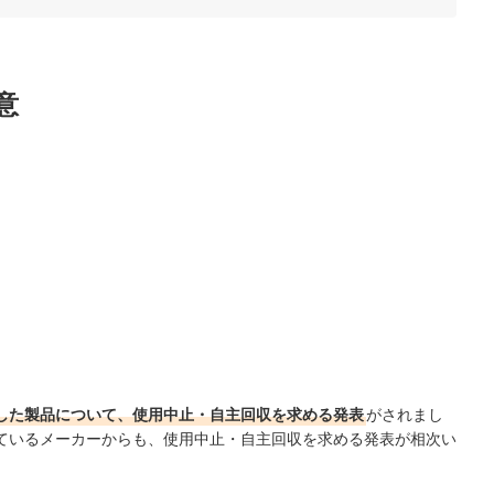
能性表示食品」もおすすめ
や価格も確認しよう
意
ランキング
がけられることは？
チェック！
した製品について、使用中止・自主回収を求める発表
がされまし
ているメーカーからも、使用中止・自主回収を求める発表が相次い