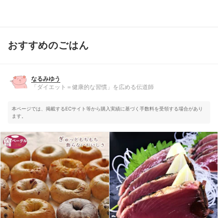
おすすめのごはん
なるみゆう
「ダイエット＝健康的な習慣」を広める伝道師
なるみゆう
「ダイエット＝健康的な習慣」を広める伝道師
本ページでは、掲載するECサイト等から購入実績に基づく手数料を受領する場合があり
ます。