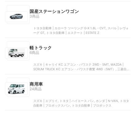
ルランゴロング
国産ステーションワゴン
3商品
トヨタ自動車 | カローラ ツーリング G-X 1.8L・CVT, スバル | レヴォ
ーグ GT, トヨタ自動車 | エステート | ESTATE Z
軽トラック
6商品
スズキ | キャリイ KC エアコン・パワステ 2WD・5MT, MAZDA |
SCRUM TRUCK KC エアコン・パワステ農繁 4WD（5MT）, 三菱自動
車工業 | ミニキャブトラック M 4WD 5MT, 日産自動車 | NT100クリッ
パー DX 4WD／5MT, 本田技研工業 | アクティトラック
商用車
24商品
スズキ | エブリイ, トヨタ | ハイエース バン, ホンダ | N-VAN, トヨタ
自動車 | プロボックスバン, トヨタ自動車 | プロボックス