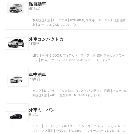
軽自動車
40商品
本田技研工業 | FF, スズキ | HYBRID G, スズキ | HYBRID G, 日産自動
車 | ルークスS 2WD, スズキ | FX
外車コンパクトカー
11商品
MINI | MINI 3 DOOR, フィアット | フィアット 500, フォルクスワー
ゲン | Polo, アウディ | A1 Sportback, ルノー | トゥインゴ
車中泊車
20商品
ホンダ | N-VAN, トヨタ自動車 | X 2WD（7人乗り）, 日産 | セレナ, 本
田技研工業 | AIR, 日産自動車 | NV200バネットバン
外車ミニバン
6商品
ルノー | カングー, フォルクスワーゲン | ゴルフ トゥーラン, メルセデ
ス・ベンツ日本 | V-Class, Stellantis | リフターロング, Stellantis | ベ