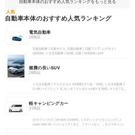
自動車本体のおすすめ人気ランキングをもっと見る
人気
自動車本体のおすすめ人気ランキング
電気自動車
26商品
日産自動車 | 日産サクラ, 日産自動車 | 日産アリア, レクサス |
UX300e, トヨタ自動車 | bZ4X, 日産 | NISSAN LEAF
燃費の良いSUV
28商品
トヨタ自動車 | ヤリスクロス HYBRID X 1.5L・2WD, トヨタ自動車 |
C-HR ハイブリッド G, ホンダ | ヴェゼル e:HEV X 2WD, マツダ | CX-
3 XD 2WD（6EC-AT） | SKYACTIV-D 1.8, トヨタ自動車 | RAV4
HYBRID X 2WD
軽キャンピングカー
31商品
ホワイトハウス | N-VAN COMPO, ミスティックプランニング | J
cabin Mini W, バンショップミカミ | テントむし , タジマキャンパ
ー | E340W, コイズミ | Transform Camper かるキャン