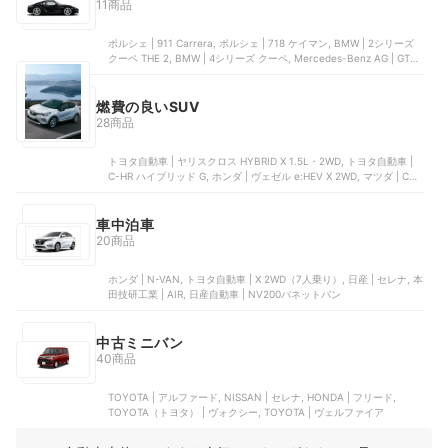
11商品
ポルシェ | 911 Carrera, ポルシェ | 718 ケイマン, BMW | 2シリーズ
クーペ THE 2, BMW | 4シリーズ クーペ, Mercedes-Benz AG | GT
Coupé
燃費の良いSUV
28商品
トヨタ自動車 | ヤリスクロス HYBRID X 1.5L・2WD, トヨタ自動車 |
C-HR ハイブリッド G, ホンダ | ヴェゼル e:HEV X 2WD, マツダ | CX-
3 XD 2WD（6EC-AT） | SKYACTIV-D 1.8, トヨタ自動車 | RAV4
HYBRID X 2WD
車中泊車
20商品
ホンダ | N-VAN, トヨタ自動車 | X 2WD（7人乗り）, 日産 | セレナ, 本
田技研工業 | AIR, 日産自動車 | NV200バネットバン
中古ミニバン
40商品
TOYOTA | アルファード, NISSAN | セレナ, HONDA | フリード,
TOYOTA（トヨタ） | ヴォクシー, TOYOTA | ヴェルファイア