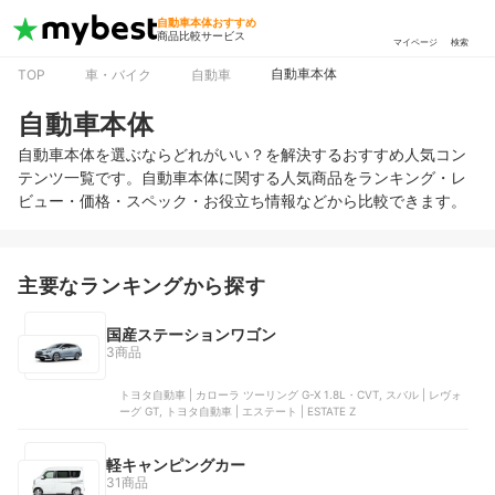
自動車本体おすすめ
商品比較サービス
マイページ
検索
自動車本体
TOP
車・バイク
自動車
自動車本体
自動車本体を選ぶならどれがいい？を解決するおすすめ人気コン
テンツ一覧です。自動車本体に関する人気商品をランキング・レ
ビュー・価格・スペック・お役立ち情報などから比較できます。
主要なランキングから探す
国産ステーションワゴン
3商品
トヨタ自動車 | カローラ ツーリング G-X 1.8L・CVT, スバル | レヴォ
ーグ GT, トヨタ自動車 | エステート | ESTATE Z
軽キャンピングカー
31商品