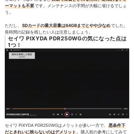
ーマットも不要
です。メンテナンスの手間が大幅に省けるでしょ
う。
ただし、
SDカードの最大容量は64GBまでとやや少なめ
でした。
長時間の記録を残したい人は注意しましょう。
セイワ PIXYDA PDR250WGの気になった点は
1つ！
セイワ PIXYDA PDR250WGはメリットが多い一方で、
悪条件下
だときれいに映らないのはデメリット
。購入前の参考にしてみて