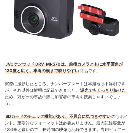
JVCケンウッド DRV-MR570は、前後カメラともに水平画角が
130度と広く、車両の横まで映りやすい
商品です。
実際に撮影したところ、ナンバープレートは本拠地は不鮮明です
が、それ以外は鮮明に記録できました。
逆光でもくっきり映せた
ため、万が一の事故の際に加害者の車両を捜索しやすいでしょ
う。
SDカードのチェック機能があり、不具合に気づきやすい
のもポイ
ント。定期的なフォーマットは必要ありません。最大記録容量が
128GBと多いので、長時間の映像も記録できます。専用ビュアー