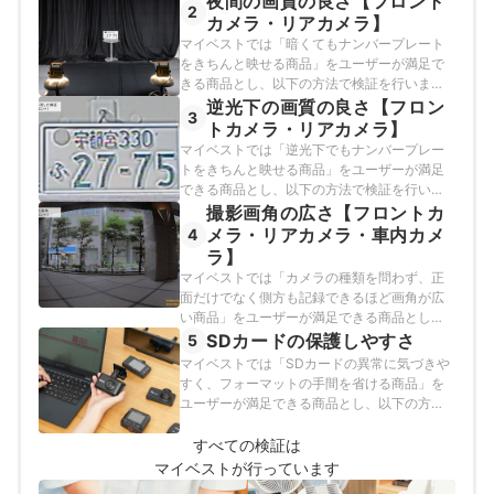
夜間の画質の良さ【フロント
2
カメラ・リアカメラ】
マイベストでは「暗くてもナンバープレート
をきちんと映せる商品」をユーザーが満足で
きる商品とし、以下の方法で検証を行いまし
た。
逆光下の画質の良さ【フロン
3
トカメラ・リアカメラ】
マイベストでは「逆光下でもナンバープレー
トをきちんと映せる商品」をユーザーが満足
できる商品とし、以下の方法で検証を行いま
した。
撮影画角の広さ【フロントカ
メラ・リアカメラ・車内カメ
4
ラ】
マイベストでは「カメラの種類を問わず、正
面だけでなく側方も記録できるほど画角が広
い商品」をユーザーが満足できる商品とし、
以下の方法で検証を行いました。
SDカードの保護しやすさ
5
マイベストでは「SDカードの異常に気づきや
すく、フォーマットの手間を省ける商品」を
ユーザーが満足できる商品とし、以下の方法
で検証を行いました。
すべての検証は
マイベストが行っています