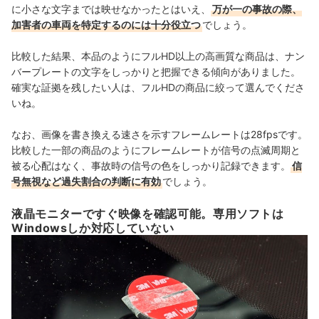
に小さな文字までは映せなかったとはいえ、
万が一の事故の際、
加害者の車両を特定するのには十分役立つ
でしょう。
比較した結果、本品のようにフルHD以上の高画質な商品は、ナン
バープレートの文字をしっかりと把握できる傾向がありました。
確実な証拠を残したい人は、フルHDの商品に絞って選んでくださ
いね。
なお、画像を書き換える速さを示すフレームレートは28fpsです。
比較した一部の商品のようにフレームレートが信号の点滅周期と
被る心配はなく、事故時の信号の色をしっかり記録できます。
信
号無視など過失割合の判断に有効
でしょう。
液晶モニターですぐ映像を確認可能。専用ソフトは
Windowsしか対応していない