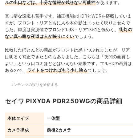
ルの出口などは、十分な情報が残せない可能性
があります。
真っ暗な環境も苦手です。補正機能のHDRとWDRを搭載していま
すが、フロント・リアともに人や木の影はまったく映りませんで
した。輝度は実測値でフロント1.93・リア17.51と低めく、
街灯の
ない真っ暗な夜道は人が映りにくい
でしょう。
比較したほとんどの商品がフロントは黒くつぶれましたが、リア
は明るく補正できたものもありました。こちらは「夜間の画質も
よい」という口コミほどとはいえない結果です。フルHDの画質は
あるので、
ライトをつければもう少し映る
でしょう。
コンテンツの誤りを送信する
セイワ PIXYDA PDR250WGの商品詳細
本体タイプ
一体型
カメラ構成
前後2カメラ