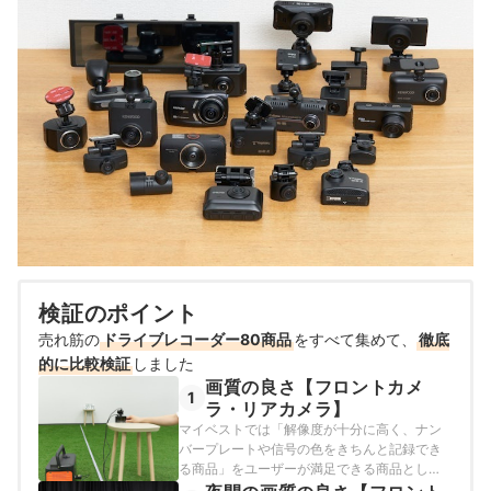
検証のポイント
売れ筋の
ドライブレコーダー80商品
をすべて集めて、
徹底
的に比較検証
しました
画質の良さ【フロントカメ
1
ラ・リアカメラ】
マイベストでは「解像度が十分に高く、ナン
バープレートや信号の色をきちんと記録でき
る商品」をユーザーが満足できる商品とし、
以下の方法で検証を行いました。