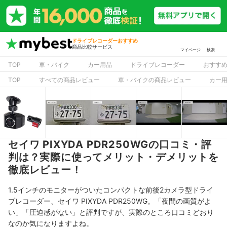
ドライブレコーダーおすすめ
商品比較サービス
マイページ
検索
TOP
車・バイク
カー用品
ドライブレコーダー
おすす
TOP
すべての商品レビュー
車・バイクの商品レビュー
カー
セイワ PIXYDA PDR250WGの口コミ・評
判は？実際に使ってメリット・デメリットを
徹底レビュー！
1.5インチのモニターがついたコンパクトな
前後2カメラ型ドライ
ブレコーダー、
セイワ PIXYDA PDR250WG。「夜間の画質がよ
い」「圧迫感がない」と評判ですが、実際のところ口コミどおり
なのか気になりますよね。