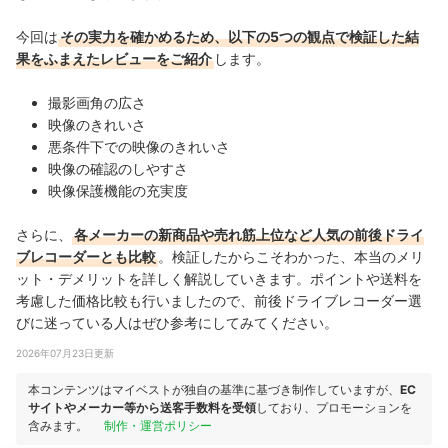
今回は
その実力を確かめるため、以下の5つの観点で検証した結
果をふまえたレビューをご紹介
します。
撮影画角の広さ
映像のきれいさ
悪条件下での映像のきれいさ
映像の確認のしやすさ
映像保護機能の充実度
さらに、
各メーカーの新商品や売れ筋上位など人気の前後ドライ
ブレコーダーとも比較
。検証したからこそわかった、本当のメリ
ット・デメリットを詳しく解説していきます。ポイントや送料を
考慮した価格比較も行いましたので、前後ドライブレコーダー選
びに迷っている人はぜひ参考にしてみてください。
2026年07月23日更新
本コンテンツはマイベストが独自の基準に基づき制作していますが、
EC
サイトやメーカー等から送客手数料を受領
しており、プロモーションを
含みます。
制作・運営ポリシー