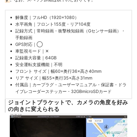
解像度｜フルHD（1920×1080）
水平画角｜フロント155度・リア104度
記録方式｜常時録画・衝撃検知録画（Gセンサー録画）・
手動録画
GPS対応｜◯
車監視モード｜✕
記録最大容量｜64GB
安全運転支援機能｜不明
フロント サイズ｜幅60×奥行36×高さ40mm
リア サイズ｜幅55×奥行35×高さ31mm
付属品｜カープラグ・ユーザーマニュアル・保証書・ドラ
イブレコーダーステッカー・32GBmicroSDカード
ジョイントブラケットで、カメラの角度を好み
の向きに変えられる