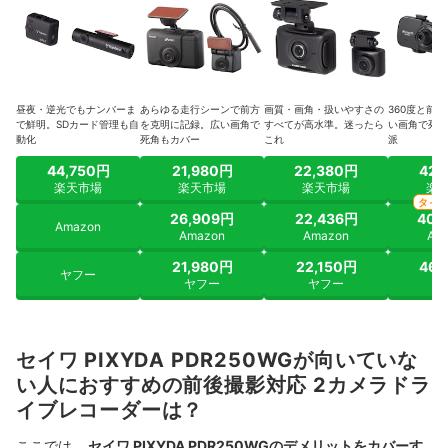
昼夜・逆光でもナンバーま
あらゆる走行シーンで前方
画質・画角・扱いやすさの
360度と前
で鮮明。SDカード管理も自
を克明に記録。広い画角で
すべてが高水準。迷ったら
い画角で死角
動化
死角もカバー
これ
派
44,750円
21,980円
22,380円
42,
楽天市場
楽天市場
楽天市場
楽
タイ
26,909円
22,436円
40,
Amazon
Amazon
Amazon
Am
21,980円
22,150円
46,
ヤフー
ヤフー
ヤフー
ヤ
セイワ PIXYDA PDR250WGが向いていな
い人におすすめの前後撮影対応 2カメラドラ
イブレコーダーは？
ここでは、
セイワ PIXYDA PDR250WGのデメリットをカバーす