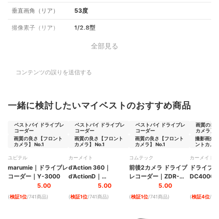
垂直画角（リア）
53度
撮像素子（リア）
1/2.8型
全部見る
コンテンツの誤りを送信する
一緒に検討したいマイベストのおすすめ商品
ベストバイ ドライブレ
ベストバイ ドライブレ
ベストバイ ドライブレ
画質の良
コーダー
コーダー
コーダー
カメラ】 N
画質の良さ【フロント
画質の良さ【フロント
画質の良さ【フロント
撮影画角
カメラ】 No.1
カメラ】 No.1
カメラ】 No.1
ントカメラ】
ユピテル
カーメイト
コムテック
カーメイト
marumie
｜
ドライブレ
d’Action 360
｜
前後2カメラ ドライブ
ドライブレ
コーダー
｜
Y-3000
d’ActionD
｜
レコーダー
｜
ZDR-
DC4000R
DC2000R
550D
5.00
5.00
5.00
(
検証1位
/741商品
)
(
検証1位
/741商品
)
(
検証1位
/741商品
)
(
検証4位
/7