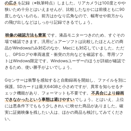
の広さ
を記録（※執筆時点）しました。リアカメラは100度とやや
狭いため十分とはいえませんが、比較したなかには前後ともに90
度しかないものも。前方はかなり広角なので、幅寄せや前方から
の飛び出しなどはしっかり記録できるでしょう。
映像の確認方法も豊富
です。液晶モニターつきのため、すぐその
場で確認できます。汎用ビュアーソフトは比較したほとんどの商
品がWindowsのみ対応のなか、Macにも対応
していました。ただ
し、
GPSログや車両速度・衝突の方向などを確認する、
専用ソフ
トは
Windows限定です。
Windowsユーザーのほうが詳細が確認で
きるため、使い勝手がよいでしょう。
Gセンサーは衝撃を感知すると自動録画を開始し、ファイルを別に
保護。SDカードは最大64GBと小さめですが、異常を知らせるチ
ェック機能があり、フォーマットも不要です。
不具合により録画
できなかったという事態は避けやすい
でしょう。とはいえ、上位
には悪条件下でももう少しきれいに映せた商品がありました。
確
実に証拠映像を残したい人は、ほかの商品も検討してみてくださ
い。