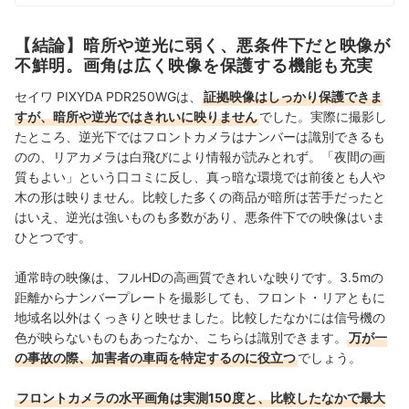
人ひとりが選んでよかったと感じる選択肢を提供するこ
と」をモットーに、コンテンツ制作を行なっている。
市山佳乃のプロフィール
【結論】暗所や逆光に弱く、悪条件下だと映像が
不鮮明。画角は広く映像を保護する機能も充実
セイワ PIXYDA PDR250WGは、
証拠映像はしっかり保護できま
すが、暗所や逆光ではきれいに映りません
でした。実際に撮影し
たところ、逆光下では
フロントカメラはナンバーは識別できるも
のの、リアカメラは白飛びにより情報が読みとれず。「夜間の画
質もよい」という口コミに反し、真っ暗な環境では前後とも人や
木の形は映りません。比較した多くの商品が暗所は苦手だったと
はいえ、逆光は強いものも多数があり、悪条件下での映像はいま
ひとつです。
通常時の映像は、フルHDの高画質できれいな映りです。3.5mの
距離からナンバープレートを撮影しても、フロント・リアともに
地域名以外はくっきりと映せました。比較したなかには信号機の
色が映らないものもあったなか、こちらは識別できます。
万が一
の事故の際、加害者の車両を特定するのに役立つ
でしょう。
フロントカメラの水平画角は実測150度と、比較したなかで最大