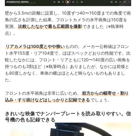
壁から3.5mの距離に設置し、10度ずつ40〜150度までの角度で画
角の広さを計測した結果、フロントカメラの水平画角は150度を
実測。
比較したなかで最も広範囲を撮影
できました（※執筆時
点）。
リアカメラは100度とやや狭い
ものの、メーカー公称値はフロン
ト水平155度・リア104度で、ほぼスペックどおりの性能です。比
較したなかには、フロント・リアともに120〜140度の広い画角を
持つものも3割ほど（※執筆時点）
ありましたが、なかには前後と
も90度しかなく、車体の横はほとんど映らないものもありまし
た。
フロントの水平画角は非常に広いため、
前方からの幅寄せ・割り
込み・すり抜けなどはしっかりと記録できる
でしょう。
きれいな映像でナンバープレートを読み取りやすい。信
号機の色も記録できる