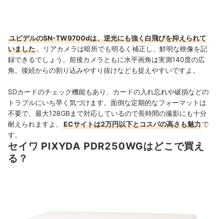
ユピデルのSN-TW9700dは、逆光にも強く白飛びを抑えられて
いました
。リアカメラは暗所でも明るく補正し、鮮明な映像を記
録できるでしょう。前後カメラともに水平画角は実測140度の広
角。後続からの割り込みやすり抜けなども捉えやすいですよ。
SDカードのチェック機能もあり、カードの入れ忘れや破損などの
トラブルにいち早く気づけます。面倒な定期的なフォーマットは
不要で、最大128GBまで対応しているので長時間の撮影にも十分
耐えられますよ。
ECサイトは2万円以下とコスパの高さも魅力
で
す。
セイワ PIXYDA PDR250WGはどこで買え
る？