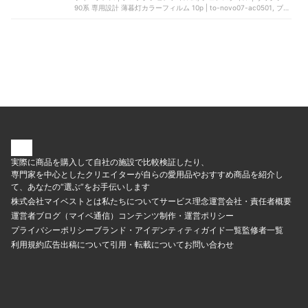
90系 専用設計 薄暮灯カラーフィルム 10p | to-novo07-ac0501, ブレ
インテック | DIYスモーク65 | DIY-BK6520C, SOCOCO | プロテクシ
ョンフィルム, HOHOFILM | カッティングシート
実際に商品を購入して自社の施設で比較検証したり、
専門家を中心としたクリエイターが自らの愛用品やおすすめ商品を紹介し
て、あなたの“選ぶ”をお手伝いします
株式会社マイベストとは
私たちについて
サービス理念
運営会社・責任者概要
運営者ブログ（マイベ通信）
コンテンツ制作・運営ポリシー
プライバシーポリシー
ブランド・アイデンティティ
ガイド一覧
監修者一覧
利用規約
広告出稿について
引用・転載について
お問い合わせ