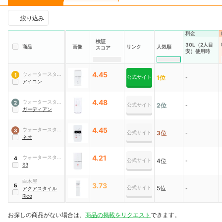
絞り込み
料金
検証
30L（2人目
人気順
商品
画像
リンク
スコア
安）使用時
4.45
ウォータースタン
1
公式サイト
1位
-
ド
アイコン
4.48
ウォータースタン
2
公式サイト
2位
-
ド
ガーディアン
4.45
ウォータースタン
3
公式サイト
3位
-
ド
ネオ
4.21
ウォータースタン
4
公式サイト
4位
-
ド
S3
白木屋
3.73
5
公式サイト
5位
アクアスタイル
-
Rico
お探しの商品がない場合は、
商品の掲載をリクエスト
できます。