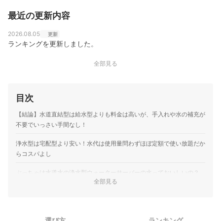
最近の更新内容
2026.08.05
更新
ランキングを更新しました。
全部見る
目次
【結論】水道直結型は給水型よりも料金は高いが、手入れや水の補充が
不要でいっさい手間なし！
浄水型は宅配型より安い！水代は使用量問わずほぼ定額で使い放題だか
らコスパよし
ぶっちゃけ水道水の浄水型ウォーターサーバーの水っておいしいの？
全部見る
水道直結ウォーターサーバーの選び方
水道直結型は設置場所が限られる。キッチンに置くなら設置に
1
必要な面積を確認
選び方
ランキング