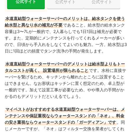
公式サイト
公式サイト
公式サイト
水道直結型ウォーターサーバーのメリットは、給水タンクを使う
給水型と異なり水の補充が不要
であること。給水型の給水タンク
容量は3〜7Lが一般的で、2人暮らしでも1日1回は補充が必要で
す。
また、
定期的にメンテナンスを行ってくれるメーカーが多い
ので、日頃から手入れをしなくてよいのも魅力。一方、給水型は3
日に1回ほどの頻度でタンク洗浄の手間が発生します。
水道直結型ウォーターサーバーのデメリットは給水型よりもトー
タルコストが高く、
設置場所が限られること
です。水栓に直接サ
ーバーを繋げるため、キッチンから離れたところに設置すること
はできません。なお形状はキッチンに置く想定のため、卓上型が
一般的です。加えて設置工事が必要なため、やや導入の手間がか
かるのもデメリットだといえるでしょう。
マイベストがおすすめする水道直結型ウォーターサーバーは、メ
ンテナンスや保証重視ならウォータースタンドの「ネオ」、料金
の安さ重視ならウォータースタンドの「ガーディアン」です
。同
じメーカーですが、「ネオ」はフィルター交換を業者がしてくれ