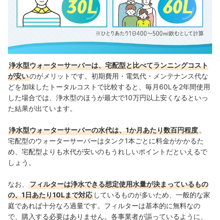
浄水型ウォーターサーバーは、宅配型と比べてランニングコスト
が安い
のがメリットです。初期費用・電気代・メンテナンス代な
どを加味したトータルコストで比較すると、毎月60Lを2年間使用
した場合では、浄水型のほうが最大で10万円以上安くなるといっ
た結果が出ています。
浄水型ウォーターサーバーの水代は、1か月あたり数百円程度
。
宅配型のウォーターサーバーはタンク1本ごとに料金がかかるた
め、宅配型よりも水代が安いのもうれしいポイントだといえるで
しょう。
なお、
フィルターは浄水できる想定使用水量が決まっているもの
の、1日あたり10Lまで対応
しているものが多いため、一般的な家
庭であれば十分なろ過量です。フィルターは基本的に無料なの
で、購入する必要はありません。各事業者が謳っているように、