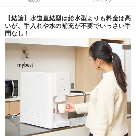
コストはどれも高め。差がついたのはメンテナンスサポートの
2
充実度だった
【結論】水道直結型は給水型よりも料金は高
いが、手入れや水の補充が不要でいっさい手
子どもがいるならチャイルドロックは要確認。音が気になるな
3
ら静音設計もチェック
間なし！
自動クリーン機能と業者の定期メンテナンスがあると安心感ア
4
ップ
水道直結ウォーターサーバー全5選おすすめ人気ランキング
浄水型ウォーターサーバーと宅配型はどっちがいい？メリットとデメリ
ットは？
水道直結ウォーターサーバーのメリットとデメリットは？浄水器と何が
違う？
水道直結ウォーターサーバーの常温水を冷水や高温水にする作動音はう
るさくない？
水道直結ウォーターサーバーはレンタルよりも買い切りプランのほうが
お得？