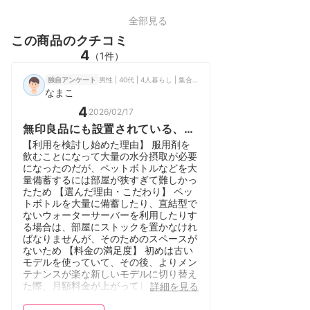
全部見る
この商品のクチコミ
4
（1件）
男性 | 40代 | 4人暮らし | 集合住宅（1DK・1LDK相当）
独自アンケート
なまこ
4
2026/02/17
無印良品にも設置されている、エ
コでおしゃれな浄水型ウォーター
【利用を検討し始めた理由】 服用剤を
サーバー。
飲むことになって大量の水分摂取が必要
になったのだが、ペットボトルなどを大
量備蓄するには部屋が狭すぎて難しかっ
たため 【選んだ理由・こだわり】 ペッ
トボトルを大量に備蓄したり、直結型で
ないウォーターサーバーを利用したりす
る場合は、部屋にストックを置かなけれ
ばなりませんが、そのためのスペースが
ないため 【料金の満足度】 初めは古い
モデルを使っていて、その後、よりメン
テナンスが楽な新しいモデルに切り替え
た際、月額料金が上がってしまいまし
詳細を見る
た。メンテナンスコストは下がっている
はずなのに、料金が上がるのはあまり納