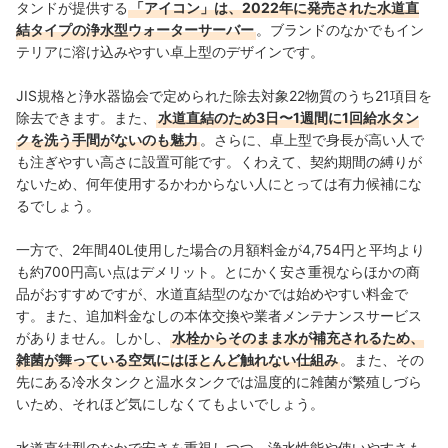
タンドが提供する
「アイコン」は、2022年に発売された水道直
結タイプの浄水型ウォーターサーバー
。ブランドのなかでもイン
テリアに溶け込みやすい卓上型のデザインです。
JIS規格と浄水器協会で定められた除去対象22物質のうち21項目を
除去できます。また、
水道直結のため3日〜1週間に1回給水タン
クを洗う手間がないのも魅力
。さらに、卓上型で身長が高い人で
も注ぎやすい高さに設置可能です。くわえて、契約期間の縛りが
ないため、何年使用するかわからない人にとっては有力候補にな
るでしょう。
一方で、2年間40L使用した場合の月額料金が4,754円と平均より
も約700円高い点はデメリット。とにかく安さ重視ならほかの商
品がおすすめですが、水道直結型のなかでは始めやすい料金で
す。また、追加料金なしの本体交換や業者メンテナンスサービス
がありません。しかし、
水栓からそのまま水が補充されるため、
雑菌が舞っている空気にはほとんど触れない仕組み
。また、その
先にある冷水タンクと温水タンクでは温度的に雑菌が繁殖しづら
いため、それほど気にしなくてもよいでしょう。
水道直結型のなかで安さを重視しつつ、浄水性能や使いやすさも