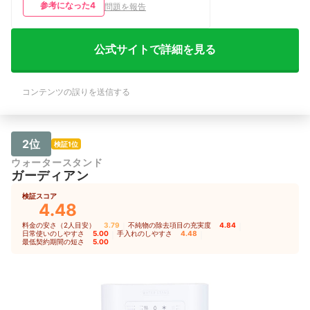
参考になった
4
問題を報告
得できず、少し高いなと感じています。
【契約期間の満足度】 特に期間やプラ
ンに対するこだわりはありませんでし
た。月額料金しかないものだと思ってい
公式サイトで詳細を見る
たので、そのようなキャンペーンの存在
自体知りません。そのため、特に不満は
ありません 【使いやすさ・手入れのし
コンテンツの誤りを送信する
やすさ】 基本的な使い方としては問題
はないが、給水量の選択が180ml、
300ml、そして3分間という時間設定し
かないので、この「3分間」がすごく使
いづらい。1分間などに設定変更ができ
2位
検証1位
れば、非常に便利なのにと思う。 【デ
ウォータースタンド
ザイン・サイズの満足度】 初めに契約
ガーディアン
していたのはとても巨大なタイプだった
ので、その後に出た、機能は変わらずサ
検証スコア
イズだけが小さいタイプには非常に満足
4.48
しています。 ただ、客観的に見ると、
キッチンやリビングの片隅にその筐体が
料金の安さ（2人目安）
3.79
｜
不純物の除去項目の充実度
4.84
｜
あるのは、たとえ小型化されたとして
日常使いのしやすさ
5.00
｜
手入れのしやすさ
4.48
｜
最低契約期間の短さ
5.00
も、まだ少し大きすぎるのかなというふ
うにも思います。 【基本情報】 利用期
間：2023年12月～継続中 利用プラン：
契約期間の縛りなしプラン 月額料金：
4,000円以上5,000円未満 主な利用用
途：