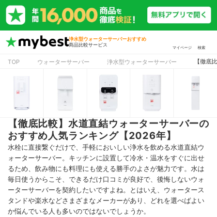
浄水型ウォーターサーバーおすすめ
商品比較サービス
マイページ
検索
【徹底比
TOP
ウォーターサーバー
浄水型ウォーターサーバー
【徹底比較】水道直結ウォーターサーバーの
おすすめ人気ランキング【2026年】
水栓に直接繋ぐだけで、手軽においしい浄水を飲める水道直結ウ
ォーターサーバー。キッチンに設置して冷水・温水をすぐに出せ
るため、飲み物にも料理にも使える勝手のよさが魅力です。水は
毎日使うからこそ、できるだけ口コミが良好で、後悔しないウォ
ーターサーバーを契約したいですよね。とはいえ、ウォータース
タンドや楽水などさまざまなメーカーがあり、どれを選べばよい
か悩んでいる人も多いのではないでしょうか。