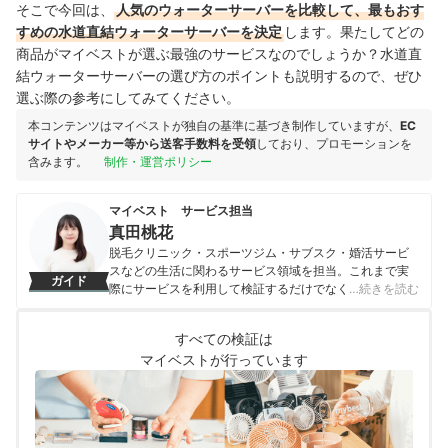
そこで今回は、
人気のウォーターサーバーを比較して、最もおす
すめの水道直結ウォーターサーバーを決定
します。果たしてどの
商品がマイベストが選ぶ最強のサービスなのでしょうか？水道直
結ウォーターサーバーの選び方のポイントも説明するので、ぜひ
選ぶ際の参考にしてみてください。
本コンテンツはマイベストが独自の基準に基づき制作していますが、
EC
サイトやメーカー等から送客手数料を受領
しており、プロモーションを
含みます。
制作・運営ポリシー
マイベスト サービス担当
真田桃花
脱毛クリニック・スポーツジム・サブスク・婚活サービ
スなどの生活に関わるサービス領域を担当。これまで実
ガイド
際にサービスを利用して検証するだけでなく、医師や婚
…続きを読む
活アドバイザーなど多種多様な専門家への取材を通じて
サービスを比較検証してきた。「選ぶのが難しい領域だ
すべての検証は
からこそ、徹底検証を通じて全ユーザーが選びやすい情
マイベストが行っています
報を届ける」ことをモットーに活動している。
真田桃花のプロフィール