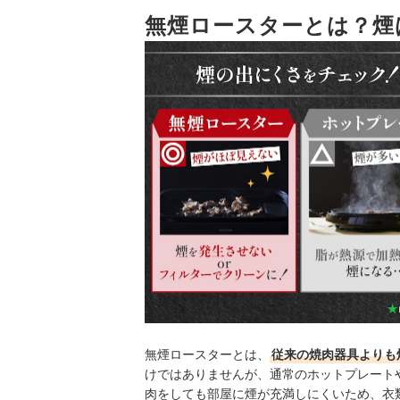
売れ筋の人気無煙ロースター全16商品を徹底比較
無煙ロースターとは？煙
無煙ロースターの売れ筋ランキングもチェック！
無煙ロースターとは、
従来の焼肉器具よりも
けではありませんが、通常のホットプレート
肉をしても部屋に煙が充満しにくいため、衣