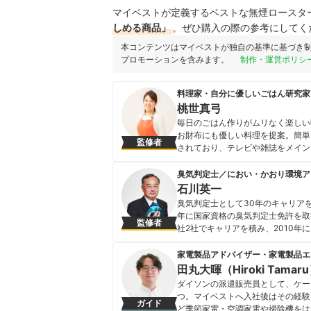
マイベストが定義するベストな無煙ロースタ
しめる商品」
。ぜひ購入の際の参考にしてく
本コンテンツはマイベストが独自の基準に基づき
プロモーションを含みます。
制作・運営ポリシ
料理家・自分に優しいごはん研究家
桃世真弓
毎日のごはん作りがムリなく楽しい
お財布にも優しい料理を提案。簡単
監修者
されており、テレビや雑誌をメイン
食品の食べ比べ、キッチン家電・キ
く検証を行う。
臭気判定士／におい・かおり環境ア
桃世真弓のプロフィール
石川英一
臭気判定士として30年のキャリア
年に国家資格の臭気判定士免許を取
監修者
社2社でキャリアを積み、2010
どの各メディアにも度々登場し、「
ER-GK40」効果試験、「ファ
家電製品アドバイザー・家電製品エ
っている。
田丸大暉（Hiroki Tamar
石川英一のプロフィール
ダイソンの派遣販売員として、ケー
つ。マイベストへ入社後はその経験
ガイド
ど季節家電・空調家電や掃除機をは