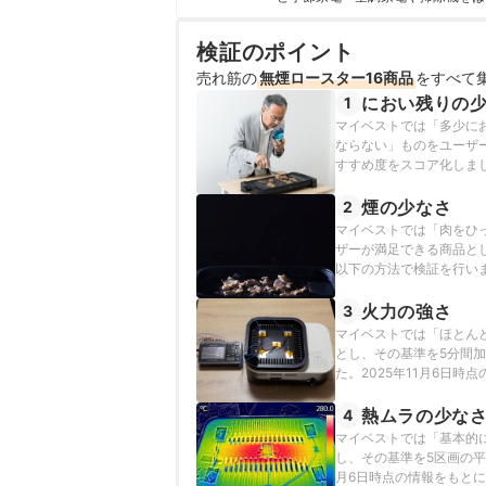
クなどの総合家電メーカーから、ダイ
証してきた。毎日使う家電製品だか
検証のポイント
エネ性能やお手入れのしやすさまで
田丸大暉（Hiroki Tamaru）
売れ筋の
無煙ロースター16商品
をすべて
におい残りの
1
マイベストでは「多少に
ならない」ものをユーザ
すすめ度をスコア化しまし
煙の少なさ
2
マイベストでは「肉をひ
ザーが満足できる商品と
以下の方法で検証を行いま
火力の強さ
3
マイベストでは「ほとん
とし、その基準を5分間
た。2025年11月6日
熱ムラの少な
4
マイベストでは「基本的
し、その基準を5区画の平
月6日時点の情報をもと