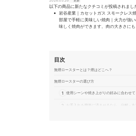
2026.05.26
更新
以下の商品に新たなクチコミが投稿されまし
岩谷産業｜カセットガス スモークレス焼肉
部屋で手軽に美味しい焼肉｜火力が強い
味しく焼肉ができます。肉の大きさにも
思います。直ぐに焼けるので肉専用で使
目次
無煙ロースターとは？煙はどこへ？
無煙ロースターの選び方
1
使用シーンや焼き上がりの好みに合わせて
2
お手入れを簡単に済ませるなら、分解・丸
3
いろいろな料理が作りたい人は、プレート
無煙ロースター全29商品おすすめ人気ランキング