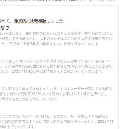
ニチ工業・Sharkなどの専門メーカーまで、150以上の家電製品を比較検
らこそ、本当によい商品を誰もが簡単に選べるように、性能はもちろん省
ひとつひとつ丁寧に確認しながらコンテンツ制作を行う。
のプロフィール
集めて、
徹底的に比較検証
しました
少なさ
おいを感じるが、布や空間のにおいはほとんど残らず、時間が経てば気に
ーが満足できる商品とし、以下のそれぞれの項目のスコアの加重平均でお
た。2025年11月6日時点の情報をもとに検証を行なっています。
っくり返した時に多少出るがそれ以外はほとんど出ていない」ものをユー
し、その基準を指定範囲における煙の割合が20%以下であることと定めて
した。2025年11月6日時点の情報をもとに検証を行なっています。
ど待ち時間なく肉を焼きはじめられる」ものをユーザーが満足できる商品
加熱した際の最高温度230℃以上と定めて以下の方法で検証を行いまし
時点の情報をもとに検証を行なっています。
さ
にはどこで焼いても均一に焼ける」ものをユーザーが満足できる商品と
均温度の差10℃以下と定めて以下の方法で検証を行いました。2025年11
に検証を行なっています。