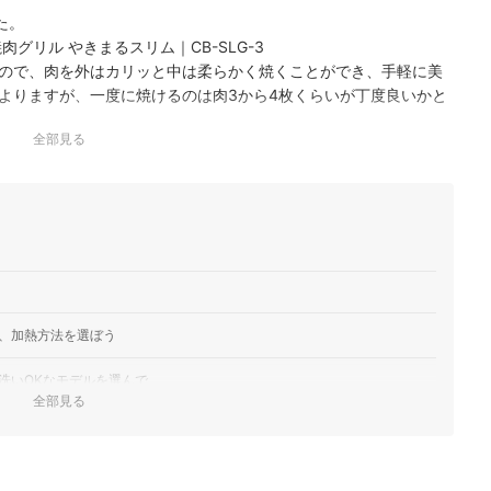
た。
グリル やきまるスリム｜CB-SLG-3
ので、肉を外はカリッと中は柔らかく焼くことができ、手軽に美
よりますが、一度に焼けるのは肉3から4枚くらいが丁度良いかと
用するなら4人ぐらいでも小さいとは思いませんでし…
全部見る
、加熱方法を選ぼう
洗いOKなモデルを選んで
全部見る
が複数ついたモデルを選ぼう