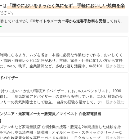
ーは
「煙やにおいをまったく気にせず、手軽においしい焼肉を楽
ださい。
制作していますが、
ECサイトやメーカー等から送客手数料を受領
しており、
ー
時間になるよう、ムダを省き、本当に必要な作業だけで作る、おいしくて
・節約・時短レシピに定評があり、主婦、家事・仕事に忙しい方から支持
に、web、執筆、企業講師など、多岐に渡り活躍中。年間1000種類以上の
…続きを読む
ッチンツール、また、100円雑貨やキッチン収納などの比較検証まで幅広
ドバイザー
を持つにおい・かおり環境アドバイザー、においのスペシャリスト。1996
得し、「臭気対策アドバイザー」の資格も所持している。におい対策の会
年にフリーの臭気判定士として独立。 自身の経験を活かして、テレビ・雑誌な
…続きを読む
におい」についての知識を広めている。「パナソニック ボディシェバー
ブリーズ」消臭効果等の技術指導を行うなど、大手企業の消臭効果試験にも携わ
ンジニア・元家電メーカー販売員／マイベスト 白物家電担当
u）
ズデンキなど家電量販店で掃除機の接客・販売を2年間担当した経験を持
を活かし空気清浄機・除湿機・オイルヒーター・スティッククリーナーな
じめ白物家電全般を専門にガイドを担当し、日立やシャープ、パナソニッ
…続きを読む