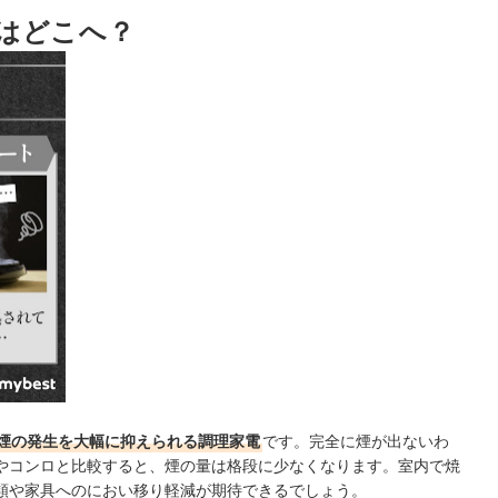
！
はどこへ？
煙の発生を大幅に抑えられる調理家電
です。完全に煙が出ないわ
やコンロと比較すると、煙の量は格段に少なくなります。室内で焼
類や家具へのにおい移り軽減が期待できるでしょう。