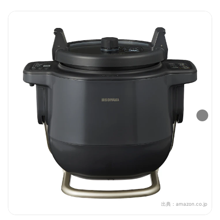
出典：
amazon.co.jp