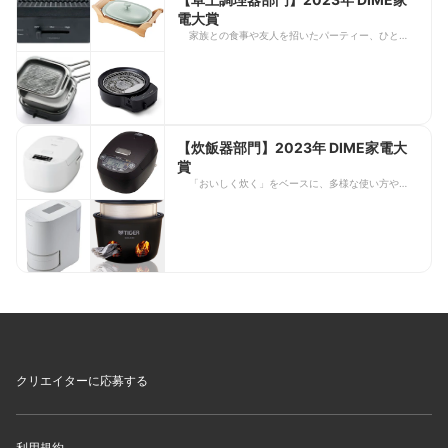
電大賞
家族との食事や友人を招いたパーティー、ひとりの
食卓まで贅沢に彩ることができる卓上調理器。デザ
イン性に優れたモデルや本格調理モデルまで種類が
豊富なので、自分の好みに合わせて選びやすい！
【炊飯器部門】2023年 DIME家電大
賞
「おいしく炊く」をベースに、多様な使い方や操作
性など、ニーズに応えた特徴的な炊飯器が増加。ラ
イフスタイルに合わせて選びやすくなりました。
2024年はAI機能がミドルクラスにも搭載されるか
も。
クリエイターに応募する
利用規約