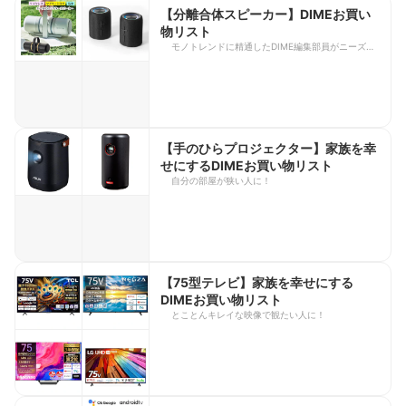
【分離合体スピーカー】DIMEお買い
物リスト
モノトレンドに精通したDIME編集部員がニーズ別
にお買い得アイテムをレコメンド。持ち運びにも便
利、広がりのあるサウンドを楽しみたい人におすす
めの商品をピックアップ！
https://dime.jp/genre/1834209/
【手のひらプロジェクター】家族を幸
せにするDIMEお買い物リスト
自分の部屋が狭い人に！
【75型テレビ】家族を幸せにする
DIMEお買い物リスト
とことんキレイな映像で観たい人に！