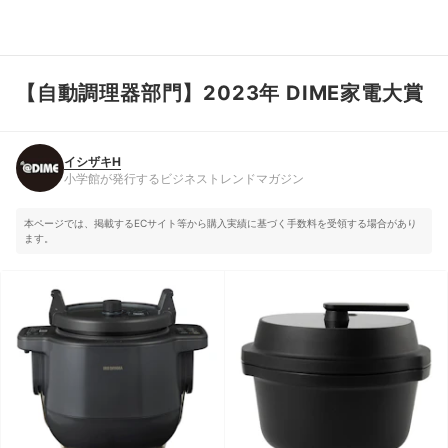
【自動調理器部門】2023年 DIME家電大賞
イシザキH
小学館が発行するビジネストレンドマガジン
イシザキH
小学館が発行するビジネストレンドマガジン
本ページでは、掲載するECサイト等から購入実績に基づく手数料を受領する場合があり
ます。