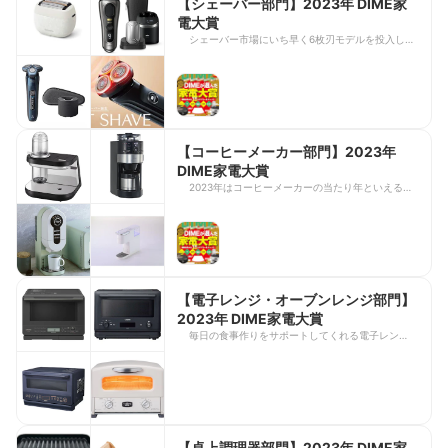
【シェーバー部門】2023年 DIME家
電大賞
シェーバー市場にいち早く6枚刃モデルを投入した
パナソニックから、持ち手のないコンパクトモデル
が登場。小型とはいえ、5枚刃モデルの基本性能を
備えるなど、話題性に加えて技術力の高さからも金
賞としました。
【コーヒーメーカー部門】2023年
DIME家電大賞
2023年はコーヒーメーカーの当たり年といえるほ
ど、デザインや機能にこだわりのあるモデルが多数
登場。専門店のような本格派の味わいを再現できる
マシンで、癒しの贅沢コーヒータイムを！
【電子レンジ・オーブンレンジ部門】
2023年 DIME家電大賞
毎日の食事作りをサポートしてくれる電子レンジ。
肉や魚の焼き料理からお菓子作りまで重宝するオー
ブンレンジ、過熱水蒸気でふっくら仕上げるものな
ど種類は様々。予算に応じて選びたい。
【卓上調理器部門】2023年 DIME家