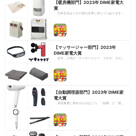
【暖房機部門】2023年 DIME家電大
賞
日常生活はコロナ前の水準に戻りつつありますが、
物価などへの影響は根強い。電気代高騰もそのひと
つでしょう。暖房機は部屋全体ではなく、パーソナ
ル空間をあたためるモデルが続々と登場していま
す。
【マッサージャー部門】2023年
DIME家電大賞
近年、人気の「マッサージャー」ですが、その種類
は多岐にわたっています。そこで各社が工夫を凝ら
したモデルの中から、編集部イチのマッサージャー
コレクター・イノウエが優秀な製品をチョイスしま
した。
【自動調理器部門】2023年 DIME家
電大賞
美容家電に求めるものは二つ。「効果」と「使い勝
手」です。その点、パナソニック『ナノケア』は風
量、髪ケア、サイズ、重さ、そして価格。あらゆる
面で秀でており、美容家電オタクの私も非常に満足
しています。