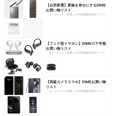
【台所家電】家族を幸せにするDIME
お買い物リスト
モノトレンドに精通したDIME編集部員がニーズ別
にお買い得アイテムをレコメンド。「1分でもいい
から自由な時間が欲しい」超多忙な子育て世代にお
すすめの商品をピックアップ！
https://dime.jp/genre/1834209/
【フック型イヤホン】DIMEの下半期
お買い物リスト
モノトレンドに精通したDIME編集部員がニーズ別
にお買い得アイテムをレコメンド。臨場感あるサウ
ンドを求める人におすすめの商品をピックアップ！
https://dime.jp/genre/1834209/
【高級カメラスマホ】DIMEお買い物
リスト
モノトレンドに精通したDIME編集部員がニーズ別
にお買い得アイテムをレコメンド。写真の画質には
特にこだわる人におすすめの商品をピックアップ！
https://dime.jp/genre/1834209/