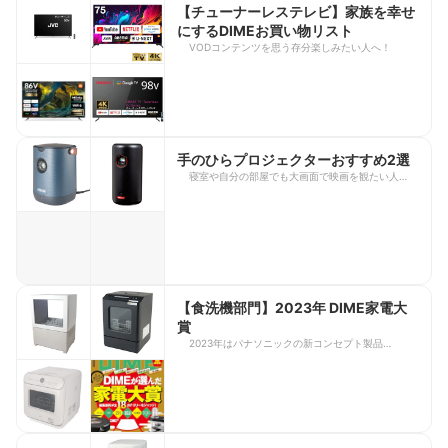
【チューナーレステレビ】家族を幸せ
にするDIMEお買い物リスト
VODコンテンツを思う存分楽しみたい人へ！
手のひらプロジェクターおすすめ2選
寝室や自分の部屋でも大画面で映画を観たい人にお
すすめ！
【食洗機部門】2023年 DIME家電大
賞
2023年はパナソニックの新コンセプト製品
『SOLOTA』のヒットを受けて単身用食洗機が急
増！小型化は当たり前。一般的な食洗機と違い、工
事は不要で設置もラクラク。基本性能の洗浄力にも
着目しました。