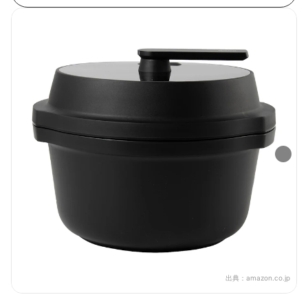
出典：
amazon.co.jp