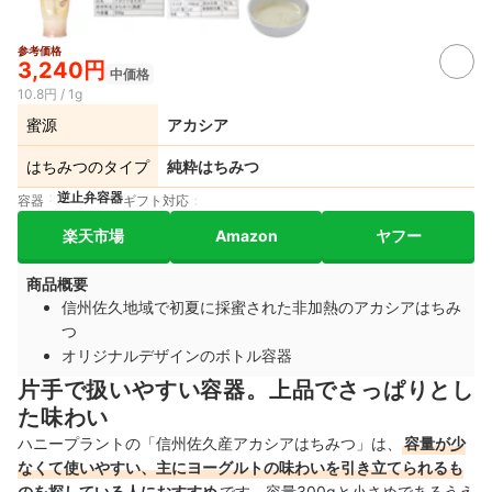
参考価格
3,240円
中価格
10.8円 / 1g
蜜源
アカシア
はちみつのタイプ
純粋はちみつ
逆止弁容器
容器
ギフト対応
楽天市場
Amazon
ヤフー
商品概要
信州佐久地域で初夏に採蜜された非加熱のアカシアはちみ
つ
オリジナルデザインのボトル容器
片手で扱いやすい容器。上品でさっぱりとし
た味わい
ハニープラントの「信州佐久産アカシアはちみつ」は、
容量が少
なくて使いやすい、主にヨーグルトの味わいを引き立てられるも
のを探している人におすすめ
です。容量300gと小さめであるうえ