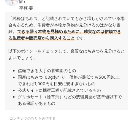
家）
平柳要
「純粋はちみつ」と記載されていてもかさ増しがされている場
合もあるため、消費者が本物か偽物か見分けるのはかなり困
難。
できる限り
本物を見極めるために、確実なのは
信頼でき
る生産者や販売店から購入すること
です
。
以下のポイントをチェックして、良質な
はちみつを見分けると
よいでしょう。
信頼できる大手の養蜂園のもの
国産はちみつ100gあたり、価格が最低でも500円以上、
できれば1,000円を目安に安すぎないもの
公式サイトに採蜜工程が記載されているもの
グリホサート（除草剤）などの残留農薬が基準値以下で
ある保証があるもの
コンテンツの誤りを送信する