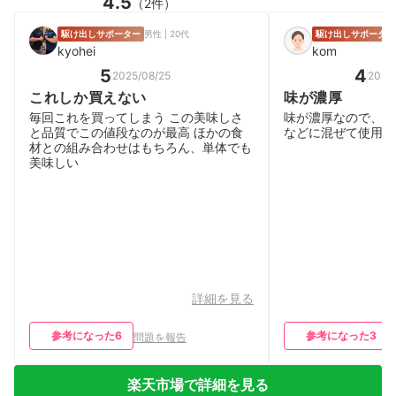
4.5
（2件）
駆け出しサポーター
男性 | 20代
駆け出しサポーター
kyohei
kom
5
4
2025/08/25
2025
これしか買えない
味が濃厚
毎回これを買ってしまう この美味しさ
味が濃厚なので、ヨ
と品質でこの値段なのが最高 ほかの食
などに混ぜて使用し
材との組み合わせはもちろん、単体でも
美味しい
詳細を見る
参考になった
6
参考になった
3
問題を報告
楽天市場で詳細を見る