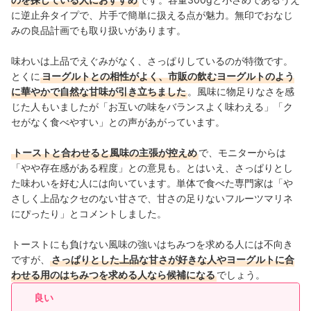
に逆止弁タイプで、片手で簡単に扱える点が魅力。無印でおなじ
みの良品計画でも取り扱いがあります。
味わいは上品でえぐみがなく、さっぱりしているのが特徴です。
とくに
ヨーグルトとの相性がよく、市販の飲むヨーグルトのよう
に華やかで自然な甘味が引き立ちました
。風味に物足りなさを感
じた人もいましたが「お互いの味をバランスよく味わえる」「ク
セがなく食べやすい」との声があがっています。
トーストと合わせると風味の主張が控えめ
で、モニターからは
「やや存在感がある程度」との意見も。とはいえ、さっぱりとし
た味わいを好む人には向いています。単体で食べた専門家は「や
さしく上品なクセのない甘さで、甘さの足りないフルーツマリネ
にぴったり」とコメントしました。
トーストにも負けない風味の強いはちみつを求める人には不向き
ですが、
さっぱりとした上品な甘さが好きな人やヨーグルトに合
わせる用のはちみつを求める人なら候補になる
でしょう。
良い