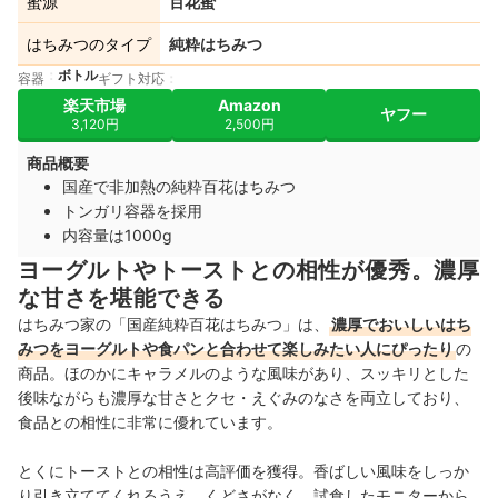
蜜源
百花蜜
はちみつのタイプ
純粋はちみつ
ボトル
容器
ギフト対応
楽天市場
Amazon
ヤフー
3,120円
2,500円
商品概要
国産で非加熱の純粋百花はちみつ
トンガリ容器を採用
内容量は1000g
ヨーグルトやトーストとの相性が優秀。濃厚
な甘さを堪能できる
はちみつ家の「国産純粋百花はちみつ」は、
濃厚でおいしいはち
みつをヨーグルトや食パンと合わせて楽しみたい人にぴったり
の
商品。ほのかにキャラメルのような風味があり、スッキリとした
後味ながらも濃厚な甘さ
とクセ・えぐみのなさを両立しており、
食品との相性に非常に優れています。
とくにトーストとの相性は高評価を獲得。香ばしい風味をしっか
り引き立ててくれるうえ、くどさがなく、試食したモニターから