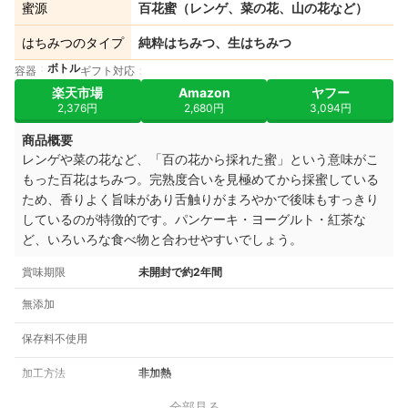
蜜源
百花蜜（レンゲ、菜の花、山の花など）
はちみつのタイプ
純粋はちみつ、生はちみつ
ボトル
容器
ギフト対応
楽天市場
Amazon
ヤフー
2,376円
2,680円
3,094円
商品概要
レンゲや菜の花など、「百の花から採れた蜜」という意味がこ
もった百花はちみつ。完熟度合いを見極めてから採蜜している
ため、香りよく旨味があり舌触りがまろやかで後味もすっきり
しているのが特徴的です。パンケーキ・ヨーグルト・紅茶な
ど、いろいろな食べ物と合わせやすいでしょう。
賞味期限
未開封で約2年間
無添加
保存料不使用
加工方法
非加熱
全部見る