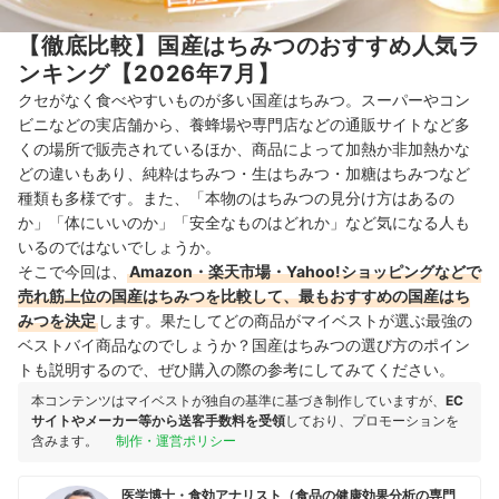
【徹底比較】国産はちみつのおすすめ人気ラ
ンキング【2026年7月】
クセがなく食べやすいものが多い国産はちみつ。スーパーやコン
ビニなどの実店舗から、養蜂場や専門店などの通販サイトなど多
くの場所で販売されているほか、商品によって加熱か非加熱かな
どの違いもあり、純粋はちみつ・生はちみつ・加糖はちみつなど
種類も多様です。また、「本物のはちみつの見分け方はあるの
か」「体にいいのか」「安全なものはどれか」など気になる人も
いるのではないでしょうか。
そこで今回は、
Amazon・楽天市場・Yahoo!ショッピングなどで
売れ筋上位の国産はちみつを比較して、最もおすすめの国産はち
みつを決定
します。果たしてどの商品がマイベストが選ぶ最強の
ベストバイ商品なのでしょうか？国産はちみつの選び方のポイン
トも説明するので、ぜひ購入の際の参考にしてみてください。
本コンテンツはマイベストが独自の基準に基づき制作していますが、
EC
サイトやメーカー等から送客手数料を受領
しており、プロモーションを
含みます。
制作・運営ポリシー
医学博士・食効アナリスト（食品の健康効果分析の専門