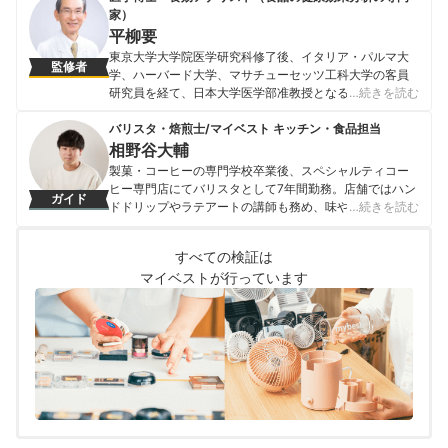
家）
平柳要
東京大学大学院医学研究科修了後、イタリア・パルマ大
監修者
学、ハーバード大学、マサチューセッツ工科大学の客員
研究員を経て、日本大学医学部准教授となる。日本人間
…続きを読む
工学会、日本宇宙航空環境医学会、日本臨床高気圧酸
素・潜水医学会の理事や日本衛生学会の評議員などを務
バリスタ・焙煎士/マイベスト キッチン・食品担当
め、現在は（株）食品医学研究所の代表兼所長。健康効
相野谷大輔
果の高い食品の機能性について科学的根拠（エビデン
製菓・コーヒーの専門学校卒業後、スペシャルティコー
ス）に基づくわかりやすい発言や解説に定評があり、TV
ヒー専門店にてバリスタとして7年間勤務。店舗ではハン
ガイド
出演や著書が多い。
ドドリップやラテアートの講師も務め、味や香りへの繊
…続きを読む
平柳要のプロフィール
細な感覚を磨く。マイベスト入社後はカフェで勤務して
いたこれまでの経験を活かし、コーヒー器具をはじめ、
すべての検証は
調理器具やキッチン雑貨、食品・ドリンク、ギフトアイ
マイベストが行っています
テムなど、食まわり全般の商材の比較検証を担当。「ユ
ーザーの立場に立って考える」をモットーに、日々の業
務に取り組んでいる。また、焙煎士・バリスタとして現
在も現場に立ち、実体験に基づいたリアルなレビューを
届けている。
相野谷大輔のプロフィール