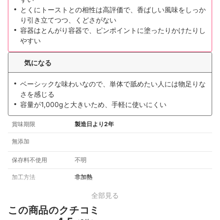
とくにトーストとの相性は高評価で、香ばしい風味をしっか
り引き立てつつ、くどさがない
容器はとんがり容器で、ピンポイントに塗ったりかけたりし
やすい
気になる
ベーシックな味わいなので、単体で舐めたい人には物足りな
さを感じる
容量が1,000gと大きいため、手軽に使いにくい
賞味期限
製造日より2年
無添加
保存料不使用
不明
加工方法
非加熱
全部見る
この商品のクチコミ