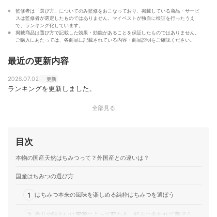
監修者は「選び方」についてのみ監修をおこなっており、掲載している商品・サービ
スは監修者が選定したものではありません。マイベストが独自に検証を行ったうえ
で、ランキング化しています。
掲載商品は選び方で記載した効果・効能があることを保証したものではありません。
ご購入にあたっては、各商品に記載されている内容・商品説明をご確認ください。
最近の更新内容
2026.07.02
更新
ランキングを更新しました。
全部見る
目次
本物の国産天然はちみつって？外国産との違いは？
国産はちみつの選び方
1
はちみつ本来の風味を楽しめる純粋はちみつを選ぼう
2
香りや味わいは蜜源によって変わる。好みに合わせて選ぼう