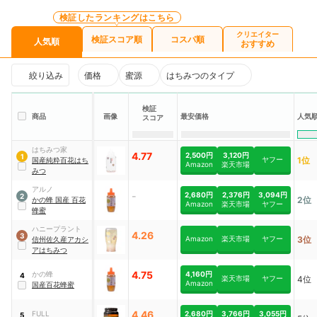
検証したランキングはこちら
クリエイター
検証スコア順
コスパ順
人気順
おすすめ
絞り込み
価格
蜜源
はちみつのタイプ
検証
商品
画像
最安価格
人気
スコア
はちみつ家
4.77
2,500円
3,120円
1
ヤフー
1位
国産純粋百花はち
Amazon
楽天市場
みつ
アルノ
-
2,680円
2,376円
3,094円
2
2位
かの蜂 国産 百花
Amazon
楽天市場
ヤフー
蜂蜜
ハニープラント
4.26
3
Amazon
楽天市場
ヤフー
3位
信州佐久産アカシ
アはちみつ
4.75
4,160円
かの蜂
4
楽天市場
ヤフー
4位
Amazon
国産百花蜂蜜
4.46
2,680円
3,766円
3,055円
FULL
5