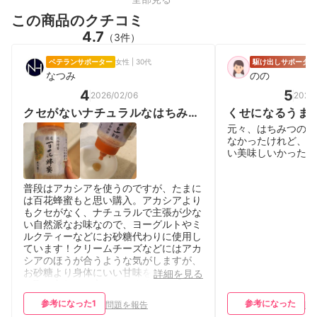
この商品のクチコミ
4.7
（3件）
ベテランサポーター
女性 | 30代
駆け出しサポーター
なつみ
のの
4
5
2026/02/06
2025/
クセがないナチュラルなはちみつ
くせになるうま
で、ヨーグルトにぴったり！
元々、はちみつのく
なかったけれど、こ
い美味しいかった。
普段はアカシアを使うのですが、たまに
は百花蜂蜜もと思い購入。アカシアより
もクセがなく、ナチュラルで主張が少な
い自然派なお味なので、ヨーグルトやミ
ルクティーなどにお砂糖代わりに使用し
ています！クリームチーズなどにはアカ
シアのほうが合うような気がしますが、
お砂糖より身体にいい甘味を手軽に日常
詳細を見る
に取り入れたい方にはおすすめです！
参考になった
1
参考になった
問題を報告
問