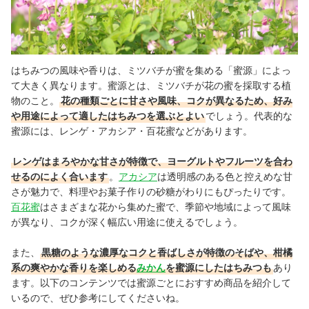
はちみつの風味や香りは、ミツバチが蜜を集める「蜜源」によっ
て大きく異なります。蜜源とは、ミツバチが花の蜜を採取する植
物のこと。
花の種類ごとに甘さや風味、コクが異なるため、好み
や用途によって適したはちみつを選ぶとよい
でしょう。代表的な
蜜源には、レンゲ・アカシア・百花蜜などがあります。
レンゲはまろやかな甘さが特徴で、ヨーグルトやフルーツを合わ
せるのによく合います
。
アカシア
は透明感のある色と控えめな甘
さが魅力で、料理やお菓子作りの砂糖がわりにもぴったりです。
百花蜜
はさまざまな花から集めた蜜で、季節や地域によって風味
が異なり、コクが深く幅広い用途に使えるでしょう。
また、
黒糖のような濃厚なコクと香ばしさが特徴のそばや、柑橘
系の爽やかな香りを楽しめる
みかん
を蜜源にしたはちみつも
あり
ます。以下のコンテンツでは蜜源ごとにおすすめ商品を紹介して
いるので、ぜひ参考にしてくださいね。