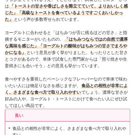
は
「
トーストの甘さや香ばしさを際立てていて、よりおいしく感
じた
」「
高級なトーストを食べているようですごくおいしかっ
た
」
という
声が多数寄せられています。
ヨーグルトに合わせると「はちみつが舌に残るほどの甘さ」と指
摘するモニターがいたものの、
「はちみつならではの自然で濃厚
な風味を感じた」「ヨーグルトの酸味がはちみつの甘さでまろや
かになる」
という意見が多く挙がりました。もったりとした甘さ
とコクがあるので、単体で試食した専門家からは「照り焼きや生
姜焼きにも合いそう」との意見も挙がっています。
食べやすさを重視したベーシックなフレーバーなので単体で味わ
いたい人には物足りなさを感じますが、
食品との相性が非常によ
く、さまざまな食べ方で取り入れやすい
でしょう。濃厚な甘さが
好みの人や、ヨーグルト・トーストにかけて食べたい人にぜひ試
してほしい商品です。
良い
食品との相性が非常によく、さまざまな食べ方で取り入れや
すい