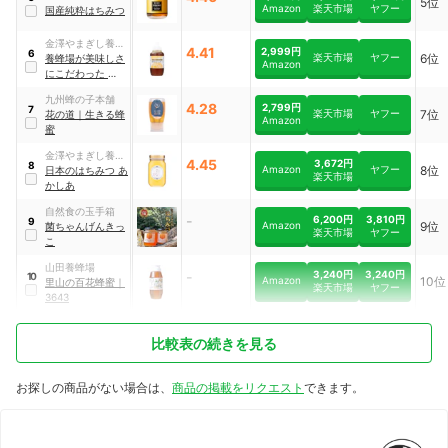
5位
Amazon
楽天市場
ヤフー
国産純粋はちみつ
金澤やまぎし養蜂
4.41
2,999円
6
楽天市場
ヤフー
6位
場
養蜂場が美味しさ
Amazon
にこだわった 純粋
はちみつ
九州蜂の子本舗
4.28
2,799円
7
楽天市場
ヤフー
7位
花の道
｜
生きる蜂
Amazon
蜜
金澤やまぎし養蜂
4.45
3,672円
8
Amazon
ヤフー
8位
場
日本のはちみつ あ
楽天市場
かしあ
自然食の玉手箱
-
6,200円
3,810円
9
Amazon
9位
菌ちゃんげんきっ
楽天市場
ヤフー
こ
山田養蜂場
3,240円
3,240円
-
10
Amazon
10位
里山の百花蜂蜜
｜
楽天市場
ヤフー
3643
比較表の続きを見る
お探しの商品がない場合は、
商品の掲載をリクエスト
できます。