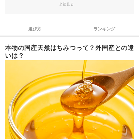
全部見る
扱いやすさ重視ならボトルタイプ、保存性重視なら瓶タイプを
3
選ぼう
4
セット商品や贅沢なはちみつはギフトもぴったり
選び方
ランキング
国産はちみつ全58商品おすすめ人気ランキング
本物の国産天然はちみつって？外国産との違
売れ筋の人気国産はちみつ全17商品を徹底比較！
いは？
国産はちみつはどこで買える？保存方法は？
健康のサポート効果を期待するならマヌカハニーも注目
国産はちみつの売れ筋ランキングもチェック！