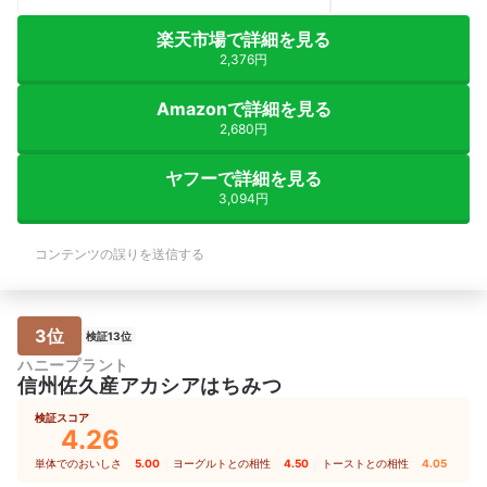
楽天市場で詳細を見る
2,376円
Amazonで詳細を見る
2,680円
ヤフーで詳細を見る
3,094円
コンテンツの誤りを送信する
3位
検証13位
ハニープラント
信州佐久産アカシアはちみつ
検証スコア
4.26
単体でのおいしさ
5.00
｜
ヨーグルトとの相性
4.50
｜
トーストとの相性
4.05