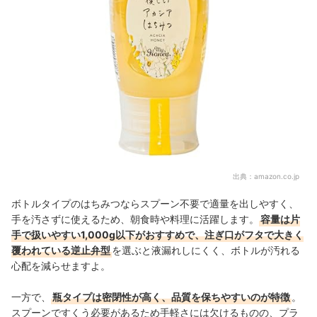
出典：
amazon.co.jp
ボトルタイプのはちみつならスプーン不要で適量を出しやすく、
手を汚さずに使えるため、朝食時や料理に活躍します。
容量は片
手で扱いやすい1,000g以下がおすすめで、注ぎ口がフタで大きく
覆われている逆止弁型
を選ぶと液漏れしにくく、ボトルが汚れる
心配を減らせますよ
。
一方で、
瓶タイプは密閉性が高く、品質を保ちやすいのが特徴
。
スプーンですくう必要があるため手軽さには欠けるものの、プラ