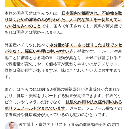
本物の国産天然はちみつとは、
日本国内で採蜜され、不純物を取
り除くための濾過のみが行われた、人工的な加工を一切加えてい
ないはちみつのこと
です。国内で加工されても、原料が海外産で
あれば国産とは認められません。
外国産ハチミツに比べて
水分量が多く、さっぱりした甘味でクセ
が少なく、幅広い料理に使いやすい
点が特徴です。しかし、
生産
地ごとに蜜源となる花の量・種類が異なり、天候に影響されるの
で採蜜量が変化しやすく
価格帯が変わりやすいのがデメリット。
価格は高い傾向がありますが、味にこだわりたい人におすすめで
す。
また、はちみつには約190種類の栄養成分と健康成分が含まれて
おり、健康・美容をサポートする効果が期待できます。代表的な
ビタミンやミネラルだけでなく、
抗酸化作用や抗炎症作用のある
ポリフェノールも含まれています
。さらに、フェノール酸などの
栄養成分や健康成分が入っているのも魅力のひとつです。
医学博士・食効アナリスト（食品の健康効果分析の専門