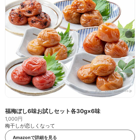
出典：
item.rakuten.co.jp
福梅ぼし6味お試しセット各30g×6味
1,000円
梅干しが恋しくなって
Amazonで詳細を見る