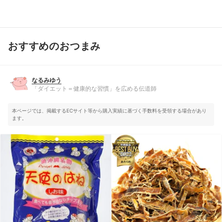
おすすめのおつまみ
なるみゆう
「ダイエット＝健康的な習慣」を広める伝道師
なるみゆう
「ダイエット＝健康的な習慣」を広める伝道師
本ページでは、掲載するECサイト等から購入実績に基づく手数料を受領する場合があり
ます。