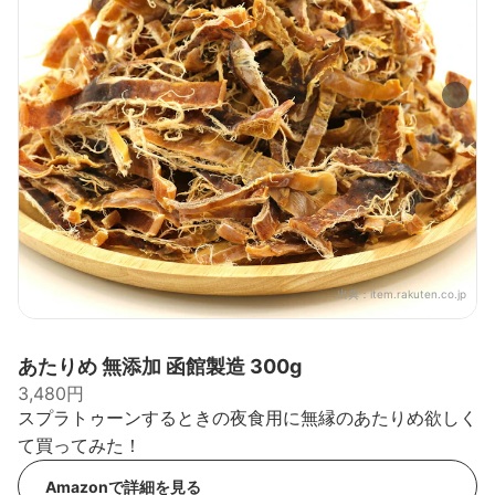
出典：
item.rakuten.co.jp
あたりめ 無添加 函館製造 300g
3,480円
スプラトゥーンするときの夜食用に無縁のあたりめ欲しく
て買ってみた！
Amazonで詳細を見る