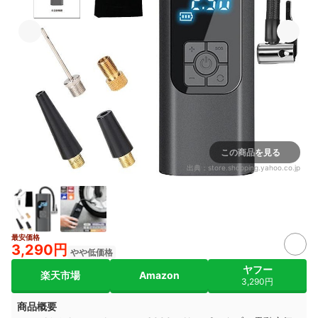
この商品を見る
出典：
store.shopping.yahoo.co.jp
最安価格
3,290円
やや低価格
ヤフー
楽天市場
Amazon
3,290円
商品概要