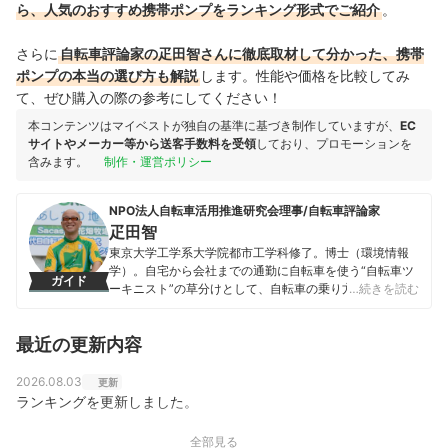
ら、人気のおすすめ携帯ポンプをランキング形式でご紹介
。
さらに
自転車評論家の疋田智さんに徹底取材して分かった、携帯
ポンプの本当の選び方も解説
します。性能や価格を比較してみ
て、ぜひ購入の際の参考にしてください！
本コンテンツはマイベストが独自の基準に基づき制作していますが、
EC
サイトやメーカー等から送客手数料を受領
しており、プロモーションを
含みます。
制作・運営ポリシー
NPO法人自転車活用推進研究会理事/自転車評論家
疋田智
東京大学工学系大学院都市工学科修了。博士（環境情報
学）。自宅から会社までの通勤に自転車を使う“自転車ツ
ガイド
ーキニスト”の草分けとして、自転車の乗り方、楽しみ
…続きを読む
方、自転車行政の形、理想的な都市交通のあり方などを
論ずる。著書『電動アシスト自転車を使いつくす本』
最近の更新内容
（東京書籍）『自転車生活の愉しみ』（朝日新聞出版）
『ものぐさ自転車の悦楽』（マガジンハウス）など多
数。メールマガジン「疋田智の週刊自転車ツーキニス
2026.08.03
更新
ト」は、2006年のメルマガ・オブ・ザ・イヤー総合大賞
ランキングを更新しました。
を受賞。
疋田智のプロフィール
全部見る