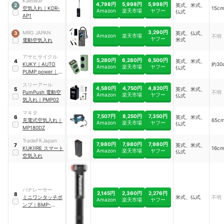
Kaedear
4,798円
5,998円
5,998円
英式、米式、
2
空気入れ
｜
KDR-
15c
Amazon
楽天市場
ヤフー
仏式
AP1
3,290円
MRG JAPAN
英式、仏式、
3
Amazon
楽天市場
不明
ヤフー
米式
電動空気入れ
アサヒサイクル
5,280円
6,280円
6,500円
英式、米式、
4
KUKY
｜
AUTO
約30
Amazon
楽天市場
ヤフー
仏式
PUMP power
｜
FC-810
スリーアール
4,580円
4,750円
4,820円
英式、米式、
5
PumPush 電動空
不明
Amazon
楽天市場
ヤフー
仏式
気入れ
｜
PMP02
マキタ
7,507円
8,250円
7,350円
英式、米式、
6
充電式空気入れ
｜
65c
Amazon
楽天市場
ヤフー
仏式
MP180DZ
TradeFKJapan
7,980円
7,980円
7,980円
英式、米式、
7
KUKIIRE スマート
16c
Amazon
楽天市場
ヤフー
仏式
空気入れ
パナレーサー
2,145円
2,360円
2,276円
8
ミニワンタッチポ
米式、仏式
不明
Amazon
楽天市場
ヤフー
ンプ
｜
BMP-
22AEZ-B