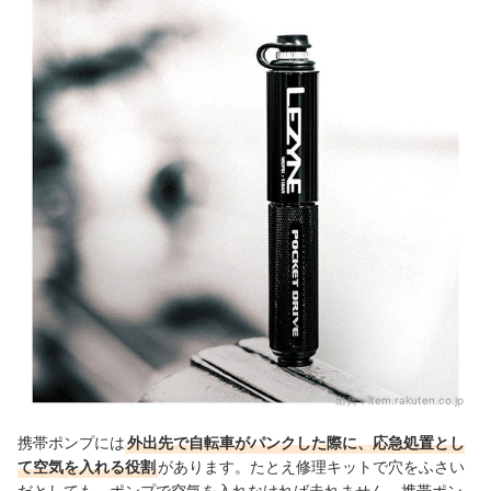
自転車への取りつけ方法は？
携帯ポンプの売れ筋ランキングもチェック！
出典：
item.rakuten.co.jp
携帯ポンプには
外出先で自転車がパンクした際に、応急処置とし
て空気を入れる役割
があります。たとえ修理キットで穴をふさい
だとしても、ポンプで空気を入れなければ走れません。携帯ポン