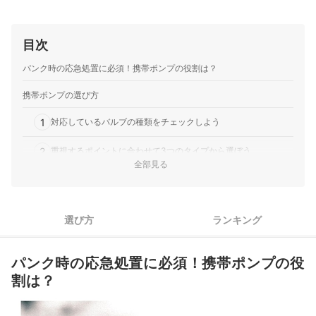
目次
パンク時の応急処置に必須！携帯ポンプの役割は？
携帯ポンプの選び方
1
対応しているバルブの種類をチェックしよう
2
重視するポイントに合わせて3つのタイプから選ぼう
全部見る
3
初心者はホース付き、中級者以上はバルブ直結型がおすすめ
4
安価なものでも使える！空気圧ゲージがあるものを選ぼう
選び方
ランキング
5
長さは、ダウンチューブの半分程度のものがおすすめ
パンク時の応急処置に必須！携帯ポンプの役
盗まれてもダメージがないように、なるべく価格の安いものを
6
選ぼう
割は？
携帯ポンプ全42商品おすすめ人気ランキング