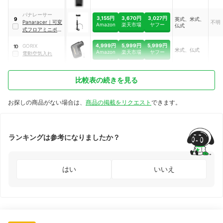
パナレーサー
3,155円
3,670円
3,027円
英式、米式、
9
Panaracer
｜
可変
不明
Amazon
楽天市場
ヤフー
仏式
式フロアミニポン
プ
｜
BMP-
N21AGF2-B
4,999円
5,999円
5,999円
GORIX
10
米式、仏式
Amazon
楽天市場
ヤフー
電動空気入れ
比較表の続きを見る
お探しの商品がない場合は、
商品の掲載をリクエスト
できます。
ランキングは参考になりましたか？
はい
いいえ