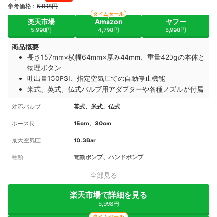
参考価格：
5,998円
タイムセール
楽天市場
Amazon
ヤフー
5,998円
4,798円
5,998円
商品概要
長さ157mm×横幅64mm×厚み44mm、重量420gの本体と
物理ボタン
吐出量150PSI、指定空気圧での自動停止機能
米式、英式、仏式バルブ用アダプターや各種ノズルが付属
対応バルブ
英式、米式、仏式
ホース長
15cm、30cm
最大空気圧
10.3Bar
種類
電動ポンプ、ハンドポンプ
全部見る
楽天市場で詳細を見る
5,998円
タイムセール