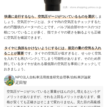
出典：
store.shopping.yahoo.co.jp
快適に走行するなら、空気圧ゲージがついているものを選択
しま
しょう。空気圧ゲージとは、タイヤ内の空気圧をチェックするた
めの円盤状のメーターのことです。バルブ結合部やホースのつけ
根についていることが多く、指でタイヤの硬さを触るよりも正確
に空気圧を確認できます。
タイヤに負担をかけないようにするには、規定の量の空気を入れ
ることが重要
です。タイヤの空気圧が低すぎると、せっかく空気
を入れても再びパンクしてしまう可能性があります。そのため所
持しているタイヤが走れる最低限の空気圧を事前にチェックして
おきましょう。
NPO法人自転車活用推進研究会理事/自転車評論家
疋田智
空気圧ゲージがついていると重量がほんの少し増えるというデ
メリットがありますが、それを上回るメリットがあります。価
格が安くても正確さはそこまで変わりません。見た目の高級感