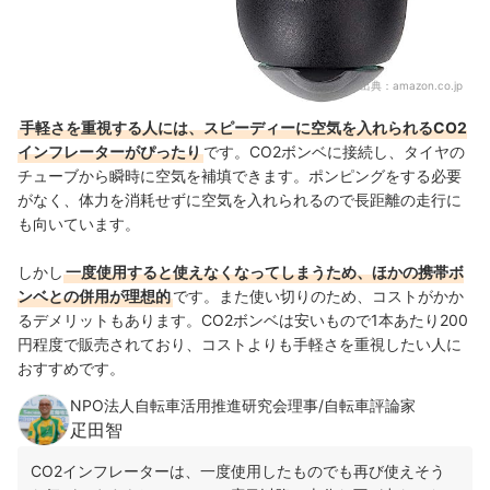
出典：
amazon.co.jp
手軽さを重視する人には、スピーディーに空気を入れられるCO2
インフレーターがぴったり
です。
CO2ボンベに接続し、タイヤの
チューブから瞬時に空気を補填できます。
ポンピングをする必要
がなく、
体力を消耗せずに空気を入れられるので長距離の走行に
も向いています
。
しかし
一度使用すると使えなくなってしまうため、ほかの携帯ボ
ンベとの併用が理想的
です。
また使い切りのため、コストがかか
るデメリットもあります。
CO2ボンベは安いもので1本あたり200
円程度で販売されており、コストよりも手軽さを重視したい人に
おすすめです。
NPO法人自転車活用推進研究会理事/自転車評論家
疋田智
CO2インフレーターは、一度使用したものでも再び使えそう