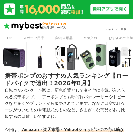
空気入れおすすめ
商品比較サービス
マイページ
検索
TOP
スポーツ用品
自転車用品
空気入れ
おすすめの空
携帯ポンプのおすすめ人気ランキング【ロー
ドバイクで遠出！2026年8月】
自転車がパンクした際に、応急処置としてタイヤに空気が入れら
れる携帯ポンプ。エアーポンプとも呼ばれ
パナレーサーやトピー
クなど多くのブランドから販売されています。なかには空気圧ゲ
ージがついたものや電動式のものなど、さ
まざまな商品があり比
較するのは難しいですよね。
今回は、
Amazon・楽天市場・Yahoo!ショッピングの売れ筋か