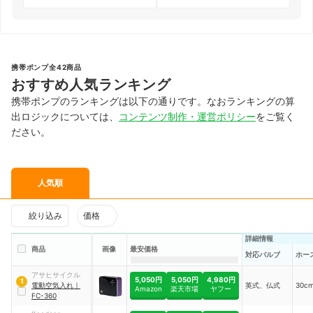
携帯ポンプ全42商品
おすすめ人気ランキング
携帯ポンプのランキングは以下の通りです。なおランキングの算
出ロジックについては、
コンテンツ制作・運営ポリシー
をご覧く
ださい。
人気順
絞り込み
価格
詳細情報
商品
画像
最安価格
対応バルブ
ホー
アサヒサイクル
5,050円
5,050円
4,980円
1
電動空気入れ
｜
英式、仏式
30c
Amazon
楽天市場
ヤフー
FC-360