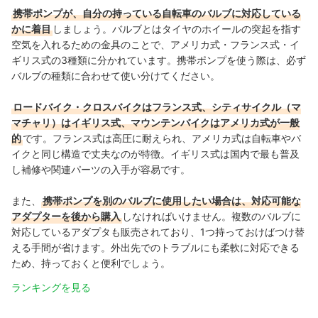
携帯ポンプが、自分の持っている自転車のバルブに対応している
かに着目
しましょう。バルブとはタイヤのホイールの突起を指す
空気を入れるための金具のことで、アメリカ式・フランス式・イ
ギリス式の3種類に分かれています。携帯ポンプを使う際は、必ず
バルブの種類に合わせて使い分けてください。
ロードバイク・クロスバイクはフランス式、シティサイクル（マ
マチャリ）はイギリス式、マウンテンバイクはアメリカ式が一般
的
です。
フランス式は高圧に耐えられ、アメリカ式は自転車やバ
イクと同じ構造で丈夫なのが特徴。イギリス式は国内で最も普及
し補修や関連パーツの入手が容易です。
また、
携帯ポンプを別のバルブに使用したい場合は、対応可能な
アダプターを後から購入
しなければいけません。複数のバルブに
対応しているアダプタも販売されており、1つ持っておけばつけ替
える手間が省けます。外出先でのトラブルにも柔軟に対応できる
ため、持っておくと便利でしょう。
ランキングを見る