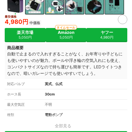
最安価格
4+
4,980円
中価格
タイムセール
楽天市場
Amazon
ヤフー
5,050円
5,050円
4,980円
商品概要
自動で止まるので入れすぎることがなく、お年寄りや子どもに
も使いやすいのが魅力。ボールや浮き輪の空気入れにも使え、
コンパクトサイズなので持ち運びも簡単です。LEDライトつき
なので、暗いガレージでも使いやすいでしょう。
対応バルブ
英式、仏式
ホース長
30cm
最大空気圧
不明
種類
電動ポンプ
全部見る