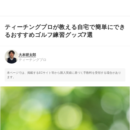
ティーチングプロが教える自宅で簡単にでき
大本研太郎
ティーチングプロ
るおすすめゴルフ練習グッズ7選
大本研太郎
ティーチングプロ
本ページでは、掲載するECサイト等から購入実績に基づく手数料を受領する場合があり
ます。