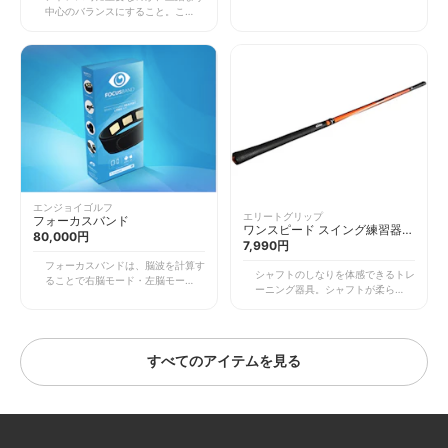
悪い動きを見直し、軽いダウンブロ
中心のバランスにすること。これを
ーのイメージを作ることで、パット
使用すれば理想のバランスで立つこ
の成功率はアップします。 こちら
とができ、スイング中に使う筋肉と
を使用してターゲットラインに正確
安定させる筋肉を整えながら練習が
に打ち出す練習を行えば、プレッシ
できます。 結果として軌道が安定
ャーに強いストロークが身に着くで
し、再現性の高いスイングができる
しょう。
ようになります。コンパクトなので
持ち運びにも便利です。
エンジョイゴルフ
エリートグリップ
フォーカスバンド
ワンスピード スイング練習器
80,000円
TT1-01
7,990円
フォーカスバンドは、脳波を計算す
シャフトのしなりを体感できるトレ
ることで右脳モード・左脳モードが
ーニング器具。シャフトが柔らかい
分かる練習器具。 通常、左脳の論
クラブをスイングすることで腕に力
理的な思考を頼りにスイングするこ
を入れすぎることなく、クラブの特
とが多くなりがちですが、パフォー
性を利用してスイングできるように
マンスを上げるには、感覚的な右脳
なります。 適度なシャフトのしな
モードでイメージを作ることが大
すべてのアイテムを見る
りを体感すれば、ヘッドスピードを
切。 装着して練習をすれば、再現
上げられるようになります。自然な
性が高くプレッシャーに強いスイン
ハンドファーストを作りましょう！
グが身につきます。