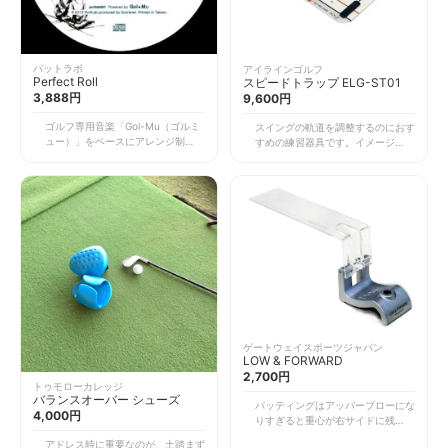
パットラボ
アイラインゴルフ
Perfect Roll
スピードトラップ ELG-ST01
3,888円
9,600円
ゴルフ専用音楽「Gol-Mu（ゴルミ
スイングの軌道を調整するのにおす
ュー）」をベースにアレンジ制作し
すめの練習器具です。イメージした
た、世界初のパター練習用音
軌道を打てるようになるだけでな
「Perfect Roll」。 曲に合わせてパ
く、スイングの最下点を覚える練習
ター練習をするだけで、スムーズな
もできます。 また、残像のイメー
ストロークができるように！ 音楽
ジも作れて、フック／スライスのコ
を意識し、リズムとテンポを体内に
ントロールもしやすくなります。調
記憶することで、どのような局面で
整のみならず、意識をイメージ化さ
も一定のリズムとテンポをキープし
せるトレーニングにも最適です。
やすくなります。
ゲートウェイスポーツジャパン
LOW & FORWARD
2,700円
トゥモローカレッジ
バランスオーバー シューズ
パッティングはアッパーブローにな
4,000円
りすぎると重心が右サイドに残り、
ストロークが安定しません。効率の
アドレス時に重要なのが、土踏まず