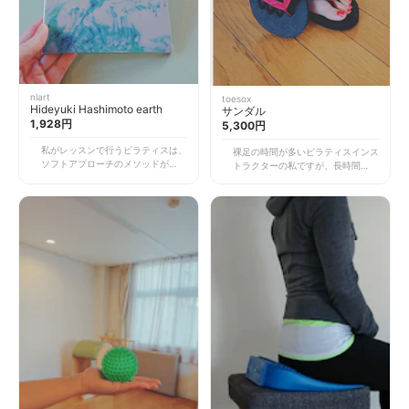
nlart
toesox
Hideyuki Hashimoto earth
サンダル
1,928円
5,300円
私がレッスンで行うピラティスは、
裸足の時間が多いピラティスインス
ソフトアプローチのメソッドが中
トラクターの私ですが、長時間スタ
心。簡単で優しい動きの中、骨の整
ジオにいると、床で足が疲れてしま
列や呼吸を意識してゆったりと身体
うこともしばしば。そんな時にこの
に語りかけるようなものです。 そ
ToeSoxサンダルは、着地の衝撃を
れに合う音楽は、空間を落ち着いた
吸収してくれ、足への負担を軽減す
ものにしてくれ、心癒されるような
ることができます。 これを履けば5
旋律。こちら「earth」はシンプル
本の足指が広がるので、それぞれ自
で美しいピアノ曲が収録されてい
由に動かすことができます。しらず
て、身体だけでなく心にも深くアプ
しらず血行もよくなり、体全体の健
ローチしてくれるアルバムです。
康維持にもつながってきますよ。
まるで時と空間が一体となったよ
とにかく履き心地がいい！インソー
う…。音楽が身体の奥に共鳴して、
ルの種類も選べますが、私のお気に
よりしなやかな動きを生み出し、本
入りはヨガマット素材が使われたも
当の自分と向き合えるような気分に
の。足へのフィット感がよく、優し
してくれます。動きだけでなく、呼
く包んでくれるような感覚です。一
吸に意識を向けているときにもおす
度脱いでも、またすぐに履きたい！
すめ。 美しいピアノの音色に耳を
って思ってしまいます。 カリフォ
澄ますと、曲そのものに凛とした一
ルニア生まれのToeSoxは、カラー