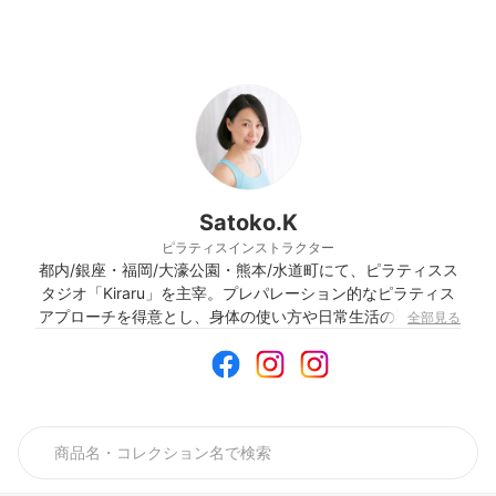
Satoko.K
ピラティスインストラクター
都内/銀座・福岡/大濠公園・熊本/水道町にて、ピラティスス
タジオ「Kiraru」を主宰。プレパレーション的なピラティス
アプローチを得意とし、身体の使い方や日常生活の姿勢状態
全部見る
を意識した内容を提供している。 健康運動指導士として健康
教室やウォーキング講座等を担当する中、特に個々/パーソナ
ルの姿勢改善に興味を持ち、2005年ピラティス指導者に。
2009年に独立し、ピラティススタジオKiraruを設立。 自身
のスタジオを中心とした活動の他、ピラティスインストラク
ター養成コース開催やOnline Lesson、筋膜リリースや高酸
素濃度オイルを使用した肌回復に早いトリートメント、細胞