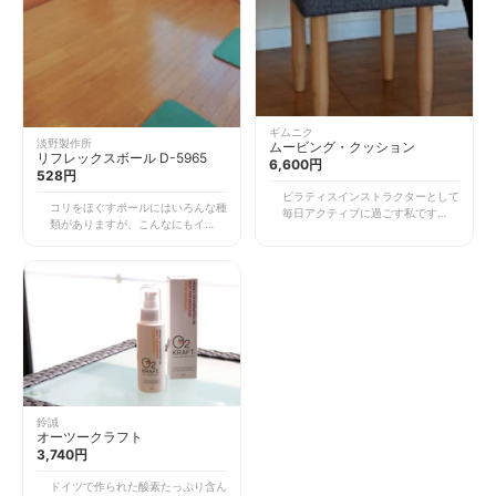
つの線を感じます。その感覚はピラ
ヴァリエーションが豊富なのも魅
ティスで体幹を安定させる状態にも
力。一足持っていて損はないサンダ
リンクするので、より深い効果が得
ルです。
られるのではないでしょうか。ぜひ
皆さんに聞いてほしい癒しの一枚で
す。
ギムニク
淡野製作所
ムービング・クッション
リフレックスボール D-5965
6,600円
528円
ピラティスインストラクターとして
コリをほぐすボールにはいろんな種
毎日アクティブに過ごす私ですが、
類がありますが、こんなにもイガイ
時には長く椅子に腰掛けることもあ
ガしていて刺激的なものはなかなか
ります。そんなときでも身体が過ご
ないのでは！？透明グリーンが爽や
しやすい状況をつくるよう心がけて
かでインテリアにしていても可愛
います。 このムービングシット
い！と思ってしまう私です。 いろ
は、座り姿勢からくる違和感を軽減
いろなサイズがありますが、おすす
してくれます。腰が疲れてしまいが
めはテニスボールより一回り大きい
ちなときでも、椅子の上にこれを置
直径8cmのもの。突起がある分し
けばとっても楽！ 座面がやや斜め
っかりとほぐしてくれますよ。また
に傾いているため、座り姿勢でも坐
全身に使えるのも魅力。優しく頭皮
骨を立てることができます。すると
をなでるように使用すると、頭がす
背骨の自然なS字カーブが保てて、
っきりします。 もちろん、身体の
無理な負担がかかりにくいのです。
鈴誠
硬さを緩める筋膜リリースの道具と
また軽く空気が入っているので、腰
オーツークラフト
して使用できます。パソコンを長時
回りに緊張を感じそうなときに骨盤
3,740円
間使って腕が疲れたときや、スポー
を回したりなど動かすことができ、
ツで酷使した身体を上手く緩める方
ストレッチ効果やインナーマッスル
ドイツで作られた酸素たっぷり含ん
法が見当たらないときなどに便利
への働きかけにも使えます。空気は