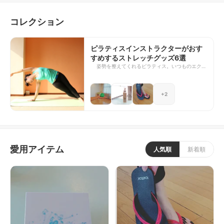
からの若返るを図る再生医療に特化したプログラム等を手掛
ける。トータルビューティーで身体と心に優しい自己ケアを
コレクション
広めている。
ピラティスインストラクターがおす
すめするストレッチグッズ6選
姿勢を整えてくれるピラティス。いつものエクサ
サイズに道具や小物を加えることで、身体はさら
に伸び広がり、深い呼吸が得られ、新鮮な空気を
たくさん取り込むことができます。効果的なワー
+2
クアウトを続けることは、美しい姿勢に近づくい
ちばんの早道。 今回はピラティスインストラク
ターである私が、エクササイズの効果をより高め
るおすすめのグッズをご紹介します。優しい音色
を聞きながら、オイルマッサージでケアをするの
も気持ちが安らぐひととき。身体と心を深く癒し
ながら本来あるべき姿勢へと近づけてくれる、そ
愛用アイテム
んなアイテムばかり揃えました。ぜひ参考になさ
人気順
新着順
ってください！