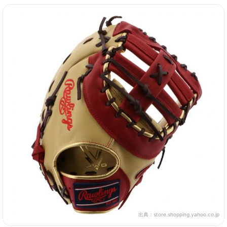
出典：
store.shopping.yahoo.co.jp