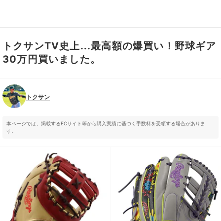
トクサンTV史上...最高額の爆買い！野球ギア
トクサン
30万円買いました。
トクサン
本ページでは、掲載するECサイト等から購入実績に基づく手数料を受領する場合がありま
す。