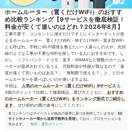
ホームルーター（置くだけWiFi）のおすす
め比較ランキング【9サービスを徹底検証！
料金が安くて速いのはどれ？2026年8月】
工事不要で、コンセントに挿すだけですぐにインターネットが使
えるホームルーター。置くだけWiFi・挿すだけWiFi・置き型WiFi
とも呼ばれ、手軽にWi-Fi環境を整えたい一人暮らしの人や、光回
線のような工事が不要なWiFiを探している人におすすめです。し
かし、ソフトバンク・ドコモ・楽天・WiMAXなど複数のホームル
ーターが提供されているうえ、月額料金や性能が異なるので「速
度が速くて安いものはある？」「無制限で使える？」と、どのホ
ームルーターを選べばいいのか迷いますよね。
今回は、
人気のホームルーター（置くだけWiFi）9サービス
を、
3個のポイントで比較して徹底検証。選び方とともに、
おすすめ
のホームルーター（置くだけWiFi）をランキング形式でご紹介し
ます
。ぜひ契約の際の参考にしてください。
本コンテンツはマイベストが独自の基準に基づき制作していますが、
EC
サイトやメーカー等から送客手数料を受領
しており、プロモーションを
含みます。
制作・運営ポリシー