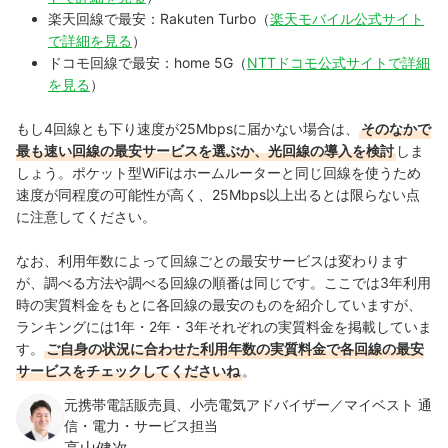
楽天回線で最安：Rakuten Turbo（
楽天モバイル公式サイト
で詳細を見る
）
ドコモ回線で最安：home 5G（
NTTドコモ公式サイトで詳細
を見る
）
もし4回線とも下り速度が25Mbpsに届かない場合は、
そのなかで
最も速い回線の最安サービスを選ぶか、光回線の導入を検討
しま
しょう。ポケット型WiFiはホームルーターと同じ回線を使うため
速度が同程度の可能性が高く、25Mbps以上出るとは限らない点
に注意してください。
なお、利用年数によって回線ごとの最安サービスは変わります
が、調べる方法や調べる回線の順番は同じです。ここでは3年利用
時の実質料金をもとに各回線の最安のものを紹介していますが、
ランキングには1年・2年・3年それぞれの実質料金を掲載していま
す。
ご自身の状況に合わせた利用年数の実質料金で各回線の最安
サービスをチェックしてくださいね
。
元携帯電話販売員、小売電気アドバイザー／マイベスト 通
信・電力・サービス担当