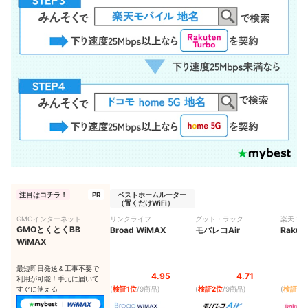
注目はコチラ！
PR
ベストホームルーター
（置くだけWiFi）
GMOインターネット
リンクライフ
グッド・ラック
楽天モバ
GMOとくとくBB
Broad WiMAX
モバレコAir
Rakute
WiMAX
最短即日発送＆工事不要で
4.95
4.71
利用が可能！手元に届いて
すぐに使える
(
検証1位
/9商品
)
(
検証2位
/9商品
)
(
検証7位