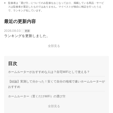
監修者は「選び方」についてのみ監修をおこなっており、掲載している商品・サービ
スは監修者が選定したものではありません。マイベストが独自に検証を行ったうえ
で、ランキング化しています。
最近の更新内容
2026.08.03
更新
ランキングを更新しました。
全部見る
目次
ホームルーターがおすすめな人は？自宅WiFiとして使える？
【結論】実測して分かった！安くて自分の地域で速いホームルーターが
おすすめ
ホームルーター（置くだけWiFi）の選び方
実測の結果、同じサービスでも場所によって速度が違う！回線
全部見る
1
ごとに傾向あり