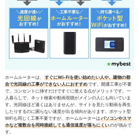
ホームルーター（置くだけWiFi）で5G通信はできる？
auのホームルーター（置くだけWiFi）はおすすめ？
ホームルーター（置くだけWiFi）の解約手続きの流れは？本体の返却は
必要？
ホームルーターは、
すぐにWi-Fiを使い始めたい人や、建物の都
合で光回線の工事ができない人におすすめ
です。開通工事が不要
で、コンセントに挿すだけですぐに使える点がメリットです。一
人暮らしで、ネット検索や動画視聴がメインの人にも向いていま
す。光回線ほど速くはありませんが、サイトを見たり動画を再生
したりするのに困らない速度が出る傾向があります。ポケット型
WiFiも同じく工事不要ですが、ホームルーターは
パソコンやスマ
ホなど複数台を同時接続しても通信速度が落ちにくい
のが強みで
す。