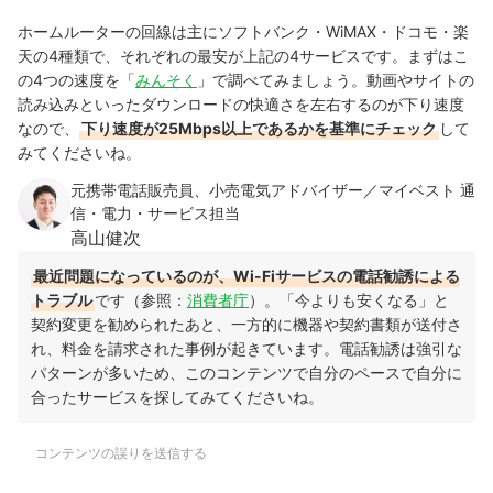
ホームルーターの回線は主にソフトバンク・WiMAX・ドコモ・楽
天の4種類で、それぞれの最安が上記の4サービスです。まずはこ
の4つの速度を「
みんそく
」で調べてみましょう。動画やサイトの
読み込みといったダウンロードの快適さを左右するのが下り速度
なので、
下り速度が25Mbps以上であるかを基準にチェック
して
みてくださいね。
元携帯電話販売員、小売電気アドバイザー／マイベスト 通
信・電力・サービス担当
高山健次
最近問題になっているのが、Wi-Fiサービスの電話勧誘による
トラブル
です（参照：
消費者庁
）。「今よりも安くなる」と
契約変更を勧められたあと、一方的に機器や契約書類が送付さ
れ、料金を請求された事例が起きています。電話勧誘は強引な
パターンが多いため、このコンテンツで自分のペースで自分に
合ったサービスを探してみてくださいね。
コンテンツの誤りを送信する