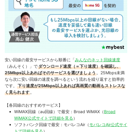
安い回線の最安サービスから順番に「
みんなのネット回線速度
（みんそく）」で
ダウンロード速度（＝下り速度）を確認し、
25Mbps以上あればそのサービスを選びましょう
。25Mbps未満
なら次に安い回線の速度を調べるという流れを繰り返すと効率的
です。
下り速度が25Mbps以上あれば高画質の動画もストレスな
く見られます
。
【各回線のおすすめサービス】
WiMAX回線（au回線）で最安：Broad WiMAX（
Broad
WiMAX公式サイトで詳細を見る
）
ソフトバンク回線で最安：モバレコAir（
モバレコAir公式サイ
トで詳細を見る
）