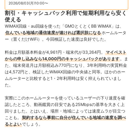
2026/08/03(月)10:00〜
割引・キャッシュバック利用で短期利用なら安く
使える
WiMAX回線・au回線を使った「GMOとくとくBB WiMAX」は、
住んでいる地域の通信速度が速ければ選択肢になる
ホームルータ
ー（置くだけWiFi）。今回検証した速度は良好でした。
料金は月額基本料金が4,961円・端末代が33,264円。
マイベスト
からの申し込みなら14,000円のキャッシュバックがあります
。ま
た、端末発送月は月額税込み770円になり、3年利用時の実質料金
は4,572円と、検証したWiMAX回線の中央値と同等。ほかのホー
ムルーターと比較すると1・2年利用時は安く抑えられていまし
た。
実際にこのホームルーターを使っているユーザーの下り速度を確
認したところ、動画鑑賞の目安である25Mbpsの基準を大きく上
回りました。とはいえ、場所・地域によっては速度ムラが目立つ
ことも。
契約するなら事前に自分が住んでいる地域の速度を調べ
るとよい
でしょう。