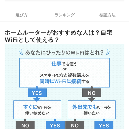
2
4つの回線のなかから、最安のホームルーターをチェック！
選び方
ランキング
検証方法
ホームルーター（置くだけWiFi）全9選おすすめ人気ランキング
人気のホームルーター9サービスを徹底検証！
ホームルーターがおすすめな人は？自宅
WiFiとして使える？
ホームルーターとは？置くだけWiFiとの違いとは？
ホームルーター（置くだけWiFi）は本当に無制限で使える？注意点は？
ホームルーター（置くだけWiFi）は部屋のどこに置くべき？
ホームルーター（置くだけWiFi）は引越し先でもそのまま使える？
ホームルーター（置くだけWiFi）の速度が遅いときの対策は？
ホームルーター（置くだけWiFi）がつながらないときはどうしたらい
い？
申し込んでからいつ届く？挿すだけですぐに使える？
ホームルーターに契約期間の縛りはある？