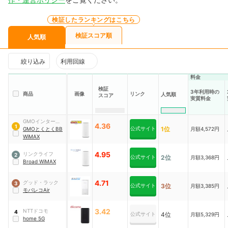
検証したランキングはこちら
検証スコア順
人気順
絞り込み
利用回線
料金
検証
3年利用時の
商品
画像
リンク
人気順
スコア
実質料金
GMOインターネ
4.36
1
公式サイト
1位
ット
GMOとくとくBB
月額4,572円
WiMAX
4.95
リンクライフ
2
公式サイト
2位
月額3,368円
Broad WiMAX
4.71
グッド・ラック
3
公式サイト
3位
月額3,385円
モバレコAir
3.42
NTTドコモ
4
公式サイト
4位
月額5,329円
home 5G