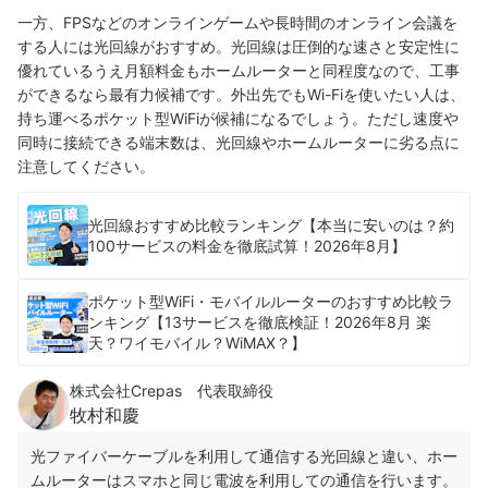
一方、FPSなどのオンラインゲームや長時間のオンライン会議を
する人には光回線がおすすめ。光回線は圧倒的な速さと安定性に
優れているうえ月額料金もホームルーターと同程度なので、工事
ができるなら最有力候補です。外出先でもWi-Fiを使いたい人は、
持ち運べるポケット型WiFiが候補になるでしょう。ただし速度や
同時に接続できる端末数は、光回線やホームルーターに劣る点に
注意してください。
光回線おすすめ比較ランキング【本当に安いのは？約
100サービスの料金を徹底試算！2026年8月】
ポケット型WiFi・モバイルルーターのおすすめ比較ラ
ンキング【13サービスを徹底検証！2026年8月 楽
天？ワイモバイル？WiMAX？】
株式会社Crepas 代表取締役
牧村和慶
光ファイバーケーブルを利用して通信する光回線と違い、ホー
ムルーターはスマホと同じ電波を利用しての通信を行います。