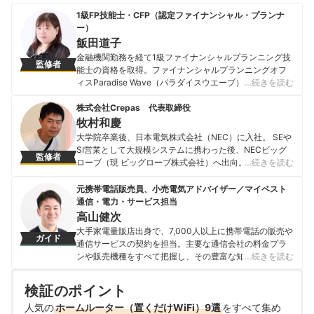
1級FP技能士・CFP（認定ファイナンシャル・プランナ
ー）
飯田道子
金融機関勤務を経て1級ファイナンシャルプランニング技
監修者
能士の資格を取得。ファイナンシャルプランニングオフ
ィスParadise Wave（パラダイスウエーブ）の代表。現
…続きを読む
在は独立系ファイナンシャル・プランナーとして各種ロ
ーンに関する相談業務・セミナー講師・執筆活動を行っ
株式会社Crepas 代表取締役
ている。さらに、海外生活ジャーナリストとして移住支
牧村和慶
援も行っており、得意ジャンルは金融にとどまらず多岐
大学院卒業後、日本電気株式会社（NEC）に入社。 SEや
に渡る。 【主な著書】 『貯める!儲ける!お金が集まる94
SI営業として大規模システムに携わった後、NECビッグ
監修者
の方法』（ローカス） 『あなたのファンを増やす魔法の
ローブ（現 ビッグローブ株式会社）へ出向。 2013年に
…続きを読む
質問 テラー必携！！』（近代セールス社） 『介護経験FP
株式会社Crepasを創業。 プロバイダーでの業務経験を生
が語る介護のマネー&アドバイスの本』（近代セールス
かし、光回線やモバイルWiFiのプロバイダー比較情報サ
元携帯電話販売員、小売電気アドバイザー／マイベスト
社） 『宅建資格を取るまえに読む本』（総合資格）
イト「プロバイダー・ワン」をリリース。 現在は、通信
通信・電力・サービス担当
飯田道子のプロフィール
費削減無料相談サービスや債務整理の相談ができる法律
高山健次
事務所・司法書士検索サイトの運営も行っている。
大手家電量販店出身で、7,000人以上に携帯電話の販売や
ガイド
牧村和慶のプロフィール
通信サービスの契約を担当。主要な通信会社の料金プラ
ンや販売機種をすべて把握し、その豊富な知識で店舗販
…続きを読む
売ランキングにおいて個人表彰もされている。 その後マ
イベストに入社、携帯電話や光ファイバー回線キャリ
検証のポイント
ア・インターネットプロバイダーなどの通信会社を専門
人気の
ホームルーター（置くだけWiFi）9選
に担当しており、格安SIMやホームルーターを実際に回線
をすべて集め