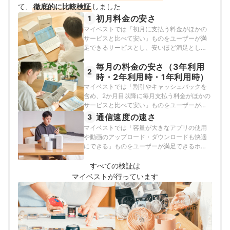
契約し各社の料金プランや通信速度の比較を行うととも
て、
徹底的に比較検証
しました
に、モバイルだけでなく10社以上の戸建て・マンション
初月料金の安さ
1
向けの光回線の通信速度・速度制限も調査している。 ま
マイベストでは「初月に支払う料金がほかの
た通信サービスだけでなく、ファイナンシャルプランナ
サービスと比べて安い」ものをユーザーが満
ーの視点含めて電気代など固定費支出見直しのガイドも
足できるサービスとし、安いほど満足として
している。
以下の方法で検証を行いました。2026年7月
高山健次のプロフィール
毎月の料金の安さ（3年利用
25日時点の情報をもとに検証を行っていま
2
す。キャンペーンは申し込み時期によって異
時・2年利用時・1年利用時）
なります。今回の検証と同じキャンペーンが
マイベストでは「割引やキャッシュバックを
適用されるとは限りません。
含め、2か月目以降に毎月支払う料金がほかの
サービスと比べて安い」ものをユーザーが満
足できるサービスとし、安いほど満足として
通信速度の速さ
3
以下の方法で検証を行いました。なお、デフ
マイベストでは「容量が大きなアプリの使用
ォルトで表示される「おすすめ順」のランキ
や動画のアップロード・ダウンロードも快適
ングは、3年間サービスを利用した場合の実質
にできる」ものをユーザーが満足できるホー
料金で作成しています。2026年7月25日時点
ムルーターとし、その基準を下り速度70Mbps
の情報をもとに検証を行っています。キャン
以上・上り速度30Mbps以上と定めて以下の
すべての検証は
ペーンは申し込み時期によって異なります。
方法で検証を行いました。2026年7月25日時
マイベストが行っています
今回の検証と同じキャンペーンが適用される
点の情報をもとに検証を行っています。
とは限りません。