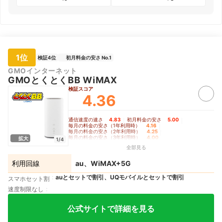
1位
検証4位
初月料金の安さ No.1
GMOインターネット
GMOとくとくBB WiMAX
検証スコア
4.36
通信速度の速さ
4.83
｜
初月料金の安さ
5.00
｜
毎月の料金の安さ（1年利用時）
4.16
｜
毎月の料金の安さ（2年利用時）
4.25
｜
毎月の料金の安さ（3年利用時）
4.00
拡大
1/4
全部見る
利用回線
au、WiMAX+5G
auとセットで割引、UQモバイルとセットで割引
スマホセット割
速度制限なし
公式サイトで詳細を見る