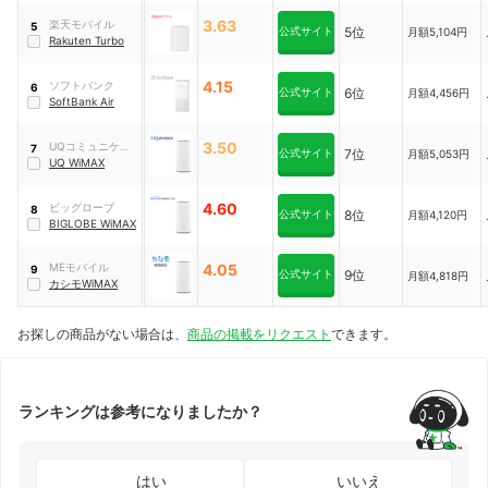
3.63
楽天モバイル
5
公式サイト
5位
月額5,104円
Rakuten Turbo
4.15
ソフトバンク
6
公式サイト
6位
月額4,456円
SoftBank Air
3.50
UQコミュニケー
7
公式サイト
7位
月額5,053円
ションズ
UQ WiMAX
4.60
ビッグローブ
8
公式サイト
8位
月額4,120円
BIGLOBE WiMAX
MEモバイル
4.05
9
公式サイト
9位
月額4,818円
カシモWiMAX
お探しの商品がない場合は、
商品の掲載をリクエスト
できます。
ランキングは参考になりましたか？
はい
いいえ