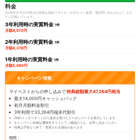
料金
2026年07月25日時点の情報を独自リサーチ（公式サイト参照・電話問い合わせなど）をも
とに記載しています。
3年利用時の実質料金
1件
月額4,572円
2年利用時の実質料金
1件
月額4,378円
1年利用時の実質料金
1件
月額5,065円
キャンペーン情報
マイベストからの申し込みで
特典総額最大47,264円相当
最大14,000円キャッシュバック
初月月額料金割引
3年利用で33,264円端末代割引
GMOインターネットから提供を受けたクーポンコードを表示しています
キャンペーン詳細は遷移先サイトにてご確認のうえ、お申し込みください
特典は予告なく終了・変更される場合があります
期間：