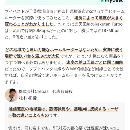
マイベストが千葉県流山市と神奈川県横浜市の2地点で同じホーム
ルーターを実際に使ってみたところ、
場所によって速度が大きく
変わることがわかりました
。たとえば楽天回線のRakuten Turbo
は、流山では約20Mbpsだったのに対し、横浜では約187Mbps
と、9倍近い差がありました。
どの地域でも速い万能なホームルーターはないため、実際に使う
場所で速い1台を選ぶのが大切
ですが、とはいえ気になる商品を1
つずつ調べる必要はありません。
速度の差は回線ごとに同じ傾向
だったので、ソフトバンク回線やWiMAX回線など回線ごとで比較
すれば、自分の地域で速いホームルーターを見つけることができ
ますよ。
株式会社Crepas 代表取締役
牧村和慶
通信速度の地域差は、設備状況や、基地局に接続するユーザ
ー数の違いによるもの
です。
例えば、同じ端末でも、5G対応の都心部では速度が速いのに