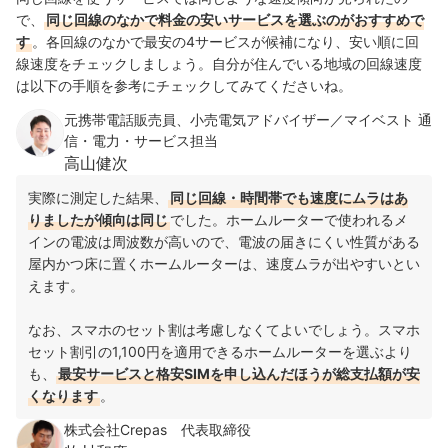
で、
同じ回線のなかで料金の安いサービスを選ぶのがおすすめで
す
。各回線のなかで最安の4サービスが候補になり、安い順に回
線速度をチェックしましょう。自分が住んでいる地域の回線速度
は以下の手順を参考にチェックしてみてくださいね。
元携帯電話販売員、小売電気アドバイザー／マイベスト 通
信・電力・サービス担当
高山健次
実際に測定した結果、
同じ回線・時間帯でも速度にムラはあ
りましたが傾向は同じ
でした。ホームルーターで使われるメ
インの電波は周波数が高いので、電波の届きにくい性質がある
屋内かつ床に置くホームルーターは、速度ムラが出やすいとい
えます。
なお、スマホのセット割は考慮しなくてよいでしょう。スマホ
セット割引の1,100円を適用できるホームルーターを選ぶより
も、
最安サービスと格安SIMを申し込んだほうが総支払額が安
くなります
。
株式会社Crepas 代表取締役