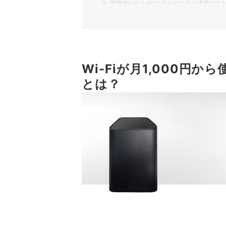
2
普段使いなら4Gモデルで十分！速度にこ
3
アプリなしでAPN設定が完了するSIMフ
SIMフリーホームルーター全6選おすすめ人気ラ
5G対応のSIMフリーホームルーターはある？
Wi-Fiが月1,000円
とは？