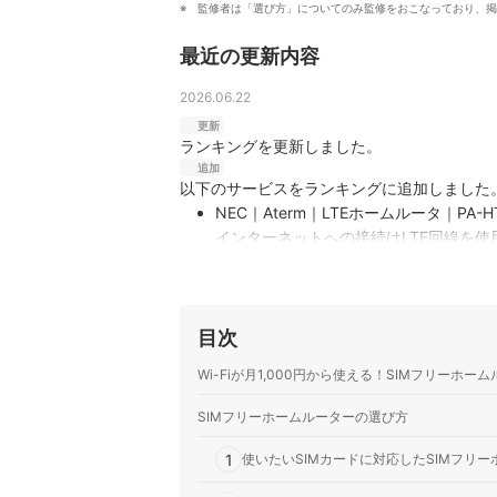
監修者は「選び方」についてのみ監修をおこなっており、掲
高山健次のプロフィール
最近の更新内容
2026.06.22
更新
ランキングを更新しました。
追加
以下のサービスをランキングに追加しました
NEC｜Aterm｜LTEホームルータ｜PA-HT
インターネットへの接続はLTE回線を
能。無料の専用アプリ「Aterm らく
だけで簡単に設定可能です。LTEの電波状
アイ・オー・データ機器｜WN-CS300FR 
インターネット接続に4G/LTEモバイル
目次
回線が引けない環境でのテレワークやリモ
Wi-Fiが月1,000円から使える！SIMフリーホー
るので、さまざまなデバイスをインター
SIMフリーホームルーターの選び方
1
使いたいSIMカードに対応したSIMフリ