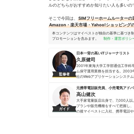
ルのどちらがおすすめか知りたい人も多いの
そこで今回は、
SIMフリーホームルーターの
Amazon・楽天市場・Yahoo!ショッピン
本コンテンツはマイベストが独自の基準に基づき
プロモーションを含みます。
制作・運営ポリシ
日本一背の高いITジャーナリスト
久原健司
2001年東海大学工学部通信工学科
ム保守運用業務を担当する。200
監修者
社のWebアプリケーションシステ
を決意。2007年（29歳）に株
よるモデリング開発でのサービス提供
元携帯電話販売員、小売電気アドバ
様々なwebメディアでの執筆や母
高山健次
主に「DXやデジタル化の推進」に
大手家電量販店出身で、7,000
業に寄り添った講演を得意としてい
プランや販売機種をすべて把握し、
ガイド
久原健司のプロフィール
の後マイベストに入社、携帯電話や
を専門に担当しており、格安SIM
行うとともに、モバイルだけでなく
している。 また通信サービスだけ
直しのガイドもしている。