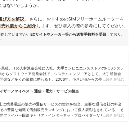
ではないでしょうか。
選び方を解説
。さらに、おすすめのSIMフリーホームルーターを
グの売れ筋からご紹介
します。ぜひ購入の際の参考にしてください。
制作していますが、
ECサイトやメーカー等から送客手数料を受領
しており、
ー
卒業後、ITの人材派遣会社に入社。大手コンビニエンスストアのPOSシステ
3年からソフトウェア開発会社で、システムエンジニアとして、大手通信会
ム開発など多くの業務に携わるも、2006年、小さい頃からの夢であった独立
…続きを読む
式会社プロイノベーションを設立し、当時としては珍しいオブジェクト指向に
を始める。 IT企業を経営する傍ら、“背の高いITジャーナリスト”として
イザー／マイベスト 通信・電力・サービス担当
校の東海大学で特別講師として、定期的に授業も行っている。 講演テーマは
ついて。受講者のITリテラシーに合わせて話す内容を変えることができ、企
人以上に携帯電話の販売や通信サービスの契約を担当。主要な通信会社の料金
る。
その豊富な知識で店舗販売ランキングにおいて個人表彰もされている。 そ
光ファイバー回線キャリア・インターネットプロバイダーなどの通信会社
…続きを読む
やホームルーターを実際に回線契約し各社の料金プランや通信速度の比較を
10社以上の戸建て・マンション向けの光回線の通信速度・速度制限も調査
でなく、ファイナンシャルプランナーの視点含めて電気代など固定費支出見