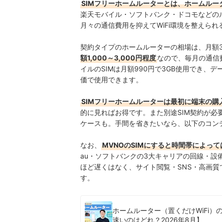
SIMフリーホームルーターとは、ホームルー
楽天モバイル・ソフトバンク・ドコモなどの
月々の通信費用を抑えてWiFi環境を整えら
契約タイプのホームルーターの相場は、月額3,0
額1,000～3,000円程度
なので、毎月の通信
イルのSIMは月額990円で3GB使用でき、
価で使用できます。
SIMフリーホームルーターは最初に端末の
的に見ればお得です。
また別途SIM契約が
ケースも。手間を省きたいなら、以下のコン
なお、
MVNOのSIMにすると時間帯によっ
au・ソフトバンクの3大キャリアの回線・
ほど遅くはなく、
サイト閲覧・SNS・高画
す。
ホームルーター（置くだけWiFi
速いのはどれ？2026年8月】