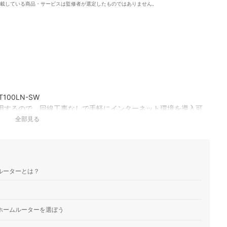
載している商品・サービスは監修者が選定したものではありません。
。
100LN-SW
使用するので、回線工事なしで手軽にインターネット環境を導入可
らく設定アシスト」に対応し、アプリのウィザードに沿って操作する
全部見る
態やWi-F…
｜WN-CS300FR
回線が使えるSIMフリーのLTEルーターです。回線工事不要で固定
ート授業にぴったり。有線LANとWi-Fi接続の両方に対応してい
ムルーターとは？
ネット…
ーホームルーターを選ぼう