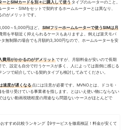
ターとSIMカードを別々に購入して使う
タイプのルーターのこと。
ルーター・SIMをセットで契約するホームルーターとは異なり、
れるのがメリットです。
00～5,000円ほど。
SIMフリーホームルーターで使うSIMは月
費用を半額近く抑えられるケースもありますよ。例えば
楽天モバ
データ無制限の場合でも月額約3,300円なので、ホームルーターを安
購入費用がかかるのがデメリット
ですが、月額料金が安いので長期
必要で、設定も自分で行うケースが多く、人によっては面倒に感じる
テンツで紹介している契約タイプも検討してみてください。
ては速度が遅くなる
点には注意が必要です。MVNOとは、ドコモ・
設備を借り受けている事業者を指します。とはいえ使い物にならない
質ではない動画視聴程度の用途なら問題ないケースがほとんどで
）のおすすめ比較ランキング【9サービスを徹底検証！料金が安くて