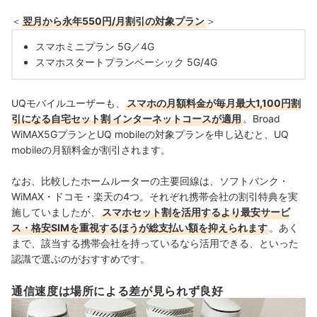
＜
翌月から永年550円/月割引の対象プラン
＞
スマホミニプラン 5G／4G
スマホスタートプランベーシック 5G/4G
UQモバイルユーザーも、
スマホの月額料金が毎月最大1,100円割
引になる自宅セット割 インターネットコースが適用
。
Broad
WiMAX
5Gプランと
UQ mobileの対象プランを申し込むと、
UQ
mobileの月額料金が割引されます。
なお、比較したホームルーターの主要回線は、ソフトバンク・
WiMAX・ドコモ・楽天の4つ。
それぞれ携帯会社の割引特典を実
施していましたが、
スマホセット割を活用するより最安サービ
ス・格安SIMを重視するほうが総支払い額を抑えられます
。あく
まで、該当する携帯会社を持っているなら活用できる、といった
認識で選ぶのがおすすめです。
通信速度は場所による差が見られず良好