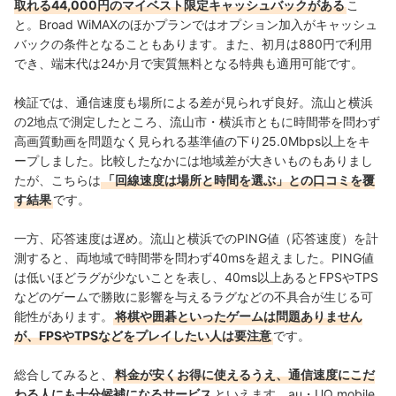
取れる44,000円のマイベスト限定キャッシュバックがある
こ
と。Broad WiMAXのほかプランではオプション加入がキャッシュ
バックの条件となることもあります。また、初月は880円で利用
でき、端末代は24か月で実質無料となる特典も適用可能です。
検証では、通信速度も場所による差が見られず良好。流山と横浜
の2地点で測定したところ、流山市・横浜市ともに時間帯を問わず
高画質動画を問題なく見られる基準値の下り25.0Mbps以上をキ
ープしました。比較したなかには地域差が大きいものもありまし
たが、こちらは
「回線速度は場所と時間を選ぶ」との口コミを覆
す結果
です。
一方、応答速度は遅め。流山と横浜でのPING値（応答速度）を計
測すると、両地域で時間帯を問わず40msを超えました。PING値
は低いほどラグが少ないことを表し、40ms以上あるとFPSやTPS
などのゲームで勝敗に影響を与えるラグなどの不具合が生じる可
能性があります。
将棋や囲碁といったゲームは問題ありません
が、FPSやTPSなどをプレイしたい人は要注意
です。
総合してみると、
料金が安くお得に使えるうえ、通信速度にこだ
わる人にも十分候補になるサービス
といえます。
au・UQ mobile