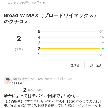
コンテンツの誤りを送信する
Broad WiMAX（ブロードワイマックス）
のクチコミ
5
0件
2
4
0件
3
0件
2
（1件）
1件
1
0件
並び替え
絞り込み
男性 | 40代 | 静岡県 | 会社員 | 一人暮らし
独自アンケート
dazzle
2
2026/05/01
場合によってはモバイル回線でよいかも…
【契約期間】 2023年10月～2026年4月 【契約するまでの流れ】
モバイル回線が重くWiFi機器を探していた際に、インターネット