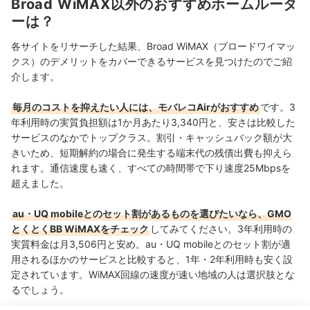
Broad WiMAX以外のおすすめホームルータ
ーは？
各サイトをリサーチした結果、Broad WiMAX（ブロードワイマッ
クス）のデメリットをカバーできるサービスを見つけたのでご紹
介します。
毎月のコストを抑えたい人には、モバレコAirがおすすめ
です。3
年利用時の実質負担額は1か月あたり3,340円と、安さは比較した
サービスのなかでトップクラス。割引・キャッシュバック額が大
きいため、短期解約の場合に発生する端末代の残債出費も抑えら
れます。通信速度も速く、すべての時間帯で下り速度25Mbpsを
超えました。
au・UQ mobileとのセット割があるものを選びたいなら、GMO
とくとくBB WiMAXをチェック
してみてください。3年利用時の
実質料金は月3,506円と安め。au・UQ mobileとのセット割が適
用されるほかのサービスと比較すると、1年・2年利用時も安く設
定されています。WiMAX回線の速度が速い地域の人は選択肢とな
るでしょう。