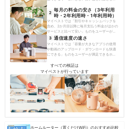
以下の方法で検証を行いました。2026年7月
毎月の料金の安さ（3年利用
25日時点の情報をもとに検証を行っていま
2
す。キャンペーンは申し込み時期によって異
時・2年利用時・1年利用時）
なります。今回の検証と同じキャンペーンが
マイベストでは「割引やキャッシュバックを
適用されるとは限りません。
含め、2か月目以降に毎月支払う料金がほかの
サービスと比べて安い」ものをユーザーが満
足できるサービスとし、安いほど満足として
通信速度の速さ
3
以下の方法で検証を行いました。なお、デフ
マイベストでは「容量が大きなアプリの使用
ォルトで表示される「おすすめ順」のランキ
や動画のアップロード・ダウンロードも快適
ングは、3年間サービスを利用した場合の実質
にできる」ものをユーザーが満足できるホー
料金で作成しています。2026年7月25日時点
ムルーターとし、その基準を下り速度70Mbps
の情報をもとに検証を行っています。キャン
以上・上り速度30Mbps以上と定めて以下の
すべての検証は
ペーンは申し込み時期によって異なります。
方法で検証を行いました。2026年7月25日時
マイベストが行っています
今回の検証と同じキャンペーンが適用される
点の情報をもとに検証を行っています。
とは限りません。
ホームルーター（置くだけWiFi）のおすすめ比較