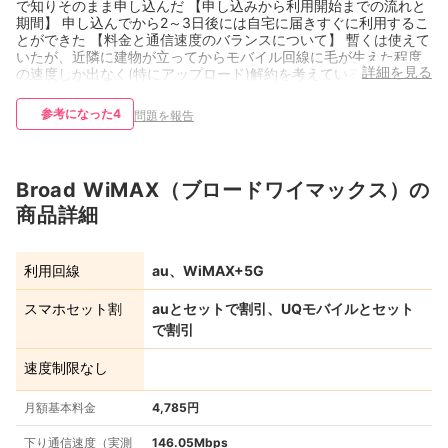
で知りそのまま申し込んだ 【申し込みから利用開始までの流れと
期間】 申し込んでから2～3日後には自宅に届きすぐに利用するこ
とができた 【料金と通信速度のバランスについて】 暫くは使えて
いたが、近隣に建物が立ってからモバイル回線に毛が生えた程度
詳細を見る
の速度しか出なく(特にアップロード)解約を考えている
参考になった
4
問題を報告
Broad WiMAX（ブロードワイマックス）の
商品詳細
利用回線
au、WiMAX+5G
スマホセット割
auとセットで割引、UQモバイルとセット
で割引
速度制限なし
月額基本料金
4,785円
下り通信速度（実測
146.05Mbps