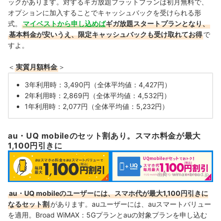
ックがあります。対するギガ放題フラットプランは初月無料で、
オプションに加入することでキャッシュバックを受けられる形
式。
マイベストから申し込めば
ギガ放題スタートプランとなり、
基本料金が安いうえ、限定キャッシュバックも受け取れてお得
で
すよ。
＜
実質月額料金
＞
3年利用時：3,490円（全体平均値：4,427円）
2年利用時：2,869円（全体平均値：4,532円）
1年利用時：2,077円（全体平均値：5,232円）
au・UQ mobileのセット割あり。スマホ料金が最大
1,100円引きに
出典：
wimax-broad.jp
au・UQ mobileのユーザーには、スマホ代が最大1,100円引きに
なるセット割
があります。
auユーザーには、auスマートバリュー
を適用。Broad WiMAX：5Gプランとauの対象プランを申し込む