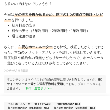
も多いのではないでしょうか？
今回は
その実力を確かめるため、以下の3つの観点で検証・レビ
ュー
を行いました。
初月料金の安さ
料金の安さ（3年利用時・2年利用時・1年利用時）
通信速度の速さ
さらに、
主要なホームルーター
とも比較。検証したからこそわか
った、本当のメリット・デメリットを詳しく解説していきます。
速度制限や解約金の有無などもリサーチしたので、ホームルータ
ー選びに迷っている人はぜひ参考にしてみてください。
2026年07月16日更新
本コンテンツはマイベストが独自の基準に基づき制作していますが、
EC
サイトやメーカー等から送客手数料を受領
しており、プロモーションを
含みます。
制作・運営ポリシー
ベストホームルーター（置くだけWiFi）
通信速度の速さ No.1
毎月の料金の安さ（1年利用時） No.1
毎月の料金の安さ（2年利用時） No.1