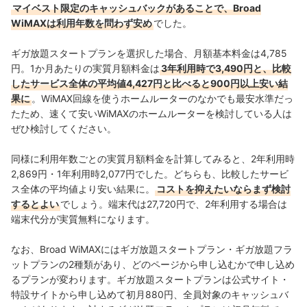
マイベスト限定のキャッシュバックがあることで、Broad
WiMAXは利用年数を問わず安め
でした。
ギガ放題スタートプランを選択した場合、月額基本料金は4,785
円。1か月あたりの実質月額料金は
3年利用時で3,490円と、
比較
したサービス全体の平均値
4,427
円と比べると900円以上安い結
果に
。WiMAX回線を使うホームルーターのなかでも最安水準だっ
たため、速くて安いWiMAXのホームルーターを検討している人は
ぜひ検討してください。
同様に利用年数ごとの実質月額料金を計算してみると、2年利用時
2,869円・1年利用時2,077円でした。どちらも、比較したサービ
ス全体の平均値より安い結果に。
コストを抑えたいならまず検討
するとよい
でしょう。端末代は27,720円で、2年利用する場合は
端末代分が実質無料になります。
なお、Broad WiMAXにはギガ放題スタートプラン・ギガ放題フラ
ットプランの2種類があり、どのページから申し込むかで申し込め
るプランが変わります。ギガ放題スタートプランは公式サイト・
特設サイトから申し込めて初月880円、全員対象のキャッシュバ