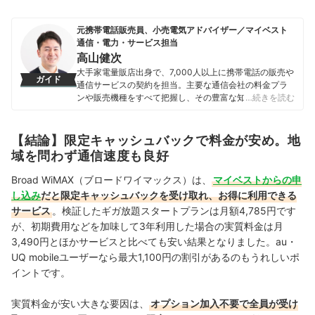
元携帯電話販売員、小売電気アドバイザー／マイベスト
通信・電力・サービス担当
高山健次
大手家電量販店出身で、7,000人以上に携帯電話の販売や
ガイド
通信サービスの契約を担当。主要な通信会社の料金プラ
ンや販売機種をすべて把握し、その豊富な知識で店舗販
…続きを読む
売ランキングにおいて個人表彰もされている。 その後マ
イベストに入社、携帯電話や光ファイバー回線キャリ
ア・インターネットプロバイダーなどの通信会社を専門
【結論】限定キャッシュバックで料金が安め。地
に担当しており、格安SIMやホームルーターを実際に回線
域を問わず通信速度も良好
契約し各社の料金プランや通信速度の比較を行うととも
に、モバイルだけでなく10社以上の戸建て・マンション
Broad WiMAX（ブロードワイマックス）は、
マイベストからの申
向けの光回線の通信速度・速度制限も調査している。 ま
し込み
だと限定キャッシュバックを受け取れ、お得に利用できる
た通信サービスだけでなく、ファイナンシャルプランナ
サービス
。検証したギガ放題スタートプランは月額4,785円です
ーの視点含めて電気代など固定費支出見直しのガイドも
している。
が、初期費用などを加味して3年利用した場合の実質料金は月
高山健次のプロフィール
3,490円とほかサービスと比べても安い結果となりました。au・
UQ mobileユーザーなら最大1,100円の割引があるのもうれしいポ
イントです。
実質料金が安い大きな要因は、
オプション加入不要で全員が受け