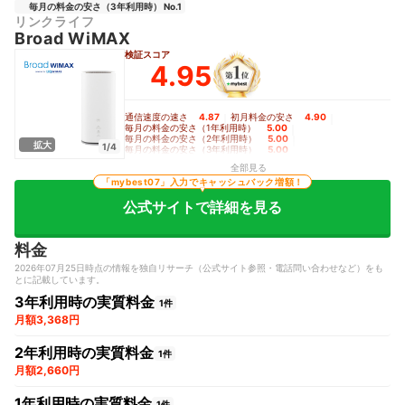
毎月の料金の安さ（3年利用時） No.1
リンクライフ
Broad WiMAX
検証スコア
4.95
通信速度の速さ
4.87
｜
初月料金の安さ
4.90
｜
毎月の料金の安さ（1年利用時）
5.00
｜
毎月の料金の安さ（2年利用時）
5.00
｜
拡大
1/4
毎月の料金の安さ（3年利用時）
5.00
全部見る
「mybest07」入力でキャッシュバック増額！
公式サイトで詳細を見る
料金
2026年07月25日時点の情報を独自リサーチ（公式サイト参照・電話問い合わせなど）をも
とに記載しています。
3年利用時の実質料金
1件
月額3,368円
2年利用時の実質料金
1件
月額2,660円
1年利用時の実質料金
1件