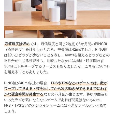
応答速度は遅め
です。通信速度と同じ2地点で
3か月間のPING値
（応答速度）を計測したところ、
中央値は42msでした。
PING値
は低いほどラグが少ないことを表し、40
msを超えると
ラグなどの
不具合が生じる可能性も
。
比較したなかには場所・時間問わず
30
ms以下をキープするサービスもありましたが、こちらは50
ms
を超えることもありました。
PING値が40ms以上の場合、
FPSやTPSなどのゲームでは、敵が
ワープして見える・技を出してから次の動きができるまでにわず
かな硬直時間が発生する
などの不具合が生じます。将棋や囲碁と
いったラグが気にならないゲームであれば問題はないものの、
FPS・TPSなどのオンラインゲームには不満なレベルといえるで
しょう。