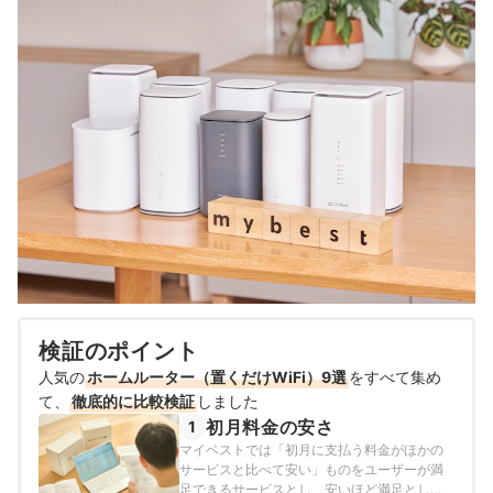
検証のポイント
人気の
ホームルーター（置くだけWiFi）9選
をすべて集め
て、
徹底的に比較検証
しました
初月料金の安さ
1
マイベストでは「初月に支払う料金がほかの
サービスと比べて安い」ものをユーザーが満
足できるサービスとし、安いほど満足として