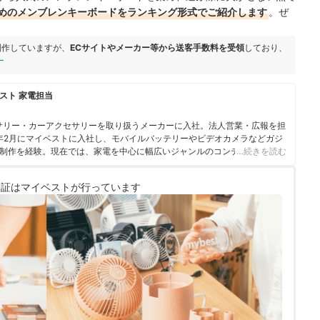
めのメンブレンキーボードをランキング形式でご紹介します
。ぜ
制作していますが、
ECサイトやメーカー等から送客手数料を受領
しており、
ー
スト 家電担当
サリー・カーアクセサリーを取り扱うメーカーに入社。法人営業・広報を担
3年2月にマイベストに入社し、モバイルバッテリーやビデオカメラなどガジ
制作を経験。現在では、家電を中心に幅広いジャンルのコンテンツ制作に
…続きを読む
・検証を通じ、一人ひとりに合った選択肢を分かりやすく提案すること」
ている。
検証は
マイベストが行っています