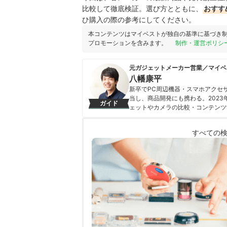
比較して徹底検証。選び方とともに、
おすす
ひ購入の際の参考にしてください。
本コンテンツはマイベストが独自の基準に基づき
プロモーションを含みます。
制作・運営ポリシ
元ガジェットメーカー営業／マイベ
八幡康平
新卒でPC周辺機器・スマホアクセ
当し、商品開発にも携わる。202
ガイド
ェットやカメラの比較・コンテンツ
携わる。「専門性をもとにした調査
を心がけて、コンテンツ制作を行っ
すべての
八幡康平のプロフィール