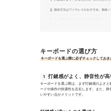
2
接続方法はワイヤレスがおすすめ。無線＋
3
キー配列は馴染みのある配列を選ぼう
4
基本はテンキーレスがおすすめ！数値入力
メンブレンキーボード全74商品おすすめ人気ラン
キーボードの選び方
売れ筋の人気メンブレンキーボード全13商品を徹
キーボードを選ぶ際に必ずチェックしておき
メンブレンキーボードの売れ筋ランキングもチェ
打鍵感がよく、静音性が高
1
キーボードを選ぶ際は、まず打鍵感のよさと
ードや操作の快適性を左右します。また、静
いやすい点がメリットです。