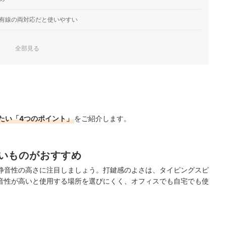
有線の両対応だと使いやすい
全部見る
が多いなら外付けテンキーも検討
キング
底比較！
たい「4つのポイント」
をご紹介します。
ック！
いものがおすすめ
静音性の高さに注目しましょう。打鍵感のよさは、タイピングスピ
音性が高いと使用する場所を選びにくく、オフィスでも自宅でも使