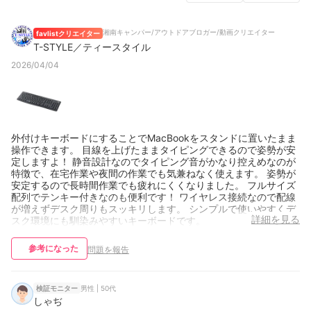
湘南キャンパー/アウトドアブロガー/動画クリエイター
favlistクリエイター
T-STYLE／ティースタイル
2026/04/04
外付けキーボードにすることでMacBookをスタンドに置いたまま
操作できます。 目線を上げたままタイピングできるので姿勢が安
定しますよ！ 静音設計なのでタイピング音がかなり控えめなのが
特徴で、在宅作業や夜間の作業でも気兼ねなく使えます。 姿勢が
安定するので長時間作業でも疲れにくくなりました。 フルサイズ
配列でテンキー付きなのも便利です！ ワイヤレス接続なので配線
が増えずデスク周りもスッキリします。 シンプルで使いやすくデ
詳細を見る
スク環境にも馴染みやすいキーボードです。
参考になった
問題を報告
男性 | 50代
検証モニター
しゃぢ