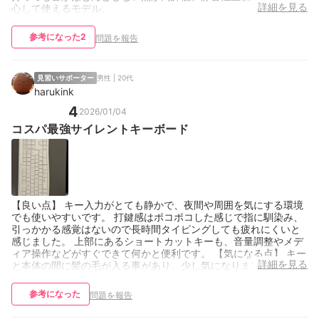
詳細を見る
心して使えるモデル。
参考になった
2
問題を報告
見習いサポーター
男性 | 20代
harukink
4
2026/01/04
コスパ最強サイレントキーボード
【良い点】 キー入力がとても静かで、夜間や周囲を気にする環境
でも使いやすいです。 打鍵感はポコポコした感じで指に馴染み、
引っかかる感覚はないので長時間タイピングしても疲れにくいと
感じました。 上部にあるショートカットキーも、音量調整やメデ
ィア操作などがすぐできて何かと便利です。 【気になる点】 キー
詳細を見る
と本体の間に髪の毛が入る事があり、少し気になります。
参考になった
問題を報告