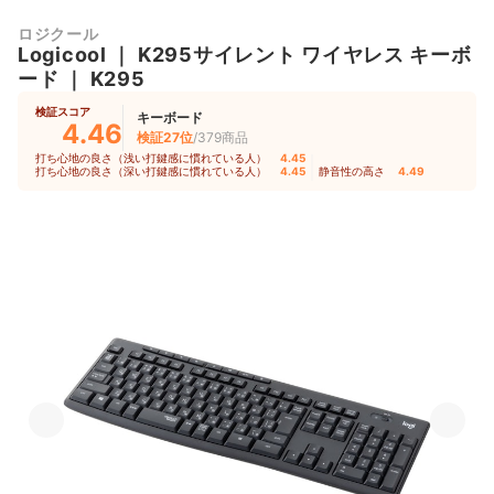
ロジクール
Logicool
｜
K295サイレント ワイヤレス キーボ
ード
｜
K295
検証スコア
キーボード
4.46
検証27位
/379商品
打ち心地の良さ（浅い打鍵感に慣れている人）
4.45
｜
打ち心地の良さ（深い打鍵感に慣れている人）
4.45
｜
静音性の高さ
4.49