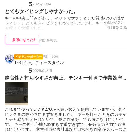
5
2025/11/04
とてもタイピングしやすかった。
キーの中央に凹みがあり、マットでサラッとした質感なので指が
フィットしとてもタイピングしやすかったです。キーの跳ね返り
詳細を見る
も程よく快適でした。
参考になった
5
問題を報告
ベテランサポーター
男性 | 30代
T-STYLE／ティースタイル
5
2026/04/15
静音性と打ちやすさが向上、テンキー付きで作業効率も
アップ
これまで使っていたK270から買い替えて使用していますが、タイ
ピング音の静かさにまず驚きました。 キーを打ったときのカチャ
カチャ感が抑えられていて、夜に作業をしても気になりにくいで
す。 キーの押し心地も軽すぎず重すぎずで、長時間の入力でも疲
れにくいです。 文章作成や表計算など日常的な作業がスムーズに