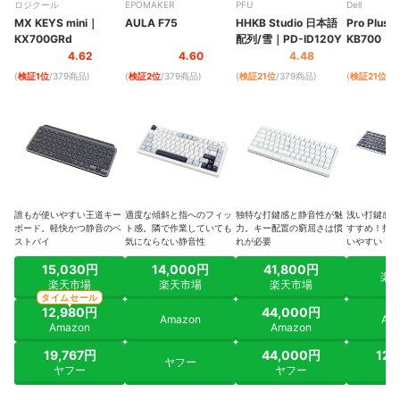
ロジクール
EPOMAKER
PFU
Dell
MX KEYS mini
｜
AULA F75
HHKB Studio 日本語
Pro Plu
KX700GRd
配列/雪
｜
PD-ID120Y
KB700
4.62
4.60
4.48
(
検証1位
/379商品
)
(
検証2位
/379商品
)
(
検証21位
/379商品
)
(
検証21位
/3
誰もが使いやすい王道キー
適度な傾斜と指へのフィッ
独特な打鍵感と静音性が魅
浅い打鍵感が
ボード。軽快かつ静音のベ
ト感。隣で作業していても
力。キー配置の窮屈さは慣
すすめ！打鍵
ストバイ
気にならない静音性
れが必要
いやすい
15,030円
14,000円
41,800円
楽
楽天市場
楽天市場
楽天市場
タイムセール
12,980円
44,000円
Amazon
Am
Amazon
Amazon
19,767円
44,000円
12,
ヤフー
ヤフー
ヤフー
ヤ