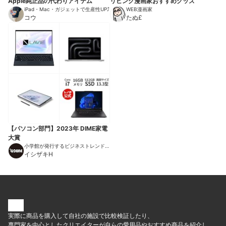
Apple純正品の代わりアイテム
リビング漫画家おすすめグッズ
iPad・Mac・ガジェットで生産性UP⤴︎
WEB漫画家
コウ
たぬ£
【パソコン部門】2023年 DIME家電
大賞
小学館が発行するビジネストレンドマ
ガジン
イシザキH
実際に商品を購入して自社の施設で比較検証したり、
専門家を中心としたクリエイターが自らの愛用品やおすすめ商品を紹介し