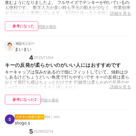
進むようになりましたよ。 フルサイズでテンキーが付いているの
も便利です。 数字入力が多い時も手元の動きが少なく、作業効率
が上がったと実感しています。 K270と比べると全体的に打鍵感が
詳細を見る
改善されていて、静音性と操作性のバランスが良いモデルです
ね。 シンプルな見た目なのでデスク周りにもなじみやすく、静
参考になった
問題を報告
かな環境で使いたい方や、テンキー付きで快適に入力したい方に
はおすすめできるキーボードです！
検証モニター
まいまい
4
2025/11/04
キーの反発が柔らかいのがいい人にはおすすめです
キーキャップは窪みがあるので指にフィットしていて、傾斜は少
しあるけどちょうどいい角度で打ちやすいです キーの反発は柔ら
かくて底打ち感はちょっとだけです 打鍵音は柔らかめの反発のせ
詳細を見る
いかほとんどなくうるさく感じません
参考になった
2
問題を報告
ベテランサポーター
男性 | 30代
shogo s
5
2026/02/14