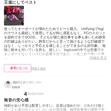
王道にしてベスト
使ってたキーボードが壊れたためリピート購入。 Unifyingでlogi
のマウスも接続して使用してるが特に遅延もなく、PCのスロット
を節約できてGOOD。 子どもが寝た後仕事する事も多いため静音
の打鍵はありがたい。静音だからと言って抜けるような打鍵感で
はなく、しっかりと手応えを感じることができるのも好印象。 地
味に耐水も付いている所も、嬉しい。 logicoolの中では安価でス
タンダードなシリーズだが必要十分であり、一生これで良いと思
詳細を見る
う。
参考になった
問題を報告
男性 | 20代
検証モニター
coco
4
2025/11/04
無音の安心感
傾斜があり手首は配置しやすい。反発は強めだが、どれだけ強く
打っても音がほとんどしない点が高評価。静音性重視の場面で安