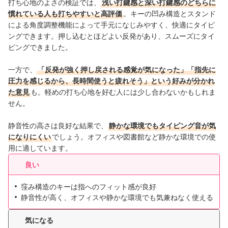
打ち心地のよさの検証では、
浅い打鍵感と深い打鍵感のどちらに
慣れている人も打ちやすいと高評価
。キーの凹み構造とスタンド
による角度調整機能によって手元になじみやすく、快適にタイピ
ングできます。押し込むとほどよい反発があり、スムーズにタイ
ピングできました。
一方で、
「反発が強く押し戻される感覚が気になった」「指先に
圧力を感じるから、長時間使うと疲れそう」という好みが分かれ
た意見
も。軽めの打ち心地を好む人には少し合わないかもしれま
せん。
静音性の高さは良好な結果で、
静かな環境でもタイピング音が気
になりにくい
でしょう。オフィスや図書館など静かな環境での使
用に適しています。
良い
窪み構造のキーは指へのフィット感が良好
静音性が高く、オフィスや静かな環境でも気兼ねなく使える
気になる