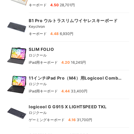
|
キーボード
4.50
28,701円
B1 Pro ウルトラスリムワイヤレスキーボード
Keychron
|
キーボード
4.48
6,930円
SLIM FOLIO
ロジクール
|
iPad用キーボード
4.20
16,245円
11インチiPad Pro（M4）用Logicool Combo
Touch Keyboard Case
ロジクール
|
iPad用キーボード
4.44
33,400円
logicool G G915 X LIGHTSPEED TKL
ロジクール
|
ゲーミングキーボード
4.16
31,700円