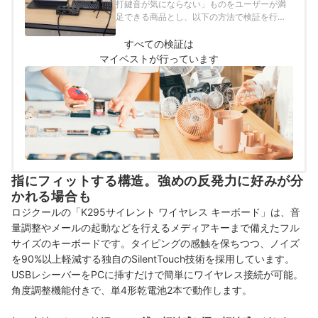
打鍵音が気にならない」ものをユーザーが満
足できる商品とし、以下の方法で検証を行い
ました。
すべての検証は
マイベストが行っています
指にフィットする構造。強めの反発力に好みが分
かれる場合も
ロジクールの「K295サイレント ワイヤレス キーボード」は、音
量調整やメールの起動などを行えるメディアキーまで備えたフル
サイズのキーボードです。タイピングの感触を保ちつつ、ノイズ
を90%以上軽減する独自のSilentTouch技術を採用しています。
USBレシーバーをPCに挿すだけで簡単にワイヤレス接続が可能。
角度調整機能付きで、単4形乾電池2本で動作します。