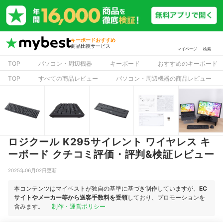
キーボードおすすめ
商品比較サービス
マイページ
検索
TOP
パソコン・周辺機器
キーボード
おすすめのキーボード
TOP
すべての商品レビュー
パソコン・周辺機器の商品レビュー
ロジクール K295サイレント ワイヤレス キ
ーボード クチコミ評価・評判&検証レビュー
2025年06月02日更新
本コンテンツはマイベストが独自の基準に基づき制作していますが、
EC
サイトやメーカー等から送客手数料を受領
しており、プロモーションを
含みます。
制作・運営ポリシー