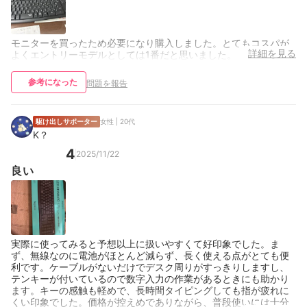
モニターを買ったため必要になり購入しました。とてもコスパが
詳細を見る
よくエントリーモデルとしては1番だと思いました。
参考になった
問題を報告
駆け出しサポーター
女性 | 20代
K？
4
2025/11/22
良い
実際に使ってみると予想以上に扱いやすくて好印象でした。ま
ず、無線なのに電池がほとんど減らず、長く使える点がとても便
利です。ケーブルがないだけでデスク周りがすっきりしますし、
テンキーが付いているので数字入力の作業があるときにも助かり
ます。キーの感触も軽めで、長時間タイピングしても指が疲れに
くい印象でした。価格が控えめでありながら、普段使いには十分