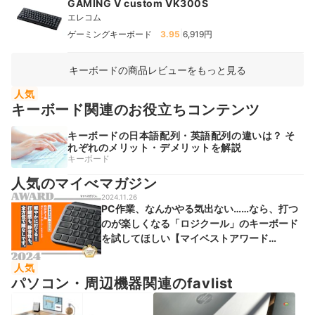
GAMING V custom VK300S
エレコム
|
ゲーミングキーボード
3.95
6,919円
キーボードの商品レビューをもっと見る
人気
キーボード関連のお役立ちコンテンツ
キーボードの日本語配列・英語配列の違いは？ そ
れぞれのメリット・デメリットを解説
キーボード
人気のマイべマガジン
2024.11.26
PC作業、なんかやる気出ない……なら、打つ
のが楽しくなる「ロジクール」のキーボード
を試してほしい【マイベストアワード
2024】
人気
パソコン・周辺機器関連のfavlist