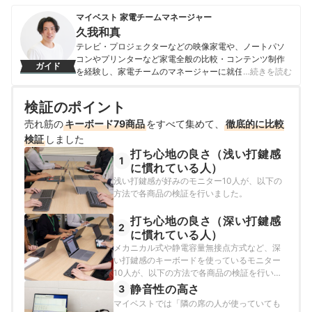
マイベスト 家電チームマネージャー
久我和真
テレビ・プロジェクターなどの映像家電や、ノートパソ
コンやプリンターなど家電全般の比較・コンテンツ制作
ガイド
を経験し、家電チームのマネージャーに就任。キャリブ
…続きを読む
レーションソフトを用いたテレビ・プロジェクターの画
質測定を設計したり、ノートパソコンのベンチマークテ
検証のポイント
ストに取り組んだりしてきた。「ユーザーにとってベス
トな選択体験を提供する」ことを心がけて、コンテンツ
売れ筋の
キーボード79商品
をすべて集めて、
徹底的に比較
制作を行っている。
検証
しました
久我和真のプロフィール
打ち心地の良さ（浅い打鍵感
1
に慣れている人）
浅い打鍵感が好みのモニター10人が、以下の
方法で各商品の検証を行いました。
打ち心地の良さ（深い打鍵感
2
に慣れている人）
メカニカル式や静電容量無接点方式など、深
い打鍵感のキーボードを使っているモニター
10人が、以下の方法で各商品の検証を行いま
した。
静音性の高さ
3
マイベストでは「隣の席の人が使っていても