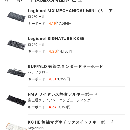
Logicool MX MECHANICAL MINI（リニア赤
軸）
ロジクール
|
キーボード
4.19
17,064円
Logicool SIGNATURE K855
ロジクール
|
キーボード
4.26
14,180円
BUFFALO 有線スタンダードキーボード
バッファロー
|
キーボード
4.51
1,023円
FMV ワイヤレス静音フルキーボード
富士通クライアントコンピューティング
|
キーボード
4.57
9,980円
K6 HE 無線マグネチックスイッチキーボード
Keychron