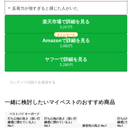
反発力が強すぎると感じた人がいた
楽天市場で詳細を見る
3,201円
タイムセール
Amazonで詳細を見る
2,982円
ヤフーで詳細を見る
3,280円
コンテンツの誤りを送信する
一緒に検討したいマイベストのおすすめ商品
ベストバイ キーボード
打ち心地の良さ（深い打
打ち心地の良さ（深い打
打ち心地の
鍵感に慣れている人）
鍵感に慣れている人）
鍵感に慣れ
No.1
No.1
静音性の高さ No.1
No.1