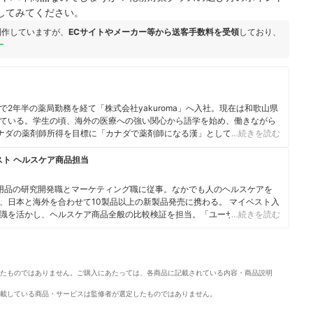
してみてください。
制作していますが、
ECサイトやメーカー等から送客手数料を受領
しており、
ー
2年半の薬局勤務を経て「株式会社yakuroma」へ入社。現在は和歌山県
ている。学生の頃、海外の医療への強い関心から語学を始め、働きながら
在はカナダの薬剤師所得を目標に「カナダで薬剤師になる漢」としてXで活動中。
…続きを読む
スト ヘルスケア商品担当
用品の研究開発職とマーケティング職に従事。なかでも人のヘルスケアを
、日本と海外を合わせて10製品以上の新製品発売に携わる。 マイベスト入
識を活かし、ヘルスケア商品全般の比較検証を担当。「ユーザーが知りた
…続きを読む
やすく提供する」をモットーに、日々の業務に取り組んでいる。
たものではありません。ご購入にあたっては、各商品に記載されている内容・商品説明
載している商品・サービスは監修者が選定したものではありません。