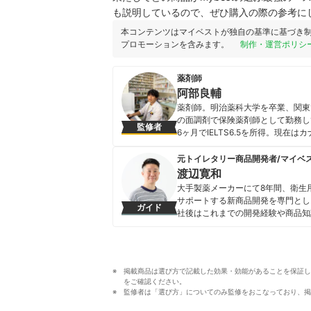
も説明しているので、ぜひ購入の際の参考に
本コンテンツはマイベストが独自の基準に基づき
プロモーションを含みます。
制作・運営ポリシ
薬剤師
阿部良輔
薬剤師。明治薬科大学を卒業、関東で
の面調剤で保険薬剤師として勤務し
監修者
6ヶ月でIELTS6.5を所得。現
阿部良輔のプロフィール
元トイレタリー商品開発者/マイベ
渡辺寛和
大手製薬メーカーにて8年間、衛生
サポートする新商品開発を専門とし
ガイド
社後はこれまでの開発経験や商品知
いことを適切な検証に基づきわかり
渡辺寛和のプロフィール
掲載商品は選び方で記載した効果・効能があることを保証し
をご確認ください。
監修者は「選び方」についてのみ監修をおこなっており、掲