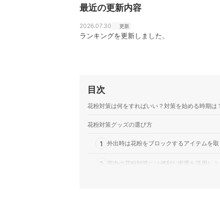
最近の更新内容
2026.07.30
更新
ランキングを更新しました。
目次
花粉対策は何をすればいい？対策を始める時期は
花粉対策グッズの選び方
1
外出時は花粉をブロックするアイテムを取
2
室内の花粉対策には便利な家電を活用しよ
3
鼻水やくしゃみ、目のかゆみなどの症状が
不織布マスクのおすすめ人気ランキング