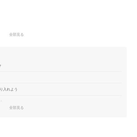
全部見る
？
り入れよう
う
全部見る
ある場合は薬も用意して