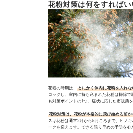
花粉ブロックスプレーのおすすめ人気ランキング
花粉対策は何をすればい
【徹底比較】花粉対策メガネのおすすめ人気ラン
花粉症の市販薬のおすすめ人気ランキング
市販の花粉・アレルギー用目薬のおすすめ人気ラ
市販の点鼻薬・鼻炎スプレーのおすすめ人気ラン
ノーズマスクのおすすめ人気ランキング
【徹底比較】空気清浄機のおすすめ人気ランキン
【徹底比較】加湿器のおすすめ人気ランキング
花粉の時期は、
とにかく体内に花粉を入れな
【徹底比較】ロボット掃除機のおすすめ人気ラン
ロックし、室内に持ち込まれた花粉は掃除で
も対策ポイントの1つ。症状に応じた市販薬
【徹底比較】ハンディクリーナーのおすすめ人気
花粉対策は、花粉が本格的に飛び始める前か
【徹底比較】スティッククリーナーのおすすめ人
スギ花粉は通常2月から5月ころまで、ヒノキ
花粉対策グッズの売れ筋ランキングもチェック！
ークを迎えます。できる限り早めの予防を心