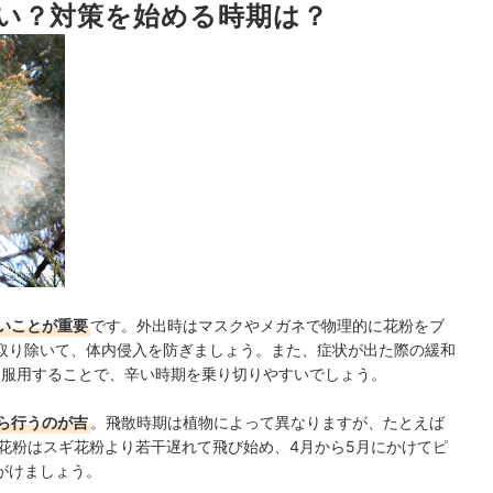
い？対策を始める時期は？
キング
ンキング
キング
グ
いことが重要
です。外出時はマスクやメガネで物理的に花粉をブ
キング
取り除いて、体内侵入を防ぎましょう。また、症状が出た際の緩和
を服用することで、辛い時期を乗り切りやすいでしょう。
ランキング
ら行うのが吉
。飛散時期は植物によって異なりますが、たとえば
気ランキング
花粉はスギ花粉より若干遅れて飛び始め、4月から5月にかけてピ
がけましょう。